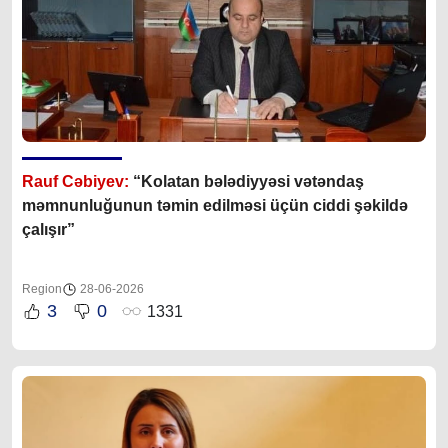
Rauf Cəbiyev:
“
Kolatan bələdiyyəsi vətəndaş
məmnunluğunun təmin edilməsi üçün ciddi şəkildə
çalışır
”
Region
28-06-2026
3
0
1331