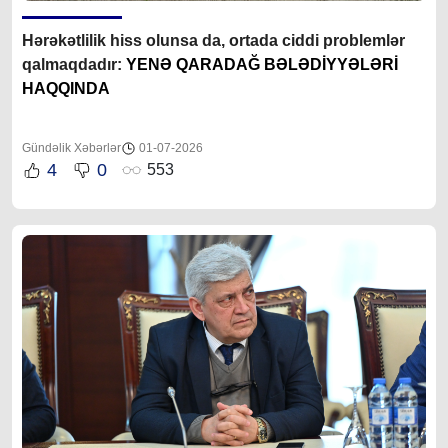
Hərəkətlilik hiss olunsa da, ortada ciddi problemlər
qalmaqdadır:
YENƏ QARADAĞ BƏLƏDİYYƏLƏRİ
HAQQINDA
Gündəlik Xəbərlər
01-07-2026
4
0
553