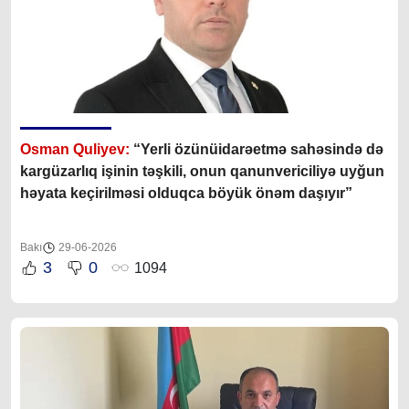
Osman Quliyev:
“Yerli özünüidarəetmə sahəsində də
kargüzarlıq işinin təşkili, onun qanunvericiliyə uyğun
həyata keçirilməsi olduqca böyük önəm daşıyır”
Bakı
29-06-2026
3
0
1094