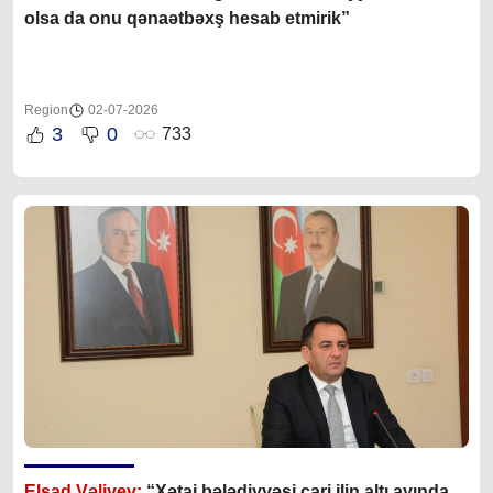
olsa da onu qənaətbəxş hesab etmirik”
Region
02-07-2026
3
0
733
Elşad Vəliyev:
“Xətai bələdiyyəsi cari ilin altı ayında