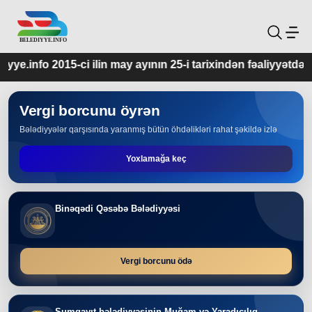
n may ayının 25-i tarixindən fəaliyyətdədir.
Vergi borcunu öyrən
Bələdiyyələr qarşısında yaranmış bütün öhdəlikləri rahat şəkildə izlə
Yoxlamağa keç
Binəqədi Qəsəbə Bələdiyyəsi
Vergi borcunu ödə
Sumqayıt bələdiyyəsinin Muğam və Yaradıcılıq