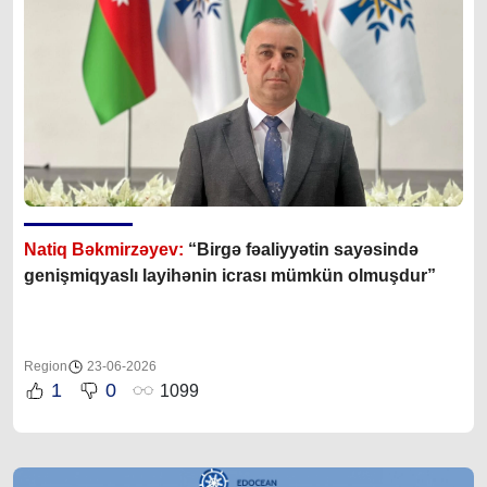
Natiq Bəkmirzəyev:
“Birgə fəaliyyətin sayəsində
genişmiqyaslı layihənin icrası mümkün olmuşdur”
Region
23-06-2026
1
0
1099