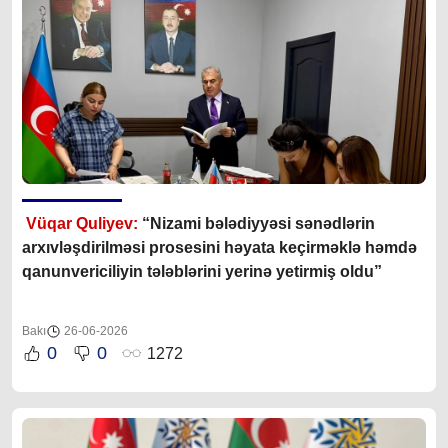
Vüqar Quliyev:
“Nizami bələdiyyəsi sənədlərin
arxıvləşdirilməsi prosesini həyata keçirməklə həmdə
qanunvericiliyin tələblərini yerinə yetirmiş oldu”
Bakı
26-06-2026
0
0
1272