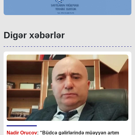
Digər xəbərlər
Nadir Orucov
: “Büdcə gəlirlərində müəyyən artım