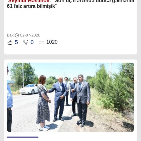
Seymur Həsənov: “
Son üç il ərzində büdcə gəlirlərini
61 faiz artıra bilmişik”
Bakı
02-07-2026
5
0
1020