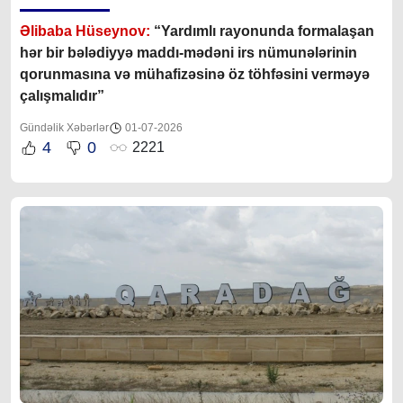
Əlibaba Hüseynov:
“Yardımlı rayonunda formalaşan
hər bir bələdiyyə maddı-mədəni irs nümunələrinin
qorunmasına və mühafizəsinə öz töhfəsini verməyə
çalışmalıdır”
Gündəlik Xəbərlər
01-07-2026
4
0
2221