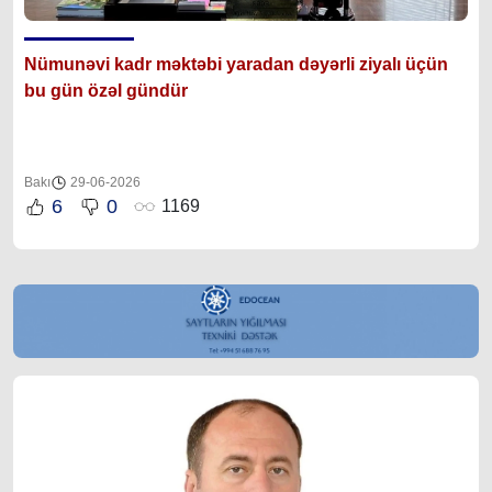
Nümunəvi kadr məktəbi yaradan dəyərli ziyalı üçün
bu gün özəl gündür
Bakı
29-06-2026
6
0
1169