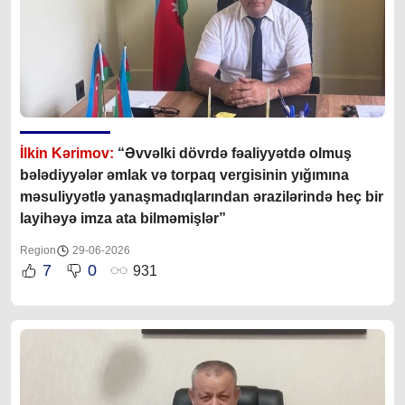
İlkin Kərimov:
“Əvvəlki dövrdə fəaliyyətdə olmuş
bələdiyyələr əmlak və torpaq vergisinin yığımına
məsuliyyətlə yanaşmadıqlarından ərazilərində heç bir
layihəyə imza ata bilməmişlər”
Region
29-06-2026
7
0
931