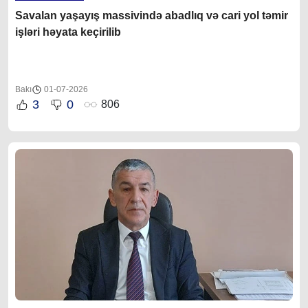
Savalan yaşayış massivində abadlıq və cari yol təmir
işləri həyata keçirilib
Bakı
01-07-2026
3
0
806