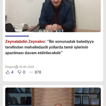
Zeynəlabdin Zeynalov:
“İlin sonunadək bələdiyyə
tərəfindən məhəllədaxili yollarda təmir işlərinin
aparılması davam etdiriləcəkdir”
Region
28-06-2026
4
0
878