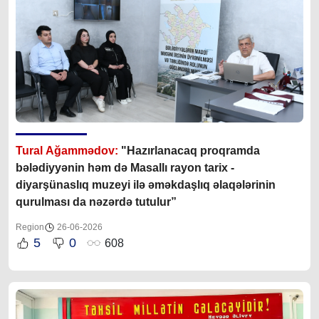
Tural Ağammədov:
"Hazırlanacaq proqramda
bələdiyyənin həm də Masallı rayon tarix -
diyarşünaslıq muzeyi ilə əməkdaşlıq əlaqələrinin
qurulması da nəzərdə tutulur”
Region
26-06-2026
5
0
608