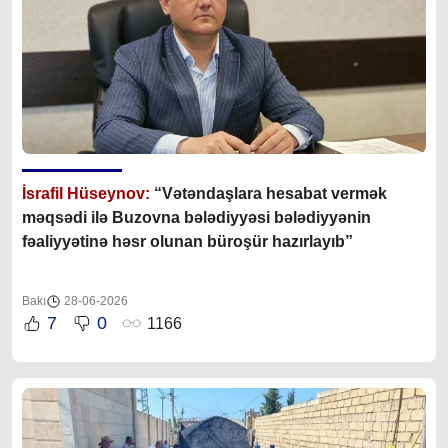
İsrafil Hüseynov:
“Vətəndaşlara hesabat vermək
məqsədi ilə Buzovna bələdiyyəsi bələdiyyənin
fəaliyyətinə həsr olunan büroşür hazırlayıb”
Bakı
28-06-2026
7
0
1166