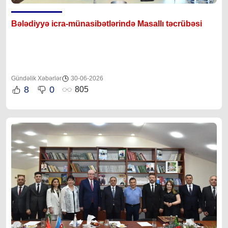
Bələdiyyə icra-münasibətlərində Masallı təcrübəsi
Gündəlik Xəbərlər
30-06-2026
8
0
805