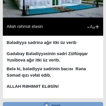
-
+
Allah rəhmət eləsin
Bələdiyyə sədrinə ağır itki üz verib
Gədəbəy Bələdiyyəsinin sədri Zülfüqqar
Yusibova ağır itki üz verib.
Belə ki, bələdiyyə sədrinin bacısı Rəna
Səməd qızı vəfat edib.
ALLAH RƏHMƏT ELƏSİN!