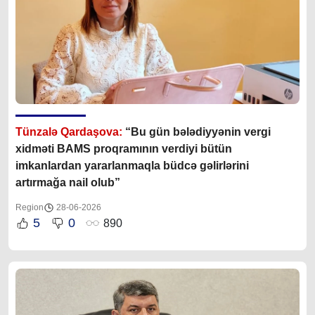
Tünzalə Qardaşova:
“Bu gün bələdiyyənin vergi
xidməti BAMS proqramının verdiyi bütün
imkanlardan yararlanmaqla büdcə gəlirlərini
artırmağa nail olub”
Region
28-06-2026
5
0
890