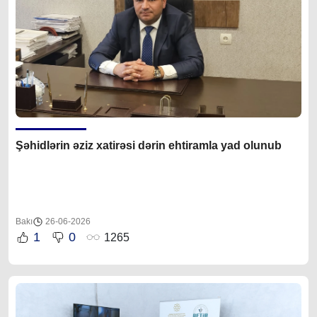
Şəhidlərin əziz xatirəsi dərin ehtiramla yad olunub
Bakı
26-06-2026
1
0
1265