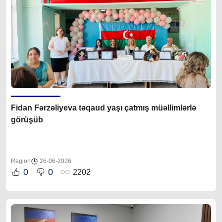
Fidan Fərzəliyeva təqaud yaşı çatmış müəllimlərlə
görüşüb
Region
26-06-2026
0
0
2202