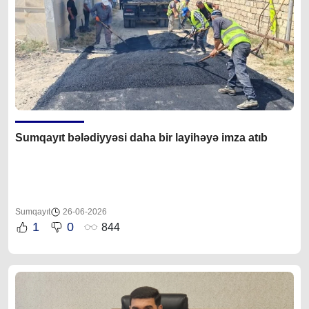
Sumqayıt bələdiyyəsi daha bir layihəyə imza atıb
Sumqayıt
26-06-2026
1
0
844