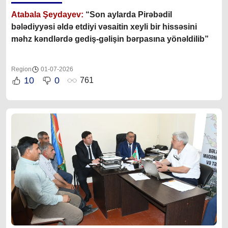
Atabala Şeydayev:
“Son aylarda
Pirəbədil
bələdiyyəsi əldə etdiyi vəsaitin xeyli bir hissəsini
məhz kəndlərdə gediş-gəlişin bərpasına yönəldilib
”
Region
01-07-2026
10
0
761