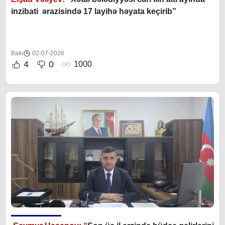
inzibati ərazisində 17 layihə həyata keçirib”
Bakı
02-07-2026
4
0
1000