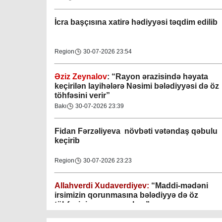
İcra başçısına xatirə hədiyyəsi təqdim edilib
Region
30-07-2026 23:54
Əziz Zeynalov
: “Rayon ərazisində həyata
Gəncə şəhəri Nizami bələdiyyəsi
keçirilən layihələrə Nəsimi bələdiyyəsi də öz
töhfəsini verir”
08-04-2023
Bakı
30-07-2026 23:39
M.Ə.Rəsuzladə bələdiyyəsi
Fidan F
ərzəliyeva növbəti vətəndaş qəbulu
07-04-2023
keçirib
Xətai bələdiyyəsi
Region
30-07-2026 23:23
07-04-2023
Allahverdi Xudaverdiyev:
“Maddi-mədəni
Mingəçevir bələdiyyəsi
irsimizin qorunmasına bələdiyyə də öz
töhfəsini verməyə çalışır”
06-04-2023
Gündəlik Xəbərlər
30-07-2026 09:31