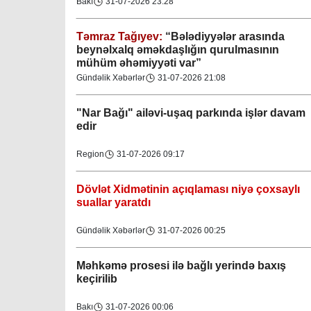
Bakı
31-07-2026 23:28
Təmraz Tağıyev:
“Bələdiyyələr arasında
beynəlxalq əməkdaşlığın qurulmasının
mühüm əhəmiyyəti var”
Gündəlik Xəbərlər
31-07-2026 21:08
"Nar Bağı" ailəvi-uşaq parkında işlər davam
edir
Region
31-07-2026 09:17
Dövlət Xidmətinin açıqlaması niyə çoxsaylı
suallar yaratdı
Gündəlik Xəbərlər
31-07-2026 00:25
Məhkəmə prosesi ilə bağlı yerində baxış
keçirilib
Bakı
31-07-2026 00:06