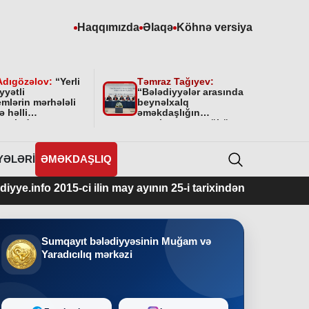
Haqqımızda
Əlaqə
Köhnə versiya
Adıgözəlov:
“
Yerli
Təmraz Tağıyev:
yyətli
“Bələdiyyələr arasında
mlərin mərhələli
beynəlxalq
ə həlli
əməkdaşlığın
amətində
qurulmasının mühüm
yyətini bundan
əhəmiyyəti var”
 da davam
cəkdir
”
YƏLƏRI
ƏMƏKDAŞLIQ
5-ci ilin may ayının 25-i tarixindən fəaliyyətdədir.
Sumqayıt bələdiyyəsinin Muğam və
Yaradıcılıq mərkəzi