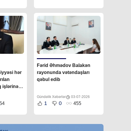
Fərid Əhmədov Balakən
iyyəsi hər
rayonunda vətəndaşları
rılan
qəbul edib
 işlərinə
rir”
Gündəlik Xəbərlər
03-07-2026
1
0
54
455