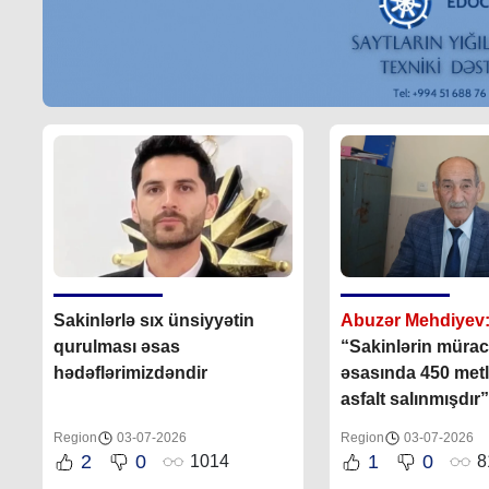
Sakinlərlə sıx ünsiyyətin
Abuzər Mehdiyev
qurulması əsas
“Sakinlərin müraci
hədəflərimizdəndir
əsasında 450 metl
asfalt salınmışdır”
Region
03-07-2026
Region
03-07-2026
2
0
1
0
1014
8