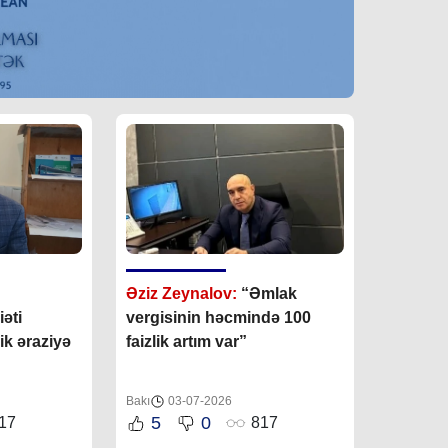
:
Əziz Zeynalov:
“Əmlak
əti
vergisinin həcmində 100
ik əraziyə
faizlik artım var”
Bakı
03-07-2026
5
0
17
817