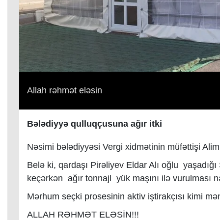
Allah rəhmət eləsin
Bələdiyyə qulluqçusuna ağır itki
Nəsimi bələdiyyəsi Vergi xidmətinin müfəttişi Alim 
Belə ki, qardaşı Pirəliyev Eldar Alı oğlu yaşadı
keçərkən ağır tonnajl yük maşını ilə vurulması n
Mərhum seçki prosesinin aktiv iştirakçısı kimi mən
ALLAH RƏHMƏT ELƏSİN!!!