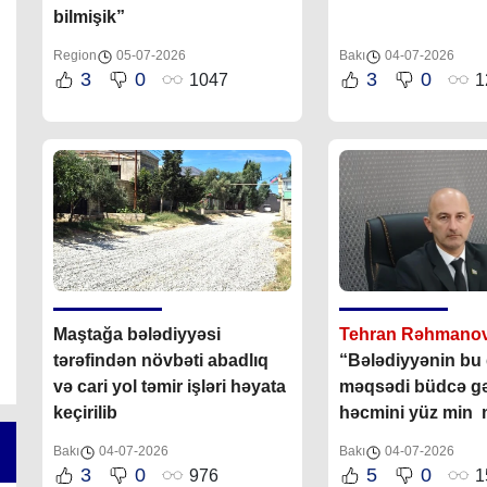
bilmişik”
Region
05-07-2026
Bakı
04-07-2026
3
0
3
0
1047
1
Maştağa bələdiyyəsi
Tehran Rəhmanov
tərəfindən növbəti abadlıq
“Bələdiyyənin bu
və cari yol təmir işləri həyata
məqsədi büdcə gəl
keçirilib
həcmini yüz min 
çatdırmaqdır”
Bakı
04-07-2026
Bakı
04-07-2026
3
0
5
0
976
1