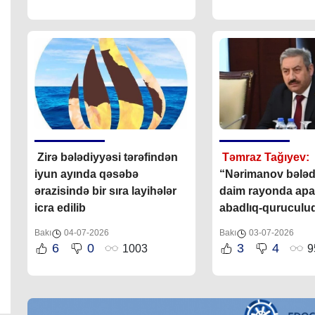
Zirə bələdiyyəsi tərəfindən
Təmraz Tağıyev:
iyun ayında qəsəbə
“Nərimanov bələd
ərazisində
bir sıra
layihələr
daim rayonda apa
icra edilib
abadlıq-quruculuq
öz dəstəyini göstə
Bakı
04-07-2026
Bakı
03-07-2026
6
0
3
4
1003
9