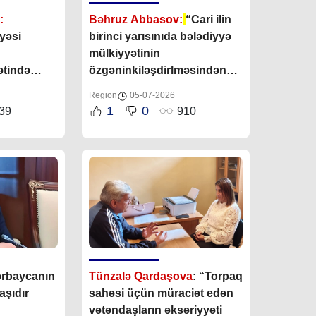
:
Bəhruz Abbasov:
“Cari ilin
yəsi
birinci yarısınıda bələdiyyə
mülkiyyətinin
ətində
özgəninkiləşdirlməsindən
aq üçün
bələdiyyə büdcəsinə hər
Region
05-07-2026
lışacaqdır”
hansı maliyyə vəsaiti daxil
1
0
39
910
olmayıb”
zərbaycanın
Tünzalə Qardaşova
: “Torpaq
aşıdır
sahəsi üçün müraciət edən
vətəndaşların əksəriyyəti