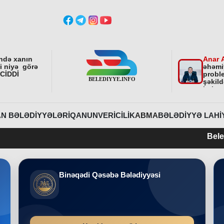
ndə xanın
Anar 
ni niyə görə
əhəmi
 CİDDİ
proble
şəkild
istiq
fəali
sonra
etdirə
N BƏLƏDIYYƏLƏRI
QANUNVERICILIK
ABMA
BƏLƏDIYYƏ LAHI
Belediyye.info 201
Binəqədi Qəsəbə Bələdiyyəsi