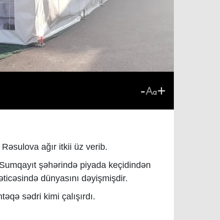
-
+
Rəsulova ağır itkii üz verib.
ğı Sumqayıt şəhərində piyada keçidindən
əticəsində dünyasını dəyişmişdir.
təqə sədri kimi çalışırdı.