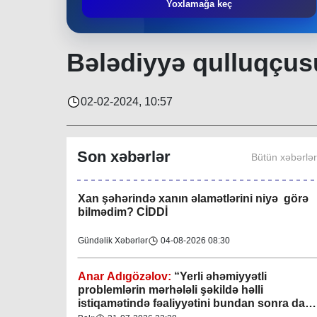
Yoxlamağa keç
fəaliyyət istiqamətlərindən biridir”
Bakı
29-07-2026 19:34
Təmraz Tağıyev:
“Nərimanov bələdiyyəsi
Bələdiyyə qulluqçusu
bundan sonra da sakinlərin sosial-rifah
halının yaxşılaşdırılmasına öz töhfəsini
verəcəkdir”
Bakı
29-07-2026 11:14
02-02-2024, 10:57
Keçmişdən gələcəyə - toplaşaq muzeylərə!
Son xəbərlər
Bütün xəbərlə
Elmi-Praktik Məsələlər
07-08-2026 08:54
Xan şəhərində xanın əlamətlərini niyə görə
bilmədim? CİDDİ
Gündəlik Xəbərlər
04-08-2026 08:30
Anar Adıgözəlov:
“
Yerli əhəmiyyətli
problemlərin mərhələli şəkildə həlli
istiqamətində fəaliyyətini bundan sonra da
davam etdirəcəkdir
”