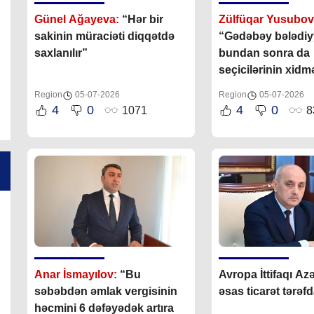
Günel Ağayeva:
“Hər bir
Zülfüqar Yusubov
sakinin müraciəti diqqətdə
“Gədəbəy bələdiy
saxlanılır”
bundan sonra da
seçicilərinin xidm
layiqincə dayanm
Region
05-07-2026
Region
05-07-2026
var qüvvəsi ilə ça
4
0
4
0
1071
8
Anar İsmayılov:
“Bu
Avropa İttifaqı A
səbəbdən əmlak vergisinin
əsas ticarət tərəfd
həcmini 6 dəfəyədək artıra