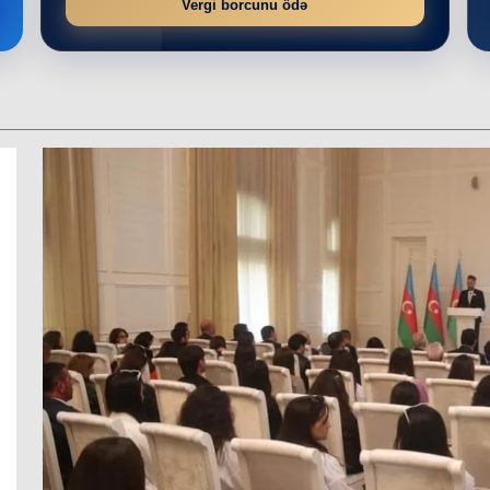
Vergi borcunu ödə
r