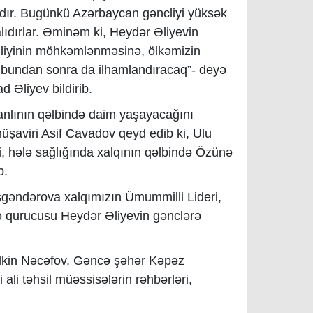
dır. Bugünkü Azərbaycan gəncliyi yüksək
alıdırlar. Əminəm ki, Heydər Əliyevin
illiyinin möhkəmlənməsinə, ölkəmizin
a bundan sonra da ilhamlandıracaq”- deyə
 Əliyev bildirib.
canlının qəlbində daim yaşayacağını
müşaviri Asif Cavadov qeyd edib ki, Ulu
i, hələ sağlığında xalqının qəlbində Özünə
b.
İsgəndərova xalqımızın Ümummilli Lideri,
ə qurucusu Heydər Əliyevin gənclərə
 İlkin Nəcəfov, Gəncə şəhər Kəpəz
ali təhsil müəssisələrin rəhbərləri,