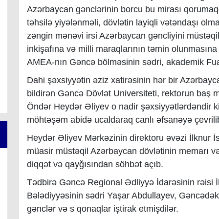
Azərbaycan gənclərinin borcu bu mirası qorumaq
təhsilə yiyələnməli, dövlətin layiqli vətəndaşı olm
zəngin mənəvi irsi Azərbaycan gəncliyini müstəq
inkişafına və milli maraqlarının təmin olunmasın
AMEA-nın Gəncə bölməsinin sədri, akademik Fuad
Dahi şəxsiyyətin əziz xatirəsinin hər bir Azərbay
bildirən Gəncə Dövlət Universiteti, rektorun baş 
Öndər Heydər Əliyev o nadir şəxsiyyətlərdəndir k
möhtəşəm abidə ucaldaraq canlı əfsanəyə çevrili
Heydər Əliyev Mərkəzinin direktoru əvəzi İlknur 
müasir müstəqil Azərbaycan dövlətinin memarı v
diqqət və qayğısından söhbət açıb.
Tədbirə Gəncə Regional Ədliyyə İdarəsinin rəisi
Bələdiyyəsinin sədri Yaşar Abdullayev, Gəncədəki 
gənclər və s qonaqlar iştirak etmişdilər.