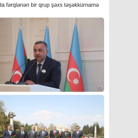
nda fərqlənən bir qrup şəxs təşəkkürnamə