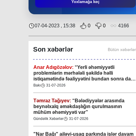
Mingəçevir bələdiyyəsində gənclərlə görüş
Yoxlamağa keç
keçirilib
Region
29-07-2026
07-04-2023 , 15:38
0
0
4166
Xan şəhərində xanın əlamətlərini niyə görə
bilmədim? CİDDİ
Son xəbərlər
Bütün xəbərlə
Gündəlik Xəbərlər
04-08-2026
Anar Adıgözəlov:
“
Yerli əhəmiyyətli
problemlərin mərhələli şəkildə həlli
istiqamətində fəaliyyətini bundan sonra da
davam etdirəcəkdir
”
Bakı
31-07-2026
Təmraz Tağıyev:
“Bələdiyyələr arasında
beynəlxalq əməkdaşlığın qurulmasının
mühüm əhəmiyyəti var”
Gündəlik Xəbərlər
31-07-2026
"Nar Bağı" ailəvi-uşaq parkında işlər davam