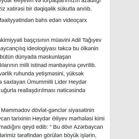
ydər Əliyevin və torpaqlarımızın azadlığı
z xatirəsi bir dəqiqəlik sükutla anılıb.
fəaliyyətindən bəhs edən videoçarx
kimiyyəti başçısının müavini Adil Tağıyev
rbaycançılıq ideologiyası təkcə bu ölkənin
, bütün dünyada məskunlaşan
arının milli istinad mənbəyinə çevrilib.
vərlik ruhunda yetişməsini, yüksək
ndə saxlayan Ümummilli Lider Heydər
 uğurla reallaşdırılması nəticəsində
 Məmmədov dövlət-gənclər siyasətinin
can tarixinin Heydər Əliyev mərhələsi kimi
olmadığını qeyd edib: “ Bu dövr Azərbaycan
ərimiz tərəfindən görülən böyük işlərin,