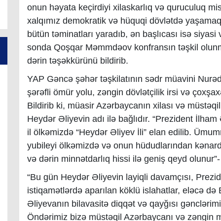
onun həyata keçirdiyi xilaskarlıq və quruculuq mis
xalqımız demokratik və hüquqi dövlətdə yaşamaq 
bütün təminatları yaradıb, ən başlıcası isə siyasi v
sonda Qoşqar Məmmdəov konfransın təşkil olunmas
dərin təşəkkürünü bildirib.
YAP Gəncə şəhər təşkilatının sədr müavini Nurə
şərəfli ömür yolu, zəngin dövlətçilik irsi və çoxşax
Bildirib ki, müasir Azərbaycanın xilası və müstə
Heydər Əliyevin adı ilə bağlıdır. “Prezident İlh
il ölkəmizdə “Heydər Əliyev İli” elan edilib. Ümum
yubileyi ölkəmizdə və onun hüdudlarından kənard
və dərin minnətdarlıq hissi ilə geniş qeyd olunu
“Bu gün Heydər Əliyevin layiqli davamçısı, Prezide
istiqamətlərdə aparılan köklü islahatlar, eləcə də
Əliyevanın bilavasitə diqqət və qayğısı gənclərim
Öndərimiz bizə müstəqil Azərbaycanı və zəngin m