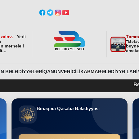
zəlov:
“
Yerli
Təmra
i
“Bələ
in mərhələli
beynə
li
əməkd
ndə
qurul
ni bundan
əhəmi
davam
r
”
N BƏLƏDIYYƏLƏRI
QANUNVERICILIK
ABMA
BƏLƏDIYYƏ LAHI
Belediyye.info 
Binəqədi Qəsəbə Bələdiyyəsi