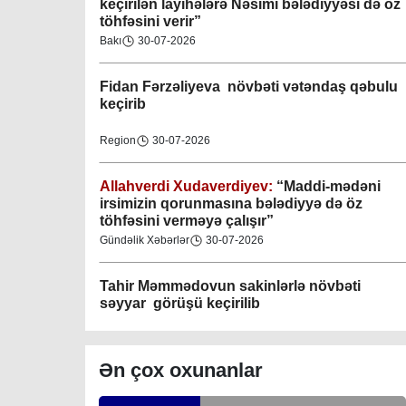
keçirilən layihələrə Nəsimi bələdiyyəsi də öz
töhfəsini verir”
Gəncə şəhəri Nizami bələdiyyəsi
Bakı
30-07-2026
08-04-2023
Fidan F
ərzəliyeva növbəti vətəndaş qəbulu
M.Ə.Rəsuzladə bələdiyyəsi
keçirib
07-04-2023
Region
30-07-2026
Xətai bələdiyyəsi
07-04-2023
Allahverdi Xudaverdiyev:
“Maddi-mədəni
irsimizin qorunmasına bələdiyyə də öz
töhfəsini verməyə çalışır”
Mingəçevir bələdiyyəsi
Gündəlik Xəbərlər
30-07-2026
06-04-2023
Tahir Məmmədovun sakinlərlə növbəti
Nəsimi bələdiyyəsi
səyyar görüşü keçirilib
06-04-2023
Bakı
29-07-2026
Nərimanov bələdiyyəsi
Ən çox oxunanlar
06-04-2023
Elşad Vəliyev:
“Əhalinin təhlükəsizliyinin
təmin olunması və fövqəladə hallara operativ