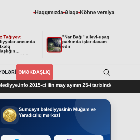
Haqqımızda
Əlaqə
Köhnə versiya
z Tağıyev:
"Nar Bağı" ailəvi-uşaq
diyyələr arasında
parkında işlər davam
lxalq
edir
aşlığın
masının mühüm
yyəti var”
YƏLƏRI
ƏMƏKDAŞLIQ
2015-ci ilin may ayının 25-i tarixindən fəaliyyətdədir.
Sumqayıt bələdiyyəsinin Muğam və
Yaradıcılıq mərkəzi