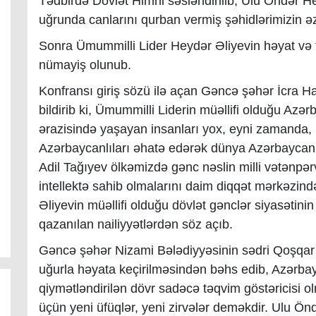
Tədbirdə Dövlət Himni səsləndirilib, Ulu Öndər He
uğrunda canlarını qurban vermiş şəhidlərimizin əzi
Sonra Ümummilli Lider Heydər Əliyevin həyat və 
nümayiş olunub.
Konfransı giriş sözü ilə açan Gəncə şəhər İcra Ha
bildirib ki, Ümummilli Liderin müəllifi olduğu Azə
ərazisində yaşayan insanları yox, eyni zamanda
Azərbaycanlıları əhatə edərək dünya Azərbaycanlıl
Adil Tağıyev ölkəmizdə gənc nəslin milli vətənpər
intellektə sahib olmalarını daim diqqət mərkəzi
Əliyevin müəllifi olduğu dövlət gənclər siyasətinin
qazanılan nailiyyətlərdən söz açıb.
Gəncə şəhər Nizami Bələdiyyəsinin sədri Qoşqar
uğurla həyata keçirilməsindən bəhs edib, Azərbay
qiymətləndirilən dövr sadəcə təqvim göstəricisi 
üçün yeni üfüqlər, yeni zirvələr deməkdir. Ulu Önd