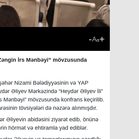
-
+
 Zəngin İrs Mənbəyi” mövzusunda
 şəhər Nizami Bələdiyyəsinin və YAP
Heydər Əliyev Mərkəzində “Heydər Əliyev İli”
rs Mənbəyi” mövzusunda konfrans keçirilib.
əsinin tövsiyələri də nəzərə alınmışdır.
ər Əliyevin abidəsini ziyarət edib, önünə
ərin hörmət və ehtiramla yad ediblər.