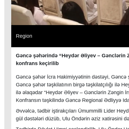
Region
Gəncə şəhərində “Heydər Əliyev – Gənclərin
konfrans keçirilib
Gəncə şəhər İcra Hakimiyyətinin dəstəyi, Gəncə
Gəncə şəhər təşkilatının birgə təşkilatçılığı ilə 
ilə əlaqədar “Heydər Əliyev – Gənclərin Zəngin İ
Konfransın təşkilində Gəncə Regional Ədliyyə Idar
Əvvəlcə, tədbir iştirakçıları Ümummilli Lider Heyd
gül dəstələri düzüb, Ulu Öndərin əziz xatirəsini d