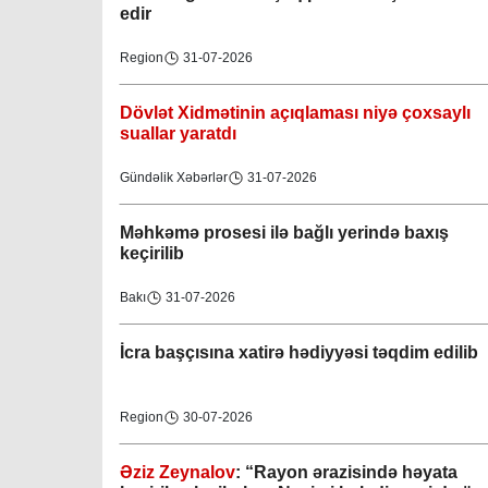
edir
Region
31-07-2026
Dövlət Xidmətinin açıqlaması niyə çoxsaylı
suallar yaratdı
Gündəlik Xəbərlər
31-07-2026
Məhkəmə prosesi ilə bağlı yerində baxış
keçirilib
Bakı
31-07-2026
İcra başçısına xatirə hədiyyəsi təqdim edilib
Region
30-07-2026
Əziz Zeynalov
: “Rayon ərazisində həyata