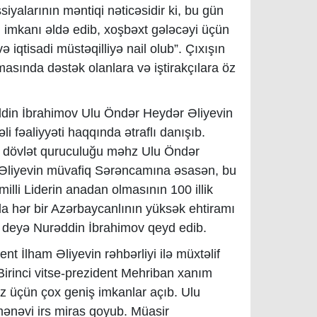
siyalarının məntiqi nəticəsidir ki, bu gün
imkanı əldə edib, xoşbəxt gələcəyi üçün
ə iqtisadi müstəqilliyə nail olub”. Çıxışın
ında dəstək olanlara və iştirakçılara öz
ddin İbrahimov Ulu Öndər Heydər Əliyevin
əli fəaliyyəti haqqında ətraflı danışıb.
qil dövlət quruculuğu məhz Ulu Öndər
am Əliyevin müvafiq Sərəncamına əsasən, bu
milli Liderin anadan olmasının 100 illik
a hər bir Azərbaycanlının yüksək ehtiramı
r”- deyə Nurəddin İbrahimov qeyd edib.
nt İlham Əliyevin rəhbərliyi ilə müxtəlif
 Birinci vitse-prezident Mehriban xanım
iz üçün çox geniş imkanlar açıb. Ulu
ənəvi irs miras qoyub. Müasir