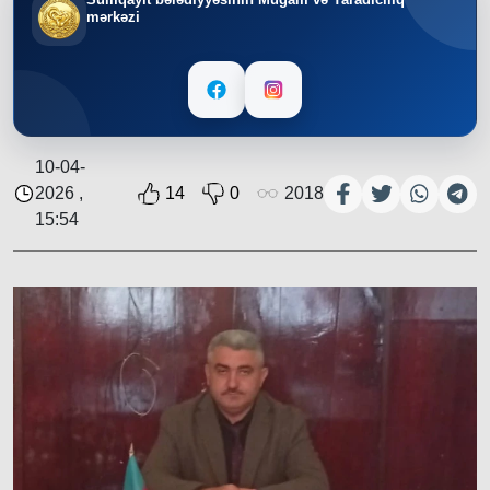
mərkəzi
10-04-
2026 ,
14
0
2018
15:54