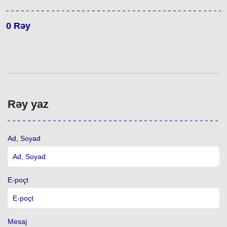
0
Rəy
Rəy yaz
Ad, Soyad
E-poçt
Mesaj