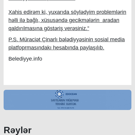
Xahis edirəm ki, yuxarıda söylədyim problemlərin
həlli ilə bağlı, xüsusəndə gecikmələrin aradan
qaldırılmasına göstəriş verəsiniz.”
P.S. Müraciət Çinarlı bələdiyyəsinin sosial media
platfoprmasındakı hesabında paylaşılıb.
Belediyye.info
Rəylər