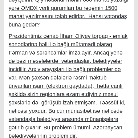
yerə ƏMDX yerli qurumları bu rəqəmin 1500
manat yazılmasını tələb edirlər. Hansı vətəndaş
buna gedər?
Prezidentimiz cənab İlham Əliyev torpaq - əmlak
sənədlərinə həlli ilə bağlı mütəmadi olaraq
Fərman və sərəncamlar imzalayır. Ancaq yenə
də bəzi məsələlərdə vətəndaşlar, bələdiyyələr
incidilir. Arxiv arayışları ilə bağlı problemler də
var. Mən şəxsən dəfələrlə rəsmi məktub
ünvanlamışam (elektron qaydada), hətta canlı
şəkildə sizin regionlara ezam etdiyiniz məsul
şəxslərlə də görüşüb izah etmişəm. Təəssüf ki,
nəticəsi yoxdur. Bu cür münasibət isə nəticədə
vətəndaşla bələdiyyə arasında münaqişələrə
gətirib çıxarır. Bu problem ümumi Azərbaycan
bələdiyyələrinin problemidir.