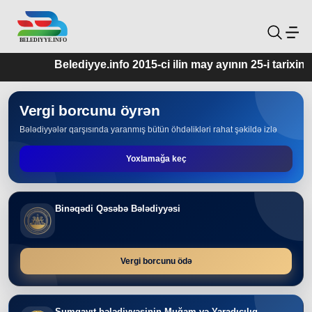
Belediyye.info 2015-ci ilin may ayının 25-i tarixindən 
Vergi borcunu öyrən
Bələdiyyələr qarşısında yaranmış bütün öhdəlikləri rahat şəkildə izlə
Yoxlamağa keç
Binəqədi Qəsəbə Bələdiyyəsi
Vergi borcunu ödə
Sumqayıt bələdiyyəsinin Muğam və Yaradıcılıq