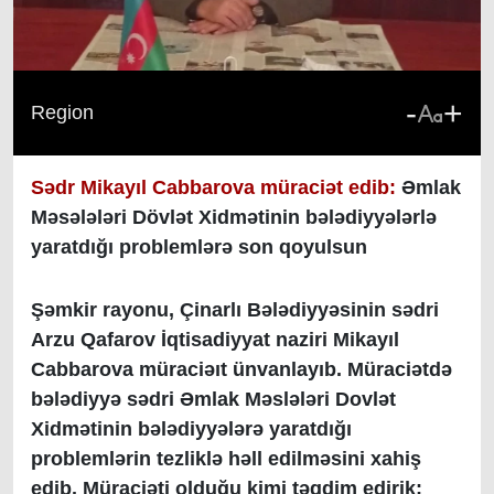
-
+
Region
Sədr Mikayıl Cabbarova müraciət edib:
Əmlak
Məsələləri Dövlət Xidmətinin bələdiyyələrlə
yaratdığı problemlərə son qoyulsun
Şəmkir rayonu, Çinarlı Bələdiyyəsinin sədri
Arzu Qafarov İqtisadiyyat naziri Mikayıl
Cabbarova müraciəıt ünvanlayıb. Müraciətdə
bələdiyyə sədri Əmlak Məslələri Dovlət
Xidmətinin bələdiyyələrə yaratdığı
problemlərin tezliklə həll edilməsini xahiş
edib. Müraciəti olduğu kimi təqdim edirik: