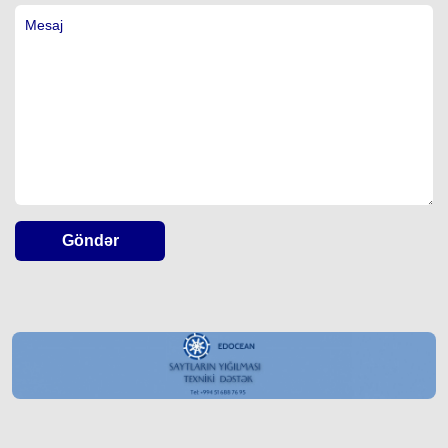
Göndər