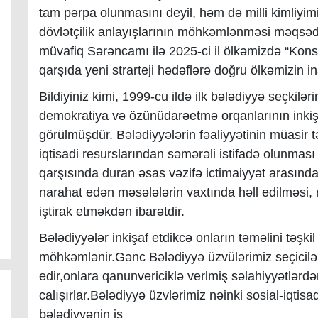
tam pərpa olunmasını deyil, həm də milli kimliyimiz
dövlətçilik anlayışlarının möhkəmlənməsi məqsəd
müvafiq Sərəncamı ilə 2025-ci il ölkəmizdə “Konsti
qarşıda yeni strarteji hədəflərə doğru ölkəmizin 
Bildiyiniz kimi, 1999-cu ildə ilk bələdiyyə seçkilə
demokratiya və özünüdarəetmə orqanlarının inkiş
görülmüşdür. Bələdiyyələrin fəaliyyətinin müasir 
iqtisadi resurslarından səmərəli istifadə olunması
qarşısında duran əsas vəzifə ictimaiyyət arasında
narahat edən məsələlərin vaxtında həll edilməsi, r
iştirak etməkdən ibarətdir.
Bələdiyyələr inkişaf etdikcə onların təməlini təşki
möhkəmlənir.Gənc Bələdiyyə üzvülərimiz seçicilə
edir,onlara qanunvericiklə verlmiş səlahiyyətlərd
calışırlar.Bələdiyyə üzvlərimiz nəinki sosial-iqtis
bələdiyyənin iş