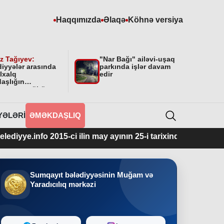
Haqqımızda
Əlaqə
Köhnə versiya
z Tağıyev:
"Nar Bağı" ailəvi-uşaq
diyyələr arasında
parkında işlər davam
lxalq
edir
aşlığın
masının mühüm
yyəti var”
YƏLƏRI
ƏMƏKDAŞLIQ
o 2015-ci ilin may ayının 25-i tarixindən fəaliyyətdədir.
Sumqayıt bələdiyyəsinin Muğam və
Yaradıcılıq mərkəzi