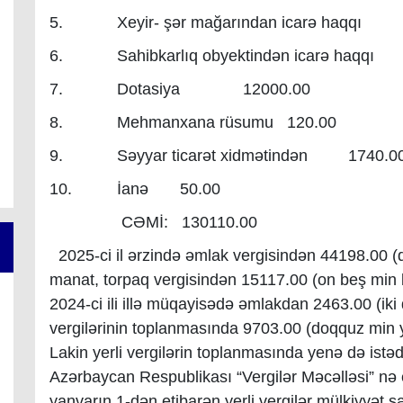
5. Xeyir- şər mağarından icarə haqqı
6. Sahibkarlıq obyektindən icarə haqqı 
7. Dotasiya 12000.00
8. Mehmanxana rüsumu 120.00
9. Səyyar ticarət xidmətindən 1740.0
10. İanə 50.00
CƏMİ: 130110.00
2025-ci il ərzində əmlak vergisindən 44198.00 (q
manat, torpaq vergisindən 15117.00 (on beş min b
2024-ci ili illə müqayisədə əmlakdan 2463.00 (iki
vergilərinin toplanmasında 9703.00 (doqquz min
Lakin yerli vergilərin toplanmasında yenə də istəd
Azərbaycan Respublikası “Vergilər Məcəlləsi” nə e
yanvarın 1-dən etibarən yerli vergilər mülkiyyət s