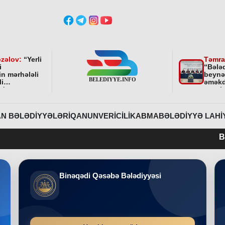
zəlov:
“
Yerli
Təmra
i
“Bələ
in mərhələli
beynə
li
əməkd
ndə
qurul
ni bundan
əhəmi
davam
r
”
N BƏLƏDIYYƏLƏRI
QANUNVERICILIK
ABMA
BƏLƏDIYYƏ LAHI
Belediyye.inf
Binəqədi Qəsəbə Bələdiyyəsi