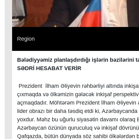
Region
Bələdiyyəmiz planlaşdırdığı işlərin bəzilərin
SƏDRİ HESABAT VERİR
Prezident İlham Əliyevin rəhbərliyi altında inki
çıxmaqda və ölkəmizin gələcək inkişaf perspektiv
açmaqdadır. Möhtərəm Prezident İlham Əliyevin ə
lider obrazı bir daha təsdiq etdi ki, Azərbaycanda 
yoxdur. Məhz bu uğurlu siyasətin davamı olaraq
Azərbaycan özünün quruculuq və inkişaf dövrünü
Qafqazda, bütün dünyada söz sahibi ölkələrdən b