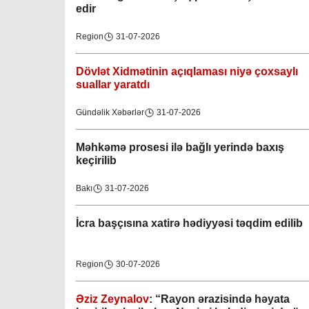
edir
Region
31-07-2026
Dövlət Xidmətinin açıqlaması niyə çoxsaylı
suallar yaratdı
Gündəlik Xəbərlər
31-07-2026
Məhkəmə prosesi ilə bağlı yerində baxış
keçirilib
Bakı
31-07-2026
İcra başçısına xatirə hədiyyəsi təqdim edilib
Region
30-07-2026
Əziz Zeynalov
: “Rayon ərazisində həyata