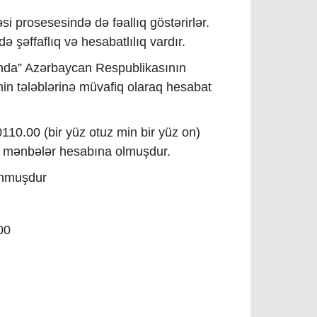
i prosesesində də fəallıq göstərirlər.
də şəffaflıq və hesabatlılıq vardır.
ında” Azərbaycan Respublikasının
n tələblərinə müvafiq olaraq hesabat
0110.00 (bir yüz otuz min bir yüz on)
ı mənbələr hesabına olmuşdur.
nmuşdur
00