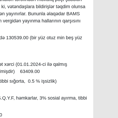
 ki, vətəndaşlara bildirişlər təqdim olunsa
kdən yayınırlar. Bununla əlaqədar BAMS
 vergidən yayınma hallarının qarşısını
də 130539.00 (bir yüz otuz min beş yüz
ərci (01.01.2024-ci ilə qalmış
lmişdir) 63409.00
ibbi sığorta, 0.5 % işsizlik)
Y.F, həmkarlar, 3% sosial ayırma, tibbi
0