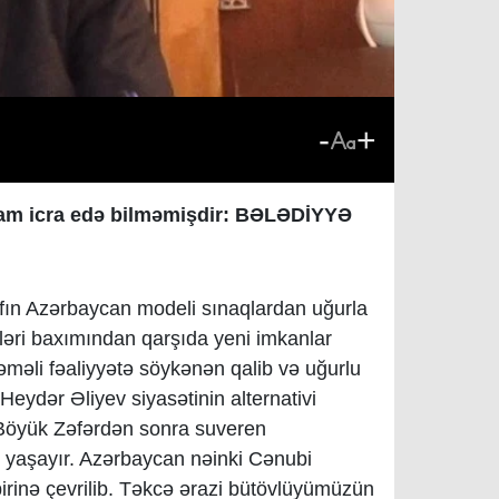
-
+
i tam icra edə bilməmişdir: BƏLƏDİYYƏ
şafın Azərbaycan modeli sınaqlardan uğurla
ləri baxımından qarşıda yeni imkanlar
məli fəaliyyətə söykənən qalib və uğurlu
Heydər Əliyev siyasətinin alternativi
 Böyük Zəfərdən sonra suveren
 yaşayır. Azərbaycan nəinki Cənubi
irinə çevrilib. Təkcə ərazi bütövlüyümüzün