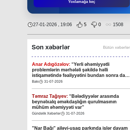
Mingəçevir bələdiyyəsində gənclərlə görüş
Yoxlamağa keç
keçirilib
Region
29-07-2026
27-01-2026 , 19:06
5
0
1508
Xan şəhərində xanın əlamətlərini niyə görə
bilmədim? CİDDİ
Son xəbərlər
Bütün xəbərlə
Gündəlik Xəbərlər
04-08-2026
Anar Adıgözəlov:
“
Yerli əhəmiyyətli
problemlərin mərhələli şəkildə həlli
istiqamətində fəaliyyətini bundan sonra da
davam etdirəcəkdir
”
Bakı
31-07-2026
Təmraz Tağıyev:
“Bələdiyyələr arasında
beynəlxalq əməkdaşlığın qurulmasının
mühüm əhəmiyyəti var”
Gündəlik Xəbərlər
31-07-2026
"Nar Bağı" ailəvi-uşaq parkında işlər davam