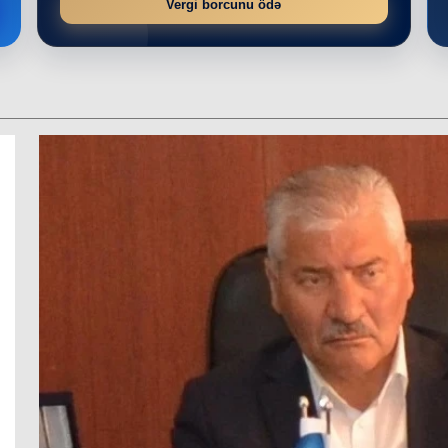
Vergi borcunu ödə
r