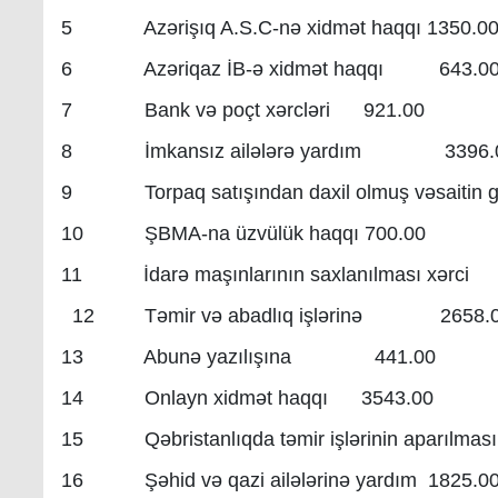
5 Azərişıq A.S.C-nə xidmət haqqı 1350.0
6 Azəriqaz İB-ə xidmət haqqı 643.0
7 Bank və poçt xərcləri 921.00
8 İmkansız ailələrə yardım 3396.
9 Torpaq satışından daxil olmuş vəsaitin
10 ŞBMA-na üzvülük haqqı 700.00
11 İdarə maşınlarının saxlanılması xərci
12 Təmir və abadlıq işlərinə 2658.
13 Abunə yazılışına 441.00
14 Onlayn xidmət haqqı 3543.00
15 Qəbristanlıqda təmir işlərinin apar
16 Şəhid və qazi ailələrinə yardım 1825.0