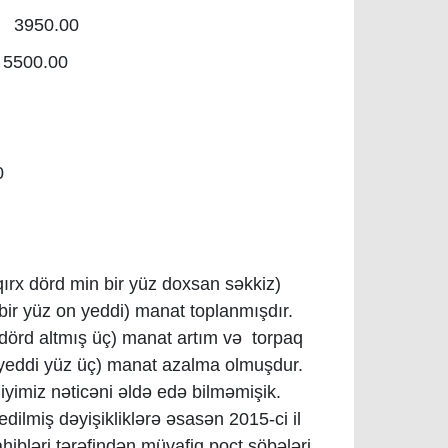
 3950.00
5500.00
0
ırx dörd min bir yüz doxsan səkkiz)
ir yüz on yeddi) manat toplanmışdır.
 dörd altmış üç) manat artım və torpaq
 yeddi yüz üç) manat azalma olmuşdur.
iyimiz nəticəni əldə edə bilməmişik.
dilmiş dəyişikliklərə əsasən 2015-ci il
ahibləri tərəfindən müvafiq poçt şöbələri