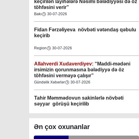
keçirilən layihələrə Nəsimi bələdiyyəsi də öz
töhfəsini verir”
Gəncə şəhəri Nizami bələdiyyəsi
Bakı
30-07-2026
08-04-2023
Fidan F
ərzəliyeva növbəti vətəndaş qəbulu
M.Ə.Rəsuzladə bələdiyyəsi
keçirib
07-04-2023
Region
30-07-2026
Xətai bələdiyyəsi
07-04-2023
Allahverdi Xudaverdiyev:
“Maddi-mədəni
irsimizin qorunmasına bələdiyyə də öz
töhfəsini verməyə çalışır”
Mingəçevir bələdiyyəsi
Gündəlik Xəbərlər
30-07-2026
06-04-2023
Tahir Məmmədovun sakinlərlə növbəti
Nəsimi bələdiyyəsi
səyyar görüşü keçirilib
06-04-2023
Bakı
29-07-2026
Nərimanov bələdiyyəsi
Ən çox oxunanlar
06-04-2023
Elşad Vəliyev:
“Əhalinin təhlükəsizliyinin
təmin olunması və fövqəladə hallara operativ