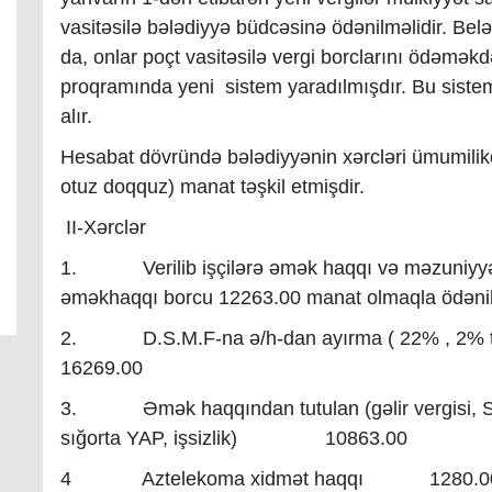
vasitəsilə bələdiyyə büdcəsinə ödənilməlidir. Belə
da, onlar poçt vasitəsilə vergi borclarını ödəmə
proqramında yeni sistem yaradılmışdır. Bu sistem
alır.
Hesabat dövründə bələdiyyənin xərcləri ümumilik
otuz doqquz) manat təşkil etmişdir.
II-Xərclər
1. Verilib işçilərə əmək haqqı və məzuniyyət x
əməkhaqqı borcu 12263.00 manat olmaqla ödəni
2. D.S.M.F-na ə/h-dan ayırma ( 22% , 2% t
16269.00
3. Əmək haqqından tutulan (gəlir vergisi, S.Q.
sığorta YAP, işsizlik) 10863.00
4 Aztelekoma xidmət haqqı 1280.0