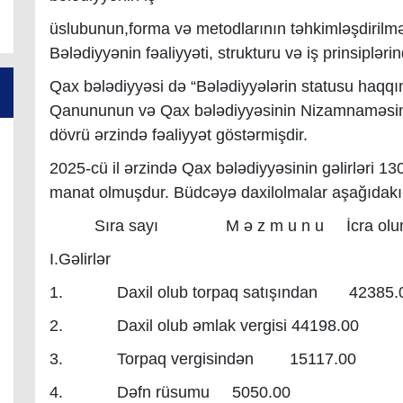
üslubunun,forma və metodlarının təhkimləşdirilməs
Bələdiyyənin fəaliyyəti, strukturu və iş prinsiplərin
Qax bələdiyyəsi də “Bələdiyyələrin statusu haqq
Qanununun və Qax bələdiyyəsinin Nizamnaməsini
dövrü ərzində fəaliyyət göstərmişdir.
2025-cü il ərzində Qax bələdiyyəsinin gəlirləri 13
manat olmuşdur. Büdcəyə daxilolmalar aşağıdak
Sıra sayı M ə z m u n u İcra olu
I.Gəlirlər
1. Daxil olub torpaq satışından 42385.
2. Daxil olub əmlak vergisi 44198.00
3. Torpaq vergisindən 15117.00
4. Dəfn rüsumu 5050.00