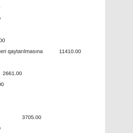
0
0
00
 geri qaytarılmasına 11410.00
 2661.00
00
ılması 3705.00
0