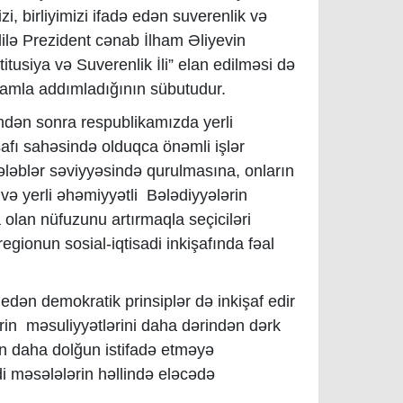
i, birliyimizi ifadə edən suverenlik və
ilə Prezident cənab İlham Əliyevin
tusiya və Suverenlik İli” elan edilməsi də
inamla addımladığının sübutudur.
rindən sonra respublikamızda yerli
afı sahəsində olduqca önəmli işlər
tələblər səviyyəsində qurulmasına, onların
 və yerli əhəmiyyətli Bələdiyyələrin
 olan nüfuzunu artırmaqla seçiciləri
egionun sosial-iqtisadi inkişafında fəal
l edən demokratik prinsiplər də inkişaf edir
rin məsuliyyətlərini daha dərindən dərk
ən daha dolğun istifadə etməyə
adi məsələlərin həllində eləcədə