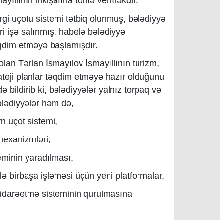
mayıllının inkişafına töhfə verməkdir.
rgi uçotu sistemi tətbiq olunmuş, bələdiyyə
əri işə salınmış, habelə bələdiyyə
əqdim etməyə başlamışdır.
olan Tərlan İsmayılov İsmayıllının turizm,
trateji planlar təqdim etməyə hazır olduğunu
 bildirib ki, bələdiyyələr yalnız torpaq və
ələdiyyələr həm də,
n uçot sistemi,
mexanizmləri,
eminin yaradılması,
ilə birbaşa işləməsi üçün yeni platformalar,
iv idarəetmə sisteminin qurulmasına