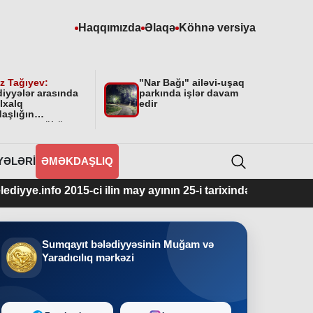
Haqqımızda
Əlaqə
Köhnə versiya
z Tağıyev:
"Nar Bağı" ailəvi-uşaq
diyyələr arasında
parkında işlər davam
lxalq
edir
aşlığın
masının mühüm
yyəti var”
YƏLƏRI
ƏMƏKDAŞLIQ
 2015-ci ilin may ayının 25-i tarixindən fəaliyyətdədir.
Sumqayıt bələdiyyəsinin Muğam və
Yaradıcılıq mərkəzi