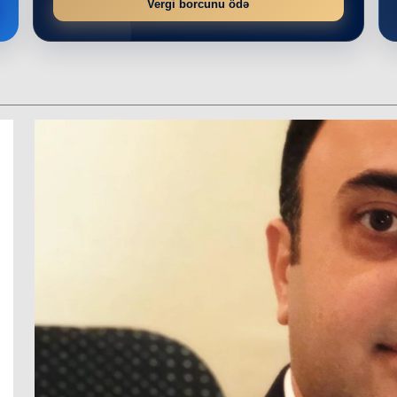
Vergi borcunu ödə
r