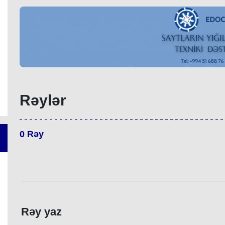
Rəylər
0
Rəy
Rəy yaz