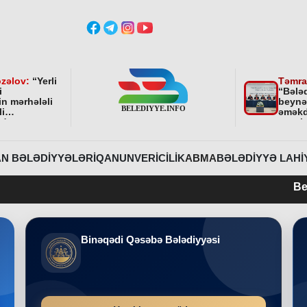
zəlov:
“
Yerli
Təmra
i
“Bələ
in mərhələli
beynə
li
əməkd
ndə
qurul
ni bundan
əhəmi
davam
r
”
N BƏLƏDIYYƏLƏRI
QANUNVERICILIK
ABMA
BƏLƏDIYYƏ LAHI
Belediyye.info
Binəqədi Qəsəbə Bələdiyyəsi