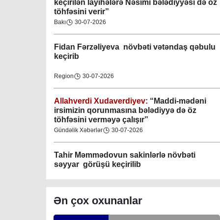
keçirilən layihələrə Nəsimi bələdiyyəsi də öz
töhfəsini verir”
Gəncə şəhəri Nizami bələdiyyəsi
Bakı
30-07-2026
08-04-2023
Fidan F
ərzəliyeva növbəti vətəndaş qəbulu
M.Ə.Rəsuzladə bələdiyyəsi
keçirib
07-04-2023
Region
30-07-2026
Xətai bələdiyyəsi
07-04-2023
Allahverdi Xudaverdiyev:
“Maddi-mədəni
irsimizin qorunmasına bələdiyyə də öz
töhfəsini verməyə çalışır”
Mingəçevir bələdiyyəsi
Gündəlik Xəbərlər
30-07-2026
06-04-2023
Tahir Məmmədovun sakinlərlə növbəti
Nəsimi bələdiyyəsi
səyyar görüşü keçirilib
06-04-2023
Bakı
29-07-2026
Nərimanov bələdiyyəsi
Ən çox oxunanlar
06-04-2023
Elşad Vəliyev:
“Əhalinin təhlükəsizliyinin
təmin olunması və fövqəladə hallara operativ