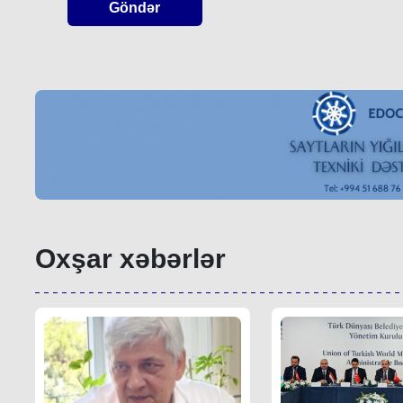
Göndər
Oxşar xəbərlər