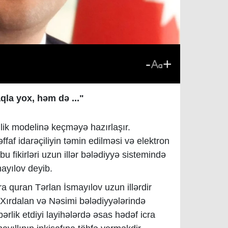
-
+
qla yox, həm də ..."
çilik modelinə keçməyə hazırlaşır.
əffaf idarəçiliyin təmin edilməsi və elektron
 bu fikirləri uzun illər bələdiyyə
s
istemində
mayılov
deyib.
a quran Tərlan İsmayılov uzun illərdir
 Xırdalan və Nəsimi bələdiyyələrində
ərlik etdiyi layihələrdə əsas hədəf icra