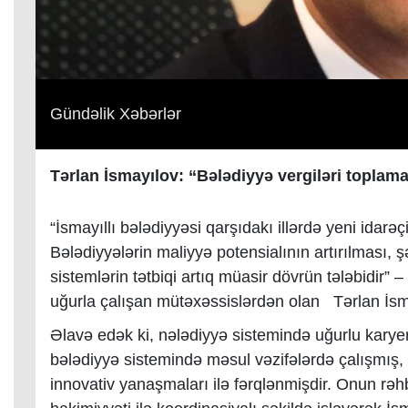
Gündəlik Xəbərlər
Tərlan İsmayılov: “
Bələdiyyə
vergiləri
toplama
“İ
smayıllı bələdiyyəsi qarşıdakı illərdə yeni idarə
Bələdiyyələrin maliyyə potensialının artırılması, ş
sistemlərin tətbiqi artıq müasir dövrün tələbidir
” –
uğurla çalışan mütəxəssislərdən
olan
Tərlan İs
Əlavə edək ki, nələdiyyə sistemində uğurlu karyer
bələdiyyə sistemində məsul vəzifələrdə çalışmış,
innovativ yanaşmaları ilə fərqlənmişdir. Onun rəhb