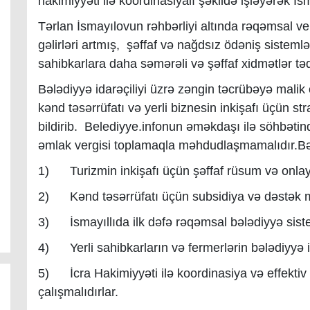
hakimiyyəti ilə koordinasiyalı şəkildə işləyərək İs
Tərlan İsmayılovun rəhbərliyi altında rəqəmsal ve
gəlirləri artmış, şəffaf və nağdsız ödəniş sisteml
sahibkarlara daha səmərəli və şəffaf xidmətlər t
Bələdiyyə idarəçiliyi üzrə zəngin təcrübəyə malik 
kənd təsərrüfatı və yerli biznesin inkişafı üçün s
bildirib. Belediyye.infonun əməkdaşı ilə söhbətində
əmlak vergisi toplamaqla məhdudlaşmamalıdır.B
1)
Turizmin inkişafı üçün şəffaf rüsum və onlay
2)
Kənd təsərrüfatı üçün subsidiya və dəstək 
3)
İsmayıllıda ilk dəfə rəqəmsal bələdiyyə sist
4)
Yerli sahibkarların və fermerlərin bələdiyyə 
5)
İcra Hakimiyyəti ilə koordinasiya və effekt
çalışmalıdırlar.