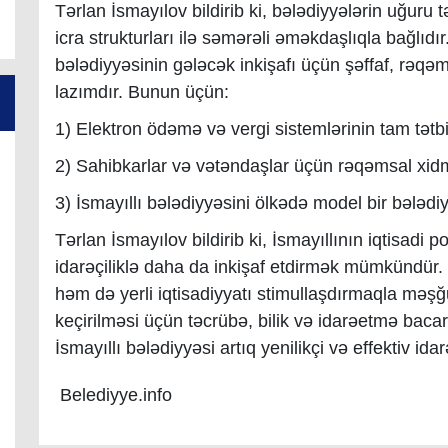
Tərlan İsmayılov bildirib ki, bələdiyyələrin uğuru t
icra strukturları ilə səmərəli əməkdaşlıqla bağlıdı
bələdiyyəsinin gələcək inkişafı üçün şəffaf, rəqə
lazımdır.
Bunun üçün:
1)
Elektron ödəmə və vergi sistemlərinin tam tətbi
2)
Sahibkarlar və vətəndaşlar üçün rəqəmsal xidm
3)
İsmayıllı bələdiyyəsini ölkədə model bir bələd
Tərlan İsmayılov bildiri
b
ki, İsmayıllının iqtisadi
idarəçiliklə daha da inkişaf etdirmək mümkündür.
həm də yerli iqtisadiyyatı stimullaşdırmaqla məşğu
keçirilməsi üçün təcrübə, bilik və idarəetmə bacarı
İsmayıllı bələdiyyəsi artıq yenilikçi və effektiv id
Belediyye.info