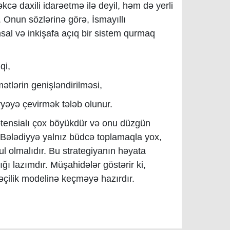
əkcə daxili idarəetmə ilə deyil, həm də yerli
r. Onun sözlərinə görə, İsmayıllı
msal və inkişafa açıq bir sistem qurmaq
qi
,
ətlərin genişləndirilməsi
,
iyyəyə çevirmək
tələb olunur.
 potensialı çox böyükdür və onu düzgün
 Bələdiyyə yalnız büdcə toplamaqla yox,
l olmalıdır.
Bu strategiyanın həyata
ğı lazımdır. Müşahidələr göstərir ki,
arəçilik modelinə keçməyə hazırdır.