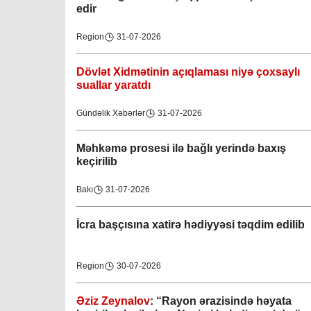
edir
Region
31-07-2026
Dövlət Xidmətinin açıqlaması niyə çoxsaylı
suallar yaratdı
Gündəlik Xəbərlər
31-07-2026
Məhkəmə prosesi ilə bağlı yerində baxış
keçirilib
Bakı
31-07-2026
İcra başçısına xatirə hədiyyəsi təqdim edilib
Region
30-07-2026
Əziz Zeynalov
: “Rayon ərazisində həyata