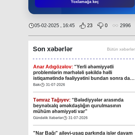
Mingəçevir bələdiyyəsində gənclərlə görüş
Yoxlamağa keç
keçirilib
Region
29-07-2026
05-02-2025 , 16:45
23
0
2996
Xan şəhərində xanın əlamətlərini niyə görə
bilmədim? CİDDİ
Son xəbərlər
Bütün xəbərlə
Gündəlik Xəbərlər
04-08-2026
Anar Adıgözəlov:
“
Yerli əhəmiyyətli
problemlərin mərhələli şəkildə həlli
istiqamətində fəaliyyətini bundan sonra da
davam etdirəcəkdir
”
Bakı
31-07-2026
Təmraz Tağıyev:
“Bələdiyyələr arasında
beynəlxalq əməkdaşlığın qurulmasının
mühüm əhəmiyyəti var”
Gündəlik Xəbərlər
31-07-2026
"Nar Bağı" ailəvi-uşaq parkında işlər davam