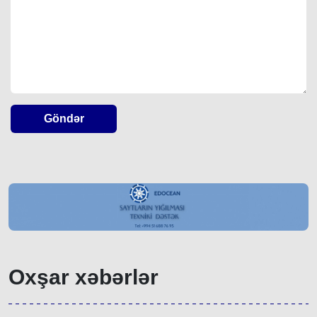
Göndər
Oxşar xəbərlər