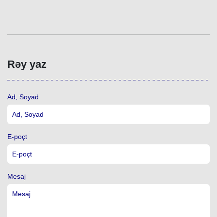
Rəy yaz
Ad, Soyad
E-poçt
Mesaj