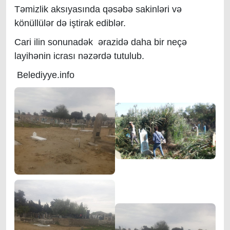
Təmizlik aksıyasında qəsəbə sakinləri və
könüllülər də iştirak ediblər.
Cari ilin sonunadək ərazidə daha bir neçə
layihənin icrası nəzərdə tutulub.
Belediyye.info