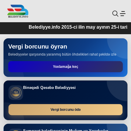
Belediyye.info 2015-ci ilin may ayının 25-i tarixində
Vergi borcunu öyrən
Bələdiyyələr qarşısında yaranmış bütün öhdəlikləri rahat şəkildə izlə
Yoxlamağa keç
Binəqədi Qəsəbə Bələdiyyəsi
Vergi borcunu ödə
Sumqayıt bələdiyyəsinin Muğam və Yaradıcılıq