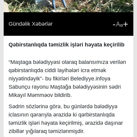
-
+
Gündəlik Xəbərlər
Qəbirstanlıqda təmizlik işləri həyata keçirilib
“Maştaga bələdiyyəsi olaraq balansımıza verilən
qəbirstanlıqda ciddi layihələri icra etmək
niyyətindəyik”- bu fikirləri Belediyye.infoya
Sabunçu rayonu Maştağa bələdiyyəsinin sədri
Mikayıl Məmməov bildirib.
Sədrin sözlərinə görə, bu günlərdə bələdiyyə
iclasının qərarıyla ərazidə ki qərbirstanlıqda
təmizlik işləri həyata keçirilmiş, ərazidə daşınar
zibillər yığılaraq təmizlənmişdir.