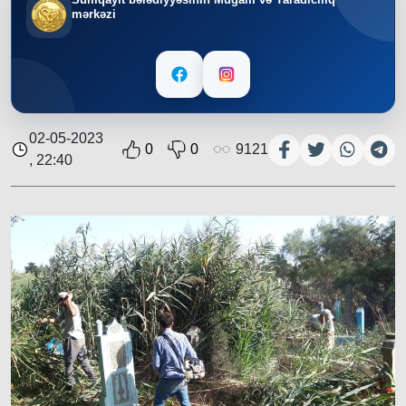
mərkəzi
02-05-2023
0
0
9121
, 22:40