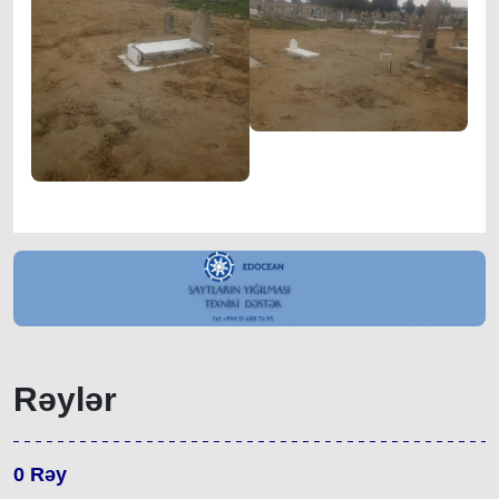
Rəylər
0
Rəy