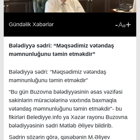
-
+
Gündəlik Xəbərlər
Bələdiyyə sədri: “Məqsədimiz vətəndaş
məmnunluğunu təmin etməkdir”
Bələdiyyə sədri: “Məqsədimiz vətəndaş
məmnunluğunu təmin etməkdir”
“Bu gün Buzovna bələdiyyəsinin əsas vəzifəsi
sakinlərin müraciələrinə vaxtında baxmaqla
vətəndaş məmnunluğunu təmin etməkdir”- bu
fikirləri Belediyye.info ya Xəzər rayonu Buzovna
bələdiyyəsinin sədri Mətləb Əliyev bildirib.
Sədrin sözərin görə, qəsəbənin M.Əliyev