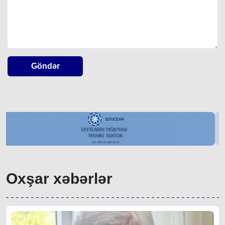
Göndər
Oxşar xəbərlər