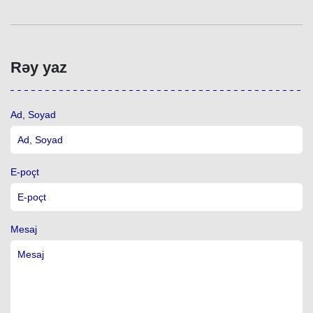
Rəy yaz
Ad, Soyad
E-poçt
Mesaj