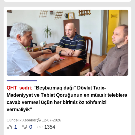
QHT sədri:
“
Beşbarmaq dağı” Dövlət Tarix-
Mədəniyyət və Təbiət Qoruğunun ən müasir tələblərə
cavab verməsi üçün hər birimiz öz töhfəmizi
verməliyik”
Gündəlik Xəbərlər
12-07-2026
1
0
1354