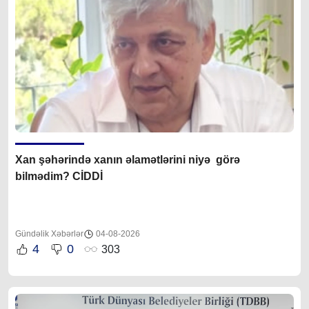
Xan şəhərində xanın əlamətlərini niyə görə
bilmədim? CİDDİ
Gündəlik Xəbərlər
04-08-2026
4
0
303