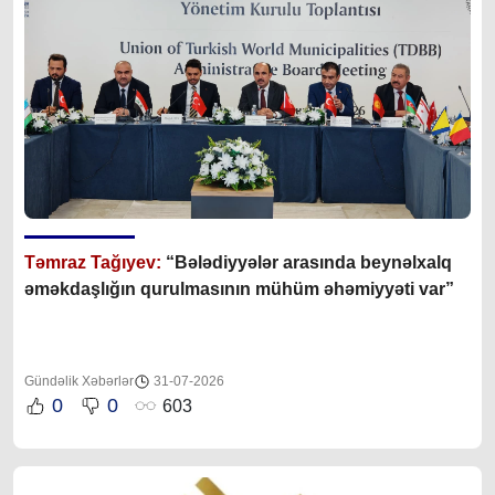
Təmraz Tağıyev:
“Bələdiyyələr arasında beynəlxalq
əməkdaşlığın qurulmasının mühüm əhəmiyyəti var”
Gündəlik Xəbərlər
31-07-2026
0
0
603