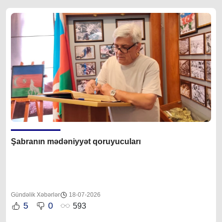
Şabranın mədəniyyət qoruyucuları
Gündəlik Xəbərlər
18-07-2026
5
0
593