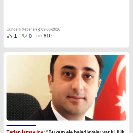
Gündəlik Xəbərlər
09-06-2026
1
0
610
Tərlan İsmayılov
: “B
u gün elə bələdiyyələr var ki, illik