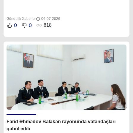
Gündəlik Xəbərlər
06-07-2026
0
0
618
Fərid Əhmədov Balakən rayonunda vətəndaşları
qəbul edib