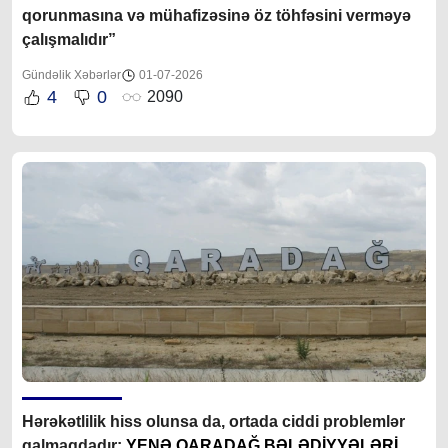
qorunmasına və mühafizəsinə öz töhfəsini verməyə
çalışmalıdır”
Gündəlik Xəbərlər
01-07-2026
4
0
2090
Hərəkətlilik hiss olunsa da, ortada ciddi problemlər
qalmaqdadır:
YENƏ QARADAĞ BƏLƏDİYYƏLƏRİ