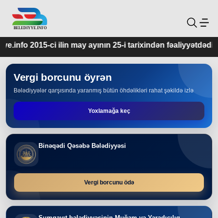
may ayının 25-i tarixindən fəaliyyətdədir.
Vergi borcunu öyrən
Bələdiyyələr qarşısında yaranmış bütün öhdəlikləri rahat şəkildə izlə
Yoxlamağa keç
Binəqədi Qəsəbə Bələdiyyəsi
Vergi borcunu ödə
Sumqayıt bələdiyyəsinin Muğam və Yaradıcılıq