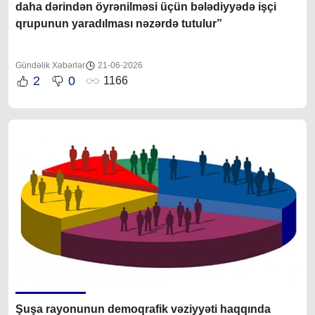
daha dərindən öyrənilməsi üçün bələdiyyədə işçi
qrupunun yaradılması nəzərdə tutulur”
Gündəlik Xəbərlər
21-06-2026
2
0
1166
Şuşa rayonunun demoqrafik vəziyyəti haqqında