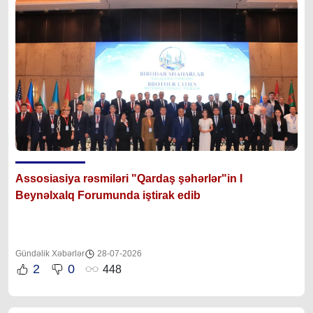
Assosiasiya rəsmiləri "Qardaş şəhərlər"in I
Beynəlxalq Forumunda iştirak edib
Gündəlik Xəbərlər
28-07-2026
2
0
448