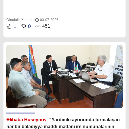
Gündəlik Xəbərlər
03-07-2026
1
0
451
Əlibaba Hüseynov:
“Yardımlı rayonunda formalaşan
hər bir bələdiyyə maddı-mədəni irs nümunələrinin