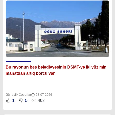
Bu rayonun beş bələdiyyəsinin DSMF-yə iki yüz min
manatdan artıq borcu var
Gündəlik Xəbərlər
28-07-2026
1
0
402