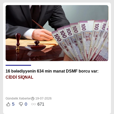
16 bələdiyyənin 634 min manat DSMF borcu var:
CİDDİ SİQNAL
Gündəlik Xəbərlər
19-07-2026
5
0
671