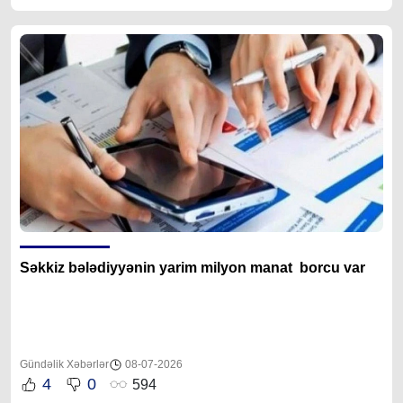
Səkkiz bələdiyyənin yarim milyon manat borcu var
Gündəlik Xəbərlər
08-07-2026
4
0
594