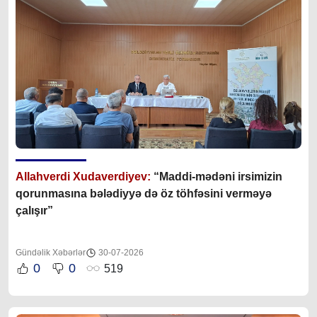
Allahverdi Xudaverdiyev:
“Maddi-mədəni irsimizin
qorunmasına bələdiyyə də öz töhfəsini verməyə
çalışır”
Gündəlik Xəbərlər
30-07-2026
0
0
519