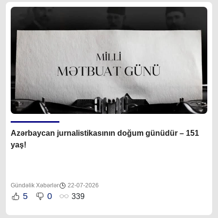
Azərbaycan jurnalistikasının doğum günüdür – 151
yaş!
Gündəlik Xəbərlər
22-07-2026
5
0
339