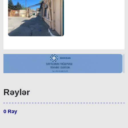
Rəylər
0
Rəy