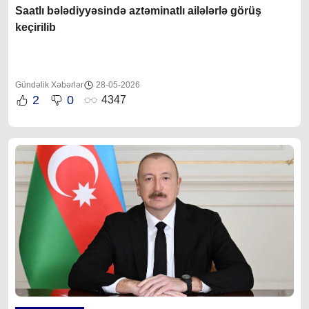
Saatlı bələdiyyəsində aztəminatlı ailələrlə görüş
keçirilib
Gündəlik Xəbərlər
28-05-2026
2
0
4347