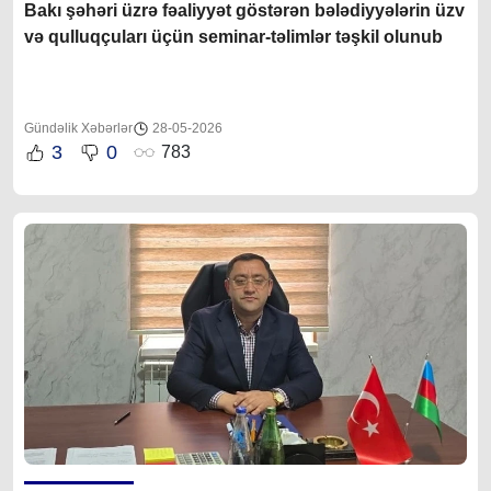
Bakı şəhəri üzrə fəaliyyət göstərən bələdiyyələrin üzv
və qulluqçuları üçün seminar-təlimlər təşkil olunub
Gündəlik Xəbərlər
28-05-2026
3
0
783