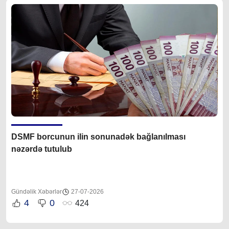
DSMF borcunun ilin sonunadək bağlanılması
nəzərdə tutulub
Gündəlik Xəbərlər
27-07-2026
4
0
424