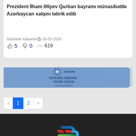
Prezident İlham Əliyev Qurban bayramı münasibətilə
Azərbaycan xalqını təbrik edib
Gündəlik Xəbərlər
26-05-2026
5
0
619
‹
1
2
›