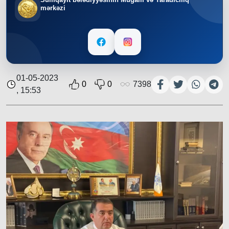
mərkəzi
01-05-2023
0
0
7398
, 15:53