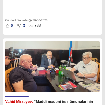
Gündəlik Xəbərlər
30-06-2026
8
0
788
Vahid Mirzəyev:
“Maddi-mədəni irs nümunələrinin