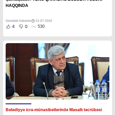
HAQQINDA
Gündəlik Xəbərlər
01-07-2026
4
0
530
Bələdiyyə icra-münasibətlərində Masallı təcrübəsi