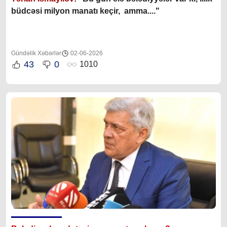
büdcəsi milyon manatı keçir, amma...."
Gündəlik Xəbərlər
02-06-2026
43
0
1010