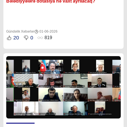
Bələdiyyələrə dotasiya nə vaxt ayrılacaq?
Gündəlik Xəbərlər
01-06-2026
20
0
819