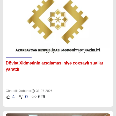
Dövlət Xidmətinin açıqlaması niyə çoxsaylı suallar
yaratdı
Gündəlik Xəbərlər
31-07-2026
4
0
626