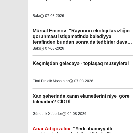
Bakı
07-08-2026
Mürsəl Eminov: “Rayonun ekoloji tarazlığın
qorunması istiqamətində bələdiyyə
tərəfindən bundan sonra da tədbirlər davam
etdiriləcəkdir”
Bakı
07-08-2026
Keçmişdən gələcəyə - toplaşaq muzeylərə!
Elmi-Praktik Məsələlər
07-08-2026
Xan şəhərində xanın əlamətlərini niyə görə
bilmədim? CİDDİ
Gündəlik Xəbərlər
04-08-2026
Anar Adıgözəlov:
“
Yerli əhəmiyyətli