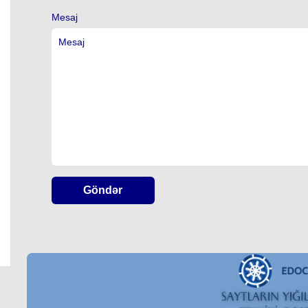
Mesaj
Göndər