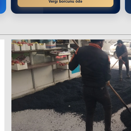
Vergi borcunu ödə
r