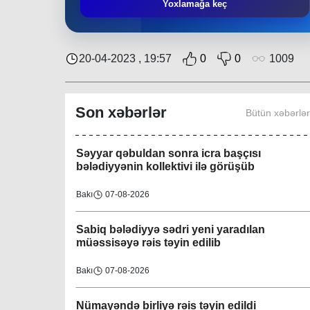
Əziz Zeynalov
: “Rayon ərazisində həyata
Yoxlamağa keç
keçirilən layihələrə Nəsimi bələdiyyəsi də öz
töhfəsini verir”
Bakı
30-07-2026
20-04-2023 , 19:57
0
0
1009
Layihə çərçivəsində QHT-nin növbəti
görüşü İsmayıllı bələdiyyəsində keçirilib
Son xəbərlər
Bütün xəbərlə
Region
08-08-2026
Səyyar qəbuldan sonra icra başçısı
bələdiyyənin kollektivi ilə görüşüb
Bakı
07-08-2026
Sabiq bələdiyyə sədri yeni yaradılan
müəssisəyə rəis təyin edilib
Bakı
07-08-2026
Nümayəndə birliyə rəis təyin edildi