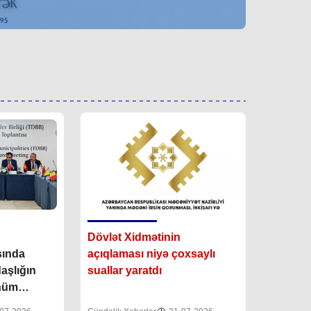
Dövlət Xidmətinin
sında
açıqlaması niyə çoxsaylı
aşlığın
suallar yaratdı
hüm