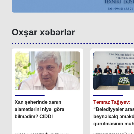
Oxşar xəbərlər
Xan şəhərində xanın
Təmraz Tağıyev:
əlamətlərini niyə görə
“Bələdiyyələr ara
bilmədim? CİDDİ
beynəlxalq əməkd
qurulmasının mü
əhəmiyyəti var”