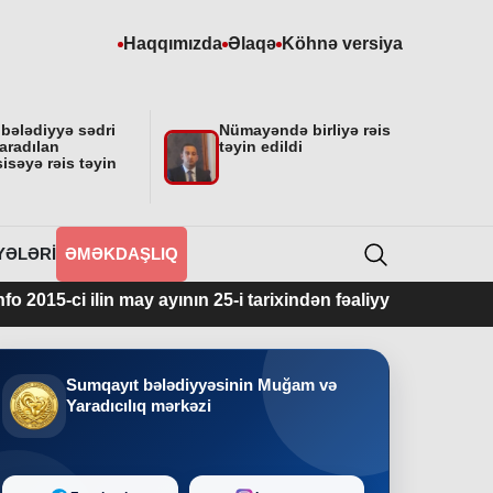
Haqqımızda
Əlaqə
Köhnə versiya
 bələdiyyə sədri
Nümayəndə birliyə rəis
aradılan
təyin edildi
isəyə rəis təyin
YƏLƏRI
ƏMƏKDAŞLIQ
 may ayının 25-i tarixindən fəaliyyətdədir.
Sumqayıt bələdiyyəsinin Muğam və
Yaradıcılıq mərkəzi