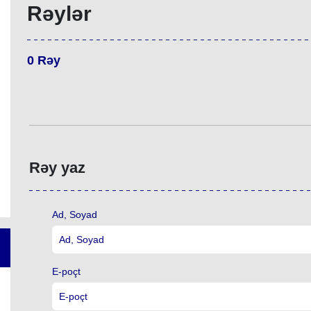
Rəylər
0
Rəy
Rəy yaz
Ad, Soyad
E-poçt