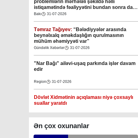
problemlərin mərhələli şəkildə həlli
istiqamətində fəaliyyətini bundan sonra da
davam etdirəcəkdir
”
Bakı
31-07-2026
Təmraz Tağıyev:
“Bələdiyyələr arasında
Gəncə şəhəri Nizami bələdiyyəsi
beynəlxalq əməkdaşlığın qurulmasının
mühüm əhəmiyyəti var”
08-04-2023
Gündəlik Xəbərlər
31-07-2026
M.Ə.Rəsuzladə bələdiyyəsi
"Nar Bağı" ailəvi-uşaq parkında işlər davam
07-04-2023
edir
Xətai bələdiyyəsi
Region
31-07-2026
07-04-2023
Dövlət Xidmətinin açıqlaması niyə çoxsaylı
Mingəçevir bələdiyyəsi
suallar yaratdı
06-04-2023
Gündəlik Xəbərlər
31-07-2026
Ən çox oxunanlar
Nəsimi bələdiyyəsi
Məhkəmə prosesi ilə bağlı yerində baxış
06-04-2023
keçirilib