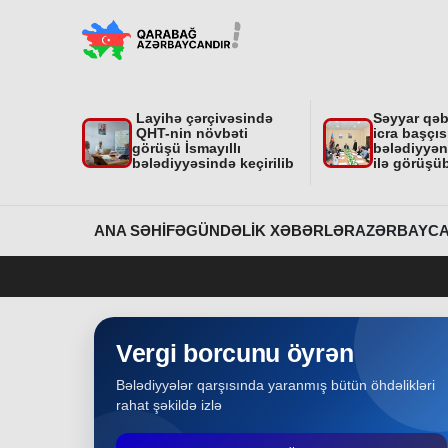
"Nar Bağı" ailəvi-uşaq parkında işlər davam
edir
Region
31-07-2026
Layihə çərçivəsində
Səyyar qə
Dövlət Xidmətinin açıqlaması niyə çoxsaylı
QHT-nin növbəti
icra başçıs
suallar yaratdı
görüşü İsmayıllı
bələdiyyəni
bələdiyyəsində keçirilib
ilə görüşü
Gündəlik Xəbərlər
31-07-2026
Məhkəmə prosesi ilə bağlı yerində baxış
ANA SƏHIFƏ
GÜNDƏLIK XƏBƏRLƏR
AZƏRBAYCA
keçirilib
Bakı
31-07-2026
İcra başçısına xatirə hədiyyəsi təqdim edilib
Vergi borcunu öyrən
Bələdiyyələr qarşısında yaranmış bütün öhdəlikləri
Region
30-07-2026
rahat şəkildə izlə