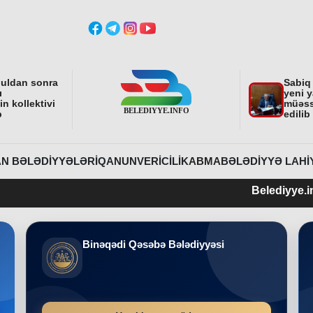
buldan sonra
Sabiq
ı
yeni y
n kollektivi
müəss
b
edilib
N BƏLƏDIYYƏLƏRI
QANUNVERICILIK
ABMA
BƏLƏDIYYƏ LAHI
Belediyye.info 2015-ci ilin
Binəqədi Qəsəbə Bələdiyyəsi