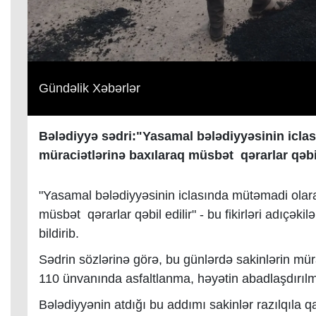
Gündəlik Xəbərlər
Bələdiyyə sədri:"Yasamal bələdiyyəsinin icla
müraciətlərinə baxılaraq müsbət qərarlar qəbi
"Yasamal bələdiyyəsinin iclasında mütəmadi olara
müsbət qərarlar qəbil edilir" - bu fikirləri adıçə
bildirib.
Sədrin sözlərinə görə, bu günlərdə sakinlərin mü
110 ünvanında asfaltlanma, həyətin abadlaşdırılm
Bələdiyyənin atdığı bu addımı sakinlər razılqıla qa