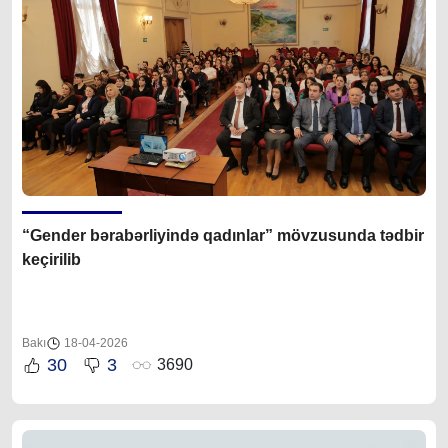
“Gender bərabərliyində qadınlar” mövzusunda tədbir
keçirilib
Bakı
18-04-2026
30
3
3690