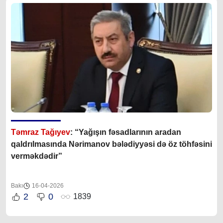
Təmraz Tağıyev
: “Yağışın fəsadlarının aradan
qaldrılmasında Nərimanov bələdiyyəsi də öz töhfəsini
verməkdədir”
Bakı
16-04-2026
2
0
1839