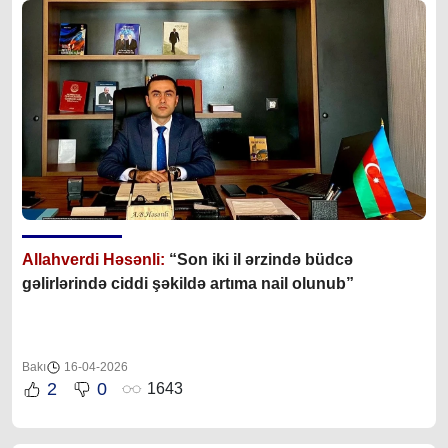
Allahverdi Həsənli:
“Son iki il ərzində büdcə
gəlirlərində ciddi şəkildə artıma nail olunub”
Bakı
16-04-2026
2
0
1643