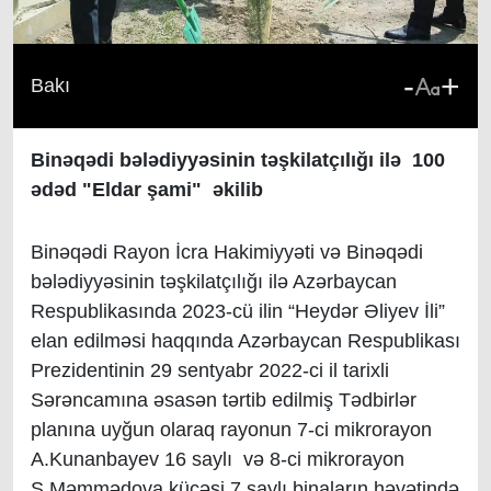
-
+
Bakı
Binəqədi bələdiyyəsinin təşkilatçılığı ilə 100
ədəd "Eldar şami" əkilib
Binəqədi Rayon İcra Hakimiyyəti və Binəqədi
bələdiyyəsinin təşkilatçılığı ilə Azərbaycan
Respublikasında 2023-cü ilin “Heydər Əliyev İli”
elan edilməsi haqqında Azərbaycan Respublikası
Prezidentinin 29 sentyabr 2022-ci il tarixli
Sərəncamına əsasən tərtib edilmiş Tədbirlər
planına uyğun olaraq rayonun 7-ci mikrorayon
A.Kunanbayev 16 saylı və 8-ci mikrorayon
Ş.Məmmədova küçəsi 7 saylı binaların həyətində