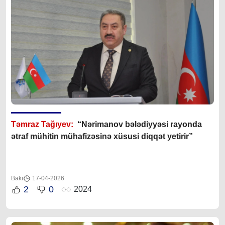
Təmraz Tağıyev:
“Nərimanov bələdiyyəsi rayonda
ətraf mühitin mühafizəsinə xüsusi diqqət yetirir”
Bakı
17-04-2026
2
0
2024