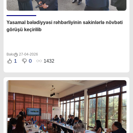
Yasamal bələdiyyəsi rəhbərliyinin sakinlərlə növbəti
görüşü keçirilib
Bakı
27-04-2026
1
0
1432