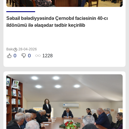
Səbail bələdiyyəsində Çernobıl faciəsinin 40-cı
ildönümü ilə əlaqədar tədbir keçirilib
Bakı
28-04-2026
0
0
1228