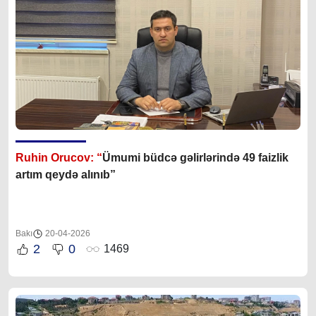
Ruhin Orucov: “
Ümumi büdcə gəlirlərində 49 faizlik
artım qeydə alınıb”
Bakı
20-04-2026
2
0
1469