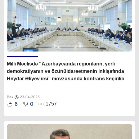
Milli Məclisdə “Azərbaycanda regionların, yerli
demokratiyanın və
özünüidarəetmənin inkişafında
Heydər Əliyev irsi” mövzusunda
konfrans keçirilib
Bakı
23-04-2026
6
0
1757