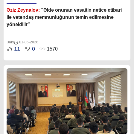
Əziz Zeynalov:
“
Əldə onunan vəsaitin nəticə etibari
ilə vətəndaş məmnunluğunun təmin edilməsinə
yönəldilir
”
Bakı
01-05-2026
11
0
1570