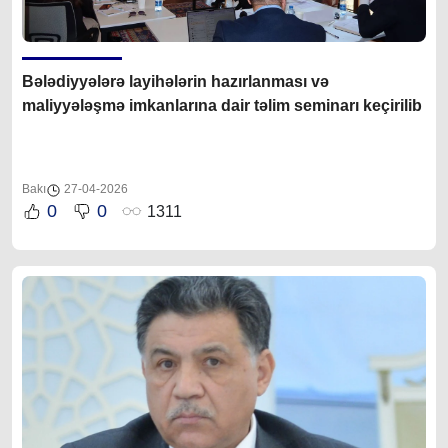
B
ələdiyyələrə
layihələrin hazırlanması və
maliyyələşmə imkanlarına dair təlim seminarı keçirilib
Bakı
27-04-2026
0
0
1311