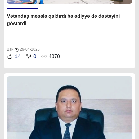
Vətəndaş məsələ qaldırdı bələdiyyə də dəstəyini
göstərdi
Bakı
29-04-2026
14
0
4378