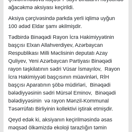
ağacəkmə aksiyası keçirildi.
Aksiya çərçivəsində parkda yerli iqlimə uyğun
100 ədəd Eldar şamı əkilmişdir.
Tədbirdə Binəqədi Rayon İcra Hakimiyyətinin
başçısı Elxan Allahverdiyev, Azərbaycan
Respublikası Milli Məclisinin deputatı Azay
Quliyev, Yeni Azərbaycan Partiyası Binəqədi
rayon təşkilatının sədri Vüsar İsmayılov, Rayon
İcra Hakimiyyəti başçısının müavinləri, RİH
başçısı Aparatının şöbə müdirləri, Binəqədi
bələdiyyəsinin sədri Mürsəl Eminov, Binəqədi
bələdiyyəsinin və rayon Mənzil-Kommunal
Təsərrüfatı Birliyinin kollektivi iştirak etmişdir.
Qeyd edək ki, aksiyanın keçirilməsində əsas
məqsəd ölkəmizdə ekoloji tarazlığın təmin