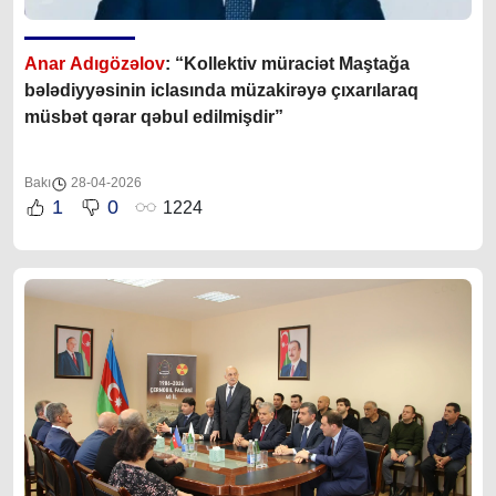
Anar Adıgözəlov
: “Kollektiv müraciət Maştağa
bələdiyyəsinin iclasında müzakirəyə çıxarılaraq
müsbət qərar qəbul edilmişdir”
Bakı
28-04-2026
1
0
1224