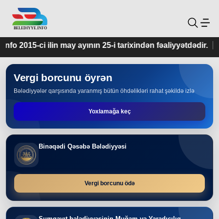
yının 25-i tarixindən fəaliyyətdədir.
Vergi borcunu öyrən
Bələdiyyələr qarşısında yaranmış bütün öhdəlikləri rahat şəkildə izlə
Yoxlamağa keç
Binəqədi Qəsəbə Bələdiyyəsi
Vergi borcunu ödə
Sumqayıt bələdiyyəsinin Muğam və Yaradıcılıq