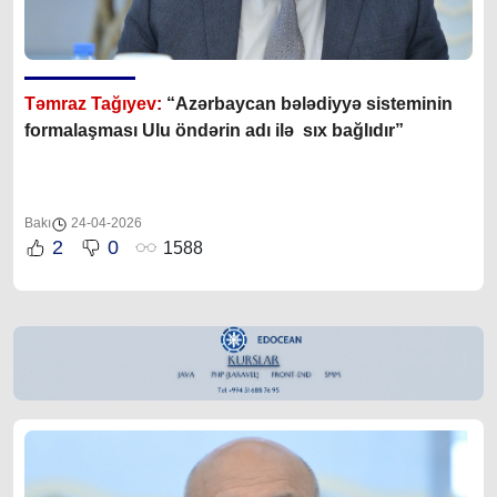
Təmraz Tağıyev
:
“Azərbaycan bələdiyyə sisteminin
formalaşması Ulu öndərin adı ilə sıx bağlıdır”
Bakı
24-04-2026
2
0
1588