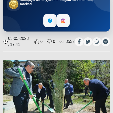
mərkəzi
03-05-2023
0
0
3532
, 17:41