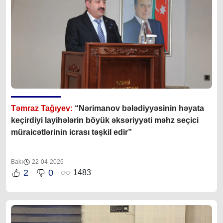
Təmraz Tağıyev:
“Nərimanov bələdiyyəsinin həyata
keçirdiyi layihələrin böyük əksəriyyəti məhz seçici
müraicətlərinin icrası təşkil edir”
Bakı
22-04-2026
2
0
1483