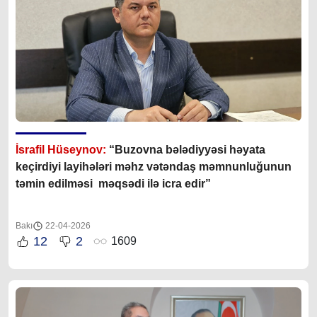
İsrafil Hüseynov:
“Buzovna bələdiyyəsi həyata
keçirdiyi layihələri məhz vətəndaş məmnunluğunun
təmin edilməsi məqsədi ilə icra edir”
Bakı
22-04-2026
12
2
1609