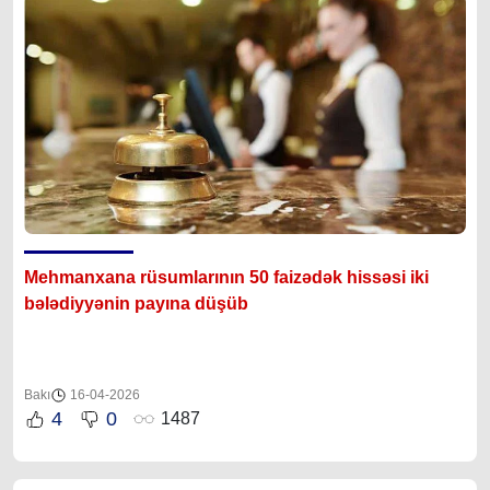
Mehmanxana rüsumlarının 50 faizədək hissəsi iki
bələdiyyənin payına düşüb
Bakı
16-04-2026
4
0
1487