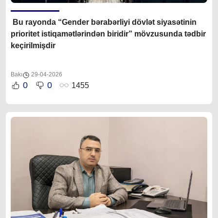
Bu rayonda “Gender bərabərliyi dövlət siyasətinin
prioritet istiqamətlərindən biridir” mövzusunda tədbir
keçirilmişdir
Bakı
29-04-2026
0
0
1455