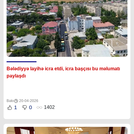
Bələdiyyə layihə icra etdi, icra başçısı bu məlumatı
paylaşdı
Bakı
20-04-2026
1
0
1402