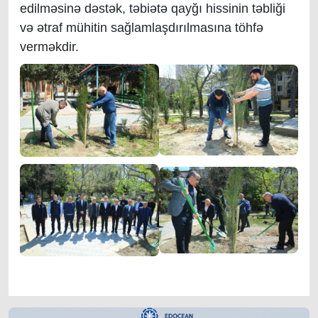
edilməsinə dəstək, təbiətə qayğı hissinin təbliği
və ətraf mühitin sağlamlaşdırılmasına töhfə
verməkdir.