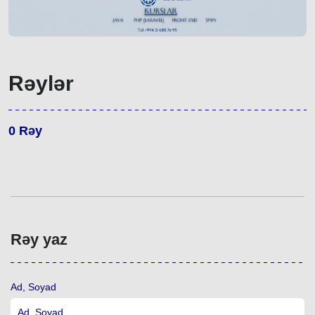
Rəylər
0
Rəy
Rəy yaz
Ad, Soyad