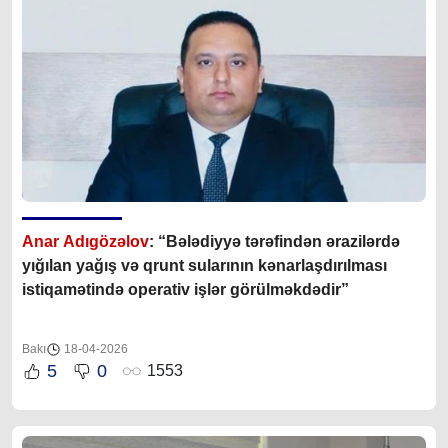
Anar Adıgözəlov
: “Bələdiyyə tərəfindən ərazilərdə
yığılan yağış və qrunt sularının kənarlaşdırılması
istiqamətində operativ işlər görülməkdədir”
Bakı
18-04-2026
5
0
1553