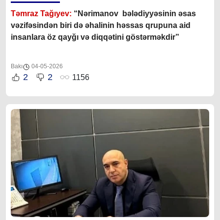
Təmraz Tağıyev:
“Nərimanov bələdiyyəsinin əsas
vəzifəsindən biri də əhalinin həssas qrupuna aid
insanlara öz qayğı və diqqətini göstərməkdir”
Bakı
04-05-2026
2
2
1156