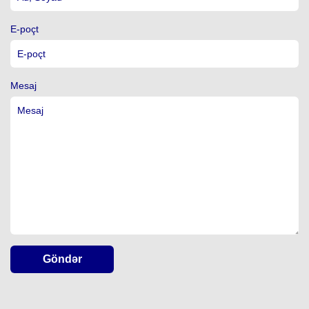
E-poçt
Mesaj
Göndər