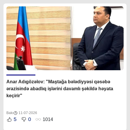
Anar Adıgözəlov: "Maştağa bələdiyyəsi qəsəbə
ərazisində abadlıq işlərini davamlı şəkildə həyata
keçirir"
Bakı
11-07-2026
5
0
1014