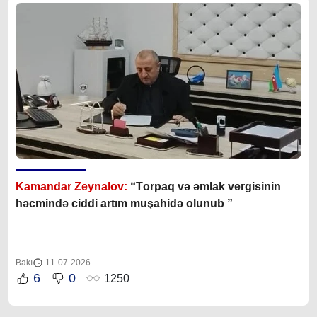
Kamandar Zeynalov:
“T
orpaq və əmlak vergisinin
həcmində ciddi artım muşahidə olunub ”
Bakı
11-07-2026
6
0
1250