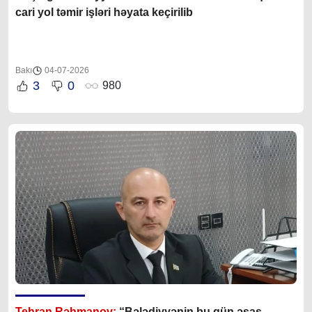
cari yol təmir işləri həyata keçirilib
Bakı
04-07-2026
3
0
980
Tehran Rəhmanov:
“Bələdiyyənin bu gün əsas