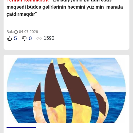
məqsədi büdcə gəlirlərinin həcmini yüz min manata
çatdırmaqdır”
Bakı
04-07-2026
5
0
1590