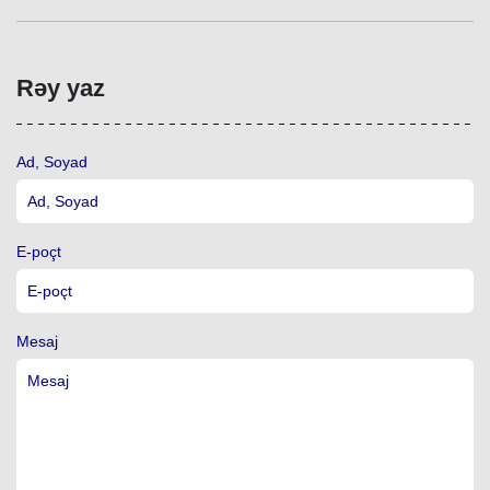
Rəy yaz
Ad, Soyad
E-poçt
Mesaj