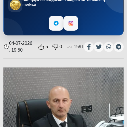
mərkəzi
04-07-2026
5
0
1591
, 19:50