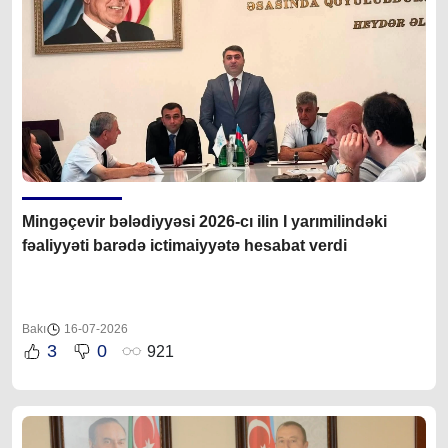
Mingəçevir bələdiyyəsi 2026-cı ilin I yarımilindəki
fəaliyyəti barədə ictimaiyyətə hesabat verdi
Bakı
16-07-2026
3
0
921