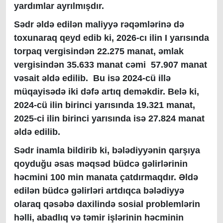
yardımlar ayrılmışdır.
Sədr əldə edilən maliyyə rəqəmlərinə də
toxunaraq qeyd edib ki, 2026-cı ilin I yarısında
torpaq vergisindən 22.275 manat, əmlak
vergisindən 35.633 manat cəmi 57.907 manat
vəsait əldə edilib. Bu isə 2024-cü illə
müqayisədə iki dəfə artıq deməkdir. Belə ki,
2024-cü ilin birinci yarısında 19.321 manat,
2025-ci ilin birinci yarısında isə 27.824 manat
əldə edilib.
Sədr inamla bildirib ki, bələdiyyənin qarşıya
qoyduğu əsas məqsəd büdcə gəlirlərinin
həcmini 100 min manata çatdırmaqdır. Əldə
edilən büdcə gəlirləri artdıqca bələdiyyə
olaraq qəsəbə daxilində sosial problemlərin
həlli, abadlıq və təmir işlərinin həcminin