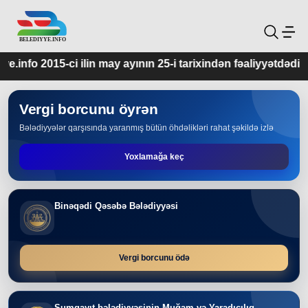
ay ayının 25-i tarixindən fəaliyyətdədir.
Vergi borcunu öyrən
Bələdiyyələr qarşısında yaranmış bütün öhdəlikləri rahat şəkildə izlə
Yoxlamağa keç
Binəqədi Qəsəbə Bələdiyyəsi
Vergi borcunu ödə
Sumqayıt bələdiyyəsinin Muğam və Yaradıcılıq