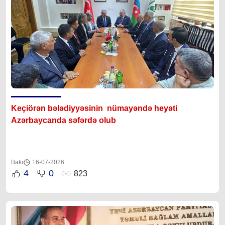
Keçiörən bələdiyyəsinin nümayəndə heyəti
Azərbaycanda səfərdə olub
Bakı
16-07-2026
4
0
823