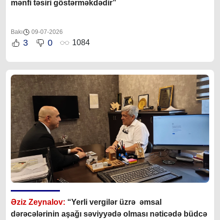
mənfi təsiri göstərməkdədir”
Bakı
09-07-2026
3
0
1084
Əziz Zeynalov:
“Yerli vergilər üzrə əmsal
dərəcələrinin aşağı səviyyədə olması nəticədə büdcə