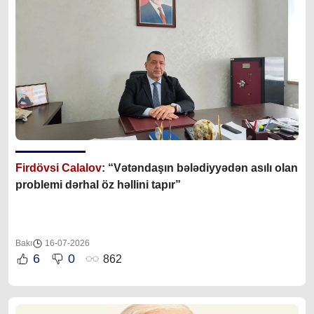
Firdövsi Calalov
: “Vətəndaşın bələdiyyədən asılı olan
problemi dərhal öz həllini tapır”
Bakı
16-07-2026
6
0
862