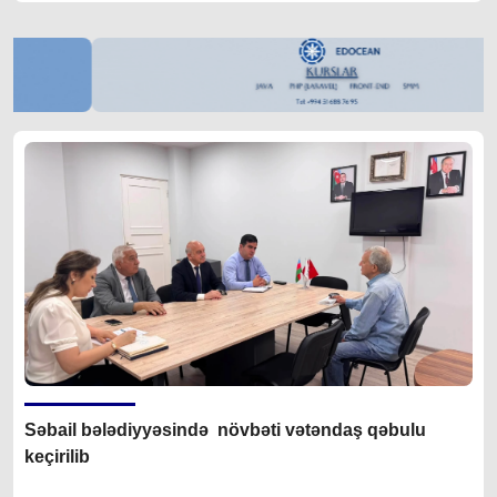
Səbail bələdiyyəsində növbəti vətəndaş qəbulu
keçirilib