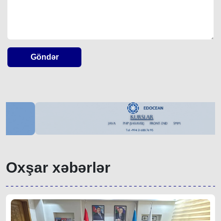
Göndər
Oxşar xəbərlər