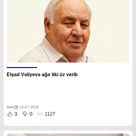
Elşad Vəliyevə ağır itki üz verib
Bakı
14-07-2026
3
0
1127