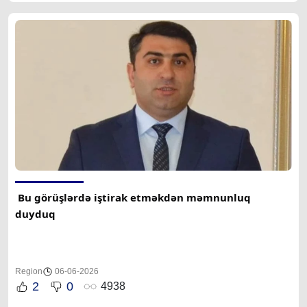
 Bu görüşlərdə iştirak etməkdən məmnunluq 
duyduq 
Region
06-06-2026
2
0
4938