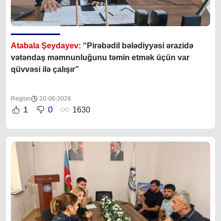
Atabala Şeydayev:
“Pirəbədil bələdiyyəsi ərazidə
vətəndaş məmnunluğunu təmin etmək üçün var
qüvvəsi ilə çalışır”
Region
20-06-2026
1
0
1630