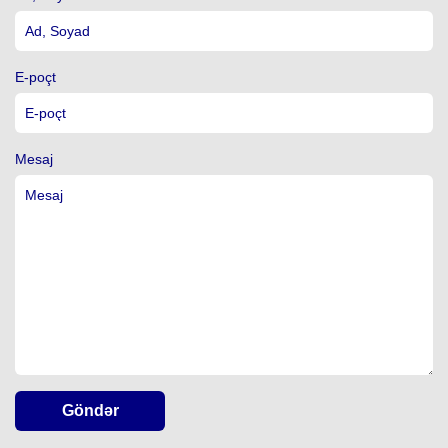
E-poçt
Mesaj
Göndər