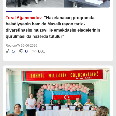
Tural Ağammədov:
"Hazırlanacaq proqramda
bələdiyyənin həm də Masallı rayon tarix -
diyarşünaslıq muzeyi ilə əməkdaşlıq əlaqələrinin
qurulması da nəzərdə tutulur”
Region
26-06-2026
5
0
601