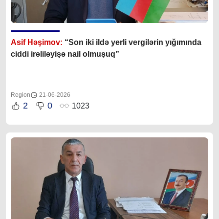
Asif Həşimov:
“Son iki ildə yerli vergilərin yığımında
ciddi irəliləyişə nail olmuşuq”
Region
21-06-2026
2
0
1023