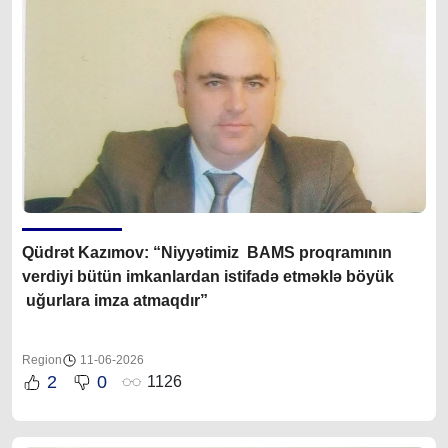
Q
üdrət Kazımov
: “Niyyətimiz BAMS proqramının
verdiyi bütün imkanlardan istifadə etməklə böyük
uğurlara imza atmaqdır”
Region
11-06-2026
2
0
1126