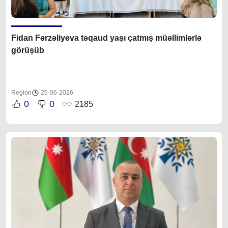
Fidan Fərzəliyeva təqaud yaşı çatmış müəllimlərlə
görüşüb
Region
26-06-2026
0
0
2185