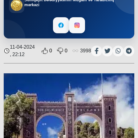
mərkəzi
11-04-2024
0
0
3998
, 22:12