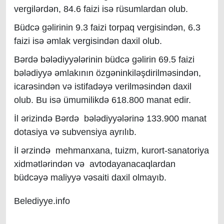
vergilərdən, 84.6 faizi isə rüsumlardan olub.
Büdcə gəlirinin 9.3 faizi torpaq vergisindən, 6.3
faizi isə əmlak vergisindən daxil olub.
Bərdə bələdiyyələrinin büdcə gəlirin 69.5 faizi
bələdiyyə əmlakının özgəninkiləşdirilməsindən,
icarəsindən və istifadəyə verilməsindən daxil
olub. Bu isə ümumilikdə 618.800 manat edir.
İl ərizində Bərdə bələdiyyələrinə 133.900 manat
dotasiya və subvensiya ayrılıb.
İl ərzində mehmanxana, tuizm, kurort-sanatoriya
xidmətlərindən və avtodayanacaqlardan
büdcəyə maliyyə vəsaiti daxil olmayıb.
Belediyye.info