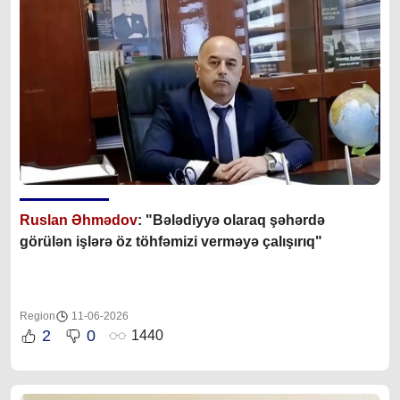
Ruslan Əhmədov
: "Bələdiyyə olaraq şəhərdə
görülən işlərə öz töhfəmizi verməyə çalışırıq"
Region
11-06-2026
2
0
1440