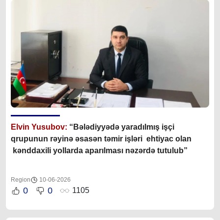
Elvin Yusubov:
“Bələdiyyədə yaradılmış işçi
qrupunun rəyinə əsasən təmir işləri ehtiyac olan
kənddaxili yollarda aparılması nəzərdə tutulub”
Region
10-06-2026
0
0
1105