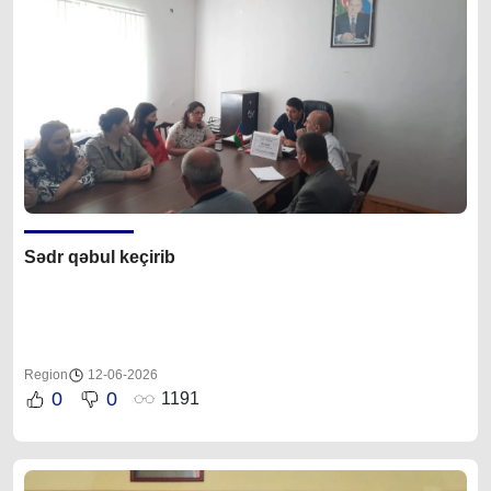
Sədr qəbul keçirib
Region
12-06-2026
0
0
1191