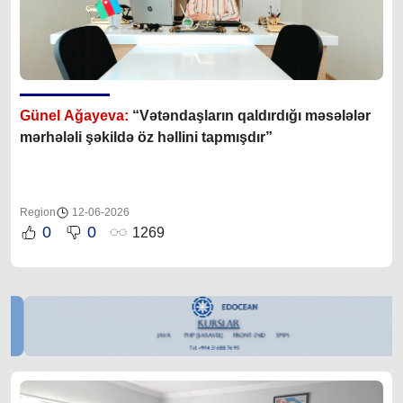
Günel Ağayeva:
“Vətəndaşların qaldırdığı məsələlər
mərhələli şəkildə öz həllini tapmışdır”
Region
12-06-2026
0
0
1269