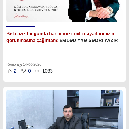
Bel
ə əziz bir gündə hər birinizi
milli dəyərlərimizin
qorunmasına çağırıram:
BƏLƏDİYYƏ SƏDRİ YAZIR
Region
14-06-2026
2
0
1033