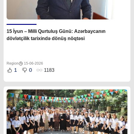
15 İyun – Milli Qurtuluş Günü: Azərbaycanın
dövlətçilik tarixində dönüş nöqtəsi
Region
15-06-2026
1
0
1183