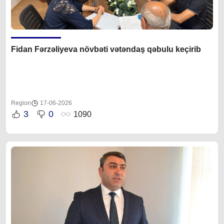
Fidan Fərzəliyeva növbəti vətəndaş qəbulu keçirib
Region
17-06-2026
3
0
1090