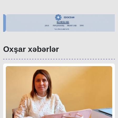
Oxşar xəbərlər