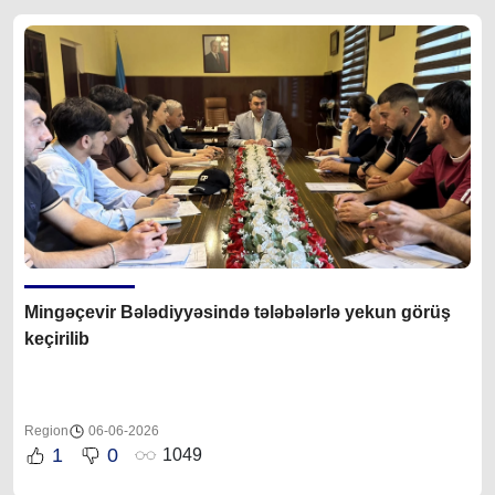
Mingəçevir Bələdiyyəsində tələbələrlə yekun görüş
keçirilib
Region
06-06-2026
1
0
1049