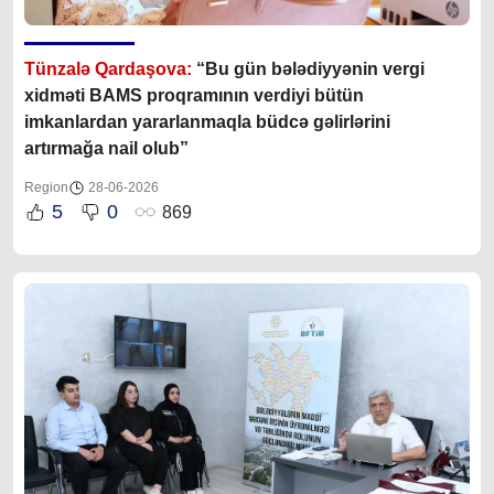
Tünzalə Qardaşova:
“Bu gün bələdiyyənin vergi
xidməti BAMS proqramının verdiyi bütün
imkanlardan yararlanmaqla büdcə gəlirlərini
artırmağa nail olub”
Region
28-06-2026
5
0
869