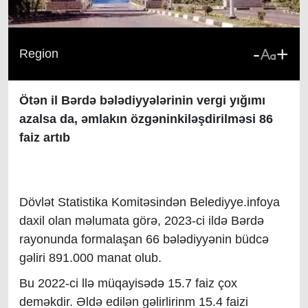
-
+
Region
Ötən il Bərdə bələdiyyələrinin vergi yığımı
azalsa da, əmlakın özgəninkiləşdirilməsi 86
faiz artıb
Dövlət Statistika Komitəsindən Belediyye.infoya
daxil olan məlumata görə, 2023-ci ildə Bərdə
rayonunda formalaşan 66 bələdiyyənin büdcə
gəliri 891.000 manat olub.
Bu 2022-ci llə müqayisədə 15.7 faiz çox
deməkdir. Əldə edilən gəlirlirinm 15.4 faizi