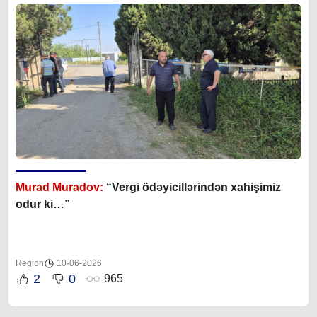
Murad Muradov:
“Vergi ödəyicillərindən xahişimiz
odur ki…”
Region
10-06-2026
2
0
965