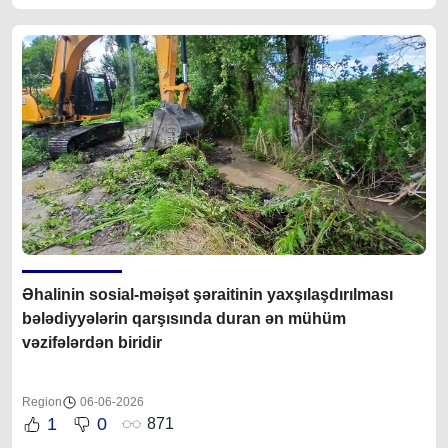
Əhalinin sosial-məişət şəraitinin yaxşılaşdırılması
bələdiyyələrin qarşısında duran ən mühüm
vəzifələrdən biridir
Region
06-06-2026
1
0
871