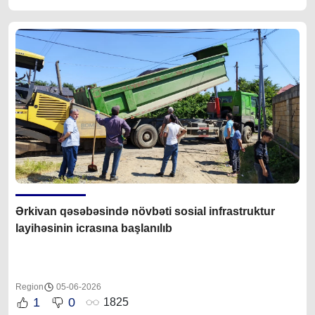
Ərkivan qəsəbəsində növbəti sosial infrastruktur
layihəsinin icrasına başlanılıb
Region
05-06-2026
1
0
1825