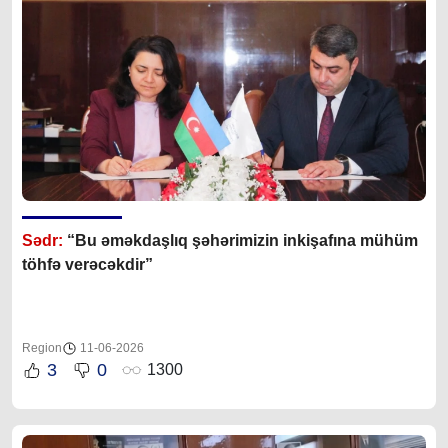
Sədr:
“Bu əməkdaşlıq şəhərimizin inkişafına mühüm
töhfə verəcəkdir”
Region
11-06-2026
3
0
1300