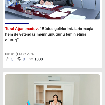
Tural Ağammədov
: “Büdcə gəlirlərimizi artırmaqla
həm də vətəndaş məmnunluğunu təmin etmiş
oluruq”
Region
13-06-2026
3
0
1888