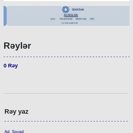
Rəylər
0
Rəy
Rəy yaz
Ad, Soyad