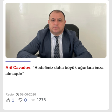
Arif Cavadov:
“Hədəfimiz daha böyük uğurlara imza
atmaqdır”
Region
08-06-2026
1
0
1275