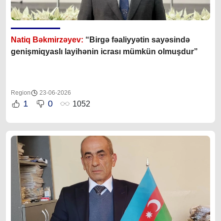
Natiq Bəkmirzəyev:
“Birgə fəaliyyətin sayəsində
genişmiqyaslı layihənin icrası mümkün olmuşdur”
Region
23-06-2026
1
0
1052