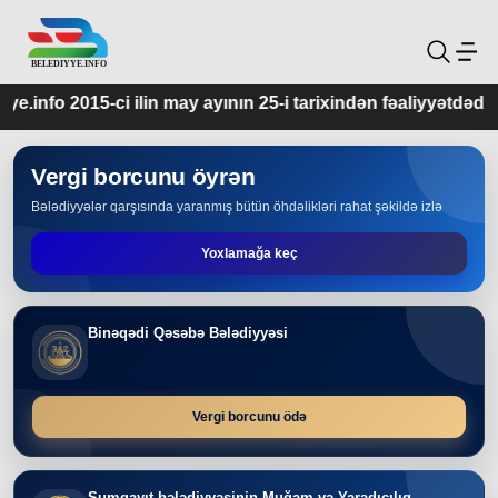
 may ayının 25-i tarixindən fəaliyyətdədir.
Vergi borcunu öyrən
Bələdiyyələr qarşısında yaranmış bütün öhdəlikləri rahat şəkildə izlə
Yoxlamağa keç
Binəqədi Qəsəbə Bələdiyyəsi
Vergi borcunu ödə
Sumqayıt bələdiyyəsinin Muğam və Yaradıcılıq