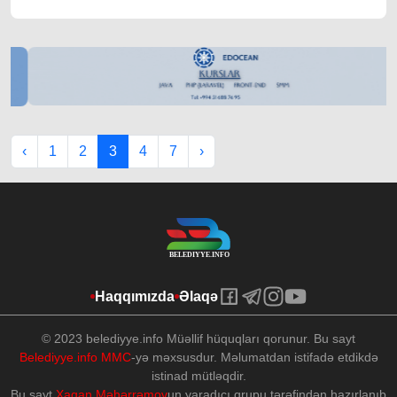
‹
1
2
3
4
7
›
Haqqımızda
Əlaqə
© 2023 belediyye.info Müəllif hüquqları qorunur. Bu sayt
Belediyye.info MMC
-yə məxsusdur. Məlumatdan istifadə etdikdə
istinad mütləqdir.
Bu sayt
Xaqan Məhərrəmov
un yaradıcı qrupu tərəfindən hazırlanıb