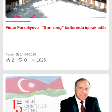
Fidan Fərzəliyeva “Son zəng” tədbirində iştirak edib
Region
14-06-2026
2
0
1025