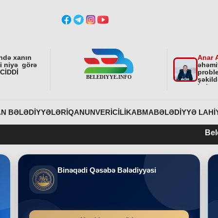
ndə xanın
Anar 
ni niyə görə
əhəmi
 CİDDİ
proble
şəkild
istiq
fəali
sonra
etdirə
N BƏLƏDIYYƏLƏRI
QANUNVERICILIK
ABMA
BƏLƏDIYYƏ LAHI
Belediyye.info 201
Binəqədi Qəsəbə Bələdiyyəsi