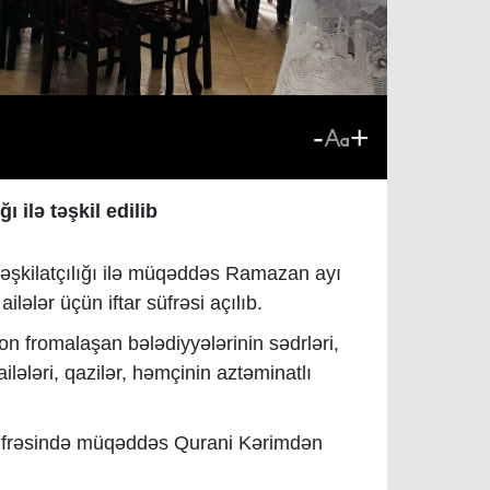
-
+
ı ilə təşkil edilib
əşkilatçılığı ilə müqəddəs Ramazan ayı
ilələr üçün iftar süfrəsi açılıb.
n fromalaşan bələdiyyələrinin sədrləri,
ilələri, qazilər, həmçinin aztəminatlı
ar süfrəsində müqəddəs Qurani Kərimdən