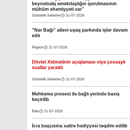
beynəlxalq əməkdaşlığın qurulmasının
mühüm əhəmiyyəti var”
Gündəlik Xəbərlər
31-07-2026
"Nar Bağı" ailəvi-uşaq parkında işlər davam
edir
Region
31-07-2026
Dövlət Xidmətinin açıqlaması niyə çoxsaylı
suallar yaratdı
Gündəlik Xəbərlər
31-07-2026
Məhkəmə prosesi ilə bağlı yerində baxış
keçirilib
Bakı
31-07-2026
İcra başçısına xatirə hədiyyəsi təqdim edilib