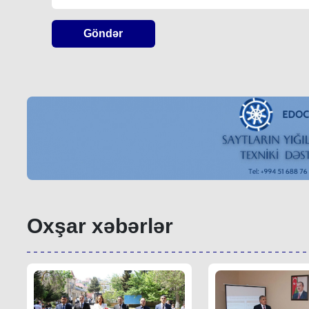
Göndər
Oxşar xəbərlər