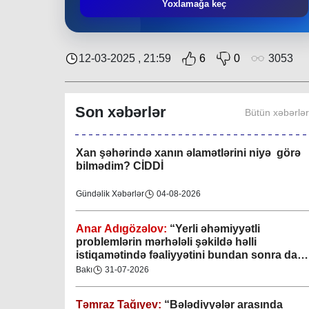
Təmraz Tağıyev:
“Nərimanov bələdiyyəsi
Yoxlamağa keç
bundan sonra da sakinlərin sosial-rifah
halının yaxşılaşdırılmasına öz töhfəsini
verəcəkdir”
Bakı
29-07-2026
12-03-2025 , 21:59
6
0
3053
Keçmişdən gələcəyə - toplaşaq muzeylərə!
Son xəbərlər
Bütün xəbərlə
Elmi-Praktik Məsələlər
07-08-2026
Xan şəhərində xanın əlamətlərini niyə görə
bilmədim? CİDDİ
Gündəlik Xəbərlər
04-08-2026
Anar Adıgözəlov:
“
Yerli əhəmiyyətli
problemlərin mərhələli şəkildə həlli
istiqamətində fəaliyyətini bundan sonra da
davam etdirəcəkdir
”
Bakı
31-07-2026
Təmraz Tağıyev:
“Bələdiyyələr arasında