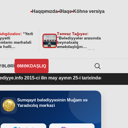
Haqqımızda
Əlaqə
Köhnə versiya
Adıgözəlov:
“
Yerli
Təmraz Tağıyev:
yyətli
“Bələdiyyələr arasında
mlərin mərhələli
beynəlxalq
ə həlli
əməkdaşlığın
amətində
qurulmasının mühüm
yyətini bundan
əhəmiyyəti var”
 da davam
cəkdir
”
YƏLƏRI
ƏMƏKDAŞLIQ
5-ci ilin may ayının 25-i tarixindən fəaliyyətdədir.
Sumqayıt bələdiyyəsinin Muğam və
Yaradıcılıq mərkəzi