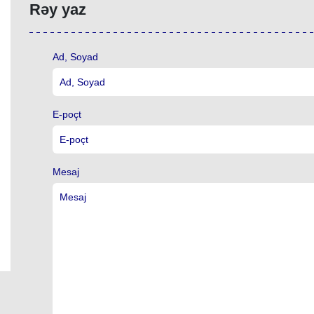
Rəy yaz
Ad, Soyad
E-poçt
Mesaj