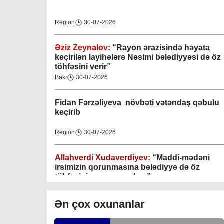
Region
30-07-2026
Əziz Zeynalov
: “Rayon ərazisində həyata
Gəncə şəhəri Nizami bələdiyyəsi
keçirilən layihələrə Nəsimi bələdiyyəsi də öz
töhfəsini verir”
08-04-2023
Bakı
30-07-2026
M.Ə.Rəsuzladə bələdiyyəsi
Fidan F
ərzəliyeva növbəti vətəndaş qəbulu
07-04-2023
keçirib
Xətai bələdiyyəsi
Region
30-07-2026
07-04-2023
Allahverdi Xudaverdiyev:
“Maddi-mədəni
Mingəçevir bələdiyyəsi
irsimizin qorunmasına bələdiyyə də öz
töhfəsini verməyə çalışır”
06-04-2023
Gündəlik Xəbərlər
30-07-2026
Ən çox oxunanlar
Nəsimi bələdiyyəsi
Tahir Məmmədovun sakinlərlə növbəti
06-04-2023
səyyar görüşü keçirilib