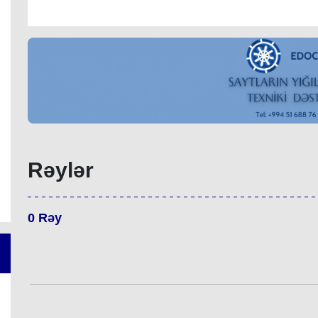
Rəylər
0
Rəy