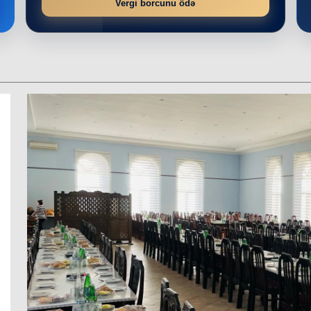
Vergi borcunu ödə
r