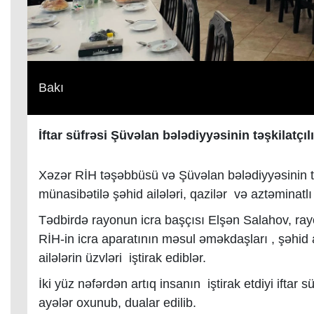
Bakı
İftar süfrəsi Şüvəlan bələdiyyəsinin təşkilatçılığ
Xəzər RİH təşəbbüsü və Şüvəlan bələdiyyəsinin t
münasibətilə şəhid ailələri, qazilər və aztəminatlı a
Tədbirdə rayonun icra başçısı Elşən Salahov, rayo
RİH-in icra aparatının məsul əməkdaşları , şəhid a
ailələrin üzvləri iştirak ediblər.
İki yüz nəfərdən artıq insanın iştirak etdiyi ift
ayələr oxunub, dualar edilib.