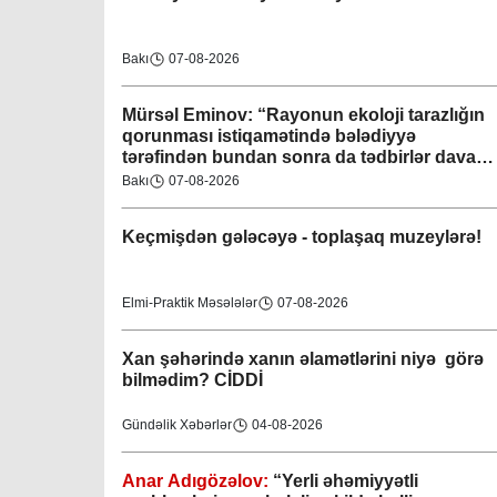
Bakı
07-08-2026
Mürsəl Eminov: “Rayonun ekoloji tarazlığın
qorunması istiqamətində bələdiyyə
tərəfindən bundan sonra da tədbirlər davam
etdiriləcəkdir”
Bakı
07-08-2026
Keçmişdən gələcəyə - toplaşaq muzeylərə!
Elmi-Praktik Məsələlər
07-08-2026
Xan şəhərində xanın əlamətlərini niyə görə
bilmədim? CİDDİ
Gündəlik Xəbərlər
04-08-2026
Anar Adıgözəlov:
“
Yerli əhəmiyyətli