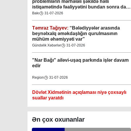
problemlərin mərhələli şəkildə həlli
istiqamətində fəaliyyətini bundan sonra da
Gəncə şəhəri Nizami bələdiyyəsi
davam etdirəcəkdir
”
Bakı
31-07-2026
08-04-2023
Təmraz Tağıyev:
“Bələdiyyələr arasında
M.Ə.Rəsuzladə bələdiyyəsi
beynəlxalq əməkdaşlığın qurulmasının
07-04-2023
mühüm əhəmiyyəti var”
Gündəlik Xəbərlər
31-07-2026
Xətai bələdiyyəsi
07-04-2023
"Nar Bağı" ailəvi-uşaq parkında işlər davam
edir
Mingəçevir bələdiyyəsi
Region
31-07-2026
06-04-2023
Dövlət Xidmətinin açıqlaması niyə çoxsaylı
Nəsimi bələdiyyəsi
suallar yaratdı
06-04-2023
Gündəlik Xəbərlər
31-07-2026
Nərimanov bələdiyyəsi
Ən çox oxunanlar
06-04-2023
Məhkəmə prosesi ilə bağlı yerində baxış
keçirilib