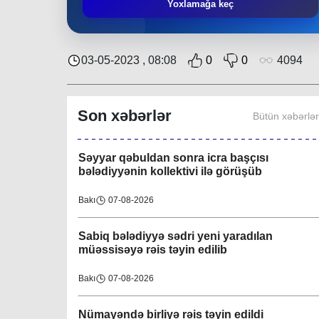
Əziz Zeynalov
: “Rayon ərazisində həyata
Yoxlamağa keç
keçirilən layihələrə Nəsimi bələdiyyəsi də öz
töhfəsini verir”
Bakı
30-07-2026
03-05-2023 , 08:08
0
0
4094
Layihə çərçivəsində QHT-nin növbəti
görüşü İsmayıllı bələdiyyəsində keçirilib
Son xəbərlər
Bütün xəbərlə
Region
08-08-2026
Səyyar qəbuldan sonra icra başçısı
bələdiyyənin kollektivi ilə görüşüb
Bakı
07-08-2026
Sabiq bələdiyyə sədri yeni yaradılan
müəssisəyə rəis təyin edilib
Bakı
07-08-2026
Nümayəndə birliyə rəis təyin edildi