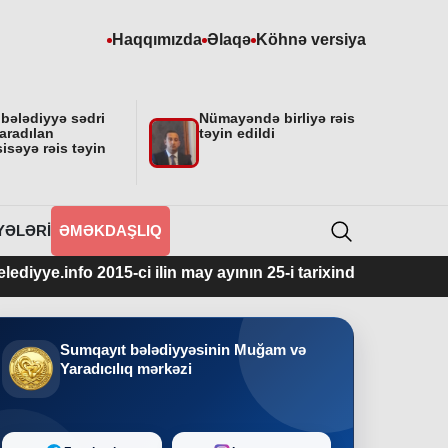
Haqqımızda
Əlaqə
Köhnə versiya
 bələdiyyə sədri
Nümayəndə birliyə rəis
aradılan
təyin edildi
isəyə rəis təyin
YƏLƏRI
ƏMƏKDAŞLIQ
 2015-ci ilin may ayının 25-i tarixindən fəaliyyətdədir.
Sumqayıt bələdiyyəsinin Muğam və
Yaradıcılıq mərkəzi