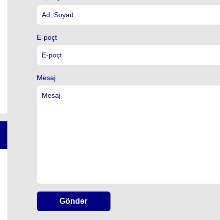
E-poçt
Mesaj
Göndər