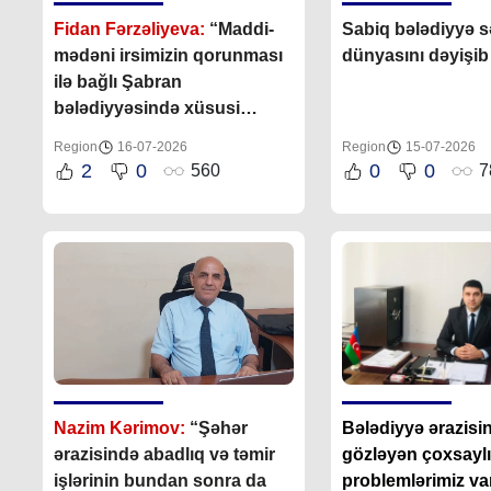
Fidan Fərzəliyeva:
“Maddi-
Sabiq bələdiyyə s
mədəni irsimizin qorunması
dünyasını dəyişib
ilə bağlı Şabran
bələdiyyəsində xüsusi
proqram hazırlanacaqdır”
Region
16-07-2026
Region
15-07-2026
2
0
0
0
560
7
Nazim Kərimov:
“Şəhər
Bələdiyyə ərazisin
ərazisində abadlıq və təmir
gözləyən çoxsaylı
işlərinin bundan sonra da
problemlərimiz va