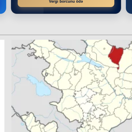
Vergi borcunu ödə
r