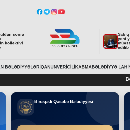
buldan sonra
Sabiq
ı
yeni y
n kollektivi
müəss
b
edilib
N BƏLƏDIYYƏLƏRI
QANUNVERICILIK
ABMA
BƏLƏDIYYƏ LAHI
Belediyye.info
Binəqədi Qəsəbə Bələdiyyəsi