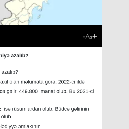
-
+
niyə azalıb?
ə azalıb?
axil olan məlumata görə, 2022-ci ildə
ə gəliri 449.800 manat olub. Bu 2021-ci
izi isə rüsumlardan olub. Büdcə gəlirinin
 olub.
ələdiyyə əmlakının