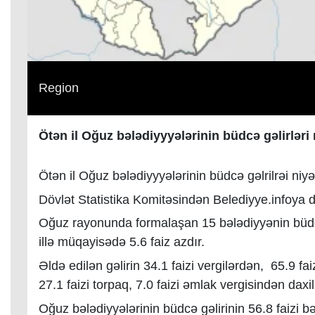
Region
Ötən il Oğuz bələdiyyyələrinin büdcə gəlirləri 
Ötən il Oğuz bələdiyyyələrinin büdcə gəlrilrəi niy
Dövlət Statistika Komitəsindən Belediyye.infoya d
Oğuz rayonunda formalaşan 15 bələdiyyənin büdc
illə müqayisədə 5.6 faiz azdır.
Əldə edilən gəlirin 34.1 faizi vergilərdən, 65.9 fa
27.1 faizi torpaq, 7.0 faizi əmlak vergisindən daxil
Oğuz bələdiyyələrinin büdcə gəlirinin 56.8 faizi b