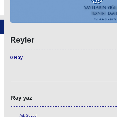
Rəylər
0
Rəy
Rəy yaz
Ad, Soyad