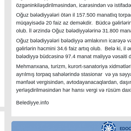
özgəninkiləşdirilməsindən, icarəsindən və istifad
Oğuz bələdiyyələri ötən il 157.500 manatlıq torpaq 
müqayisədə 20 faiz az deməkdir. Büdcə gəlirlərin
olub. İl ərzində Oğuz bələdiyyələrinə 31.800 mana
Oğuz bələdiyyələri bələdiyyə əmlakının icarəyə və
gəlirlərin həcmini 34.6 faiz artıq olub. Belə ki, i
bələdiyyə büdcəsinə 97.4 manat maliyyə vəsaiti d
Mehmanxana, turizm, kurort-sanatoriya xidmətləri
ayrılmış torpaq sahələrində stasionar və ya səyya
mənfəət vergisindən, avtodayanacaqlardan, daşı
yerləşdirilməsindən hər hansı vergi və rüsüm daxi
Belediyye.info