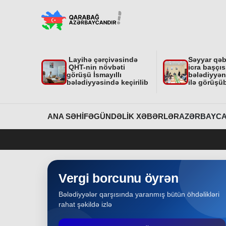
"Nar Bağı" ailəvi-uşaq parkında işlər davam
edir
Region
31-07-2026
Layihə çərçivəsində
Səyyar qə
Dövlət Xidmətinin açıqlaması niyə çoxsaylı
QHT-nin növbəti
icra başçıs
suallar yaratdı
görüşü İsmayıllı
bələdiyyəni
bələdiyyəsində keçirilib
ilə görüşü
Gündəlik Xəbərlər
31-07-2026
Məhkəmə prosesi ilə bağlı yerində baxış
ANA SƏHIFƏ
GÜNDƏLIK XƏBƏRLƏR
AZƏRBAYCA
keçirilib
Bakı
31-07-2026
İcra başçısına xatirə hədiyyəsi təqdim edilib
Vergi borcunu öyrən
Bələdiyyələr qarşısında yaranmış bütün öhdəlikləri
Region
30-07-2026
rahat şəkildə izlə