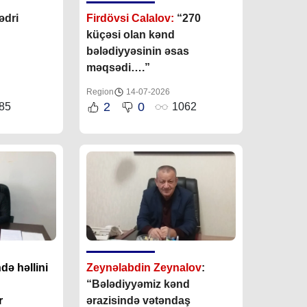
ədri
Firdövsi Calalov:
“270
küçəsi olan kənd
bələdiyyəsinin əsas
məqsədi….”
Region
14-07-2026
2
0
85
1062
də həllini
Zeynəlabdin Zeynalov
:
“Bələdiyyəmiz kənd
r
ərazisində vətəndaş