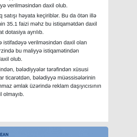
əyə verilməsindən daxil olub.
satışı həyata keçiriblər. Bu da ötən illə
in 35.1 faizi məhz bu istiqamətdən daxil
t dotasiya ayrılıb.
 istifadəyə verilməsindən daxil olan
l ərzində bu maliyyə istiqamətindən
axil olub.
ndən, bələdiyyələr tərəfindən xüsusi
r ticarətdən, bələdiyyə müəssisələrinin
nmaz əmlak üzərində reklam daşıyıcısının
l olmayıb.