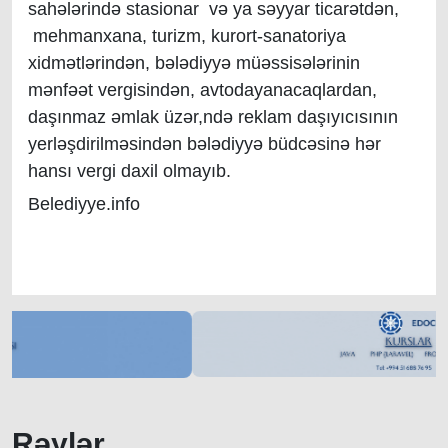
sahələrində stasionar və ya səyyar ticarətdən,
mehmanxana, turizm, kurort-sanatoriya
xidmətlərindən, bələdiyyə müəssisələrinin
mənfəət vergisindən, avtodayanacaqlardan,
daşınmaz əmlak üzər,ndə reklam daşıyıcısının
yerləşdirilməsindən bələdiyyə büdcəsinə hər
hansı vergi daxil olmayıb.
Belediyye.info
Rəylər