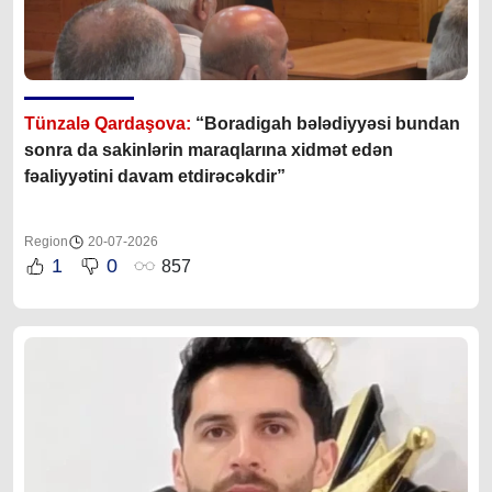
Tünzalə Qardaşova:
“Boradigah bələdiyyəsi bundan
sonra da sakinlərin maraqlarına xidmət edən
fəaliyyətini davam etdirəcəkdir”
Region
20-07-2026
1
0
857