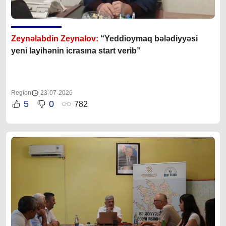
Zeynəlabdin Zeynalov:
“Yeddioymaq bələdiyyəsi
yeni layihənin icrasına start verib”
Region
23-07-2026
5
0
782