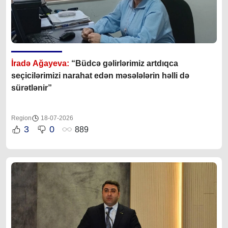
İradə Ağayeva:
“Büdcə gəlirlərimiz artdıqca
seçicilərimizi narahat edən məsələlərin həlli də
sürətlənir”
Region
18-07-2026
3
0
889