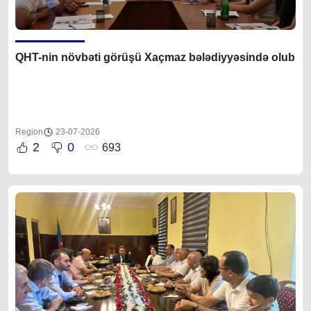
QHT-nin növbəti görüşü Xaçmaz bələdiyyəsində olub
Region
23-07-2026
2
0
693