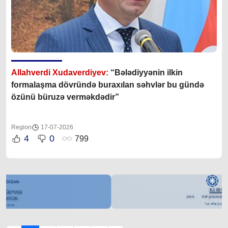
Allahverdi Xudaverdiyev:
“Bələdiyyənin ilkin
formalaşma dövründə buraxılan səhvlər bu gündə
özünü büruzə verməkdədir”
Region
17-07-2026
4
0
799