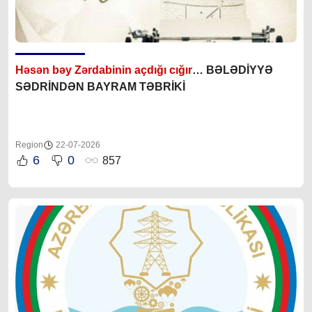
Həsən bəy Zərdabinin açdığı cığır
… BƏLƏDİYYƏ
SƏDRİNDƏN BAYRAM TƏBRİKİ
Region
22-07-2026
6
0
857