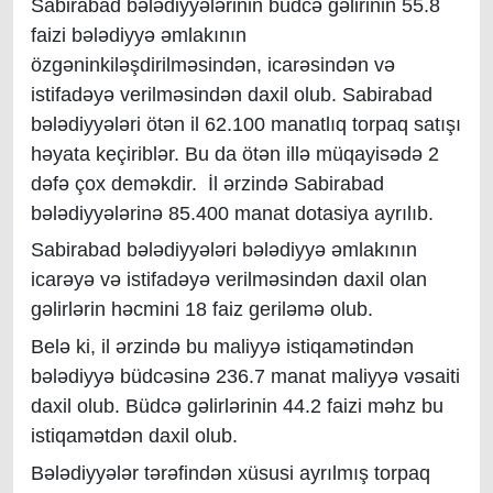
Sabirabad bələdiyyələrinin büdcə gəlirinin 55.8
faizi bələdiyyə əmlakının
özgəninkiləşdirilməsindən, icarəsindən və
istifadəyə verilməsindən daxil olub.
Sabirabad
bələdiyyələri ötən il 62.100 manatlıq torpaq satışı
həyata keçiriblər. Bu da ötən illə müqayisədə 2
dəfə çox deməkdir. İl ərzində Sabirabad
bələdiyyələrinə 85.400 manat dotasiya ayrılıb.
Sabirabad bələdiyyələri bələdiyyə əmlakının
icarəyə və istifadəyə verilməsindən daxil olan
gəlirlərin həcmini 18 faiz geriləmə olub.
Belə ki, il ərzində bu maliyyə istiqamətindən
bələdiyyə büdcəsinə 236.7 manat maliyyə vəsaiti
daxil olub. Büdcə gəlirlərinin 44.2 faizi məhz bu
istiqamətdən daxil olub.
Bələdiyyələr tərəfindən xüsusi ayrılmış torpaq