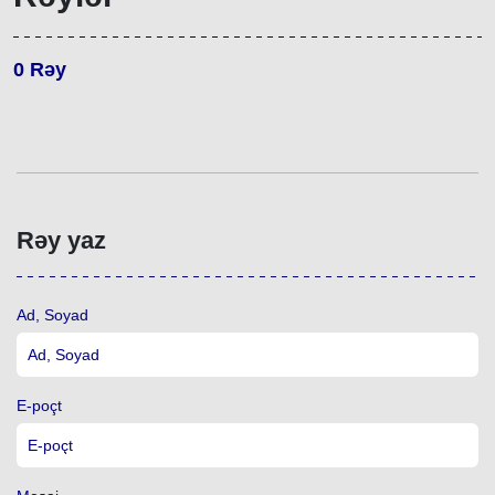
0
Rəy
Rəy yaz
Ad, Soyad
E-poçt