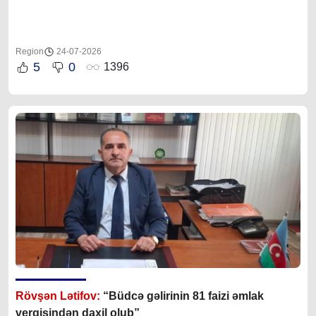
Region
24-07-2026
5
0
1396
Rövşən Lətifov:
“Büdcə gəlirinin 81 faizi əmlak
vergisindən daxil olub”