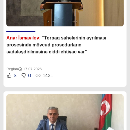
Anar İsmayılov:
“Torpaq sahələrinin ayrılması
prosesində mövcud prosedurların
sadələşdirilməsinə ciddi ehtiyac var”
Region
17-07-2026
3
0
1431