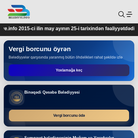
may ayının 25-i tarixindən fəaliyyətdədir.
Vergi borcunu öyrən
Bələdiyyələr qarşısında yaranmış bütün öhdəlikləri rahat şəkildə izlə
Yoxlamağa keç
Binəqədi Qəsəbə Bələdiyyəsi
Vergi borcunu ödə
Sumqayıt bələdiyyəsinin Muğam və Yaradıcılıq