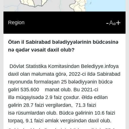
-
+
Region
Ötən il Sabirabad bələdiyyələrinin büdcəsinə
nə qədər vəsait daxil olub?
Dövlət Statistika Komitəsindən Belediyye.infoya
daxil olan məlumata görə, 2022-ci ildə Sabirabad
rayonunda formalaşan 25 bələdiyyənin büdcə
gəliri 535.600 manat olub. Bu 2021-ci
illə müqayisədə 2.9 faiz çoxdur. Əldə edilən
gəlirin 28.7 faizi vergilərdən, 71.3 faizi
isə rüsumlardan olub. Büdcə gəlirinin 10.6 faizi
torpaq, 9.1 faizi əmlak vergisindən daxil olub.