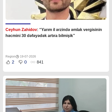
Ceyhun Zahidov
: “Yarım il ərzində əmlak vergisinin
həcmini 30 dəfəyədək artıra bilmişik”
Region
19-07-2026
2
0
841