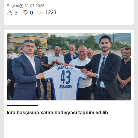
Region
31-07-2026
3
0
1223
İcra başçısına xatirə hədiyyəsi təqdim edilib