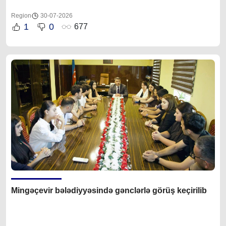
Region
30-07-2026
1
0
677
Mingəçevir bələdiyyəsində gənclərlə görüş keçirilib