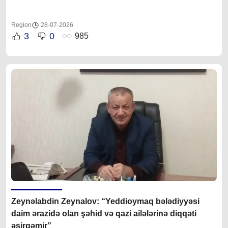
Region
28-07-2026
3
0
985
Zeynəlabdin Zeynalov: “Yeddioymaq bələdiyyəsi
daim ərazidə olan şəhid və qazi ailələrinə diqqəti
əsirgəmir”