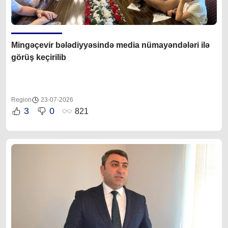
Mingəçevir bələdiyyəsində media nümayəndələri ilə
görüş keçirilib
Region
23-07-2026
3
0
821