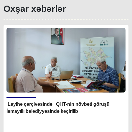
Oxşar xəbərlər
Layihə çərçivəsində QHT-nin növbəti görüşü
İsmayıllı bələdiyyəsində keçirilib