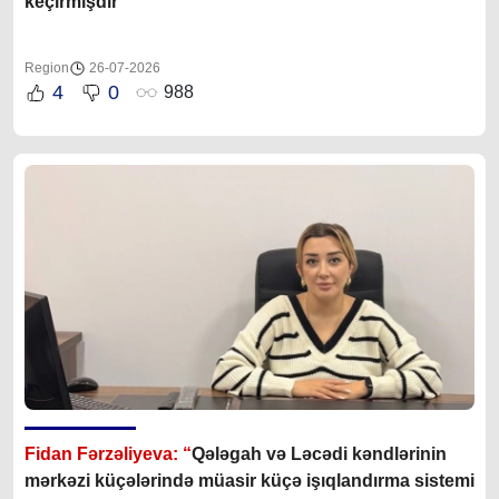
keçirmişdir”
Region
26-07-2026
4
0
988
Fidan Fərzəliyeva: “
Qələgah və Ləcədi kəndlərinin
mərkəzi küçələrində müasir küçə işıqlandırma sistemi