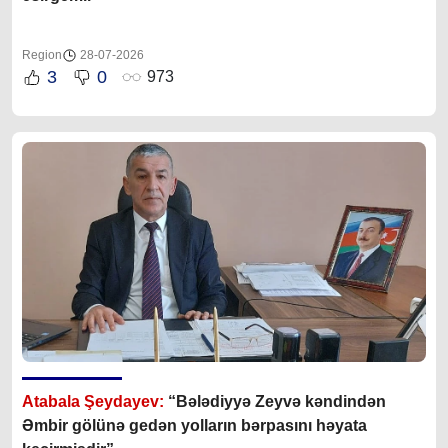
Region
28-07-2026
3
0
973
Atabala Şeydayev:
“Bələdiyyə Zeyvə kəndindən
Əmbir gölünə gedən yolların bərpasını həyata