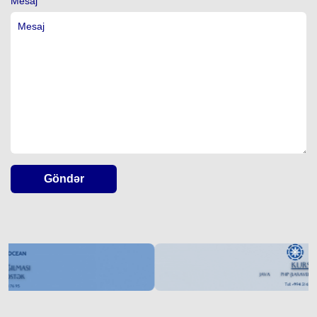
Mesaj
Göndər