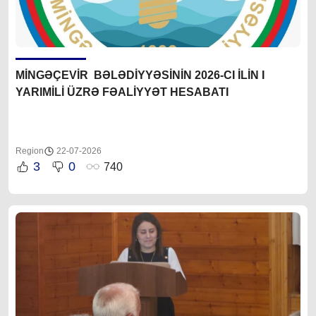
MİNGƏÇEVİR BƏLƏDİYYƏSİNİN 2026-CI İLİN I
YARIMİLİ ÜZRƏ FƏALİYYƏT HESABATI
Region
22-07-2026
3
0
740