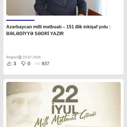
Azərbaycan milli mətbuatı – 151 illik inkişaf yolu :
BƏLƏDİYYƏ SƏDRİ YAZIR
Region
23-07-2026
3
0
937