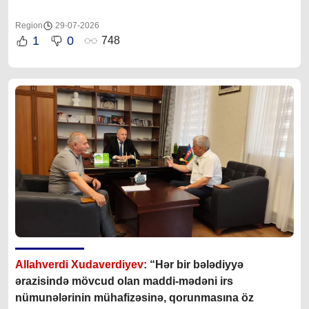
Region
29-07-2026
1
0
748
Allahverdi Xudaverdiyev
: “Hər bir bələdiyyə
ərazisində mövcud olan maddi-mədəni irs
nümunələrinin mühafizəsinə, qorunmasına öz