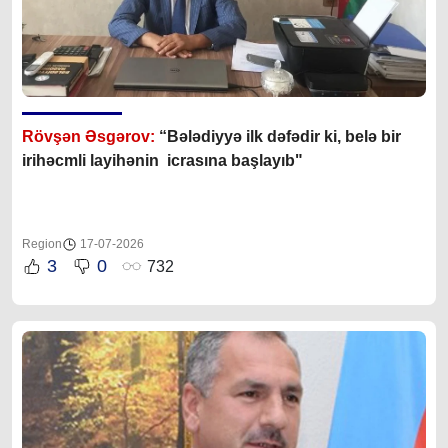
Rövşən Əsgərov:
“Bələdiyyə ilk dəfədir ki, belə bir
irihəcmli layihənin icrasına başlayıb"
Region
17-07-2026
3
0
732