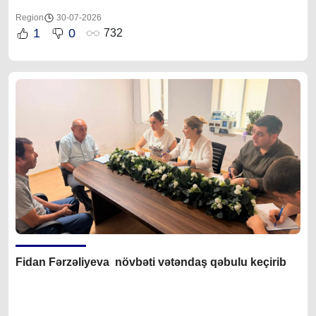
Region
30-07-2026
1
0
732
Fidan F
ərzəliyeva növbəti vətəndaş qəbulu keçirib