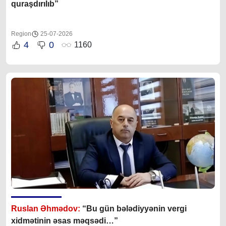
quraşdırılıb”
Region
25-07-2026
4
0
1160
Ruslan Əhmədov:
“Bu gün bələdiyyənin vergi
xidmətinin əsas məqsədi…”