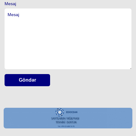
Mesaj
Göndər