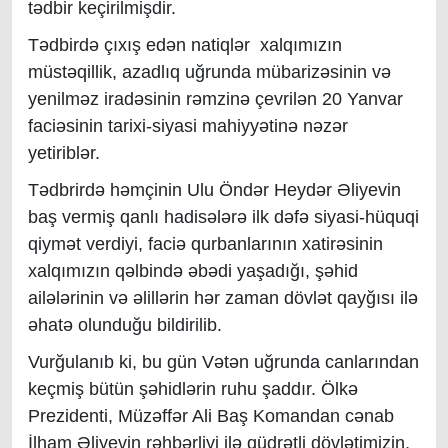
tədbir keçirilmişdir.
Tədbirdə çıxış edən natiqlər xalqımızın
müstəqillik, azadlıq uğrunda mübarizəsinin və
yenilməz iradəsinin rəmzinə çevrilən 20 Yanvar
faciəsinin tarixi-siyasi mahiyyətinə nəzər
yetiriblər.
Tədbrirdə həmçinin Ulu Öndər Heydər Əliyevin
baş vermiş qanlı hadisələrə ilk dəfə siyasi-hüquqi
qiymət verdiyi, faciə qurbanlarının xatirəsinin
xalqımızın qəlbində əbədi yaşadığı, şəhid
ailələrinin və əlillərin hər zaman dövlət qayğısı ilə
əhatə olunduğu bildirilib.
Vurğulanıb ki, bu gün Vətən uğrunda canlarından
keçmiş bütün şəhidlərin ruhu şaddır. Ölkə
Prezidenti, Müzəffər Ali Baş Komandan cənab
İlham Əliyevin rəhbərliyi ilə qüdrətli dövlətimizin,