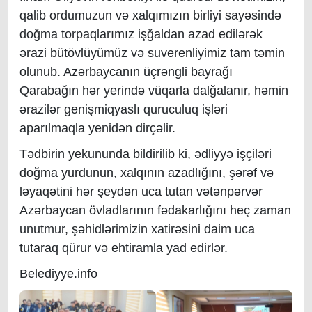
qalib ordumuzun və xalqımızın birliyi sayəsində
doğma torpaqlarımız işğaldan azad edilərək
ərazi bütövlüyümüz və suverenliyimiz tam təmin
olunub. Azərbaycanın üçrəngli bayrağı
Qarabağın hər yerində vüqarla dalğalanır, həmin
ərazilər genişmiqyaslı quruculuq işləri
aparılmaqla yenidən dirçəlir.
Tədbirin yekununda bildirilib ki, ədliyyə işçiləri
doğma yurdunun, xalqının azadlığını, şərəf və
ləyaqətini hər şeydən uca tutan vətənpərvər
Azərbaycan övladlarının fədakarlığını heç zaman
unutmur, şəhidlərimizin xatirəsini daim uca
tutaraq qürur və ehtiramla yad edirlər.
Belediyye.info