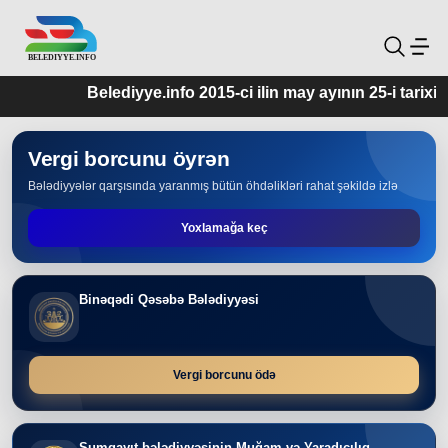
Belediyye.info 2015-ci ilin may ayının 25-i tarixindən 
Vergi borcunu öyrən
Bələdiyyələr qarşısında yaranmış bütün öhdəlikləri rahat şəkildə izlə
Yoxlamağa keç
Binəqədi Qəsəbə Bələdiyyəsi
Vergi borcunu ödə
Sumqayıt bələdiyyəsinin Muğam və Yaradıcılıq