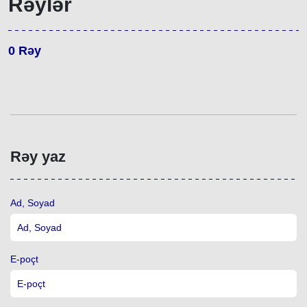
Rəylər
0
Rəy
Rəy yaz
Ad, Soyad
E-poçt