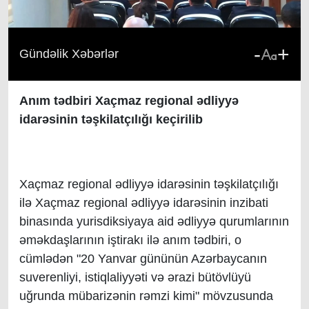
-
+
Gündəlik Xəbərlər
Anım tədbiri Xaçmaz regional ədliyyə
idarəsinin təşkilatçılığı keçirilib
Xaçmaz regional ədliyyə idarəsinin təşkilatçılığı
ilə Xaçmaz regional ədliyyə idarəsinin inzibati
binasında yurisdiksiyaya aid ədliyyə qurumlarının
əməkdaşlarının iştirakı ilə anım tədbiri, o
cümlədən "20 Yanvar gününün Azərbaycanın
suverenliyi, istiqlaliyyəti və ərazi bütövlüyü
uğrunda mübarizənin rəmzi kimi" mövzusunda