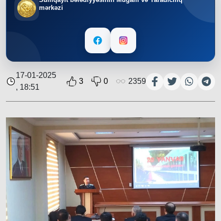
mərkəzi
17-01-2025
3
0
2359
, 18:51