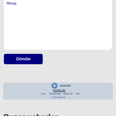
Göndər