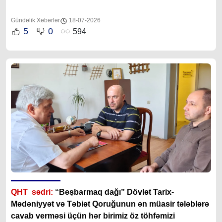
Gündəlik Xəbərlər
18-07-2026
5
0
594
QHT sədri:
“
Beşbarmaq dağı” Dövlət Tarix-
Mədəniyyət və Təbiət Qoruğunun ən müasir tələblərə
cavab verməsi üçün hər birimiz öz töhfəmizi