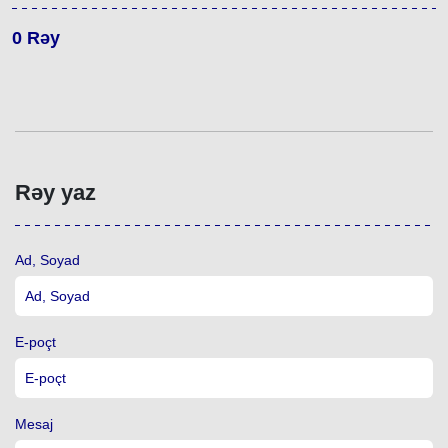
0
Rəy
Rəy yaz
Ad, Soyad
E-poçt
Mesaj