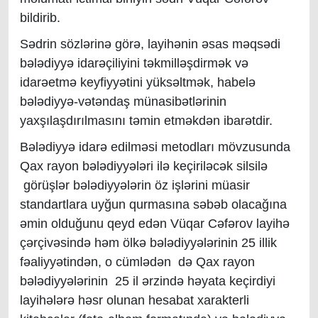
bildirib.
Sədrin sözlərinə görə, layihənin əsas məqsədi
bələdiyyə idarəçiliyini təkmilləşdirmək və
idarəetmə keyfiyyətini yüksəltmək, habelə
bələdiyyə-vətəndaş münasibətlərinin
yaxşılaşdırılmasını təmin etməkdən ibarətdir.
Bələdiyyə
idarə edilməsi metodları
mövzusunda
Qax rayon bələdiyyələri ilə keçiriləcək silsilə
görüşlər bələdiyyələrin öz işlərini müasir
standartlara uyğun qurmasına səbəb olacağına
əmin olduğunu qeyd edən Vüqar Cəfərov layihə
çərçivəsində həm ölkə bələdiyyələrinin 25 illik
fəaliyyətindən, o cümlədən də Qax rayon
bələdiyyələrinin 25 il ərzində həyata keçirdiyi
layihələrə həsr olunan hesabat xarakterli