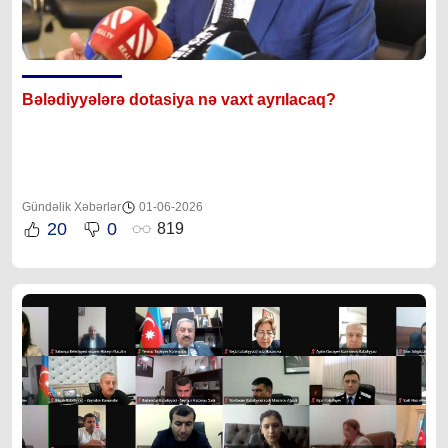
Bələdiyyələrə dotasiya nə vaxt ayrılacaq?
Gündəlik Xəbərlər
01-06-2026
20
0
819