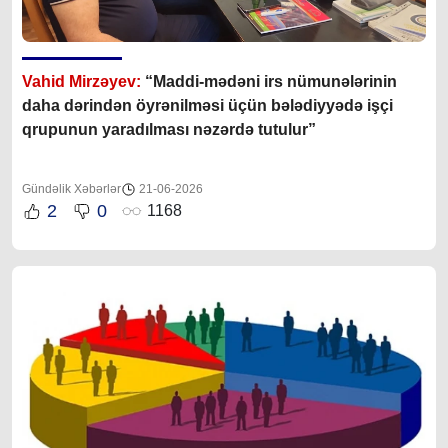
Vahid Mirzəyev:
“Maddi-mədəni irs nümunələrinin
daha dərindən öyrənilməsi üçün bələdiyyədə işçi
qrupunun yaradılması nəzərdə tutulur”
Gündəlik Xəbərlər
21-06-2026
2
0
1168