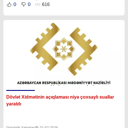
0
0
616
Dövlət Xidmətinin açıqlaması niyə çoxsaylı suallar
yaratdı
Gündəlik Xəbərlər
31-07-2026