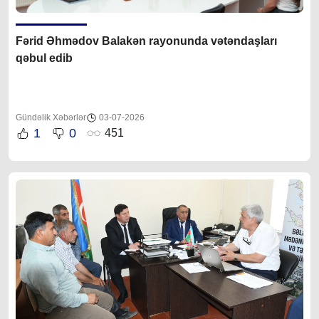
Fərid Əhmədov Balakən rayonunda vətəndaşları
qəbul edib
Gündəlik Xəbərlər
03-07-2026
1
0
451