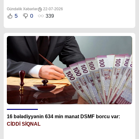
Gündəlik Xəbərlər
22-07-2026
5
0
339
16 bələdiyyənin 634 min manat DSMF borcu var:
CİDDİ SİQNAL