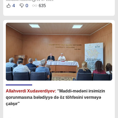
4
0
635
Allahverdi Xudaverdiyev:
“Maddi-mədəni irsimizin
qorunmasına bələdiyyə də öz töhfəsini verməyə
çalışır”