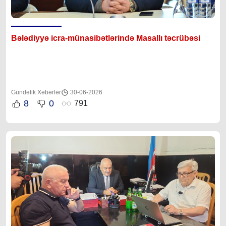
Bələdiyyə icra-münasibətlərində Masallı təcrübəsi
Gündəlik Xəbərlər
30-06-2026
8
0
791