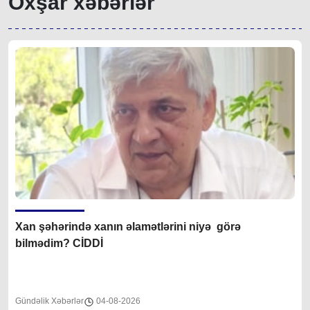
Oxşar xəbərlər
Xan şəhərində xanın əlamətlərini niyə görə
bilmədim? CİDDİ
Gündəlik Xəbərlər
04-08-2026