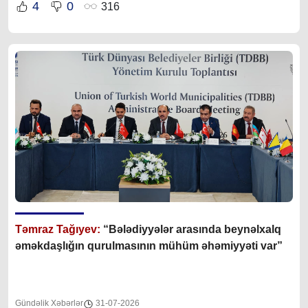
4
0
316
Təmraz Tağıyev:
“Bələdiyyələr arasında beynəlxalq
əməkdaşlığın qurulmasının mühüm əhəmiyyəti var”
Gündəlik Xəbərlər
31-07-2026