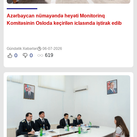
Azərbaycan nümayəndə heyəti Monitorinq
Komitəsinin Osloda keçirilən iclasında iştirak edib
Gündəlik Xəbərlər
06-07-2026
0
0
619