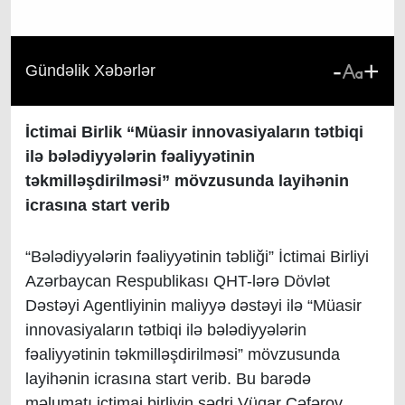
-
+
Gündəlik Xəbərlər
İctimai Birlik “Müasir innovasiyaların tətbiqi
ilə bələdiyyələrin fəaliyyətinin
təkmilləşdirilməsi” mövzusunda layihənin
icrasına start verib
“Bələdiyyələrin fəaliyyətinin təbliği” İctimai Birliyi
Azərbaycan Respublikası QHT-lərə Dövlət
Dəstəyi Agentliyinin maliyyə dəstəyi ilə “Müasir
innovasiyaların tətbiqi ilə bələdiyyələrin
fəaliyyətinin təkmilləşdirilməsi” mövzusunda
layihənin icrasına start verib. Bu barədə
məlumatı ictimai birliyin sədri Vüqar Cəfərov