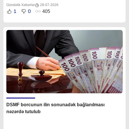
Gündəlik Xəbərlər
28-07-2026
1
0
405
DSMF borcunun ilin sonunadək bağlanılması
nəzərdə tutulub