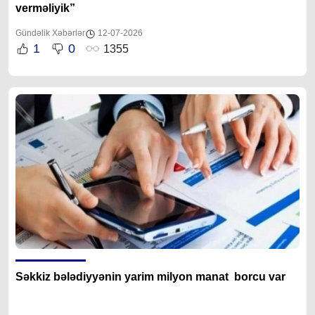
verməliyik”
Gündəlik Xəbərlər
12-07-2026
1
0
1355
Səkkiz bələdiyyənin yarim milyon manat borcu var