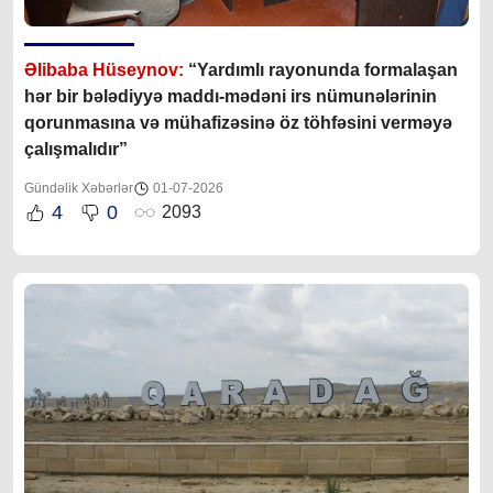
Əlibaba Hüseynov:
“Yardımlı rayonunda formalaşan
hər bir bələdiyyə maddı-mədəni irs nümunələrinin
qorunmasına və mühafizəsinə öz töhfəsini verməyə
çalışmalıdır”
Gündəlik Xəbərlər
01-07-2026
4
0
2093