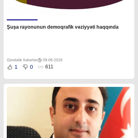
Şuşa rayonunun demoqrafik vəziyyəti haqqında
Gündəlik Xəbərlər
09-06-2026
1
0
611