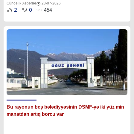
Gündəlik Xəbərlər
28-07-2026
2
0
454
Bu rayonun beş bələdiyyəsinin DSMF-yə iki yüz min
manatdan artıq borcu var