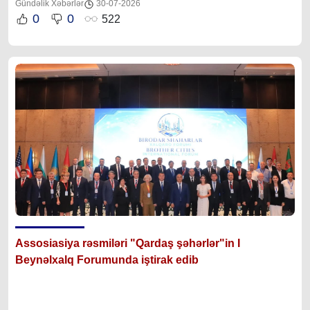
Gündəlik Xəbərlər
30-07-2026
0
0
522
Assosiasiya rəsmiləri "Qardaş şəhərlər"in I
Beynəlxalq Forumunda iştirak edib