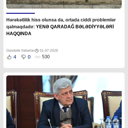
Hərəkətlilik hiss olunsa da, ortada ciddi problemlər
qalmaqdadır:
YENƏ QARADAĞ BƏLƏDİYYƏLƏRİ
HAQQINDA
Gündəlik Xəbərlər
01-07-2026
4
0
530