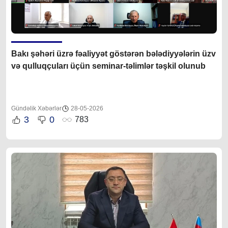
Bakı şəhəri üzrə fəaliyyət göstərən bələdiyyələrin üzv
və qulluqçuları üçün seminar-təlimlər təşkil olunub
Gündəlik Xəbərlər
28-05-2026
3
0
783