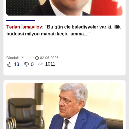
Tərlan İsmayılov
: “B
u gün elə bələdiyyələr var ki, illik
büdcəsi milyon manatı keçir, amma...."
Gündəlik Xəbərlər
02-06-2026
43
0
1011