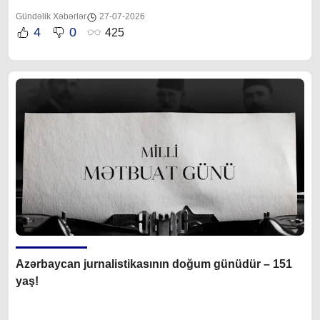
Gündəlik Xəbərlər
27-07-2026
4
0
425
Azərbaycan jurnalistikasının doğum günüdür – 151
yaş!