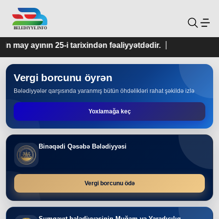
i tarixindən fəaliyyətdədir.
Vergi borcunu öyrən
Bələdiyyələr qarşısında yaranmış bütün öhdəlikləri rahat şəkildə izlə
Yoxlamağa keç
Binəqədi Qəsəbə Bələdiyyəsi
Vergi borcunu ödə
Sumqayıt bələdiyyəsinin Muğam və Yaradıcılıq