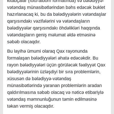
kitabçalar (foto-albom formatında) və bələdiyyə-
vətəndaş münasibətlərindən bəhs edəcək buklet
hazırlanacaq ki, bu da bələdiyyələrin vətəndaşlar
qarşısındakı vəzifələrini və vətəndaşların
bələdiyyələr qarşısındakı öhdəlikləri haqqında
vətəndaşların geniş məlumat əldə etməsinə
səbəb olacaqdır.
Bu layihə ümumi olaraq Qax rayonunda
formalaşan bələdiyyələri əhatə edəcəkdir. Bu
rayon bələdiyyələri
üçün görüləcək fəaliyyət Qax
bələdiyyələrinin üzləşdiyi bir sıra problemlərin,
xüsusən də bələdiyyə-vətəndaş
münasibətlərində yaranan problemlərin aradan
qaldırılmasına səbəb olacaq və nəticə etibariylə
vətəndaş məmnunluğunun təmin edilməsinə
təkan vermiş olacaqdır.