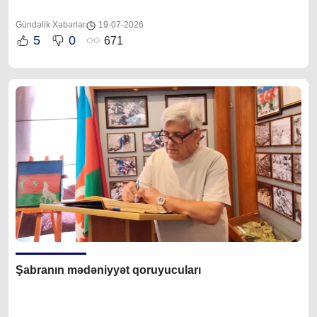
Gündəlik Xəbərlər
19-07-2026
5
0
671
Şabranın mədəniyyət qoruyucuları