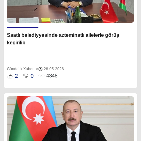
Saatlı bələdiyyəsində aztəminatlı ailələrlə görüş
keçirilib
Gündəlik Xəbərlər
28-05-2026
2
0
4348