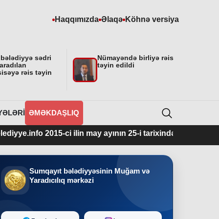
Haqqımızda
Əlaqə
Köhnə versiya
 bələdiyyə sədri
Nümayəndə birliyə rəis
aradılan
təyin edildi
isəyə rəis təyin
YƏLƏRI
ƏMƏKDAŞLIQ
2015-ci ilin may ayının 25-i tarixindən fəaliyyətdədir.
Sumqayıt bələdiyyəsinin Muğam və
Yaradıcılıq mərkəzi