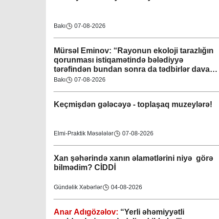
Bakı
07-08-2026
Mürsəl Eminov: “Rayonun ekoloji tarazlığın
qorunması istiqamətində bələdiyyə
tərəfindən bundan sonra da tədbirlər davam
etdiriləcəkdir”
Bakı
07-08-2026
Keçmişdən gələcəyə - toplaşaq muzeylərə!
Elmi-Praktik Məsələlər
07-08-2026
Xan şəhərində xanın əlamətlərini niyə görə
bilmədim? CİDDİ
Gündəlik Xəbərlər
04-08-2026
Anar Adıgözəlov:
“
Yerli əhəmiyyətli