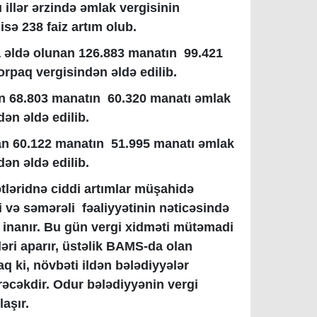
u illər ərzində əmlak vergisinin
sə 238 faiz artım olub.
nda əldə olunan 126.883 manatın 99.421
rpaq vergisindən əldə edilib.
olan 68.803 manatın 60.320 manatı əmlak
ən əldə edilib.
olan 60.122 manatın 51.995 manatı əmlak
ən əldə edilib.
ləridnə ciddi artımlar müşahidə
 və səmərəli fəaliyyətinin nəticəsində
 inanır. Bu gün vergi xidməti mütəmadi
şləri aparır, üstəlik BAMS-da olan
q ki, növbəti ildən bələdiyyələr
rəcəkdir. Odur bələdiyyənin vergi
rlaşır.