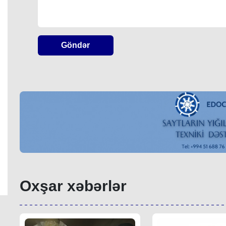
Göndər
Oxşar xəbərlər