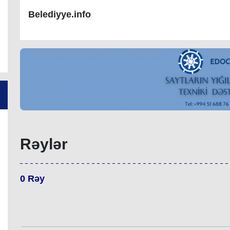
Belediyye.info
Rəylər
0
Rəy