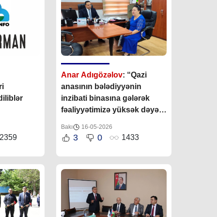
Anar Adıgözəlov
: “Qazi
i
anasının bələdiyyənin
iliblər
inzibati binasına gələrək
fəaliyyətimizə yüksək dəyər
verməsi bizə əlavə stimul
Bakı
16-05-2026
verib”
3
0
2359
1433