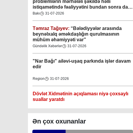
problemlərin mərhələli şəkildə həlli
istiqamətində fəaliyyətini bundan sonra da
davam etdirəcəkdir
”
Bakı
31-07-2026
Təmraz Tağıyev:
“Bələdiyyələr arasında
Gəncə şəhəri Nizami bələdiyyəsi
beynəlxalq əməkdaşlığın qurulmasının
mühüm əhəmiyyəti var”
08-04-2023
Gündəlik Xəbərlər
31-07-2026
M.Ə.Rəsuzladə bələdiyyəsi
"Nar Bağı" ailəvi-uşaq parkında işlər davam
07-04-2023
edir
Xətai bələdiyyəsi
Region
31-07-2026
07-04-2023
Dövlət Xidmətinin açıqlaması niyə çoxsaylı
Mingəçevir bələdiyyəsi
suallar yaratdı
06-04-2023
Gündəlik Xəbərlər
31-07-2026
Ən çox oxunanlar
Nəsimi bələdiyyəsi
Məhkəmə prosesi ilə bağlı yerində baxış
06-04-2023
keçirilib