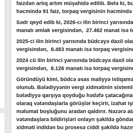
faizdən artıq artım müşahidə edilib. Belə ki, b
həcmində 91 faiz, torpaq vergisinin həcmində i
Sədr qeyd edib ki, 2026-cı ilin birinci yarısı
manatı əmlak vergisindən, 27.462 manat isə to
2025-ci ilin birinci yarısında büdcəyə daxil 
vergisindən, 8.483 manatı isə torpaq vergisind
2024 cü ilin birinci yarısında büdcəyə daxil 
vergisindən, 8.126 manatı isə torpaq vergisind
Göründüyü kimi, büdcə əsas maliyyə istiqamət
olunub. Bələdiyyənin vergi xidmətinin sistemli
bələdiyyə qarşıya qoyduğu hədəfə çatacağına
olaraq vətəndaşlarla görüşlər keçirir, izahat i
məlumat boşluğunu aradan qaldırır. Nəzərə ala
vətəndaşlara bildirişləri onlayn şəkildə göndə
xidməti indidən bu prosesə ciddi şəkildə hazı