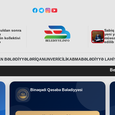
buldan sonra
Sabiq
ı
yeni y
n kollektivi
müəss
b
edilib
N BƏLƏDIYYƏLƏRI
QANUNVERICILIK
ABMA
BƏLƏDIYYƏ LAHI
Belediyye.info 
Binəqədi Qəsəbə Bələdiyyəsi