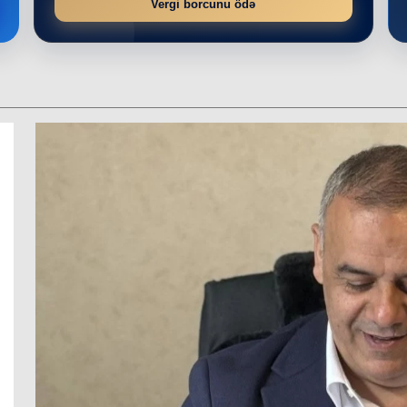
Vergi borcunu ödə
r