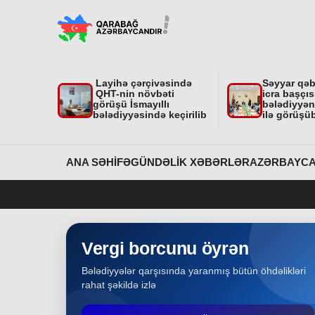
"Nar Bağı" ailəvi-uşaq parkında işlər davam
edir
Region
31-07-2026
Layihə çərçivəsində
Səyyar qə
Dövlət Xidmətinin açıqlaması niyə çoxsaylı
QHT-nin növbəti
icra başçıs
suallar yaratdı
görüşü İsmayıllı
bələdiyyəni
bələdiyyəsində keçirilib
ilə görüşü
Gündəlik Xəbərlər
31-07-2026
Məhkəmə prosesi ilə bağlı yerində baxış
ANA SƏHIFƏ
GÜNDƏLIK XƏBƏRLƏR
AZƏRBAYCA
keçirilib
Bakı
31-07-2026
İcra başçısına xatirə hədiyyəsi təqdim edilib
Vergi borcunu öyrən
Bələdiyyələr qarşısında yaranmış bütün öhdəlikləri
Region
30-07-2026
rahat şəkildə izlə