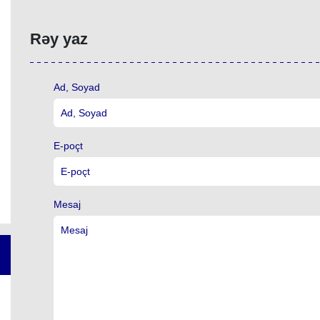
Rəy yaz
Ad, Soyad
E-poçt
Mesaj