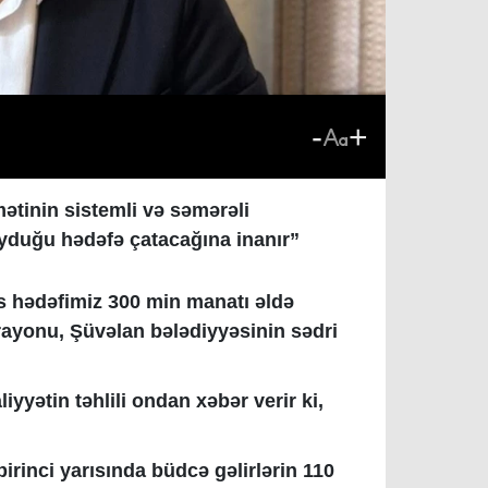
-
+
ətinin sistemli və səmərəli
oyduğu hədəfə çatacağına inanır”
as hədəfimiz 300 min manatı əldə
 rayonu, Şüvəlan bələdiyyəsinin sədri
liyyətin təhlili ondan xəbər verir ki,
 birinci yarısında büdcə gəlirlərin 110