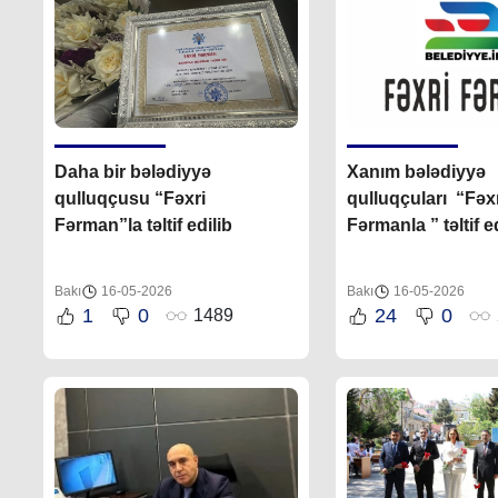
Daha bir bələdiyyə
Xanım bələdiyyə
qulluqçusu “Fəxri
qulluqçuları “Fəxr
Fərman”la təltif edilib
Fərmanla ” təltif ed
Bakı
16-05-2026
Bakı
16-05-2026
1
0
24
0
1489