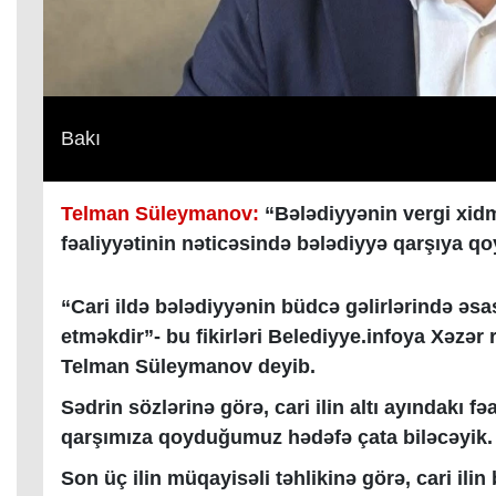
Bakı
Telman Süleymanov:
“Bələdiyyənin vergi xidm
fəaliyyətinin nəticəsində bələdiyyə qarşıya q
“Cari ildə bələdiyyənin büdcə gəlirlərində əs
etməkdir”- bu fikirləri Belediyye.infoya Xəzər
Telman Süleymanov deyib.
Sədrin sözlərinə görə, cari ilin altı ayındakı fəa
qarşımıza qoyduğumuz hədəfə çata biləcəyik.
Son üç ilin müqayisəli təhlikinə görə, cari ilin