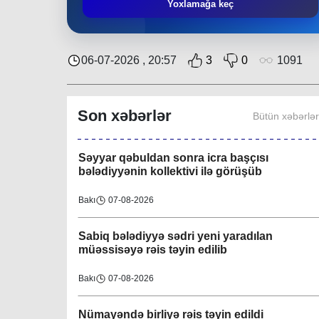
Əziz Zeynalov
: “Rayon ərazisində həyata
Yoxlamağa keç
keçirilən layihələrə Nəsimi bələdiyyəsi də öz
töhfəsini verir”
Bakı
30-07-2026
06-07-2026 , 20:57
3
0
1091
Layihə çərçivəsində QHT-nin növbəti
görüşü İsmayıllı bələdiyyəsində keçirilib
Son xəbərlər
Bütün xəbərlə
Region
08-08-2026
Səyyar qəbuldan sonra icra başçısı
bələdiyyənin kollektivi ilə görüşüb
Bakı
07-08-2026
Sabiq bələdiyyə sədri yeni yaradılan
müəssisəyə rəis təyin edilib
Bakı
07-08-2026
Nümayəndə birliyə rəis təyin edildi