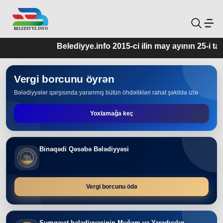
Belediyye.info 2015-ci ilin may ayının 25-i tari
Vergi borcunu öyrən
Bələdiyyələr qarşısında yaranmış bütün öhdəlikləri rahat şəkildə izlə
Yoxlamağa keç
Binəqədi Qəsəbə Bələdiyyəsi
Vergi borcunu ödə
Sumqayıt bələdiyyəsinin Muğam və Yaradıcılıq