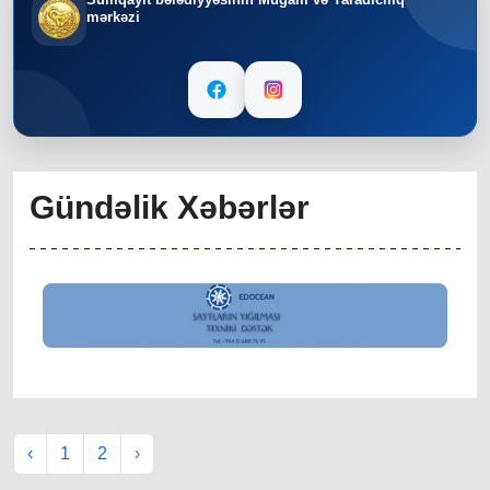
mərkəzi
Gündəlik Xəbərlər
‹
1
2
›