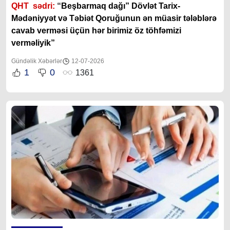
QHT sədri:
“
Beşbarmaq dağı” Dövlət Tarix-
Mədəniyyət və Təbiət Qoruğunun ən müasir tələblərə
cavab verməsi üçün hər birimiz öz töhfəmizi
verməliyik”
Gündəlik Xəbərlər
12-07-2026
1
0
1361