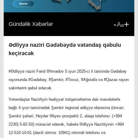
-
+
Gündəlik Xəbərlər
Ədliyyə naziri Gədəbəydə vətəndaş qəbulu
keçirəcək
#Ədliyyə naziri Fərid Əhmədov 5 iyun 2025-ci il tarixində Gədəbəy
rayonunda #Gədəbəy, #Şəmkir, #Tovuz, #Ağstafa və #Qazax rayon
sakinlərini qəbul edəcək.
Vətəndaşlar Nazirliyin fəaliyyət istiqamətlərinə dair məsələlərlə
bağlı 4 iyun tarixinədək Şəmkir regional ədliyyə idarəsinə (ünvan:
Şəmkir şəhəri, Heydər Əliyev prospekti 2, əlaqə telefonu: (+994
2230) 5-82-50) müraciət edərək, habelə Ədliyyə Nazirliyinin +994
12-510-10-01 (daxili nömrə: 10941) nömrəli telefonu və