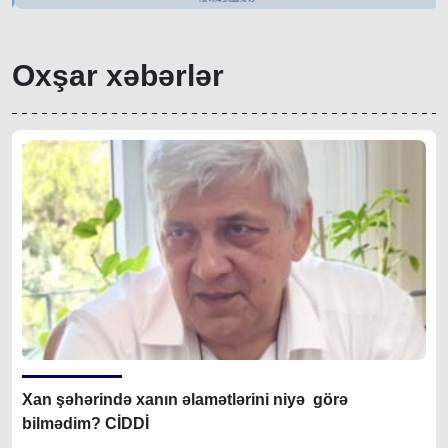
Oxşar xəbərlər
Xan şəhərində xanın əlamətlərini niyə görə
bilmədim? CİDDİ