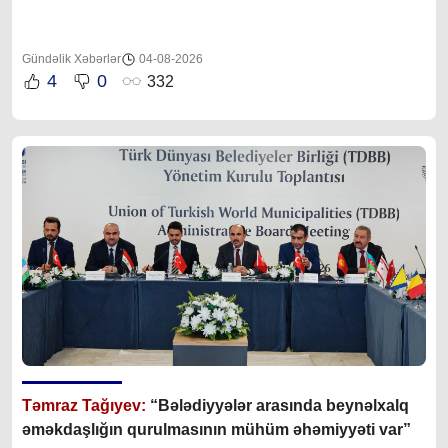
Gündəlik Xəbərlər
04-08-2026
4
0
332
Təmraz Tağıyev:
“Bələdiyyələr arasında beynəlxalq
əməkdaşlığın qurulmasının mühüm əhəmiyyəti var”