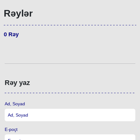
Rəylər
0
Rəy
Rəy yaz
Ad, Soyad
E-poçt