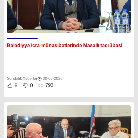
Bələdiyyə icra-münasibətlərində Masallı təcrübəsi
Gündəlik Xəbərlər
30-06-2026
8
0
793