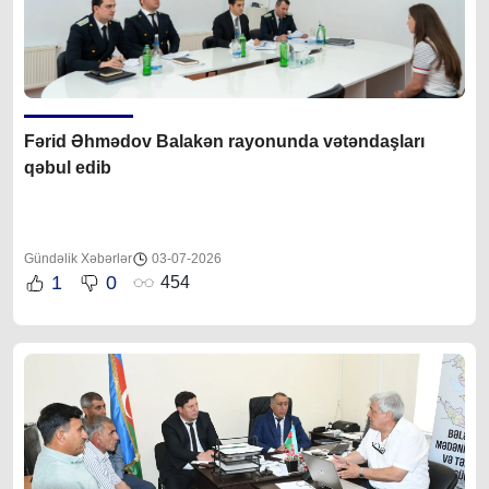
Fərid Əhmədov Balakən rayonunda vətəndaşları
qəbul edib
Gündəlik Xəbərlər
03-07-2026
1
0
454