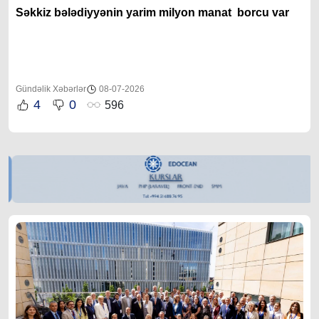
Səkkiz bələdiyyənin yarim milyon manat borcu var
Gündəlik Xəbərlər
08-07-2026
4
0
596