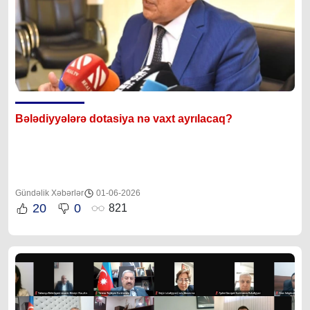
Bələdiyyələrə dotasiya nə vaxt ayrılacaq?
Gündəlik Xəbərlər
01-06-2026
20
0
821