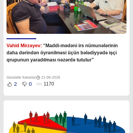
Vahid Mirzəyev:
“Maddi-mədəni irs nümunələrinin
daha dərindən öyrənilməsi üçün bələdiyyədə işçi
qrupunun yaradılması nəzərdə tutulur”
Gündəlik Xəbərlər
21-06-2026
2
0
1170