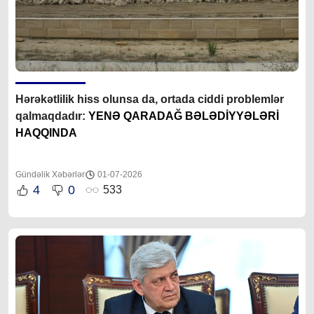
Hərəkətlilik hiss olunsa da, ortada ciddi problemlər
qalmaqdadır:
YENƏ QARADAĞ BƏLƏDİYYƏLƏRİ
HAQQINDA
Gündəlik Xəbərlər
01-07-2026
4
0
533