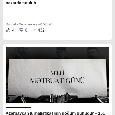
nəzərdə tutulub
Gündəlik Xəbərlər
27-07-2026
4
0
432
Azərbaycan jurnalistikasının doğum günüdür – 151