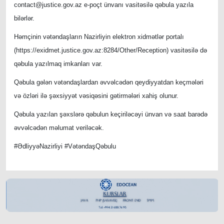
contact@justice.gov.az e-poçt ünvanı vasitəsilə qəbula yazıla
bilərlər.
Həmçinin vətəndaşların Nazirliyin elektron xidmətlər portalı
(https://exidmet.justice.gov.az:8284/Other/Reception) vasitəsilə də
qəbula yazılmaq imkanları var.
Qəbula gələn vətəndaşlardan əvvəlcədən qeydiyyatdan keçmələri
və özləri ilə şəxsiyyət vəsiqəsini gətirmələri xahiş olunur.
Qəbula yazılan şəxslərə qəbulun keçiriləcəyi ünvan və saat barədə
əvvəlcədən məlumat veriləcək.
#ƏdliyyəNazirliyi #VətəndaşQəbulu