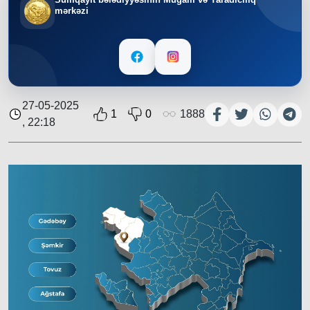
mərkəzi
27-05-2025
1
0
1888
, 22:18