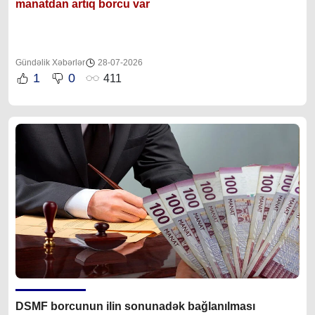
manatdan artıq borcu var
Gündəlik Xəbərlər
28-07-2026
1
0
411
DSMF borcunun ilin sonunadək bağlanılması