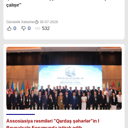
çalışır”
Gündəlik Xəbərlər
30-07-2026
0
0
532
Assosiasiya rəsmiləri "Qardaş şəhərlər"in I
Beynəlxalq Forumunda iştirak edib