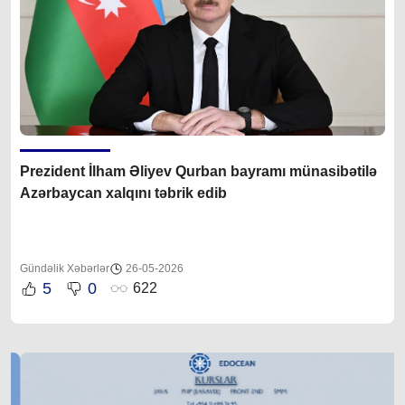
Prezident İlham Əliyev Qurban bayramı münasibətilə
Azərbaycan xalqını təbrik edib
Gündəlik Xəbərlər
26-05-2026
5
0
622