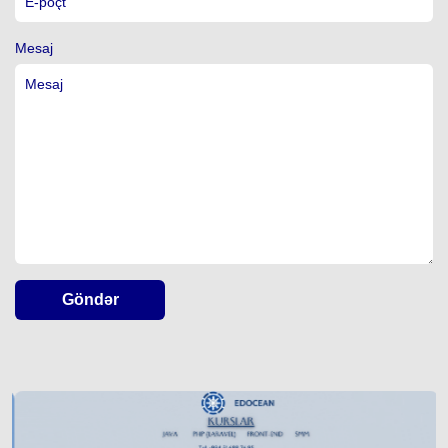
Mesaj
Göndər