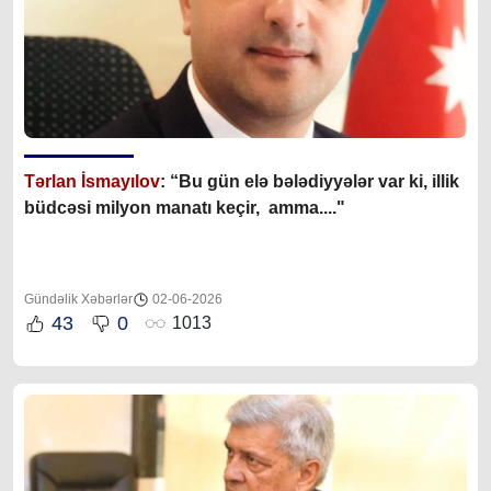
Tərlan İsmayılov
: “B
u gün elə bələdiyyələr var ki, illik
büdcəsi milyon manatı keçir, amma...."
Gündəlik Xəbərlər
02-06-2026
43
0
1013