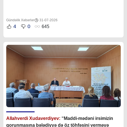
Gündəlik Xəbərlər
31-07-2026
4
0
645
Allahverdi Xudaverdiyev:
“Maddi-mədəni irsimizin
qorunmasına bələdiyyə də öz töhfəsini verməyə