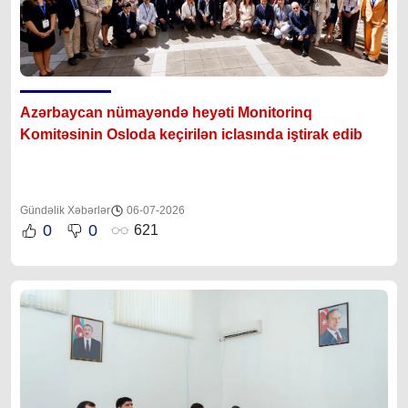
Azərbaycan nümayəndə heyəti Monitorinq
Komitəsinin Osloda keçirilən iclasında iştirak edib
Gündəlik Xəbərlər
06-07-2026
0
0
621