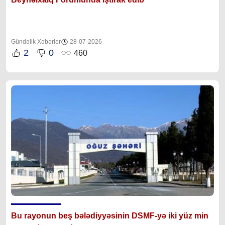
Gündəlik Xəbərlər
28-07-2026
2
0
460
Bu rayonun beş bələdiyyəsinin DSMF-yə iki yüz min