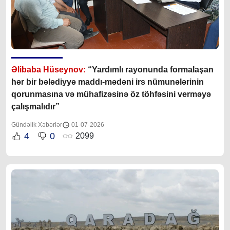
Əlibaba Hüseynov:
“Yardımlı rayonunda formalaşan
hər bir bələdiyyə maddı-mədəni irs nümunələrinin
qorunmasına və mühafizəsinə öz töhfəsini verməyə
çalışmalıdır”
Gündəlik Xəbərlər
01-07-2026
4
0
2099