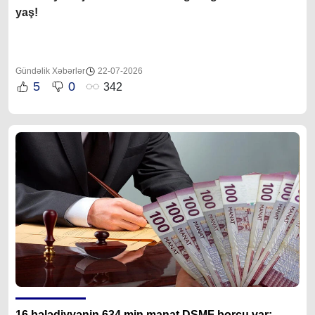
yaş!
Gündəlik Xəbərlər
22-07-2026
5
0
342
16 bələdiyyənin 634 min manat DSMF borcu var: