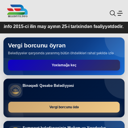
y ayının 25-i tarixindən fəaliyyətdədir.
Vergi borcunu öyrən
Bələdiyyələr qarşısında yaranmış bütün öhdəlikləri rahat şəkildə izlə
Yoxlamağa keç
Binəqədi Qəsəbə Bələdiyyəsi
Vergi borcunu ödə
Sumqayıt bələdiyyəsinin Muğam və Yaradıcılıq