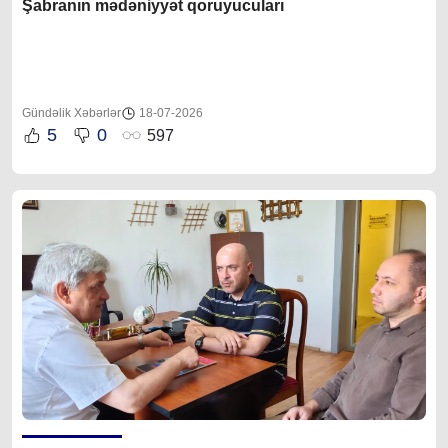
Şabranın mədəniyyət qoruyucuları
Gündəlik Xəbərlər
18-07-2026
5
0
597