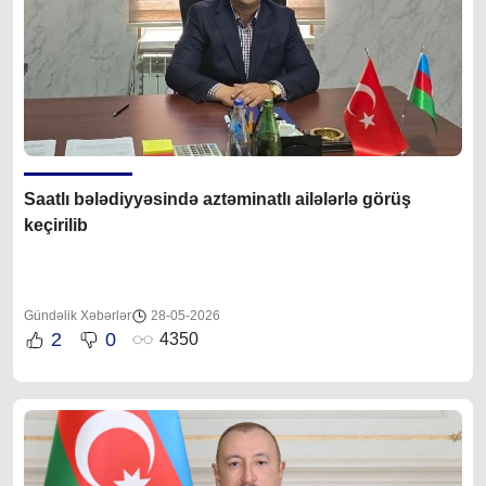
Saatlı bələdiyyəsində aztəminatlı ailələrlə görüş
keçirilib
Gündəlik Xəbərlər
28-05-2026
2
0
4350