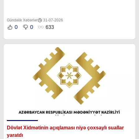
Gündəlik Xəbərlər
31-07-2026
0
0
633
Dövlət Xidmətinin açıqlaması niyə çoxsaylı suallar
yaratdı