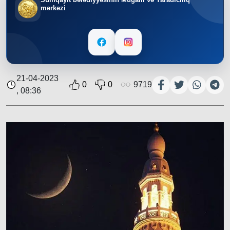
mərkəzi
21-04-2023
0
0
9719
, 08:36