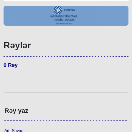
Rəylər
0
Rəy
Rəy yaz
Ad, Soyad