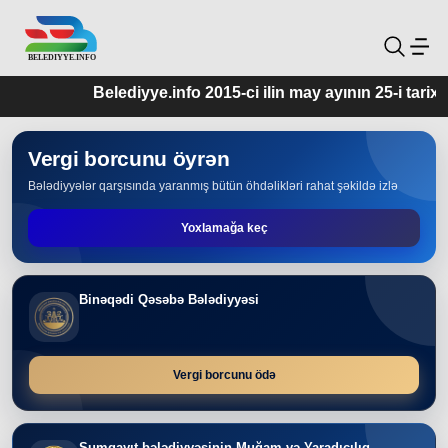
Belediyye.info 2015-ci ilin may ayının 25-i tarixin
Vergi borcunu öyrən
Bələdiyyələr qarşısında yaranmış bütün öhdəlikləri rahat şəkildə izlə
Yoxlamağa keç
Binəqədi Qəsəbə Bələdiyyəsi
Vergi borcunu ödə
Sumqayıt bələdiyyəsinin Muğam və Yaradıcılıq