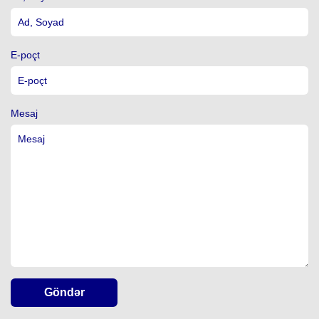
E-poçt
Mesaj
Göndər