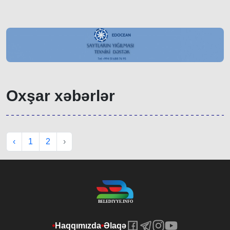
Oxşar xəbərlər
‹
1
2
›
Haqqımızda
Əlaqə