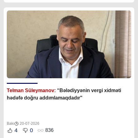
Telman Süleymanov:
“Bələdiyyənin vergi xidməti
hədəfə doğru addımlamaqdadır"
Bakı
20-07-2026
4
0
836