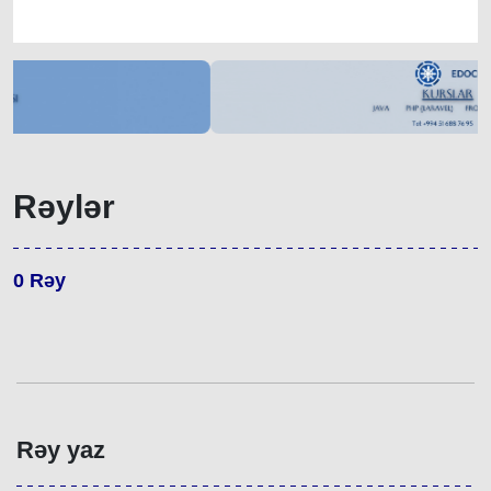
Rəylər
0
Rəy
Rəy yaz