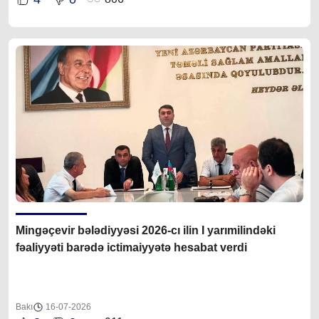
Mingəçevir bələdiyyəsi 2026-cı ilin I yarımilindəki
fəaliyyəti barədə ictimaiyyətə hesabat verdi
Bakı
16-07-2026