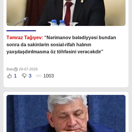
Təmraz Tağıyev:
“Nərimanov bələdiyyəsi bundan
sonra da sakinlərin sosial-rifah halının
yaxşılaşdırılmasına öz töhfəsini verəcəkdir”
Bakı
29-07-2026
1
3
1003