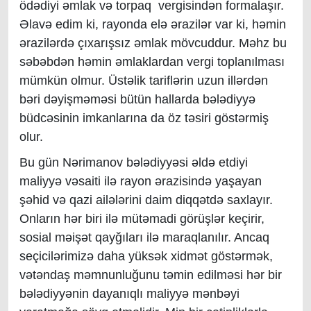
ödədiyi əmlak və torpaq vergisindən formalaşır.
Əlavə edim ki, rayonda elə ərazilər var ki, həmin
ərazilərdə çıxarışsız əmlak mövcuddur. Məhz bu
səbəbdən həmin əmlaklardan vergi toplanılması
mümkün olmur. Üstəlik tariflərin uzun illərdən
bəri dəyişməməsi bütün hallarda bələdiyyə
büdcəsinin imkanlarına da öz təsiri göstərmiş
olur.
Bu gün Nərimanov bələdiyyəsi əldə etdiyi
maliyyə vəsaiti ilə rayon ərazisində yaşayan
şəhid və qazi ailələrini daim diqqətdə saxlayır.
Onların hər biri ilə mütəmadi görüşlər keçirir,
sosial məişət qayğıları ilə maraqlanılır. Ancaq
seçicilərimizə daha yüksək xidmət göstərmək,
vətəndaş məmnunluğunu təmin edilməsi hər bir
bələdiyyənin dayanıqlı maliyyə mənbəyi