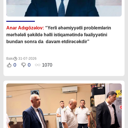
Anar Adıgözəlov:
“
Yerli əhəmiyyətli problemlərin
mərhələli şəkildə həlli istiqamətində fəaliyyətini
bundan sonra da davam etdirəcəkdir
”
Bakı
31-07-2026
0
0
1070