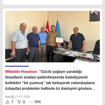
Əlfəddin Həsənov:
“Güclü yağışın yaratdığı
fəsadların aradan qaldırılmasında bələdiyyənin
kollektivi “bir yumruq” tək birləşərək vətəndaşların
üzləşdiyi problemin həllində öz dəstəyini göstərə
bildilər”
Bakı
17-07-2026
7
0
968