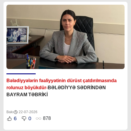
Bələdiyyələrin fəaliyyətinin dürüst çatdırılmasında
rolunuz böyükdür-
BƏLƏDİYYƏ SƏDRİNDƏN
BAYRAM TƏBRİKİ
Bakı
22-07-2026
6
0
878