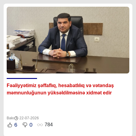
Fəaliyyətimiz şəffaflıq, hesabatlılıq və vətəndaş
məmnunluğunun yüksəldilməsinə xidmət edir
Bakı
22-07-2026
6
0
784