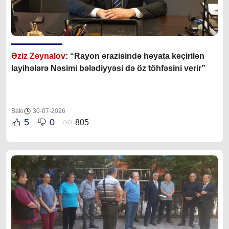
Əziz Zeynalov
: “Rayon ərazisində həyata keçirilən
layihələrə Nəsimi bələdiyyəsi də öz töhfəsini verir”
Bakı
30-07-2026
5
0
805