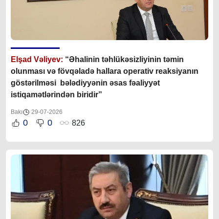
Elşad Vəliyev:
“Əhalinin təhlükəsizliyinin təmin
olunması və fövqəladə hallara operativ reaksiyanın
göstərilməsi bələdiyyənin əsas fəaliyyət
istiqamətlərindən biridir”
Bakı
29-07-2026
0
0
826