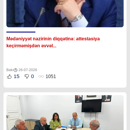
Mədəniyyət nazirinin diqqətinə: attestasiya
ke
çirməmişdən əvvəl...
Bakı
26-07-2026
15
0
1051