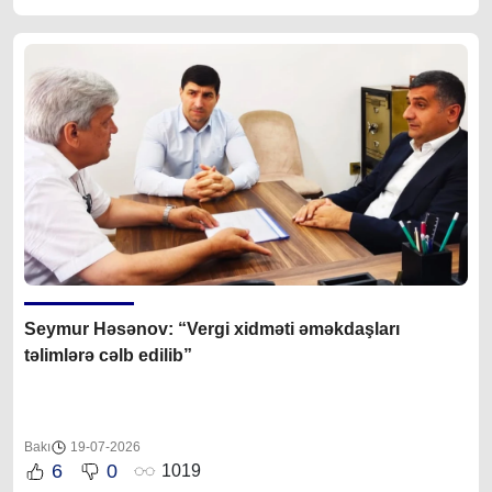
Seymur Həsənov: “Vergi xidməti əməkdaşları
təlimlərə cəlb edilib”
Bakı
19-07-2026
6
0
1019