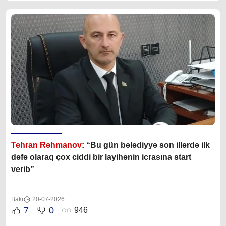
Tehran Rəhmanov
: “Bu gün bələdiyyə son illərdə ilk
dəfə olaraq çox ciddi bir layihənin icrasına start
verib”
Bakı
20-07-2026
7
0
946