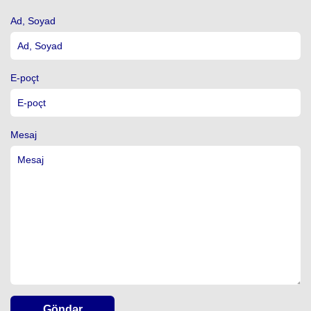
Ad, Soyad
E-poçt
Mesaj
Göndər