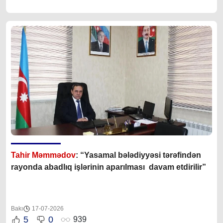
Tahir Məmmədov
: “Yasamal bələdiyyəsi tərəfindən
rayonda abadlıq işlərinin aparılması davam etdirilir”
Bakı
17-07-2026
5
0
939