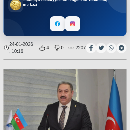
mərkəzi
24-01-2026
4
0
2207
, 10:16