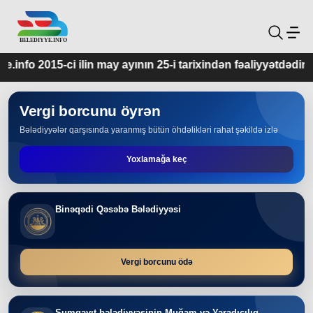
y ayının 25-i tarixindən fəaliyyətdədir.
Vergi borcunu öyrən
Bələdiyyələr qarşısında yaranmış bütün öhdəlikləri rahat şəkildə izlə
Yoxlamağa keç
Binəqədi Qəsəbə Bələdiyyəsi
Vergi borcunu ödə
Sumqayıt bələdiyyəsinin Muğam və Yaradıcılıq