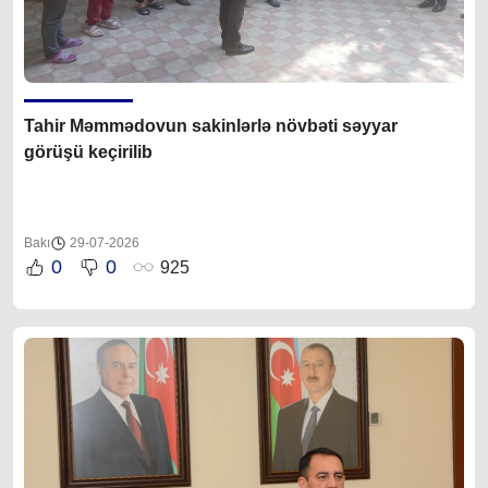
Tahir Məmmədovun sakinlərlə növbəti səyyar
görüşü keçirilib
Bakı
29-07-2026
0
0
925