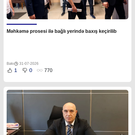
Məhkəmə prosesi ilə bağlı yerində baxış keçirilib
Bakı
31-07-2026
1
0
770