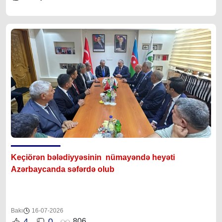
Keçiörən bələdiyyəsinin nümayəndə heyəti
Azərbaycanda səfərdə olub
Bakı
16-07-2026
4
0
806