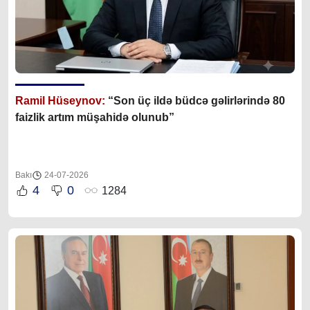
Ramil Hüseynov:
“Son üç ildə büdcə gəlirlərində 80
faizlik artım müşahidə olunub”
Bakı
24-07-2026
4
0
1284