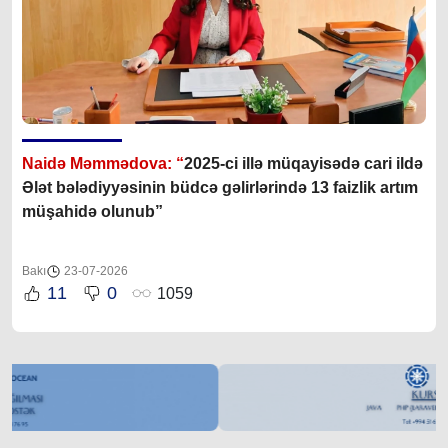
Naidə Məmmədova: “
2025-ci illə müqayisədə cari ildə
Ələt bələdiyyəsinin büdcə gəlirlərində 13 faizlik artım
müşahidə olunub”
Bakı
23-07-2026
11
0
1059