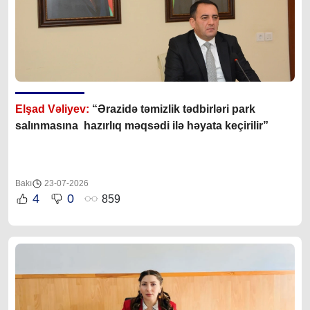
Elşad Vəliyev:
“Ərazidə təmizlik tədbirləri park
salınmasına hazırlıq məqsədi ilə həyata keçirilir”
Bakı
23-07-2026
4
0
859