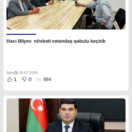
Hacı Əliyev növbəti vətəndaş qəbulu keçirib
Bakı
25-07-2026
1
0
984