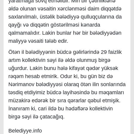
yaratmağa sövq etməlidir. Min bir çətinliklərlə
əldə olunan vəsaitin xərclənməsi daim diqqətdə
saxlanılmalı, üstəlik bələdiyyə qulluqçularına da
qayğı və diqqətin göstərilməsi kənarda
qalmamalıdır. Lakin bunlar hər bir bələdiyyədən
maliyyə vəsaiti tələb edir.
Ötən il bələdiyyənin büdcə gəlirlərində 29 faizlik
artım kollektivin səyi ilə əldə olunmuş birgə
uğurdur. Lakin bunu hələ kifayət qədər yüksək
rəqəm hesab etmirik. Odur ki, bu gün biz də
Nərimanov bələdiyyəsi olaraq ötən ilin sonlarında
təsdiq etdiyimiz büdcə layihəsində bu məqamları
müzakirə edərək bir sıra qərarlar qəbul etmişik.
İnanıram ki, cari ildə bu hədəflərə kollektivin
birgə səyi ilə çatacağıq.
Belediyye.info