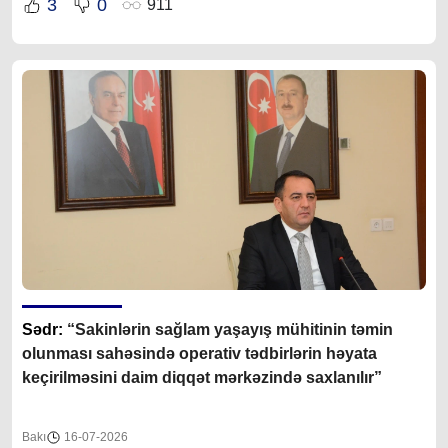
3
0
911
Sədr:
“Sakinlərin sağlam yaşayış mühitinin təmin
olunması sahəsində operativ tədbirlərin həyata
keçirilməsini daim diqqət mərkəzində saxlanılır”
Bakı
16-07-2026