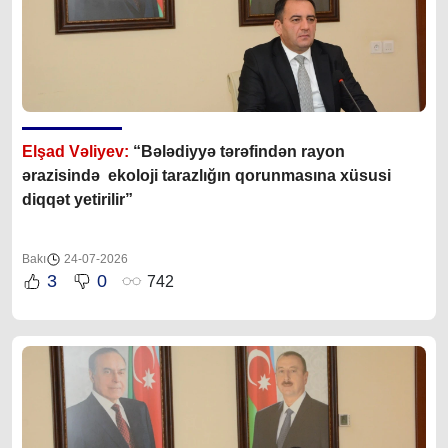
Elşad Vəliyev:
“Bələdiyyə tərəfindən rayon
ərazisində ekoloji tarazlığın qorunmasına xüsusi
diqqət yetirilir”
Bakı
24-07-2026
3
0
742