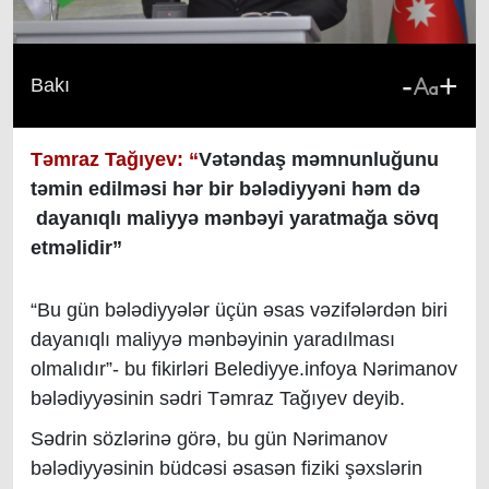
-
+
Bakı
Təmraz Tağıyev: “
Vətəndaş məmnunluğunu
təmin edilməsi hər bir bələdiyyəni həm də
dayanıqlı maliyyə mənbəyi yaratmağa sövq
etməlidir”
“Bu gün bələdiyyələr üçün əsas vəzifələrdən biri
dayanıqlı maliyyə mənbəyinin yaradılması
olmalıdır”- bu fikirləri Belediyye.infoya Nərimanov
bələdiyyəsinin sədri Təmraz Tağıyev deyib.
Sədrin sözlərinə görə, bu gün Nərimanov
bələdiyyəsinin büdcəsi əsasən fiziki şəxslərin