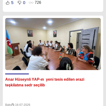
5
0
726
Anar Hüseynli YAP-ın yeni təsis edilən ərazi
təşkilatına sədr seçilib
Bakı
16-07-2026