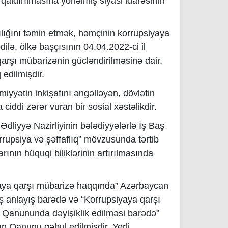
qaldırılmasına yönəlmiş siyasi idarəsinin
ılığını təmin etmək, həmçinin korrupsiyaya
ilə, ölkə başçısının 04.04.2022-ci il
qarşı mübarizənin gücləndirilməsinə dair,
 edilmişdir.
miyyətin inkişafını əngəlləyən, dövlətin
iddi zərər vuran bir sosial xəstəlikdir.
 Ədliyyə Nazirliyinin bələdiyyələrlə İş Baş
rrupsiya və şəffaflıq” mövzusunda tərtib
rının hüquqi biliklərinin artırılmasında
iyaya qarşı mübarizə haqqında” Azərbaycan
 anlayış barədə və “Korrupsiyaya qarşı
Qanununda dəyişiklik edilməsi barədə”
ın Qanunu qəbul edilmişdir. Yerli