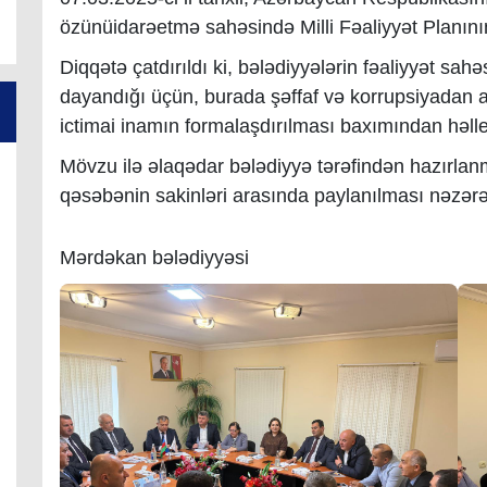
özünüidarəetmə sahəsində Milli Fəaliyyət Planının
Diqqətə çatdırıldı ki, bələdiyyələrin fəaliyyət sa
dayandığı üçün, burada şəffaf və korrupsiyadan
ictimai inamın formalaşdırılması baxımından həlle
Mövzu ilə əlaqədar bələdiyyə tərəfindən hazırlanmı
qəsəbənin sakinləri arasında paylanılması nəzərə
Mərdəkan bələdiyyəsi