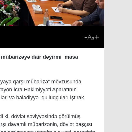
-
+
 mübarizəyə dair dəyirmi masa
iyaya qarşı mübarizə” mövzusunda
ayon İcra Hakimiyyəti Aparatının
ri və bələdiyyə qulluqçuları iştirak
i ki, dövlət səviyyəsində görülmüş
rşı davamlı mübarizənin, dövlət başçısı