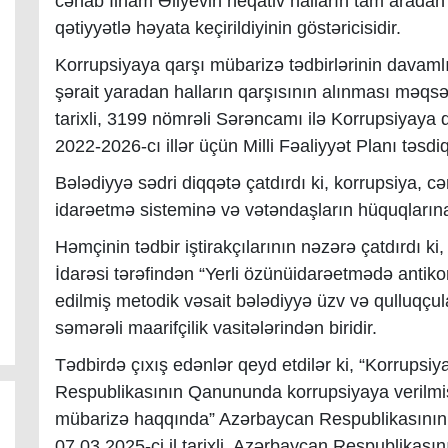
cənab İlham Əliyevin neqativ halların tam aradan 
qətiyyətlə həyata keçirildiyinin göstəricisidir.
Korrupsiyaya qarşı mübarizə tədbirlərinin davaml
şərait yaradan halların qarşısının alınması məqsəd
tarixli, 3199 nömrəli Sərəncamı ilə Korrupsiyaya 
2022-2026-cı illər üçün Milli Fəaliyyət Planı təsdiq
Bələdiyyə sədri diqqətə çatdırdı ki, korrupsiya, cə
idarəetmə sisteminə və vətəndaşların hüquqlarına c
Həmçinin tədbir iştirakçılarının nəzərə çatdırdı ki,
İdarəsi tərəfindən “Yerli özünüidarəetmədə antiko
edilmiş metodik vəsait bələdiyyə üzv və qulluqçula
səmərəli maarifçilik vasitələrindən biridir.
Tədbirdə çıxış edənlər qeyd etdilər ki, “Korrups
Respublikasının Qanununda korrupsiyaya verilmiş
mübarizə haqqında” Azərbaycan Respublikasının 
07.03.2025-ci il tarixli, Azərbaycan Respublikasın