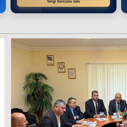
Vergi borcunu ödə
r