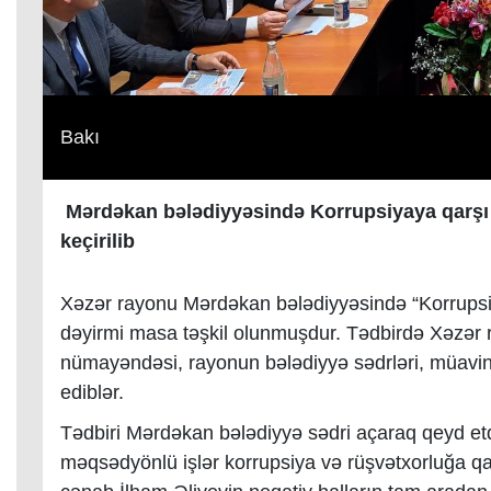
Bakı
Mərdəkan bələdiyyəsində Korrupsiyaya qarşı
keçirilib
Xəzər rayonu Mərdəkan bələdiyyəsində “Korrups
dəyirmi masa təşkil olunmuşdur. Tədbirdə Xəzər r
nümayəndəsi, rayonun bələdiyyə sədrləri, müavinlə
ediblər.
Tədbiri Mərdəkan bələdiyyə sədri açaraq qeyd etd
məqsədyönlü işlər korrupsiya və rüşvətxorluğa qa