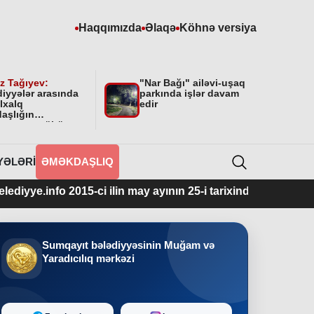
Haqqımızda
Əlaqə
Köhnə versiya
z Tağıyev:
"Nar Bağı" ailəvi-uşaq
diyyələr arasında
parkında işlər davam
lxalq
edir
aşlığın
masının mühüm
yyəti var”
YƏLƏRI
ƏMƏKDAŞLIQ
2015-ci ilin may ayının 25-i tarixindən fəaliyyətdədir.
Sumqayıt bələdiyyəsinin Muğam və
Yaradıcılıq mərkəzi