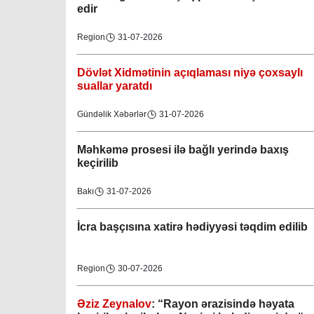
edir
Region
31-07-2026
Dövlət Xidmətinin açıqlaması niyə çoxsaylı
suallar yaratdı
Gündəlik Xəbərlər
31-07-2026
Məhkəmə prosesi ilə bağlı yerində baxış
keçirilib
Bakı
31-07-2026
İcra başçısına xatirə hədiyyəsi təqdim edilib
Region
30-07-2026
Əziz Zeynalov
: “Rayon ərazisində həyata