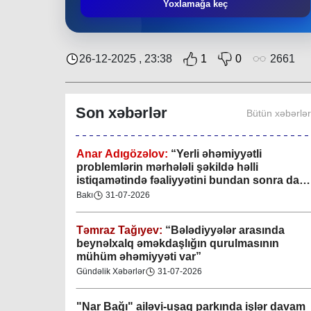
Mingəçevir bələdiyyəsində gənclərlə görüş
Yoxlamağa keç
keçirilib
Region
29-07-2026
26-12-2025 , 23:38
1
0
2661
Xan şəhərində xanın əlamətlərini niyə görə
bilmədim? CİDDİ
Son xəbərlər
Bütün xəbərlə
Gündəlik Xəbərlər
04-08-2026
Anar Adıgözəlov:
“
Yerli əhəmiyyətli
problemlərin mərhələli şəkildə həlli
istiqamətində fəaliyyətini bundan sonra da
davam etdirəcəkdir
”
Bakı
31-07-2026
Təmraz Tağıyev:
“Bələdiyyələr arasında
beynəlxalq əməkdaşlığın qurulmasının
mühüm əhəmiyyəti var”
Gündəlik Xəbərlər
31-07-2026
"Nar Bağı" ailəvi-uşaq parkında işlər davam