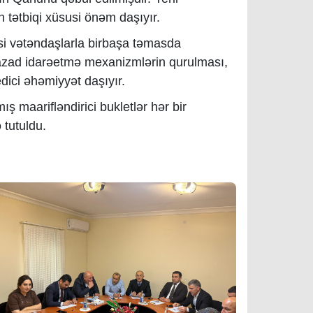
 tətbiqi xüsusi önəm daşıyır.
həsi vətəndaşlarla birbaşa təmasda
 azad idarəetmə mexanizmlərin qurulması,
dici əhəmiyyət daşıyır.
ş maarifləndirici bukletlər hər bir
 tutuldu.