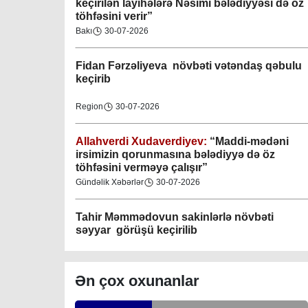
keçirilən layihələrə Nəsimi bələdiyyəsi də öz
töhfəsini verir”
Gəncə şəhəri Nizami bələdiyyəsi
Bakı
30-07-2026
08-04-2023
Fidan F
ərzəliyeva növbəti vətəndaş qəbulu
M.Ə.Rəsuzladə bələdiyyəsi
keçirib
07-04-2023
Region
30-07-2026
Xətai bələdiyyəsi
07-04-2023
Allahverdi Xudaverdiyev:
“Maddi-mədəni
irsimizin qorunmasına bələdiyyə də öz
töhfəsini verməyə çalışır”
Mingəçevir bələdiyyəsi
Gündəlik Xəbərlər
30-07-2026
06-04-2023
Tahir Məmmədovun sakinlərlə növbəti
Nəsimi bələdiyyəsi
səyyar görüşü keçirilib
06-04-2023
Bakı
29-07-2026
Nərimanov bələdiyyəsi
Ən çox oxunanlar
06-04-2023
Elşad Vəliyev:
“Əhalinin təhlükəsizliyinin
təmin olunması və fövqəladə hallara operativ