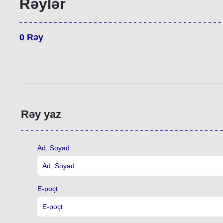
Rəylər
0
Rəy
Rəy yaz
Ad, Soyad
E-poçt