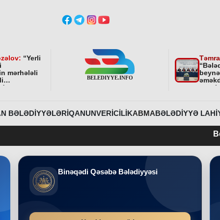
zəlov:
“
Yerli
Təmra
i
“Bələ
in mərhələli
beynə
li
əməkd
ndə
qurul
ni bundan
əhəmi
davam
r
”
N BƏLƏDIYYƏLƏRI
QANUNVERICILIK
ABMA
BƏLƏDIYYƏ LAHI
Belediyye.info 
Binəqədi Qəsəbə Bələdiyyəsi