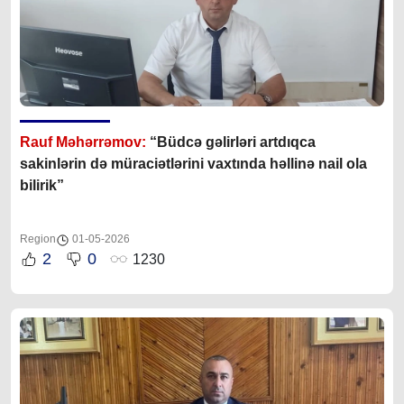
Rauf Məhərrəmov:
“Büdcə gəlirləri artdıqca
sakinlərin də müraciətlərini vaxtında həllinə nail ola
bilirik”
Region
01-05-2026
2
0
1230