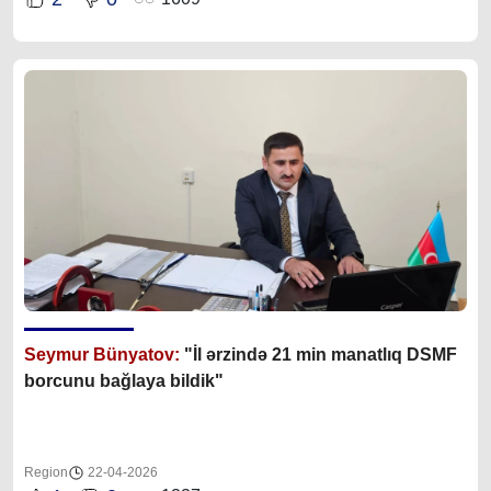
Seymur Bünyatov:
"İl ərzində 21 min manatlıq DSMF
borcunu bağlaya bildik"
Region
22-04-2026