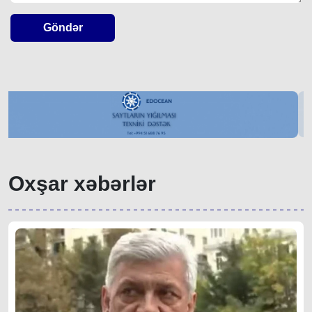
Göndər
Oxşar xəbərlər