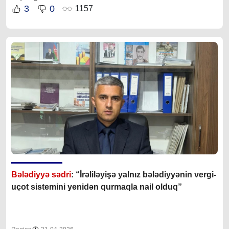
3
0
1157
Bələdiyyə sədri
: “İrəliləyişə yalnız b
ələdiyyənin vergi-
uçot sistemini yenidən qurmaqla nail olduq”