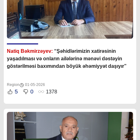
Natiq Bəkmirzəyev:
“Şəhidlərimizin xatirəsinin
yaşadılması və onların ailələrinə mənəvi dəstəyin
göstərilməsi baxımından böyük əhəmiyyət daşıyır”
Region
01-05-2026
5
0
1378