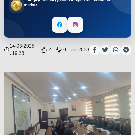
mərkəzi
14-03-2025
2
0
2833
, 19:23