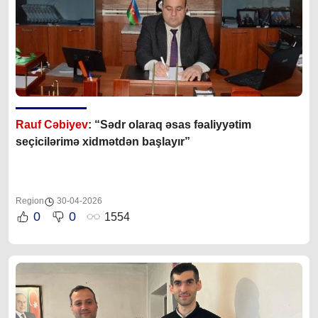
Rauf Cəbiyev
: “Sədr olaraq əsas fəaliyyətim
seçicilərimə xidmətdən başlayır”
Region
30-04-2026
0
0
1554