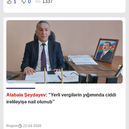
1
0
1337
Atabala Şeydayev
: “Yerli vergilərin yığımında ciddi
irəliləyişə nail olunub”
Region
22-04-2026