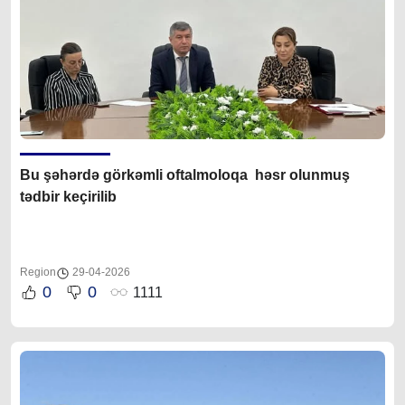
Bu şəhərdə görkəmli oftalmoloqa həsr olunmuş
tədbir keçirilib
Region
29-04-2026
0
0
1111