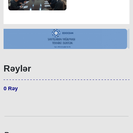
Rəylər
0
Rəy