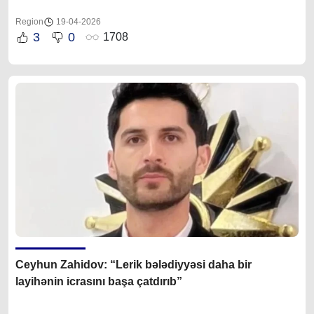
Region
19-04-2026
3
0
1708
Ceyhun Zahidov
: “
Lerik bələdiyyəsi daha bir
layihənin icrasını başa çatdırıb”