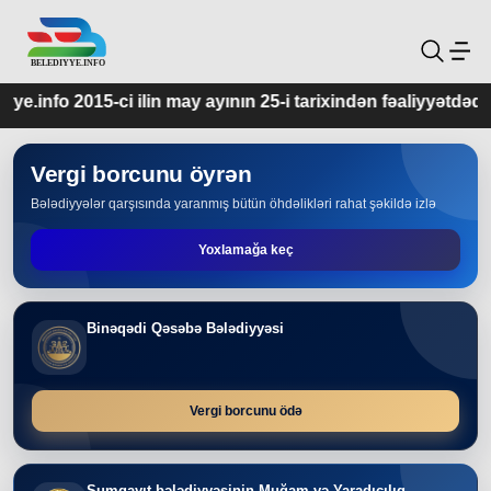
may ayının 25-i tarixindən fəaliyyətdədir.
Vergi borcunu öyrən
Bələdiyyələr qarşısında yaranmış bütün öhdəlikləri rahat şəkildə izlə
Yoxlamağa keç
Binəqədi Qəsəbə Bələdiyyəsi
Vergi borcunu ödə
Sumqayıt bələdiyyəsinin Muğam və Yaradıcılıq