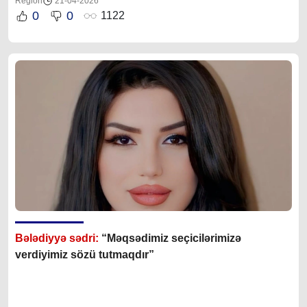
Region
21-04-2026
0
0
1122
Bələdiyyə sədri:
“Məqsədimiz seçicilərimizə
verdiyimiz sözü tutmaqdır”