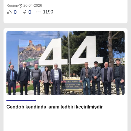
Region
20-04-2026
0
0
1190
Gəndob kəndində anım tədbiri keçirilmişdir