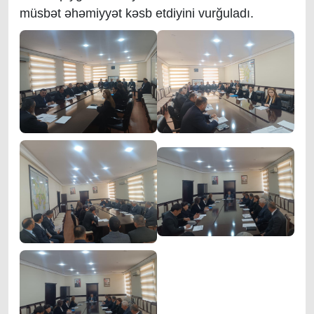
müsbət əhəmiyyət kəsb etdiyini vurğuladı.