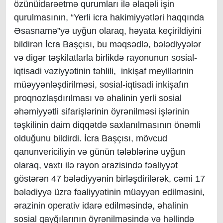
özünüidarəetmə qurumları ilə əlaqəli işin
qurulmasının, “Yerli icra hakimiyyətləri haqqında
Əsasnamə”yə uyğun olaraq, həyata keçirildiyini
bildirən İcra Başçısı, bu məqsədlə, bələdiyyələr
və digər təşkilatlarla birlikdə rayonunun sosial-
iqtisadi vəziyyətinin təhlili, inkişaf meyillərinin
müəyyənləşdirilməsi, sosial-iqtisadi inkişafın
proqnozlaşdırılması və əhalinin yerli sosial
əhəmiyyətli sifarişlərinin öyrənilməsi işlərinin
təşkilinin daim diqqətdə saxlanılmasının önəmli
olduğunu bildirdi. İcra Başçısı, mövcud
qanunvericiliyin və günün tələblərinə uyğun
olaraq, vaxtı ilə rayon ərazisində fəaliyyət
göstərən 47 bələdiyyənin birləşdirilərək, cəmi 17
bələdiyyə üzrə fəaliyyətinin müəyyən edilməsini,
ərazinin operativ idarə edilməsində, əhalinin
sosial qayğılarının öyrənilməsində və həllində