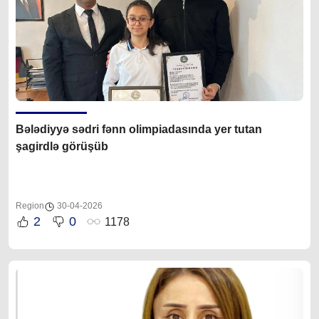
Bələdiyyə sədri fənn olimpiadasında yer tutan
şagirdlə görüşüb
Region
30-04-2026
2
0
1178