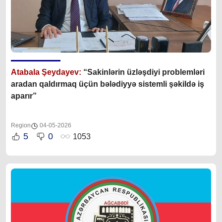
Atabala Şeydayev:
“Sakinlərin üzləşdiyi problemləri
aradan qaldırmaq üçün bələdiyyə sistemli şəkildə iş
aparır”
Region
04-05-2026
5
0
1053