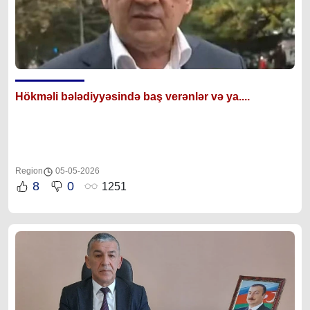
Hökməli bələdiyyəsində baş verənlər və ya....
Region
05-05-2026
8
0
1251