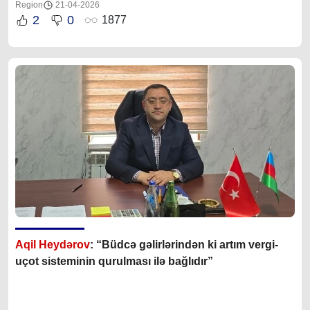
Region
21-04-2026
2
0
1877
Aqil Heydərov
: “Büdcə gəlirlərindən ki artım vergi-
uçot sisteminin qurulması ilə bağlıdır”