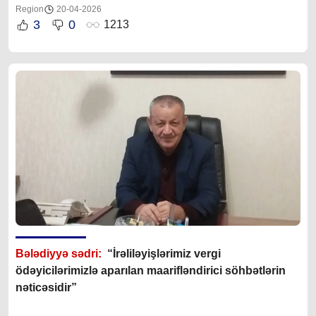
Region
20-04-2026
3
0
1213
Bələdiyyə sədri:
“İrəliləyişlərimiz vergi
ödəyicilərimizlə aparılan maarifləndirici söhbətlərin
nəticəsidir”