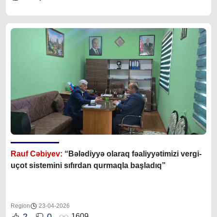
Rauf Cəbiyev:
“Bələdiyyə olaraq fəaliyyətimizi vergi-
uçot sistemini sıfırdan qurmaqla başladıq”
Region
23-04-2026
2
0
1609