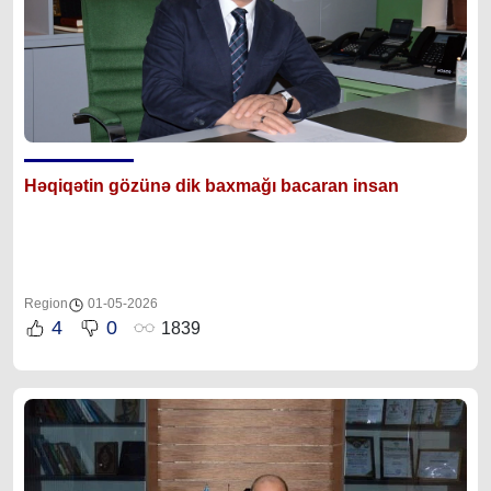
Həqiqətin gözünə dik baxmağı bacaran insan
Region
01-05-2026
4
0
1839