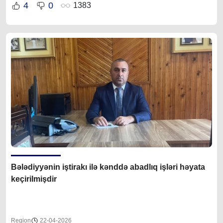
4
0
1383
Bələdiyyənin iştirakı ilə kənddə abadlıq işləri həyata
keçirilmişdir
Region
22-04-2026