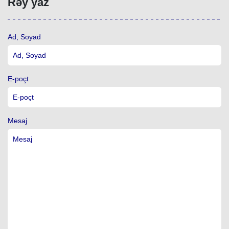
Rəy yaz
Ad, Soyad
E-poçt
Mesaj