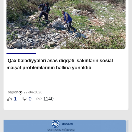
Qax bələdiyyələri əsas diqqəti sakinlərin sosial-
məişət problemlərinin həllinə yönəldib
Region
27-04-2026
1
0
1140