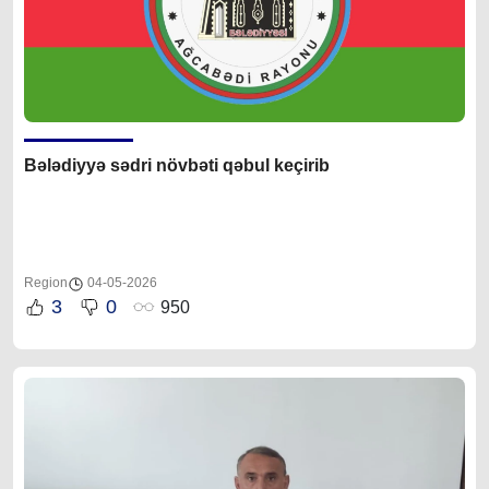
Bələdiyyə sədri növbəti qəbul keçirib
Region
04-05-2026
3
0
950