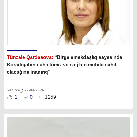
Tünzalə Qardaşova:
“
Birgə əməkdaşlıq sayəsində
Boradigahın daha təmiz və sağlam mühitə sahib
olacağına inanırıq”
Region
29-04-2026
1
0
1259