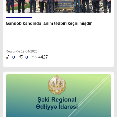
Gəndob kəndində anım tədbiri keçirilmişdir
Region
19-04-2026
0
0
4427