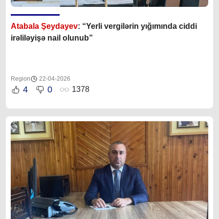
Atabala Şeydayev
: “Yerli vergilərin yığımında ciddi
irəliləyişə nail olunub”
Region
22-04-2026
4
0
1378