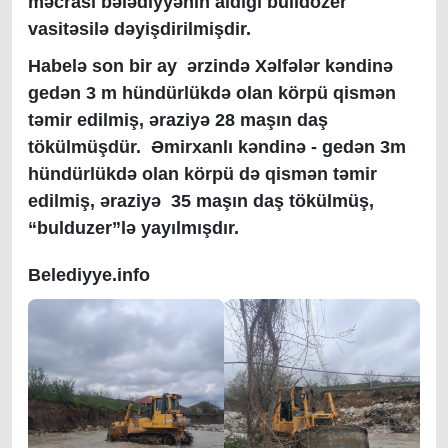
məcrası bələdiyyənin aldığı bulldozer
vasitəsilə dəyişdirilmişdir.
Habelə son bir ay ərzində Xəlfələr kəndinə
gedən 3 m hündürlükdə olan körpü qismən
təmir edilmiş, əraziyə 28 maşın daş
tökülmüşdür. Əmirxanlı kəndinə - gedən 3m
hündürlükdə olan körpü də qismən təmir
edilmiş, əraziyə 35 maşın daş tökülmüş,
“bulduzer”lə yayılmışdır.
Belediyye.info