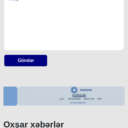
Göndər
Oxşar xəbərlər