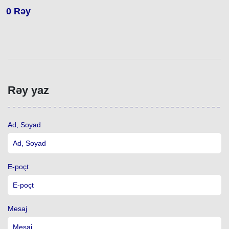
0
Rəy
Rəy yaz
Ad, Soyad
E-poçt
Mesaj