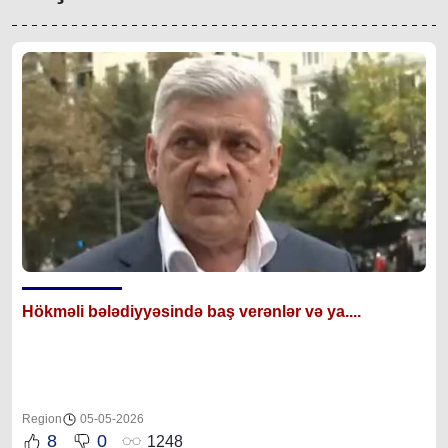
Hökməli bələdiyyəsində baş verənlər və ya....
Region
05-05-2026
8
0
1248