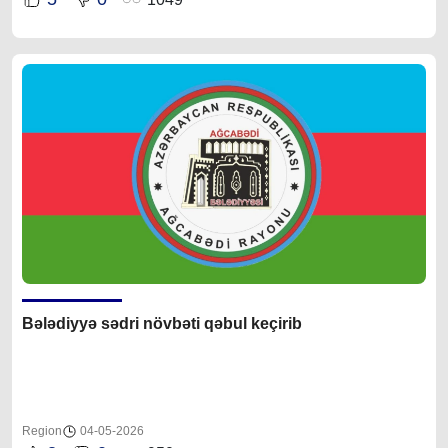
Bələdiyyə sədri növbəti qəbul keçirib
Region
04-05-2026