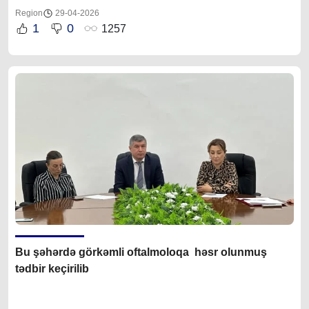
Region
29-04-2026
1
0
1257
Bu şəhərdə görkəmli oftalmoloqa həsr olunmuş
tədbir keçirilib