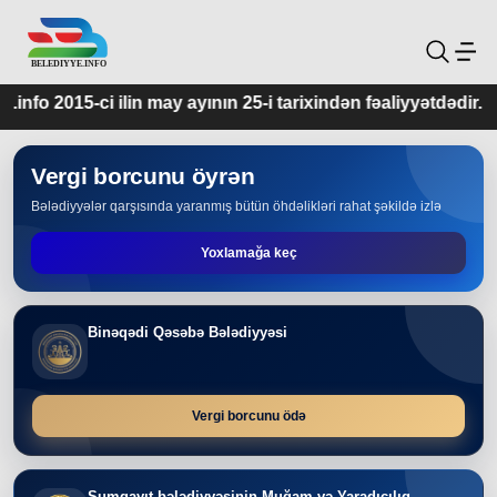
 ayının 25-i tarixindən fəaliyyətdədir.
Vergi borcunu öyrən
Bələdiyyələr qarşısında yaranmış bütün öhdəlikləri rahat şəkildə izlə
Yoxlamağa keç
Binəqədi Qəsəbə Bələdiyyəsi
Vergi borcunu ödə
Sumqayıt bələdiyyəsinin Muğam və Yaradıcılıq