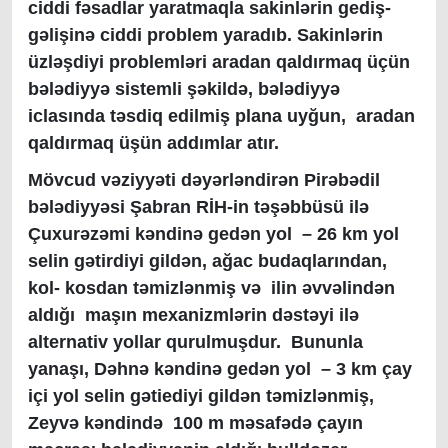
ciddi fəsadlar yaratmaqla sakinlərin gediş-
gəlişinə ciddi problem yaradıb. Sakinlərin
üzləşdiyi problemləri aradan qaldırmaq üçün
bələdiyyə sistemli şəkildə, bələdiyyə
iclasında təsdiq edilmiş plana uyğun, aradan
qaldırmaq üşün addımlar atır.
Mövcud vəziyyəti dəyərləndirən Pirəbədil
bələdiyyəsi Şabran RİH-in təşəbbüsü ilə
Çuxurəzəmi kəndinə gedən yol – 26 km yol
selin gətirdiyi gildən, ağac budaqlarından,
kol- kosdan təmizlənmiş və ilin əvvəlindən
aldığı maşın mexanizmlərin dəstəyi ilə
alternativ yollar qurulmuşdur. Bununla
yanaşı, Dəhnə kəndinə gedən yol – 3 km çay
içi yol selin gətiediyi gildən təmizlənmiş,
Zeyvə kəndində 100 m məsafədə çayın