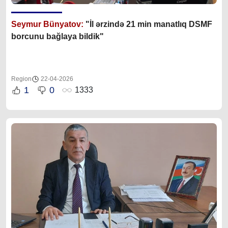
Seymur Bünyatov:
"İl ərzində 21 min manatlıq DSMF
borcunu bağlaya bildik"
Region
22-04-2026
1
0
1333