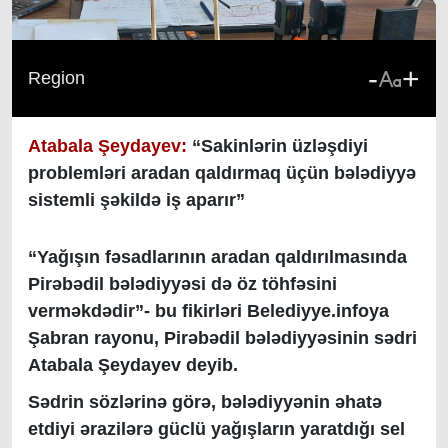
-
+
Region
Atabala Şeydayev:
“Sakinlərin üzləşdiyi
problemləri aradan qaldırmaq üçün bələdiyyə
sistemli şəkildə iş aparır”
“Yağışın fəsadlarının aradan qaldırılmasında
Pirəbədil bələdiyyəsi də öz töhfəsini
verməkdədir”- bu fikirləri Belediyye.infoya
Şabran rayonu, Pirəbədil bələdiyyəsinin sədri
Atabala Şeydayev deyib.
Sədrin sözlərinə görə, bələdiyyənin əhatə
etdiyi ərazilərə güclü yağışların yaratdığı sel