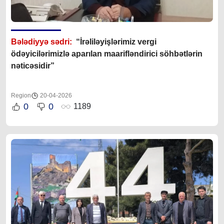
Bələdiyyə sədri:
“İrəliləyişlərimiz vergi
ödəyicilərimizlə aparılan maarifləndirici söhbətlərin
nəticəsidir”
Region
20-04-2026
0
0
1189