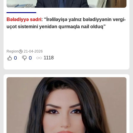
Bələdiyyə sədri
: “İrəliləyişə yalnız b
ələdiyyənin vergi-
uçot sistemini yenidən qurmaqla nail olduq”
Region
21-04-2026
0
0
1118