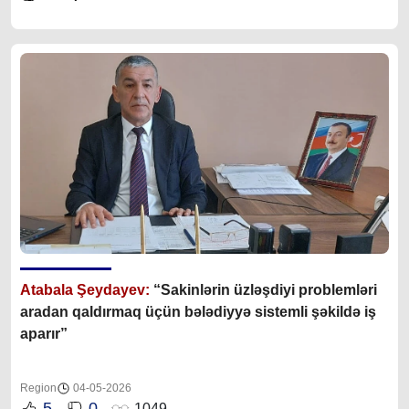
Atabala Şeydayev:
“Sakinlərin üzləşdiyi problemləri
aradan qaldırmaq üçün bələdiyyə sistemli şəkildə iş
aparır”
Region
04-05-2026
5
0
1049