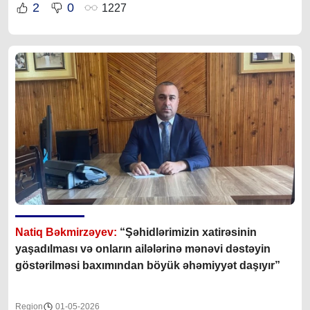
2
0
1227
Natiq Bəkmirzəyev:
“Şəhidlərimizin xatirəsinin
yaşadılması və onların ailələrinə mənəvi dəstəyin
göstərilməsi baxımından böyük əhəmiyyət daşıyır”
Region
01-05-2026