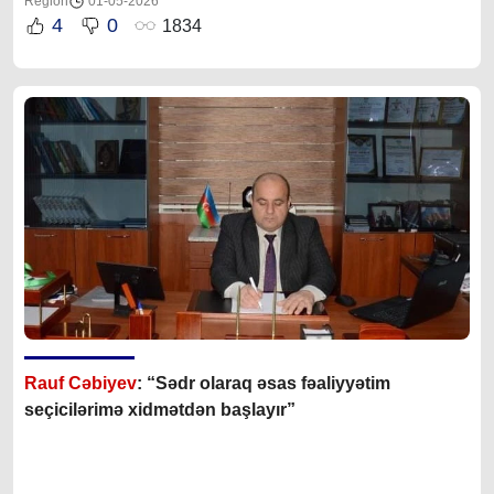
Region
01-05-2026
4
0
1834
Rauf Cəbiyev
: “Sədr olaraq əsas fəaliyyətim
seçicilərimə xidmətdən başlayır”