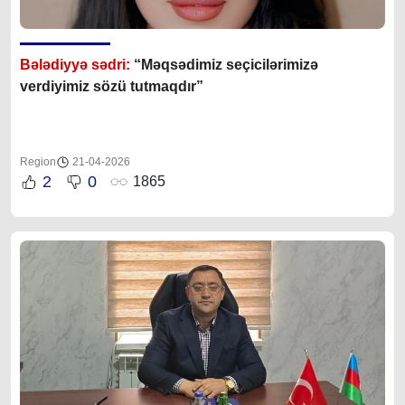
Bələdiyyə sədri:
“Məqsədimiz seçicilərimizə
verdiyimiz sözü tutmaqdır”
Region
21-04-2026
2
0
1865