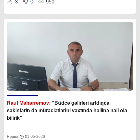
3
0
950
Rauf Məhərrəmov:
“Büdcə gəlirləri artdıqca
sakinlərin də müraciətlərini vaxtında həllinə nail ola
bilirik”
Region
01-05-2026