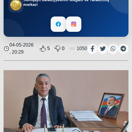
mərkəzi
04-05-2026
5
0
1050
, 20:29