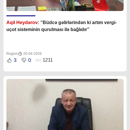
Aqil Heydərov
: “Büdcə gəlirlərindən ki artım vergi-
uçot sisteminin qurulması ilə bağlıdır”
Region
20-04-2026
3
0
1211