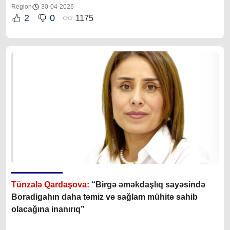
Region
30-04-2026
2
0
1175
Tünzalə Qardaşova:
“
Birgə əməkdaşlıq sayəsində
Boradigahın daha təmiz və sağlam mühitə sahib
olacağına inanırıq”