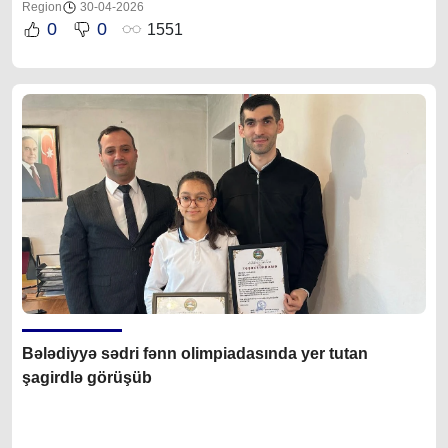
Region
30-04-2026
0
0
1551
Bələdiyyə sədri fənn olimpiadasında yer tutan
şagirdlə görüşüb