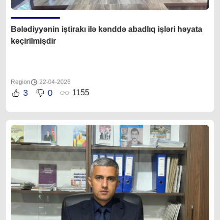
Bələdiyyənin iştirakı ilə kənddə abadlıq işləri həyata
keçirilmişdir
Region
22-04-2026
3
0
1155