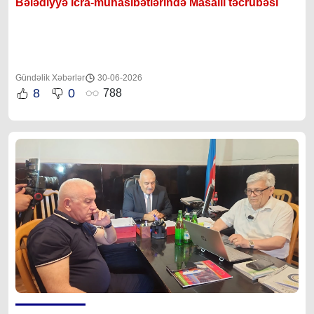
Bələdiyyə icra-münasibətlərində Masallı təcrübəsi
Gündəlik Xəbərlər
30-06-2026
8
0
788