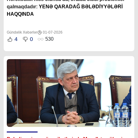
qalmaqdadır:
YENƏ QARADAĞ BƏLƏDİYYƏLƏRİ
HAQQINDA
Gündəlik Xəbərlər
01-07-2026
4
0
530