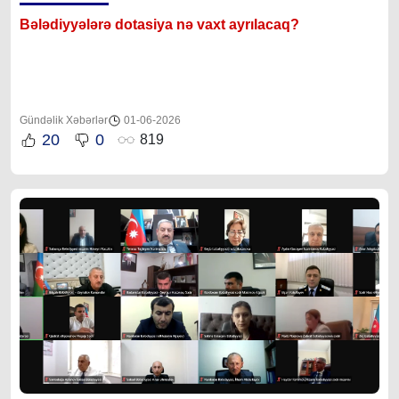
Bələdiyyələrə dotasiya nə vaxt ayrılacaq?
Gündəlik Xəbərlər
01-06-2026
20
0
819