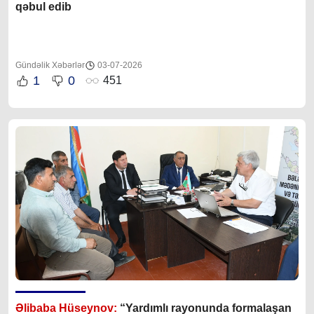
qəbul edib
Gündəlik Xəbərlər
03-07-2026
1
0
451
Əlibaba Hüseynov:
“Yardımlı rayonunda formalaşan