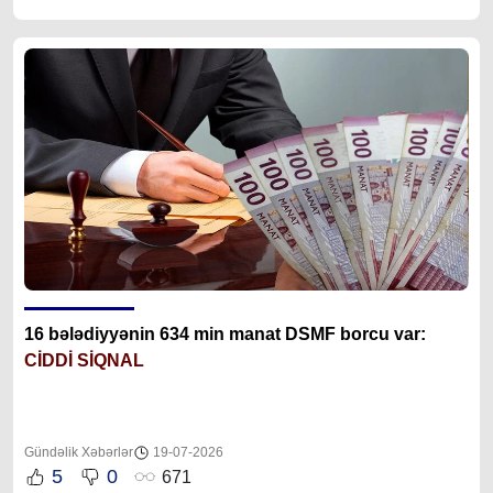
16 bələdiyyənin 634 min manat DSMF borcu var:
CİDDİ SİQNAL
Gündəlik Xəbərlər
19-07-2026
5
0
671