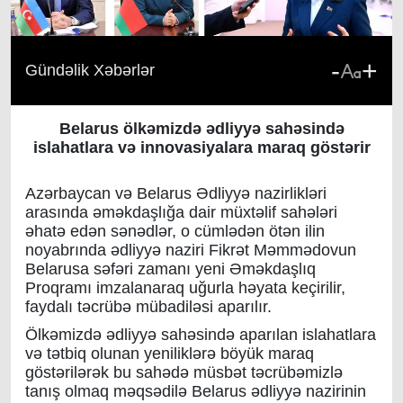
-
+
Gündəlik Xəbərlər
Belarus ölkəmizdə ədliyyə sahəsində
islahatlara
və innovasiyalara maraq göstərir
Azərbaycan və Belarus Ədliyyə nazirlikləri
arasında əməkdaşlığa dair müxtəlif sahələri
əhatə edən sənədlər, o cümlədən ötən ilin
noyabrında ədliyyə naziri Fikrət Məmmədovun
Belarusa səfəri zamanı yeni Əməkdaşlıq
Proqramı imzalanaraq uğurla həyata keçirilir,
faydalı təcrübə mübadiləsi aparılır.
Ölkəmizdə ədliyyə sahəsində aparılan islahatlara
və tətbiq olunan yeniliklərə böyük maraq
göstərilərək bu sahədə müsbət təcrübəmizlə
tanış olmaq məqsədilə Belarus ədliyyə nazirinin