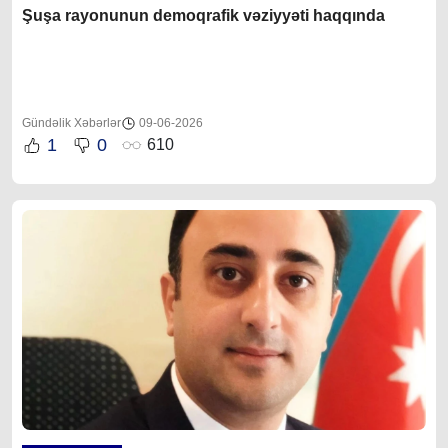
Şuşa rayonunun demoqrafik vəziyyəti haqqında
Gündəlik Xəbərlər
09-06-2026
1
0
610