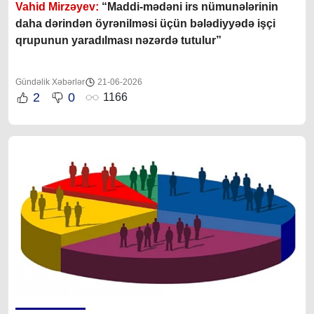
Vahid Mirzəyev:
“Maddi-mədəni irs nümunələrinin
daha dərindən öyrənilməsi üçün bələdiyyədə işçi
qrupunun yaradılması nəzərdə tutulur”
Gündəlik Xəbərlər
21-06-2026
2
0
1166