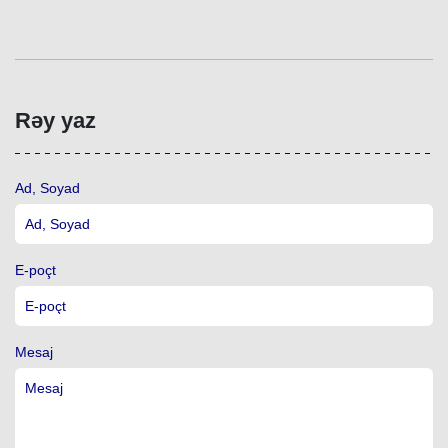
Rəy yaz
Ad, Soyad
E-poçt
Mesaj