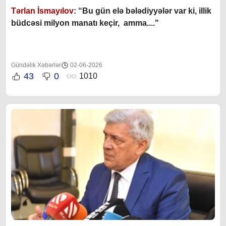
Tərlan İsmayılov
: “B
u gün elə bələdiyyələr var ki, illik
büdcəsi milyon manatı keçir, amma...."
Gündəlik Xəbərlər
02-06-2026
43
0
1010