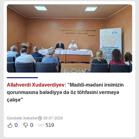
Allahverdi Xudaverdiyev:
“Maddi-mədəni irsimizin
qorunmasına bələdiyyə də öz töhfəsini verməyə
çalışır”
Gündəlik Xəbərlər
30-07-2026
0
0
519