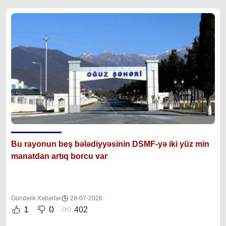
Bu rayonun beş bələdiyyəsinin DSMF-yə iki yüz min
manatdan artıq borcu var
Gündəlik Xəbərlər
28-07-2026
1
0
402