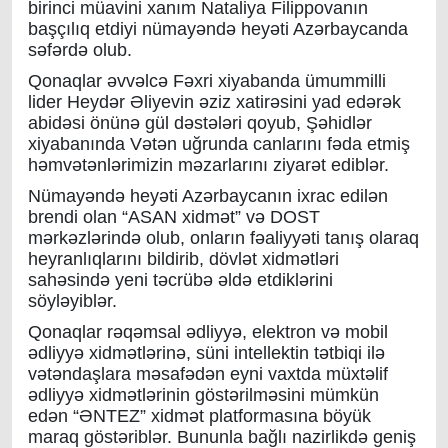
birinci müavini xanım Nataliya Filippovanın
başçılıq etdiyi nümayəndə heyəti Azərbaycanda
səfərdə olub.
Qonaqlar əvvəlcə Fəxri xiyabanda ümummilli
lider Heydər Əliyevin əziz xatirəsini yad edərək
abidəsi önünə gül dəstələri qoyub, Şəhidlər
xiyabanında Vətən uğrunda canlarını fəda etmiş
həmvətənlərimizin məzarlarını ziyarət ediblər.
Nümayəndə heyəti Azərbaycanın ixrac edilən
brendi olan “ASAN xidmət” və DOST
mərkəzlərində olub, onların fəaliyyəti tanış olaraq
heyranlıqlarını bildirib, dövlət xidmətləri
sahəsində yeni təcrübə əldə etdiklərini
söyləyiblər.
Qonaqlar rəqəmsal ədliyyə, elektron və mobil
ədliyyə xidmətlərinə, süni intellektin tətbiqi ilə
vətəndaşlara məsafədən eyni vaxtda müxtəlif
ədliyyə xidmətlərinin göstərilməsini mümkün
edən “ƏNTEZ” xidmət platformasına böyük
maraq göstəriblər. Bununla bağlı nazirlikdə geniş