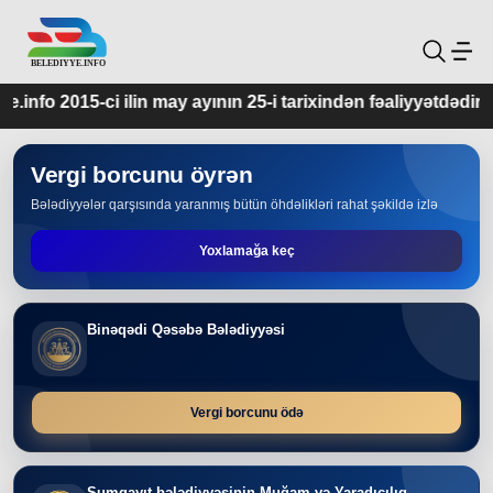
ay ayının 25-i tarixindən fəaliyyətdədir.
Vergi borcunu öyrən
Bələdiyyələr qarşısında yaranmış bütün öhdəlikləri rahat şəkildə izlə
Yoxlamağa keç
Binəqədi Qəsəbə Bələdiyyəsi
Vergi borcunu ödə
Sumqayıt bələdiyyəsinin Muğam və Yaradıcılıq