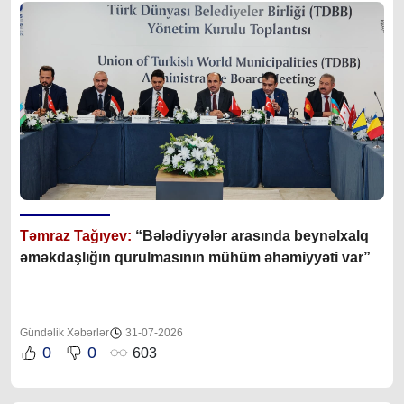
Təmraz Tağıyev:
“Bələdiyyələr arasında beynəlxalq
əməkdaşlığın qurulmasının mühüm əhəmiyyəti var”
Gündəlik Xəbərlər
31-07-2026
0
0
603