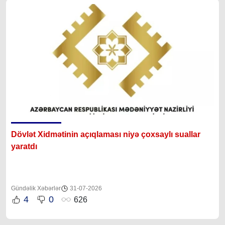
Dövlət Xidmətinin açıqlaması niyə çoxsaylı suallar
yaratdı
Gündəlik Xəbərlər
31-07-2026
4
0
626