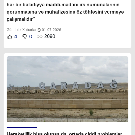
hər bir bələdiyyə maddı-mədəni irs nümunələrinin
qorunmasına və mühafizəsinə öz töhfəsini verməyə
çalışmalıdır”
Gündəlik Xəbərlər
01-07-2026
4
0
2090
Hərəkətlilik hiss olunsa da, ortada ciddi problemlər