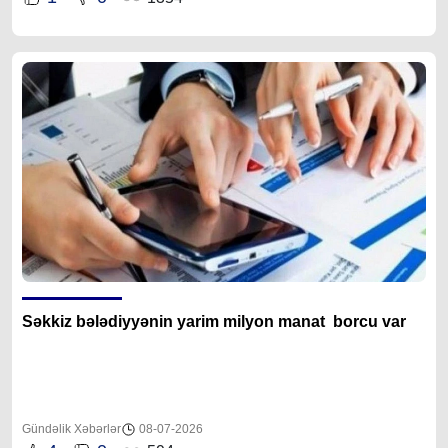
Səkkiz bələdiyyənin yarim milyon manat borcu var
Gündəlik Xəbərlər
08-07-2026