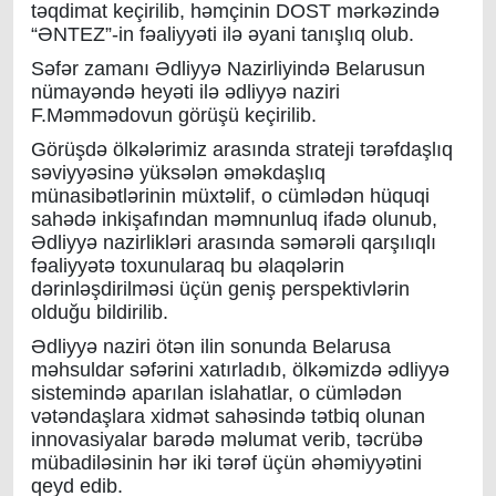
təqdimat keçirilib, həmçinin DOST mərkəzində
“ƏNTEZ”-in fəaliyyəti ilə əyani tanışlıq olub.
Səfər zamanı Ədliyyə Nazirliyində Belarusun
nümayəndə heyəti ilə ədliyyə naziri
F.Məmmədovun görüşü keçirilib.
Görüşdə ölkələrimiz arasında strateji tərəfdaşlıq
səviyyəsinə yüksələn əməkdaşlıq
münasibətlərinin müxtəlif, o cümlədən hüquqi
sahədə inkişafından məmnunluq ifadə olunub,
Ədliyyə nazirlikləri arasında səmərəli qarşılıqlı
fəaliyyətə toxunularaq bu əlaqələrin
dərinləşdirilməsi üçün geniş perspektivlərin
olduğu bildirilib.
Ədliyyə naziri ötən ilin sonunda Belarusa
məhsuldar səfərini xatırladıb, ölkəmizdə ədliyyə
sistemində aparılan islahatlar, o cümlədən
vətəndaşlara xidmət sahəsində tətbiq olunan
innovasiyalar barədə məlumat verib, təcrübə
mübadiləsinin hər iki tərəf üçün əhəmiyyətini
qeyd edib.