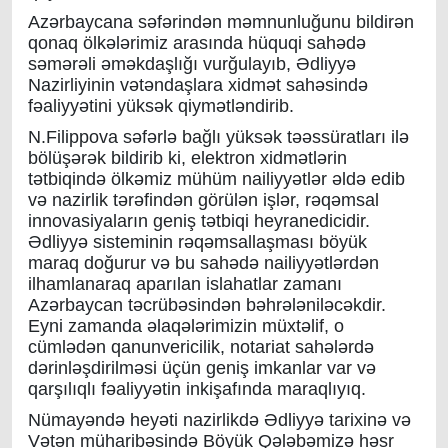
Azərbaycana səfərindən məmnunluğunu bildirən
qonaq ölkələrimiz arasında hüquqi sahədə
səmərəli əməkdaşlığı vurğulayıb, Ədliyyə
Nazirliyinin vətəndaşlara xidmət sahəsində
fəaliyyətini yüksək qiymətləndirib.
N.Filippova səfərlə bağlı yüksək təəssüratları ilə
bölüşərək bildirib ki, elektron xidmətlərin
tətbiqində ölkəmiz mühüm nailiyyətlər əldə edib
və nazirlik tərəfindən görülən işlər, rəqəmsal
innovasiyaların geniş tətbiqi heyranedicidir.
Ədliyyə sisteminin rəqəmsallaşması böyük
maraq doğurur və bu sahədə nailiyyətlərdən
ilhamlanaraq aparılan islahatlar zamanı
Azərbaycan təcrübəsindən bəhrələniləcəkdir.
Eyni zamanda əlaqələrimizin müxtəlif, o
cümlədən qanunvericilik, notariat sahələrdə
dərinləşdirilməsi üçün geniş imkanlar var və
qarşılıqlı fəaliyyətin inkişafında maraqlıyıq.
Nümayəndə heyəti nazirlikdə Ədliyyə tarixinə və
Vətən müharibəsində Böyük Qələbəmizə həsr