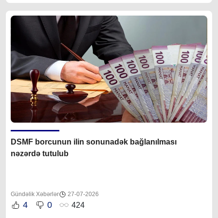
DSMF borcunun ilin sonunadək bağlanılması
nəzərdə tutulub
Gündəlik Xəbərlər
27-07-2026
4
0
424