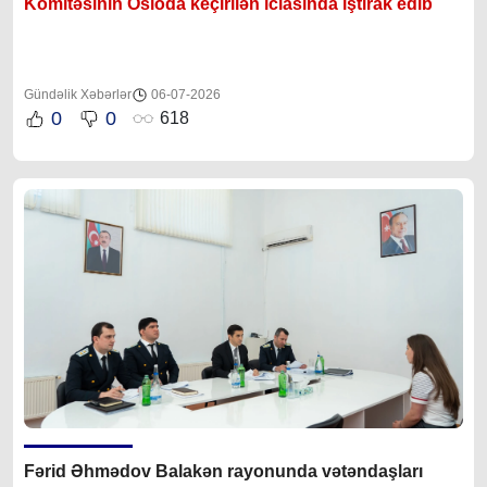
Komitəsinin Osloda keçirilən iclasında iştirak edib
Gündəlik Xəbərlər
06-07-2026
0
0
618
Fərid Əhmədov Balakən rayonunda vətəndaşları