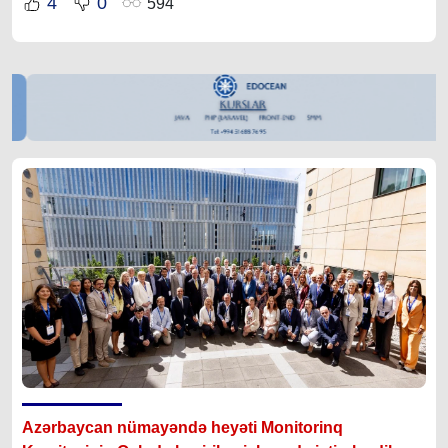
4
0
594
Azərbaycan nümayəndə heyəti Monitorinq