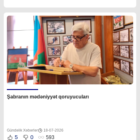
Şabranın mədəniyyət qoruyucuları
Gündəlik Xəbərlər
18-07-2026
5
0
593