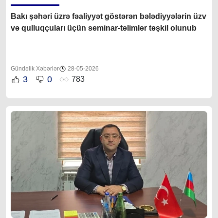
Bakı şəhəri üzrə fəaliyyət göstərən bələdiyyələrin üzv
və qulluqçuları üçün seminar-təlimlər təşkil olunub
Gündəlik Xəbərlər
28-05-2026
3
0
783