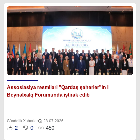
Assosiasiya rəsmiləri "Qardaş şəhərlər"in I
Beynəlxalq Forumunda iştirak edib
Gündəlik Xəbərlər
28-07-2026
2
0
450