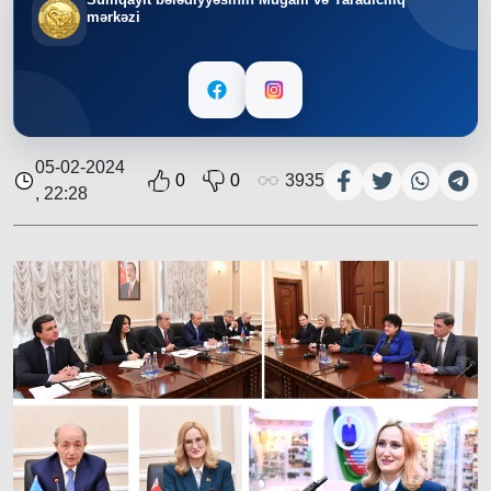
mərkəzi
05-02-2024
0
0
3935
, 22:28