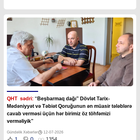
QHT sədri:
“
Beşbarmaq dağı” Dövlət Tarix-
Mədəniyyət və Təbiət Qoruğunun ən müasir tələblərə
cavab verməsi üçün hər birimiz öz töhfəmizi
verməliyik”
Gündəlik Xəbərlər
12-07-2026
1
0
1354