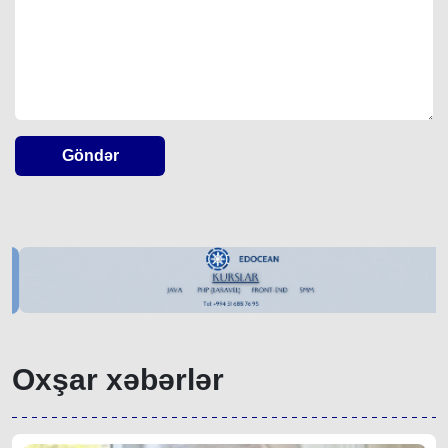
Göndər
Oxşar xəbərlər