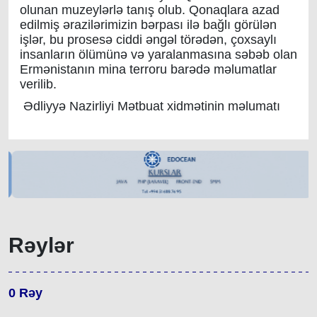
olunan muzeylərlə tanış olub. Qonaqlara azad
edilmiş ərazilərimizin bərpası ilə bağlı görülən
işlər, bu prosesə ciddi əngəl törədən, çoxsaylı
insanların ölümünə və yaralanmasına səbəb olan
Ermənistanın mina terroru barədə məlumatlar
verilib.
Ədliyyə Nazirliyi Mətbuat xidmətinin məlumatı
Rəylər
0
Rəy