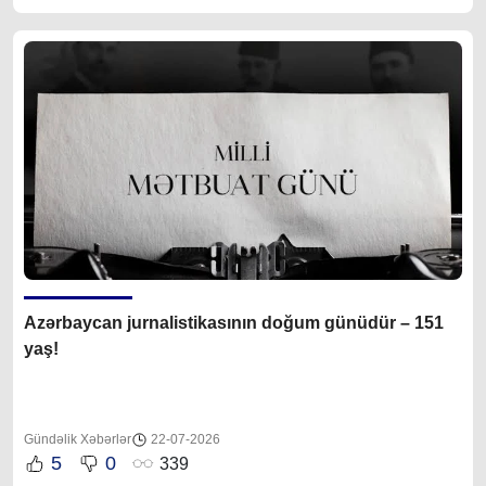
Azərbaycan jurnalistikasının doğum günüdür – 151
yaş!
Gündəlik Xəbərlər
22-07-2026
5
0
339