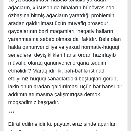
ağacların, xüsusən də binaların bünövrəsində
özbaşına bitmiş ağacların yaratdığı problemin
aradan qaldırılması üçün müvafiq prosedur
qaydalarının bəzi məqamları neqativ halların
yaranmasına səbəb olması da faktdır. Belə olan
halda qanunvericiliyə və yaxud normativ-hüquqi
sənədlərə dəyişiklikləri hansı orqan hazırlayıb
müvafiq olaraq qanunverici orqana təqdim
etməlidir? Maraqlıdır ki, bəh-bəhlə istinad
etdiyimiz hüquqi sənədlərdəki boşluqları görüb,
lakin onun aradan qaldırılması üçün hər hansı bir
addımın atılmasına çalışmırıqsa demək
məqsədimiz başqadır.
***
Etiraf edilməlidir ki, paytaxt ərazisində aparılan