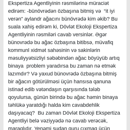
Ekspertiza Agentliyinin rəsmilərinə müraciət
edirəm: -bünövrədən özbaşına bitmiş və “it iyi
verən” aylandr ağacını bünövrədə kim əkib? Bu
suala xahiş edirəm ki, Dövlət Ekoloji Ekspertiza
Agentliyinin rəsmiləri cavab versinlər. Əgər
bünovrədə bu ağac özbaşına bitibsə, müvafiq
kommunl xidmət sahəsinin və sakinlərin
məsuliyyətsizliyi səbəbindən ağac böyüyüb artıq
binaya problem yaradırsa bu zaman nə etmək
lazımdır? Və yaxud bünovrədə özbaşına bitmiş
bir ağacın götürülməsi üçün hansısa qanuna
istinad edib vətəndaşın qarşısında tələb
qoyulursa, günün birində bu ağac həmin binaya
təhlükə yaratdığı halda kim cavabdehlik
daşıyacaq? Bu zaman Dövlət Ekoloji Ekspertiza
Agentliyi belə vəziyyədə nə cavab verəcək,
maraqlıdır. Yenəmi sudan quru çıxmaq üçün