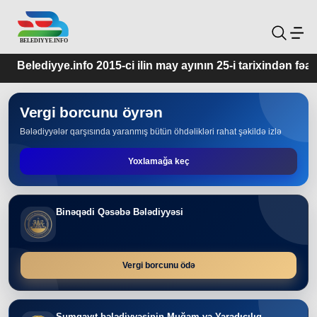
ediyye.info 2015-ci ilin may ayının 25-i tarixindən fəaliyyətdə
Vergi borcunu öyrən
Bələdiyyələr qarşısında yaranmış bütün öhdəlikləri rahat şəkildə izlə
Yoxlamağa keç
Binəqədi Qəsəbə Bələdiyyəsi
Vergi borcunu ödə
Sumqayıt bələdiyyəsinin Muğam və Yaradıcılıq