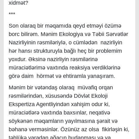
xidmət?
***
Son olaraq bir məqamıda qeyd etməyi özümə
borc bilirəm. Mənim Ekologiya və Təbii Sərvətlər
Nazirliyinin rəsmiləriylə, o cümlədən nazirliyin
hər hansı strukturuyla bağlı heç bir problemim
yoxdur. Əksinə nazirliyin rəsmilərinə
müraciətlərimə vaxtında reaksiya verdiklərinə
görə daim hörmət və ehtiramla yanaşıram.
Mənim bir vətəndaş olaraq müvafiq orqan
rəsmilərindən, xüsusəndə Dövlət Ekoloji
Ekspertiza Agentliyindən xahişim odur ki,
müraciətlərə vaxtında baxsınlar, neqativə
söykənən məqamların yayılmasına şərait və
bəhanə verməsinlər. Özünüz az olsa fikirləşin ki,
təhlükə yaradan ağacın budanması və ya