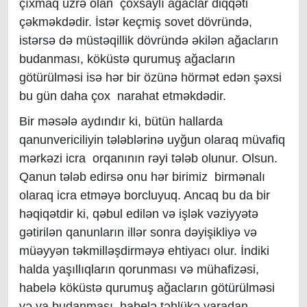
çıxmaq üzrə olan çoxsaylı ağaclar diqqəti
çəkməkdədir. İstər keçmiş sovet dövründə,
istərsə də müstəqillik dövründə əkilən ağacların
budanması, köküstə qurumuş ağacların
götürülməsi isə hər bir özünə hörmət edən şəxsi
bu gün daha çox narahat etməkdədir.
Bir məsələ aydındır ki, bütün hallarda
qanunvericiliyin tələblərinə uyğun olaraq müvafiq
mərkəzi icra orqanının rəyi tələb olunur. Olsun.
Qanun tələb edirsə onu hər birimiz birmənalı
olaraq icra etməyə borcluyuq. Ancaq bu da bir
həqiqətdir ki, qəbul edilən və işlək vəziyyətə
gətirilən qanunların illər sonra dəyişikliyə və
müəyyən təkmilləşdirməyə ehtiyacı olur. İndiki
halda yaşıllıqların qorunması və mühafizəsi,
habelə köküstə qurumuş ağacların götürülməsi
və ya budanması, habelə təhlükə yaradan