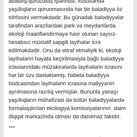
abadlıq-quruculuq işlərində, xüsusəndə
yaşıllıqların qorunmasında hər bir bələdiyyə öz
töhfəsini verməkdədir. Bu günədək bələdiyyələr
tərəfindən ərazilərdəki park və meydanlarda
ekoloji maarifləndirməyə həsr olunan saysız-
hesabsız müxtəlif səpgili layihələr icra
edilməkdədir. Onu da etiraf etməliyik ki, ekoloji
layihələrin həyata keçirilməsiylə bağlı bələdiyyə
iclaslarındakı müzakirələrdə layihələrin icrasını
hər bir üzv dəstəkləmiş, habelə bələdiyyə
büdcəsindən layihələrin icrasına maliyyənin
ayrılmasına razılıq vermişlər. Bununla yanaşı
yaşıllıqların mühafizəsi də bütün bələdiyyələrdə
formalaşdırılan ekologiya komissiyalarının daim
diqqət mərkəzində olması da danılmaz faktdır.
***