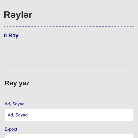
Rəylər
0
Rəy
Rəy yaz
Ad, Soyad
E-poçt