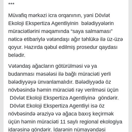
***
Müvafiq mərkəzi icra orqanının, yəni Dövlət
Ekoloji Ekspertiza Agentliyinin bələdiyyələrin
müraciətlərini məqamında “saya salmaması”
nəticə etibariylə vətəndaşı ağır təhlükə ilə üz-üzə
qoyur. Hazırda qəbul edilmiş prosedur qaydası
belədir.
Vətəndaş ağacların götürülməsi və ya
budanması məsələsi ilə bağlı müraciəti yerli
bələdiyyəyə ünvanlamalıdır. Bələdiyyədə öz
növbəsində həmin müraciəti rəy verilməsi üçün
Dövlət Ekoloji Ekspertiza Agentliyinə göndərir.
Dövlət Ekoloji Ekspertiza Agentliyi isə öz
növbəsində əraziyə və ağaca baxış keçirmək
üçün həmin müraciəti 11 saylı regional ekologiya
idarəsinə göndərir. İdarənin nümayəndəsi