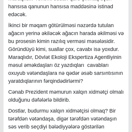
hansısa qanunun hansısa maddəsinə istinad
edəcək.
İkinci bir məqam götürülməsi nəzərdə tutulan
ağacın yerinə əkiləcək ağacın harada əkilməsi və
bu prosesin kimin razılıq verməsi məsələsidir.
Göründüyü kimi, suallar çox, cavabı isə yoxdur.
Maraqlıdır, Dövlət Ekoloji Ekspertiza Agentliyinin
məsul əməkdaşları öz yazdıqları cavabları
oxuyub vətəndaşlara nə qədər əsəb sarsıntısının
yaratdıqlarının fərqindədirlərmi?
Cənab Prezident məmurun xalqın xidmətçi olmalı
olduğunu dəfələrlə bildirib.
Dostlar, budurmu xalqın xidmətçisi olmaq? Bir
tərəfdən vətəndaşa, digər tərəfdən vətəndaşın
səs verib seçdiyi bələdiyyələrə göstərilən