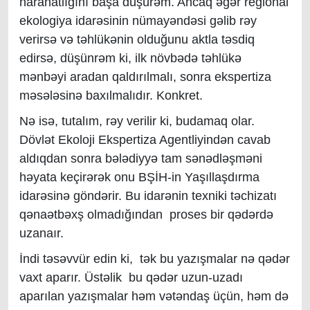
narahatlığını başa düşürəm. Ancaq əgər regional
ekologiya idarəsinin nümayəndəsi gəlib rəy
verirsə və təhlükənin olduğunu aktla təsdiq
edirsə, düşünrəm ki, ilk növbədə təhlükə
mənbəyi aradan qaldırılmalı, sonra ekspertiza
məsələsinə baxılmalıdır. Konkret.
Nə isə, tutalım, rəy verilir ki, budamaq olar.
Dövlət Ekoloji Ekspertiza Agentliyindən cavab
aldıqdan sonra bələdiyyə tam sənədləşməni
həyata keçirərək onu BŞİH-in Yaşıllaşdırma
idarəsinə göndərir. Bu idarənin texniki təchizatı
qənaətbəxş olmadığından proses bir qədərdə
uzanaır.
İndi təsəvvür edin ki, tək bu yazışmalar nə qədər
vaxt aparır. Üstəlik bu qədər uzun-uzadı
aparılan yazışmalar həm vətəndaş üçün, həm də