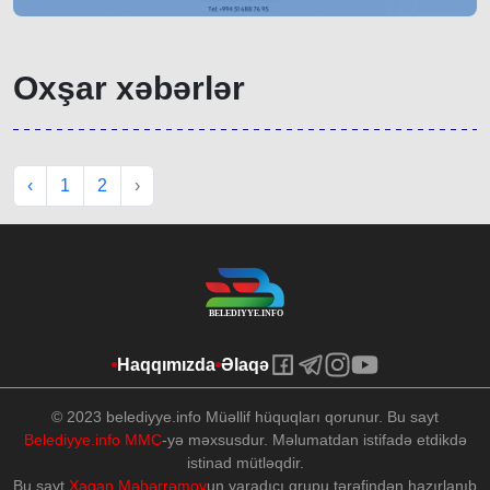
Oxşar xəbərlər
‹
1
2
›
Haqqımızda
Əlaqə
© 2023 belediyye.info Müəllif hüquqları qorunur. Bu sayt
Belediyye.info MMC
-yə məxsusdur. Məlumatdan istifadə etdikdə
istinad mütləqdir.
Bu sayt
Xaqan Məhərrəmov
un yaradıcı qrupu tərəfindən hazırlanıb