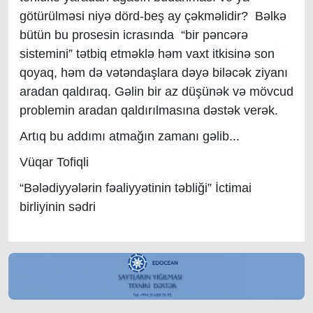
götürülməsi niyə dörd-beş ay çəkməlidir? Bəlkə
bütün bu prosesin icrasında “bir pəncərə
sistemini” tətbiq etməklə həm vaxt itkisinə son
qoyaq, həm də vətəndaşlara dəyə biləcək ziyanı
aradan qaldıraq. Gəlin bir az düşünək və mövcud
problemin aradan qaldırılmasına dəstək verək.
Artıq bu addımı atmağın zamanı gəlib...
Vüqar Tofiqli
“Bələdiyyələrin fəaliyyətinin təbliği” İctimai
birliyinin sədri