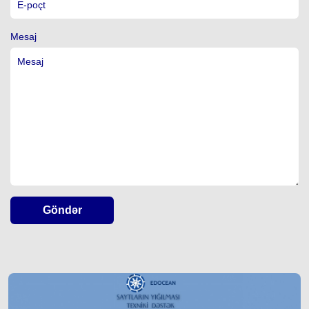
Mesaj
Göndər