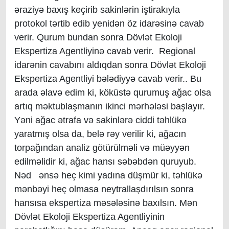
əraziyə baxış keçirib sakinlərin iştirakıyla
protokol tərtib edib yenidən öz idarəsinə cavab
verir. Qurum bundan sonra Dövlət Ekoloji
Ekspertiza Agentliyinə cavab verir. Regional
idarənin cavabını aldıqdan sonra Dövlət Ekoloji
Ekspertiza Agentliyi bələdiyyə cavab verir.. Bu
arada əlavə edim ki, köküstə qurumuş ağac olsa
artıq məktublaşmanın ikinci mərhələsi başlayır.
Yəni ağac ətrafa və sakinlərə ciddi təhlükə
yaratmış olsa da, belə rəy verilir ki, ağacın
torpağından analiz götürülməli və müəyyən
edilməlidir ki, ağac hansı səbəbdən quruyub.
Nəd ənsə heç kimi yadına düşmür ki, təhlükə
mənbəyi heç olmasa neytrallaşdırılsın sonra
hansısa ekspertiza məsələsinə baxılsın. Mən
Dövlət Ekoloji Ekspertiza Agentliyinin