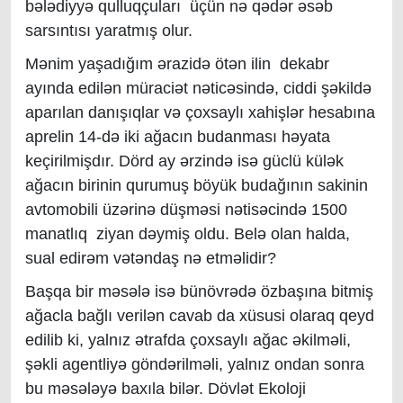
bələdiyyə qulluqçuları üçün nə qədər əsəb
sarsıntısı yaratmış olur.
Mənim yaşadığım ərazidə ötən ilin dekabr
ayında edilən müraciət nəticəsində, ciddi şəkildə
aparılan danışıqlar və çoxsaylı xahişlər hesabına
aprelin 14-də iki ağacın budanması həyata
keçirilmişdır. Dörd ay ərzində isə güclü külək
ağacın birinin qurumuş böyük budağının sakinin
avtomobili üzərinə düşməsi nətisəcində 1500
manatlıq ziyan dəymiş oldu. Belə olan halda,
sual edirəm vətəndaş nə etməlidir?
Başqa bir məsələ isə bünövrədə özbaşına bitmiş
ağacla bağlı verilən cavab da xüsusi olaraq qeyd
edilib ki, yalnız ətrafda çoxsaylı ağac əkilməli,
şəkli agentliyə göndərilməli, yalnız ondan sonra
bu məsələyə baxıla bilər. Dövlət Ekoloji