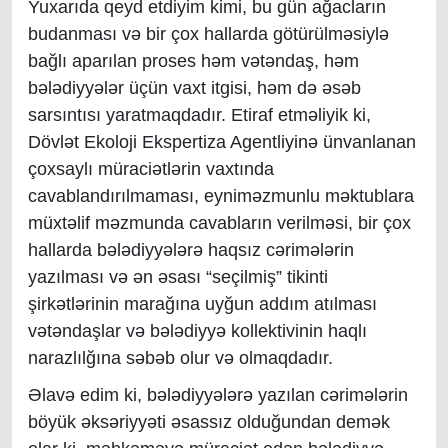
Yuxarıda qeyd etdiyim kimi, bu gün ağacların
budanması və bir çox hallarda götürülməsiylə
bağlı aparılan proses həm vətəndaş, həm
bələdiyyələr üçün vaxt itgisi, həm də əsəb
sarsıntısı yaratmaqdadır. Etiraf etməliyik ki,
Dövlət Ekoloji Ekspertiza Agentliyinə ünvanlanan
çoxsaylı müraciətlərin vaxtında
cavablandırılmaması, eyniməzmunlu məktublara
müxtəlif məzmunda cavabların verilməsi, bir çox
hallarda bələdiyyələrə haqsız cərimələrin
yazılması və ən əsası “seçilmiş” tikinti
şirkətlərinin marağına uyğun addım atılması
vətəndaşlar və bələdiyyə kollektivinin haqlı
narazlılğına səbəb olur və olmaqdadır.
Əlavə edim ki, bələdiyyələrə yazılan cərimələrin
böyük əksəriyyəti əsassız olduğundan demək