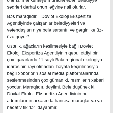
olar ki, məhkəməyə müraciət edən bələdiyyə
sədrləri dərhal onun ləğvinə nail olurlar.
Bəs maraqlıdır, Dövlət Ekoloji Ekspertiza
Agentliyində çalışanlar bələdiyyələri və
vətəndaşları niyə belə sarsıntı və gərginlikə üz-
üzə qoyur?
Üstəlik, ağacların kəsilməsiylə bağlı Dövlət
Ekoloji Ekspertiza Agentliyinin qəbul etdiyi bir
çox qərarlarda 11 saylı Bakı regional ekologiya
idarəsinin rəyi olmadan həyata keçirilməsiylə
bağlı xəbərlərin sosial media platformalarında
səslənməsindən çox güman ki, rəsmilərin xəbəri
yoxdur. Maraqlıdır, deyilmi. Belə düşünək ki,
Dövlət Ekoloji Ekspertiza Agentliyinin bu
addımlarının arxasında hansısa maraqlar və ya
neqativ fikirlər dayanmır.