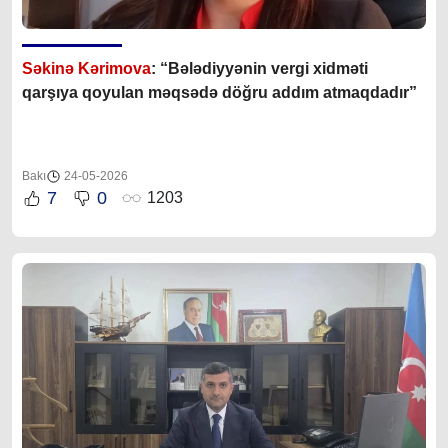
Səkinə Kərimova
: “Bələdiyyənin vergi xidməti
qarşıya qoyulan məqsədə döğru addım atmaqdadır”
Bakı
24-05-2026
7
0
1203