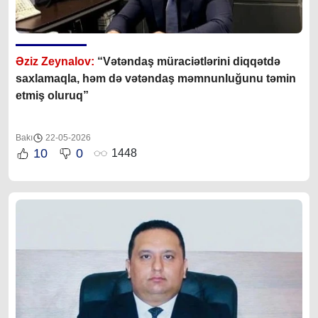
Əziz Zeynalov:
“Vətəndaş müraciətlərini diqqətdə
saxlamaqla, həm də vətəndaş məmnunluğunu təmin
etmiş oluruq”
Bakı
22-05-2026
10
0
1448