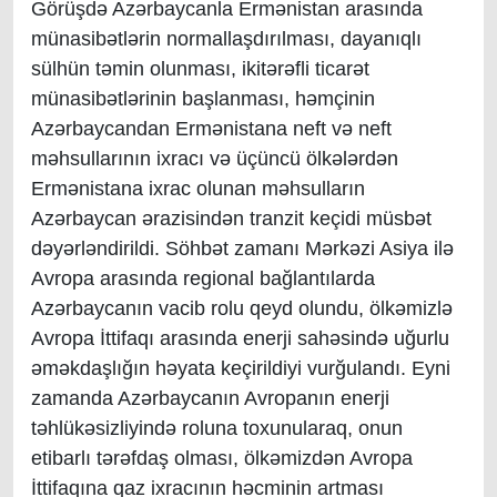
Görüşdə Azərbaycanla Ermənistan arasında
münasibətlərin normallaşdırılması, dayanıqlı
sülhün təmin olunması, ikitərəfli ticarət
münasibətlərinin başlanması, həmçinin
Azərbaycandan Ermənistana neft və neft
məhsullarının ixracı və üçüncü ölkələrdən
Ermənistana ixrac olunan məhsulların
Azərbaycan ərazisindən tranzit keçidi müsbət
dəyərləndirildi. Söhbət zamanı Mərkəzi Asiya ilə
Avropa arasında regional bağlantılarda
Azərbaycanın vacib rolu qeyd olundu, ölkəmizlə
Avropa İttifaqı arasında enerji sahəsində uğurlu
əməkdaşlığın həyata keçirildiyi vurğulandı. Eyni
zamanda Azərbaycanın Avropanın enerji
təhlükəsizliyində roluna toxunularaq, onun
etibarlı tərəfdaş olması, ölkəmizdən Avropa
İttifaqına qaz ixracının həcminin artması