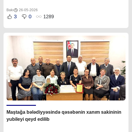
Bakı
26-05-2026
3
0
1289
Maştağa bələdiyyəsində qəsəbənin xanım sakininin
yubileyi qeyd edilib