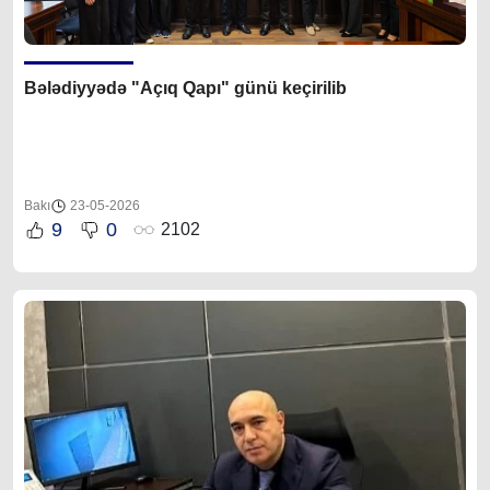
Bələdiyyədə "Açıq Qapı" günü keçirilib
Bakı
23-05-2026
9
0
2102