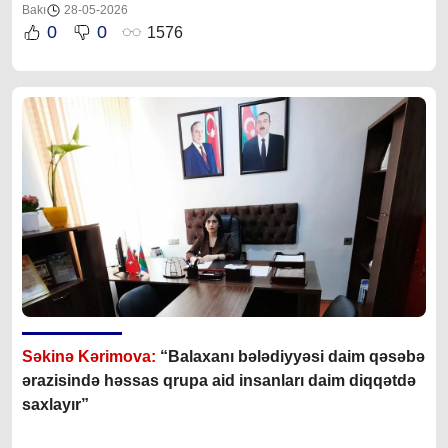
Bakı
28-05-2026
0
0
1576
Səkinə Kərimova:
“Balaxanı bələdiyyəsi daim qəsəbə
ərazisində həssas qrupa aid insanları daim diqqətdə
saxlayır”