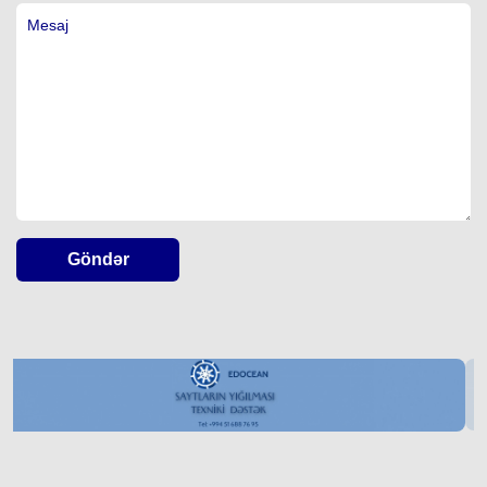
Göndər