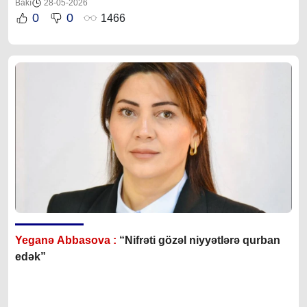
Bakı
28-05-2026
0
0
1466
Yeganə Abbasova :
“Nifrəti gözəl niyyətlərə qurban
edək”