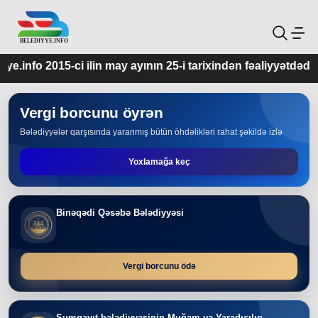
 may ayının 25-i tarixindən fəaliyyətdədir.
Vergi borcunu öyrən
Bələdiyyələr qarşısında yaranmış bütün öhdəlikləri rahat şəkildə izlə
Yoxlamağa keç
Binəqədi Qəsəbə Bələdiyyəsi
Vergi borcunu ödə
Sumqayıt bələdiyyəsinin Muğam və Yaradıcılıq