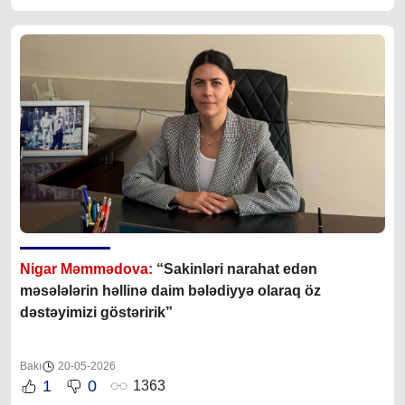
Nigar Məmmədova:
“Sakinləri narahat edən
məsələlərin həllinə daim bələdiyyə olaraq öz
dəstəyimizi göstəririk”
Bakı
20-05-2026
1
0
1363