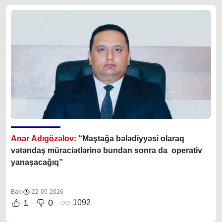
Anar Adıgözəlov:
“
Maştağa bələdiyyəsi olaraq
vətəndaş müraciətlərinə bundan sonra da operativ
yanaşacağıq”
Bakı
22-05-2026
1
0
1092