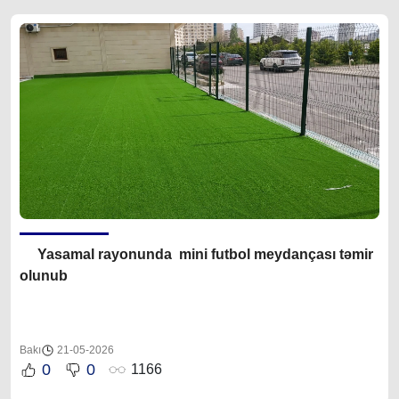
Yasamal rayonunda mini futbol meydançası təmir
olunub
Bakı
21-05-2026
0
0
1166