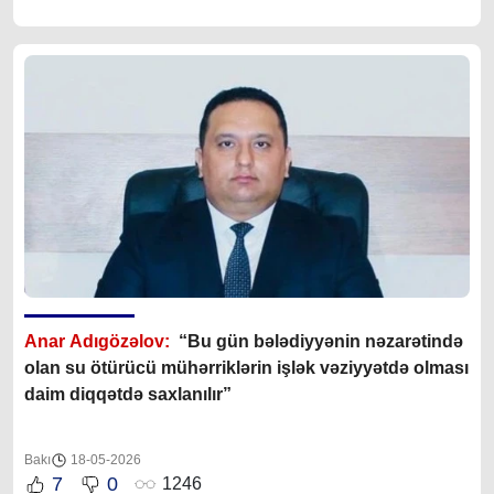
Anar Adıgözəlov:
“Bu gün bələdiyyənin nəzarətində
olan su ötürücü mühərriklərin işlək vəziyyətdə olması
daim diqqətdə saxlanılır”
Bakı
18-05-2026
7
0
1246