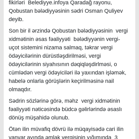
fikirləri Belediyye.infoya Qaradağ rayonu,
Qobustan bələdiyyəsinin sədri Osman Quliyev
deyib.
Son bir il ərzində Qobustan bələdiyyəsinin vergi
xidmətinin əsas fəaliyyəti bələdiyyənin vergi-
uçot sistemini nizama salmaq, təkrar vergi
ödəyicilərinin dürüstləşdirilməsi, vergi
ödəyicilərinin siyahısının dəqiqləşdirlməsi, o
cümlədən vergi ödəyiciləri ilə yaxından işləmək,
habelə onlarla görüşlərin keçirilməsinə nail
olmaqdır.
Sədrin sözlərinə görə, məhz vergi xidmətinin
fəaliyyəti nəticəsində büdcə gəlirlərində əsaslı
dönüş müşahidə olunub.
Ötən ilin müvafiq dövrü ilə müqayisədə cari ilin
yanvar ayında əmlak vergisinin yığımında 3