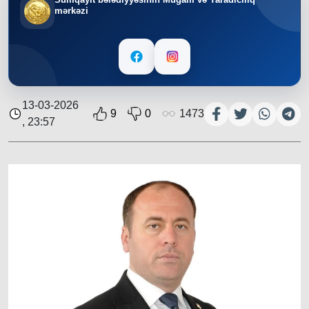
mərkəzi
13-03-2026
9
0
1473
, 23:57