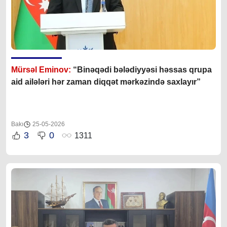
Mürsəl Eminov:
“Binəqədi bələdiyyəsi həssas qrupa
aid ailələri hər zaman diqqət mərkəzində saxlayır”
Bakı
25-05-2026
3
0
1311