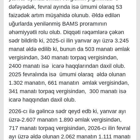
dəfəyədək, fevral ayında isə ümumi olaraq 53
faizədək artım müşahidə olunub. Əldə edilən
uğurlarda yenilənmiş BAMS proramının
əhəmiyyətli rolu olub. Diqqəti rəqəmlərə çəkən
sədr bildirib ki, 2025-ci ilin yanvar ayı üzrə 3.245
manat əldə edilib ki, bunun da 503 manatı əmlak
vergisindən, 340 manatı torpaq vergisindən,
2400 manatı isə icarə haqqlarından daxil olub.
2025 fevralında isə ümumi olaraq əldə olunan
1.302 manatın, 661 manatın əmlak vergisindən,
341 manatı torpaq vergisindən, 300 manatı isə
icarə haqqından daxil olub.
2026-cı ilə gəlincə sədr qeyd edb ki, yanvar ayı
üzrə-2.607 manatın 1.890 əmlak vergisindən,
717 manatı torpaq vergisindən, 2026-cı ilin fevral
ayı üzrə əldə olunan 2.062 manatın 1.111 manatı