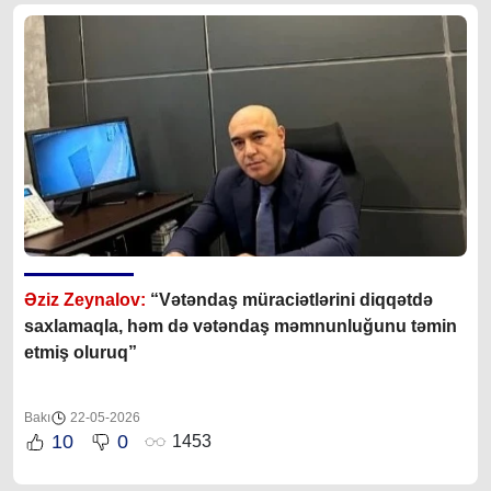
Əziz Zeynalov:
“Vətəndaş müraciətlərini diqqətdə
saxlamaqla, həm də vətəndaş məmnunluğunu təmin
etmiş oluruq”
Bakı
22-05-2026
10
0
1453