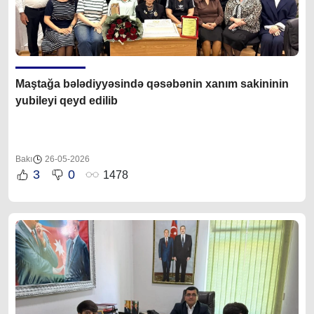
Maştağa bələdiyyəsində qəsəbənin xanım sakininin
yubileyi qeyd edilib
Bakı
26-05-2026
3
0
1478