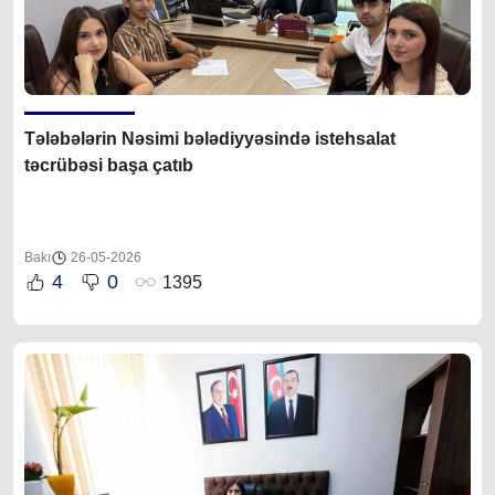
Tələbələrin Nəsimi bələdiyyəsində istehsalat
təcrübəsi başa çatıb
Bakı
26-05-2026
4
0
1395