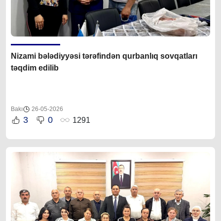
Nizami bələdiyyəsi tərəfindən qurbanlıq sovqatları
təqdim edilib
Bakı
26-05-2026
3
0
1291