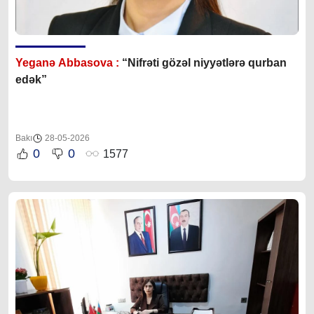
Yeganə Abbasova :
“Nifrəti gözəl niyyətlərə qurban
edək”
Bakı
28-05-2026
0
0
1577