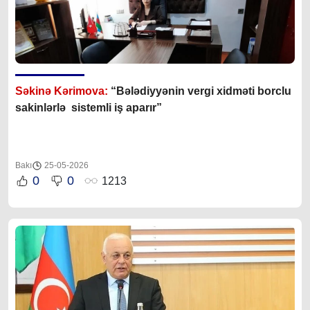
Səkinə Kərimova:
“Bələdiyyənin vergi xidməti borclu
sakinlərlə sistemli iş aparır”
Bakı
25-05-2026
0
0
1213