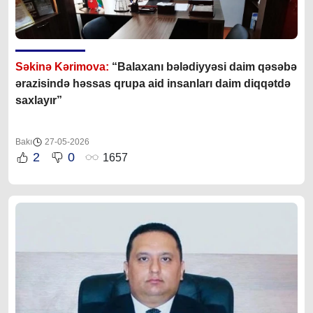
Səkinə Kərimova:
“Balaxanı bələdiyyəsi daim qəsəbə
ərazisində həssas qrupa aid insanları daim diqqətdə
saxlayır”
Bakı
27-05-2026
2
0
1657