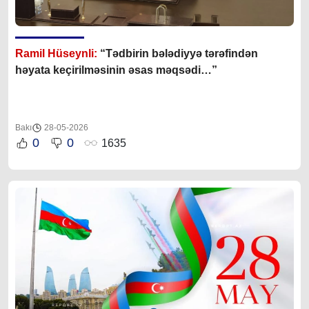
Ramil Hüseynli:
“Tədbirin bələdiyyə tərəfindən
həyata keçirilməsinin əsas məqsədi…”
Bakı
28-05-2026
0
0
1635