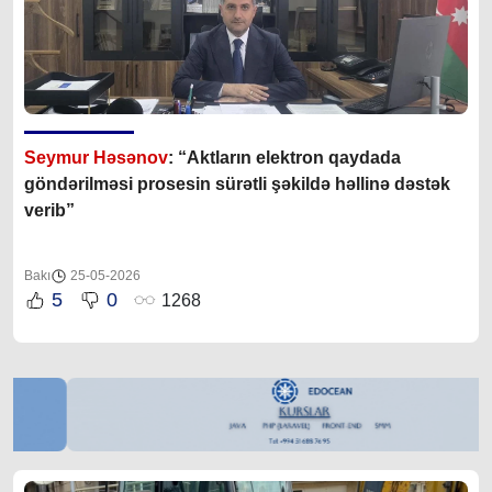
Seymur Həsənov
: “Aktların elektron qaydada
göndərilməsi prosesin sürətli şəkildə həllinə dəstək
verib”
Bakı
25-05-2026
5
0
1268