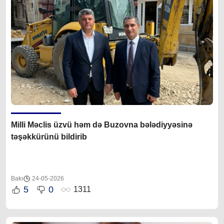
Milli Məclis üzvü həm də Buzovna bələdiyyəsinə
təşəkkürünü bildirib
Bakı
24-05-2026
5
0
1311