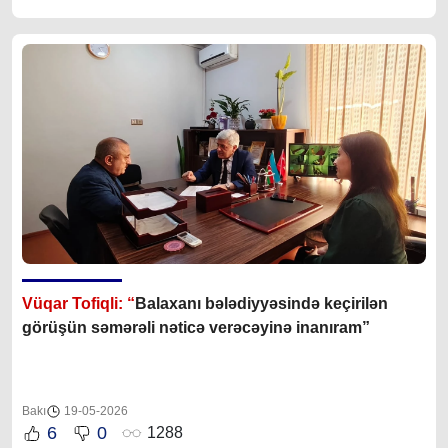
Vüqar Tofiqli: “
Balaxanı bələdiyyəsində keçirilən
görüşün səmərəli nəticə verəcəyinə inanıram”
Bakı
19-05-2026
6
0
1288