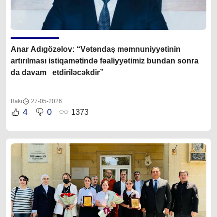
Anar Adıgözəlov: “Vətəndaş məmnuniyyətinin
artırılması istiqamətində fəaliyyətimiz bundan sonra
da davam etdiriləcəkdir”
Bakı
27-05-2026
4
0
1373