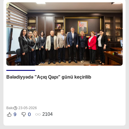
Bələdiyyədə "Açıq Qapı" günü keçirilib
Bakı
23-05-2026
9
0
2104