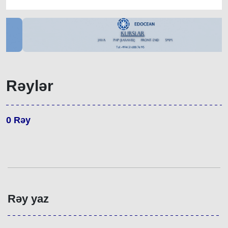
Rəylər
0
Rəy
Rəy yaz