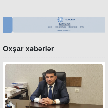
Oxşar xəbərlər