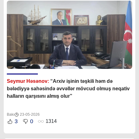
Seymur Həsənov:
“Arxiv işinin təşkili həm də
bələdiyyə sahəsində əvvəllər mövcud olmuş neqativ
halların qarşısını almış olur”
Bakı
23-05-2026
3
0
1314