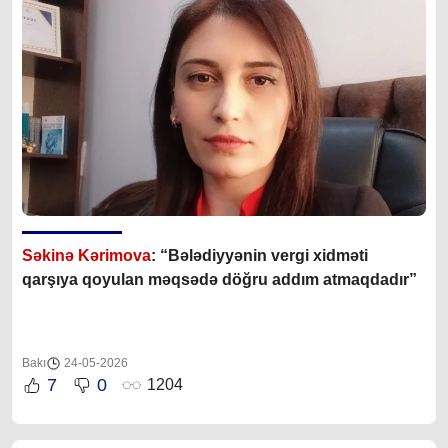
Səkinə Kərimova
: “Bələdiyyənin vergi xidməti
qarşıya qoyulan məqsədə döğru addım atmaqdadır”
Bakı
24-05-2026
7
0
1204