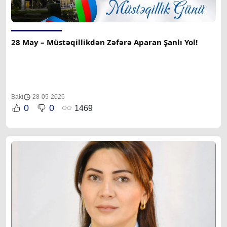
28 May – Müstəqillikdən Zəfərə Aparan Şanlı Yol!
Bakı
28-05-2026
0
0
1469