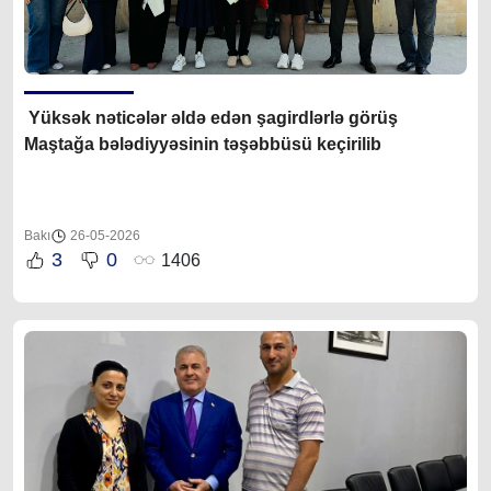
Yüksək nəticələr əldə edən şagirdlərlə görüş
Maştağa bələdiyyəsinin təşəbbüsü keçirilib
Bakı
26-05-2026
3
0
1406