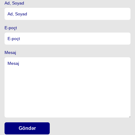
Ad, Soyad
E-poçt
Mesaj
Göndər