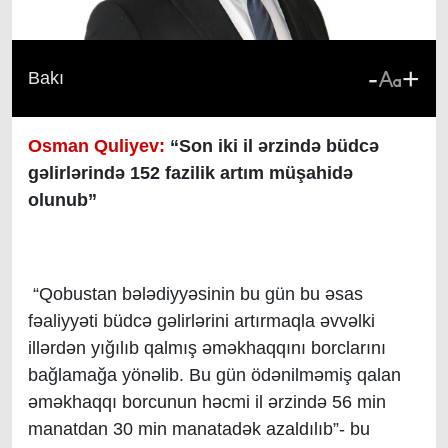
-
+
Bakı
Osman Quliyev:
“Son iki il ərzində büdcə
gəlirlərində 152 fazilik artım müşahidə
olunub”
“Qobustan bələdiyyəsinin bu gün bu əsas
fəaliyyəti büdcə gəlirlərini artırmaqla əvvəlki
illərdən yığılıb qalmış əməkhaqqını borclarını
bağlamağa yönəlib. Bu gün ödənilməmiş qalan
əməkhaqqı borcunun həcmi il ərzində 56 min
manatdan 30 min manatadək azaldılıb”- bu