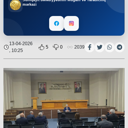
mərkəzi
13-04-2026
5
0
2039
, 10:25