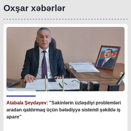
Oxşar xəbərlər
Atabala Şeydayev:
“Sakinlərin üzləşdiyi problemləri
aradan qaldırmaq üçün bələdiyyə sistemli şəkildə iş
aparır”