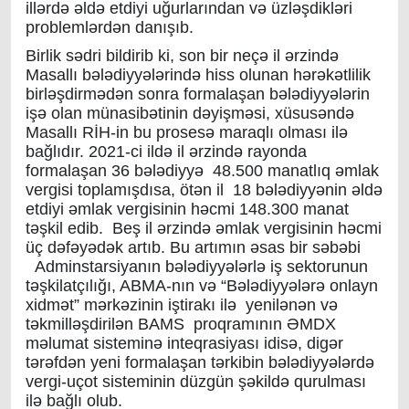
illərdə əldə etdiyi uğurlarından və üzləşdikləri
problemlərdən danışıb.
Birlik sədri bildirib ki, son bir neçə il ərzində
Masallı bələdiyyələrində hiss olunan hərəkətlilik
birləşdirmədən sonra formalaşan bələdiyyələrin
işə olan münasibətinin dəyişməsi, xüsusəndə
Masallı RİH-in bu prosesə maraqlı olması ilə
bağlıdır. 2021-ci ildə il ərzində rayonda
formalaşan 36 bələdiyyə 48.500 manatlıq əmlak
vergisi toplamışdısa, ötən il 18 bələdiyyənin əldə
etdiyi əmlak vergisinin həcmi 148.300 manat
təşkil edib. Beş il ərzində əmlak vergisinin həcmi
üç dəfəyədək artıb. Bu artımın əsas bir səbəbi
Adminstarsiyanın bələdiyyələrlə iş sektorunun
təşkilatçılığı, ABMA-nın və “Bələdiyyələrə onlayn
xidmət” mərkəzinin iştirakı ilə yenilənən və
təkmilləşdirilən BAMS proqramının ƏMDX
məlumat sisteminə inteqrasiyası idisə, digər
tərəfdən yeni formalaşan tərkibin bələdiyyələrdə
vergi-uçot sisteminin düzgün şəkildə qurulması
ilə bağlı olub.