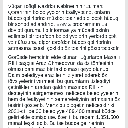
Vüqar Tofiqli Nazirlər Kabinetinin “11 mart
Qərarı”nın bələdiyyələrin fəaliyyətinə, onların
büdcə gəlirlərinə müsbət təsir edə biləcək hüquqi
bir sənəd adlandırıb. BAMS proqramının 13
dövləti qurumu ilə informasiya mübadiləsinin
edilməsi bir tərəfdən bələdiyyələrin yerlərdə çəki
və nüfuzuna, digər tərəfdən büdcə gəlirlərinin
artmasına əsaslı çəkildə öz təsirini göstərəcəkdir.
Görüşdə həmçinin əldə olunan uğurlarda Masallı
RİH başçısı Araz Əhmədovun da öz töhfəsinin
olması danılmaz bir fakt olması qeyd olunub.
Daim bələdiyyə ərazilərini ziyarət edərək öz
tövsiyələrini verməsi, bu qurumların üzləşdiyi
çətinliklərin aradan qaldırılmasında RİH-in
dəstəyinin əsirgəməməsi nəticədə bələdiyyələrin
həm də fəaliyyətinin səmərələliyinin artmasına öz
təsirini göstərib. Məhz bu diqqətin nəticəsidir ki,
2021-ci ildə 36 bələdiyyə 489.400 manat büdcə
gəliri əldə etmişdirsə, ötən il bu rəqəm 1.351.500
manat təşkil edib. Bu isə büdcə gəlirlərinin