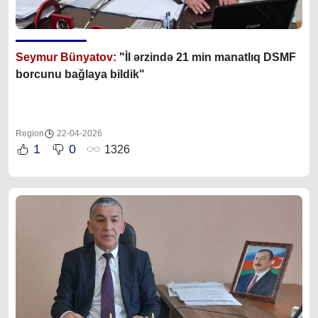
Seymur Bünyatov:
"İl ərzində 21 min manatlıq DSMF
borcunu bağlaya bildik"
Region
22-04-2026
1
0
1326