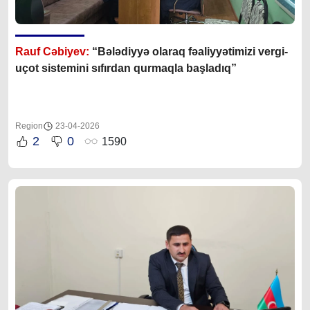
Rauf Cəbiyev:
“Bələdiyyə olaraq fəaliyyətimizi vergi-
uçot sistemini sıfırdan qurmaqla başladıq”
Region
23-04-2026
2
0
1590