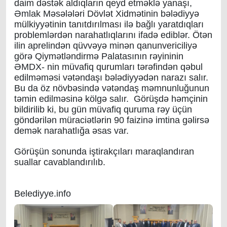
daim dəstək aldıqların qeyd etməklə yanaşı,
Əmlak Məsələləri Dövlət Xidmətinin bələdiyyə
mülkiyyətinin tanıtdırılması ilə bağlı yaratdıqları
problemlərdən narahatlıqlarını ifadə ediblər. Ötən
ilin aprelindən qüvvəyə minən qanunvericiliyə
görə Qiymətləndirmə Palatasının rəyininin
ƏMDX- nin müvafiq qurumları tərəfindən qəbul
edilməməsi vətəndaşı bələdiyyədən narazı salır.
Bu da öz növbəsində vətəndaş məmnunluğunun
təmin edilməsinə kölgə salır. Görüşdə həmçinin
bildirilib ki, bu gün müvafiq quruma rəy üçün
göndərilən müraciətlərin 90 faizinə imtina gəlirsə
demək narahatlığa əsas var.
Görüşün sonunda iştirakçıları maraqlandıran
suallar cavablandırılıb.
Belediyye.info