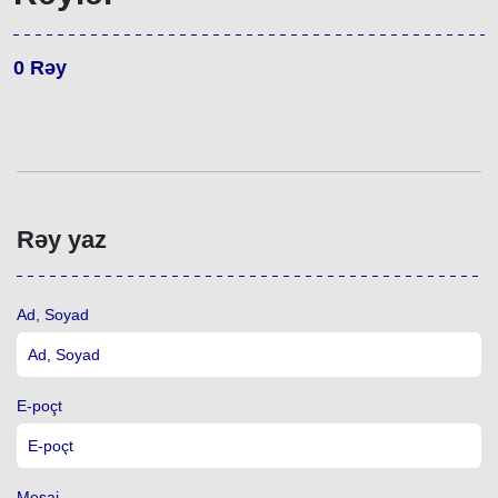
0
Rəy
Rəy yaz
Ad, Soyad
E-poçt
Mesaj