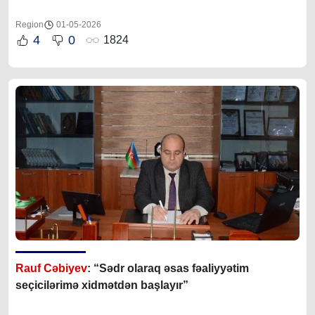
Region
01-05-2026
4
0
1824
Rauf Cəbiyev
: “Sədr olaraq əsas fəaliyyətim
seçicilərimə xidmətdən başlayır”