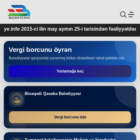
n may ayının 25-i tarixindən fəaliyyətdədir.
Vergi borcunu öyrən
Bələdiyyələr qarşısında yaranmış bütün öhdəlikləri rahat şəkildə izlə
Yoxlamağa keç
Binəqədi Qəsəbə Bələdiyyəsi
Vergi borcunu ödə
Sumqayıt bələdiyyəsinin Muğam və Yaradıcılıq