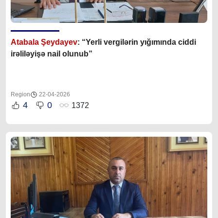
Atabala Şeydayev
: “Yerli vergilərin yığımında ciddi
irəliləyişə nail olunub”
Region
22-04-2026
4
0
1372