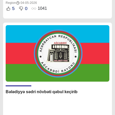
Region
04-05-2026
5
0
1041
Bələdiyyə sədri növbəti qəbul keçirib