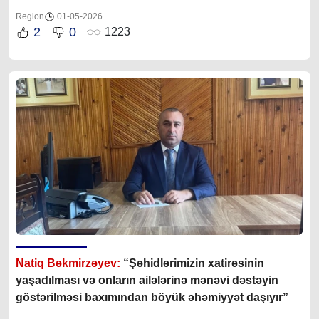
Region
01-05-2026
2
0
1223
Natiq Bəkmirzəyev:
“Şəhidlərimizin xatirəsinin
yaşadılması və onların ailələrinə mənəvi dəstəyin
göstərilməsi baxımından böyük əhəmiyyət daşıyır”