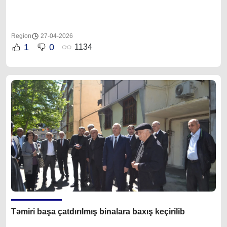
Region
27-04-2026
1
0
1134
Təmiri başa çatdırılmış binalara baxış keçirilib