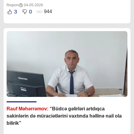
Region
04-05-2026
3
0
944
Rauf Məhərrəmov:
“Büdcə gəlirləri artdıqca
sakinlərin də müraciətlərini vaxtında həllinə nail ola
bilirik”