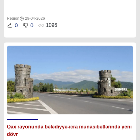
Region
29-04-2026
0
0
1096
Qax rayonunda bələdiyyə-icra münasibətlərində yeni
dövr