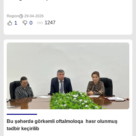
Region
29-04-2026
1
0
1247
Bu şəhərdə görkəmli oftalmoloqa həsr olunmuş
tədbir keçirilib