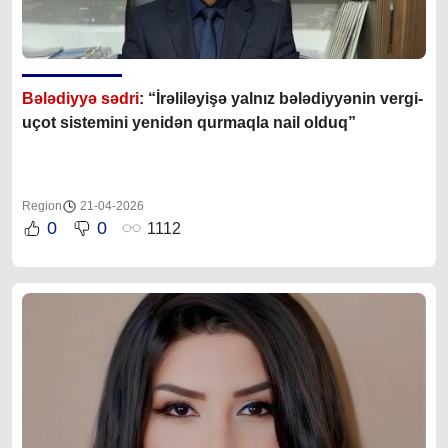
Bələdiyyə sədri
: “İrəliləyişə yalnız b
ələdiyyənin vergi-
uçot sistemini yenidən qurmaqla nail olduq”
Region
21-04-2026
0
0
1112