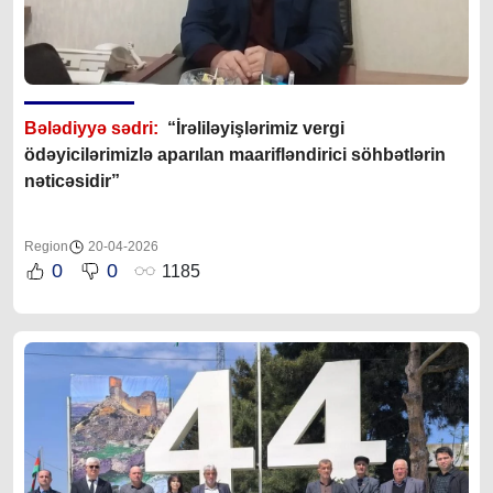
Bələdiyyə sədri:
“İrəliləyişlərimiz vergi
ödəyicilərimizlə aparılan maarifləndirici söhbətlərin
nəticəsidir”
Region
20-04-2026
0
0
1185