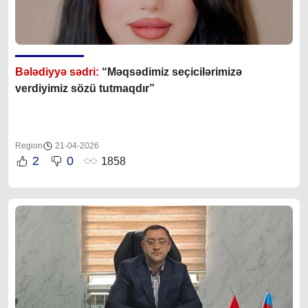
Bələdiyyə sədri:
“Məqsədimiz seçicilərimizə
verdiyimiz sözü tutmaqdır”
Region
21-04-2026
2
0
1858