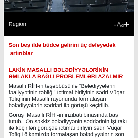
-
+
Region
Son beş ildə büdcə gəlirini üç dəfəyədək
artırıblar
LAKİN MASALLI BƏLƏDİYYƏLƏRİNİN
ƏMLAKLA BAĞLI PROBLEMLƏRİ AZALMIR
Masallı RİH-in təşəbbüsü ilə “Bələdiyyələrin
fəaliyyətinin təbliği” İctimai birliyinin sədri Vüqar
Tofiqlinin Masallı rayonunda formalaşan
bələdiyyələrin sədrləri ilə görüşü keçirilib.
Görüş Masallı RİH -in inzibati binasında baş
tutub. On səkkiz bələdiyyənin sədrlərinin iştirakı
ilə keçirilən görüşdə ictimai birliyin sədri Vüqar
Tofiqli ölkəmizdə formalaşan bələdiyyələrin son