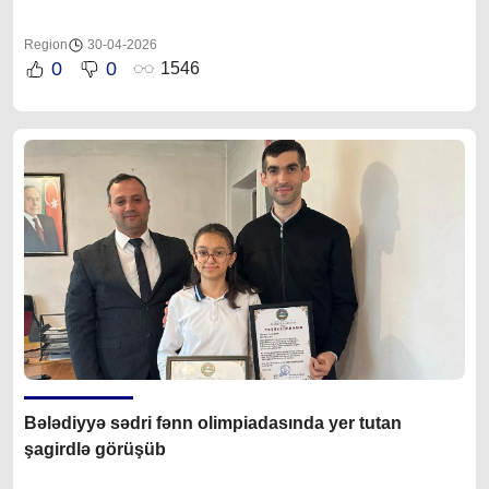
Region
30-04-2026
0
0
1546
Bələdiyyə sədri fənn olimpiadasında yer tutan
şagirdlə görüşüb