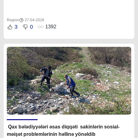
Region
27-04-2026
3
0
1392
Qax bələdiyyələri əsas diqqəti sakinlərin sosial-
məişət problemlərinin həllinə yönəldib