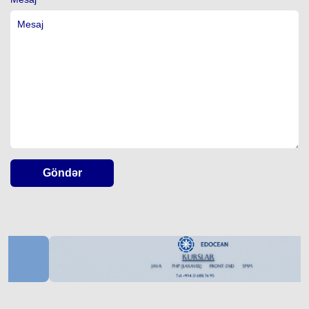
Göndər