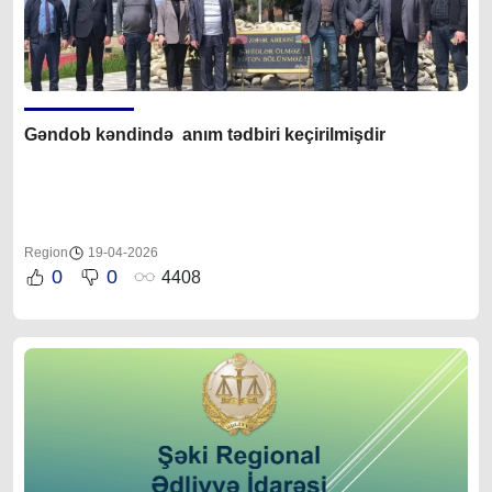
Gəndob kəndində anım tədbiri keçirilmişdir
Region
19-04-2026
0
0
4408