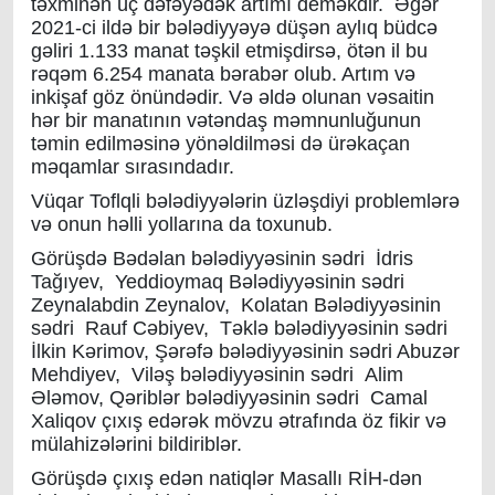
təxminən üç dəfəyədək artımı deməkdir. Əgər
2021-ci ildə bir bələdiyyəyə düşən aylıq büdcə
gəliri 1.133 manat təşkil etmişdirsə, ötən il bu
rəqəm 6.254 manata bərabər olub. Artım və
inkişaf göz önündədir. Və əldə olunan vəsaitin
hər bir manatının vətəndaş məmnunluğunun
təmin edilməsinə yönəldilməsi də ürəkaçan
məqamlar sırasındadır.
Vüqar Toflqli bələdiyyələrin üzləşdiyi problemlərə
və onun həlli yollarına da toxunub.
Görüşdə Bədəlan bələdiyyəsinin sədri İdris
Tağıyev, Yeddioymaq Bələdiyyəsinin sədri
Zeynalabdin Zeynalov, Kolatan Bələdiyyəsinin
sədri Rauf Cəbiyev, Təklə bələdiyyəsinin sədri
İlkin Kərimov, Şərəfə bələdiyyəsinin sədri Abuzər
Mehdiyev, Viləş bələdiyyəsinin sədri Alim
Ələmov, Qəriblər bələdiyyəsinin sədri Camal
Xaliqov çıxış edərək mövzu ətrafında öz fikir və
mülahizələrini bildiriblər.
Görüşdə çıxış edən natiqlər Masallı RİH-dən