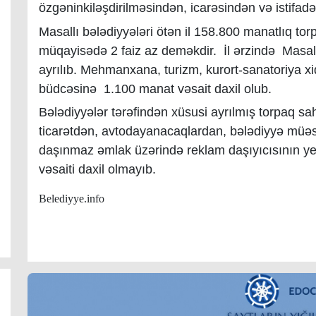
özgəninkiləşdirilməsindən, icarəsindən və istifad
Masallı bələdiyyələri ötən il 158.800 manatlıq torp
müqayisədə 2 faiz az deməkdir. İl ərzində Masal
ayrılıb. Mehmanxana, turizm, kurort-sanatoriya xi
büdcəsinə 1.100 manat vəsait daxil olub.
Bələdiyyələr tərəfindən xüsusi ayrılmış torpaq s
ticarətdən, avtodayanacaqlardan, bələdiyyə müəs
daşınmaz əmlak üzərində reklam daşıyıcısının ye
vəsaiti daxil olmayıb.
Belediyye.info