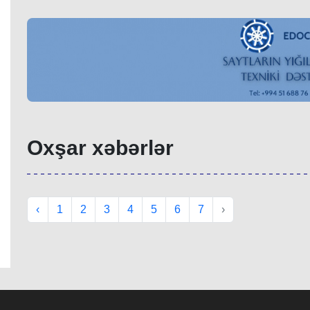
Oxşar xəbərlər
‹
1
2
3
4
5
6
7
›