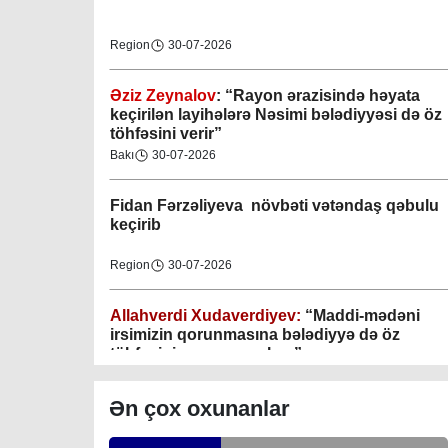
Region
30-07-2026
Əziz Zeynalov
: “Rayon ərazisində həyata
Gəncə şəhəri Nizami bələdiyyəsi
keçirilən layihələrə Nəsimi bələdiyyəsi də öz
töhfəsini verir”
08-04-2023
Bakı
30-07-2026
M.Ə.Rəsuzladə bələdiyyəsi
Fidan F
ərzəliyeva növbəti vətəndaş qəbulu
07-04-2023
keçirib
Xətai bələdiyyəsi
Region
30-07-2026
07-04-2023
Allahverdi Xudaverdiyev:
“Maddi-mədəni
Mingəçevir bələdiyyəsi
irsimizin qorunmasına bələdiyyə də öz
töhfəsini verməyə çalışır”
06-04-2023
Gündəlik Xəbərlər
30-07-2026
Ən çox oxunanlar
Nəsimi bələdiyyəsi
Tahir Məmmədovun sakinlərlə növbəti
06-04-2023
səyyar görüşü keçirilib