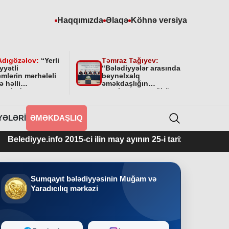
Haqqımızda
Əlaqə
Köhnə versiya
Adıgözəlov:
“
Yerli
Təmraz Tağıyev:
yyətli
“Bələdiyyələr arasında
mlərin mərhələli
beynəlxalq
ə həlli
əməkdaşlığın
amətində
qurulmasının mühüm
yyətini bundan
əhəmiyyəti var”
 da davam
cəkdir
”
YƏLƏRI
ƏMƏKDAŞLIQ
yye.info 2015-ci ilin may ayının 25-i tarixindən fəaliyyətdədir
Sumqayıt bələdiyyəsinin Muğam və
Yaradıcılıq mərkəzi