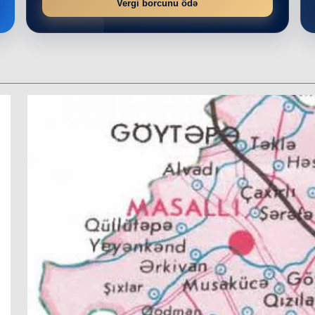
Vergi borcunu ödə
r