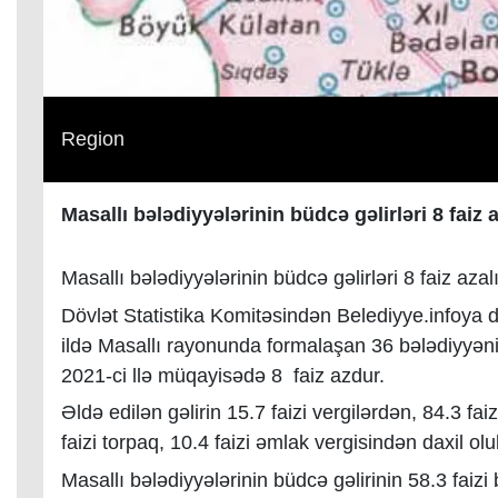
Region
Masallı bələdiyyələrinin büdcə gəlirləri 8 faiz 
Masallı bələdiyyələrinin büdcə gəlirləri 8 faiz azal
Dövlət Statistika Komitəsindən Belediyye.infoya 
ildə Masallı rayonunda formalaşan 36 bələdiyyən
2021-ci llə müqayisədə 8 faiz azdur.
Əldə edilən gəlirin 15.7 faizi vergilərdən, 84.3 fa
faizi torpaq, 10.4 faizi əmlak vergisindən daxil olu
Masallı bələdiyyələrinin büdcə gəlirinin 58.3 faiz