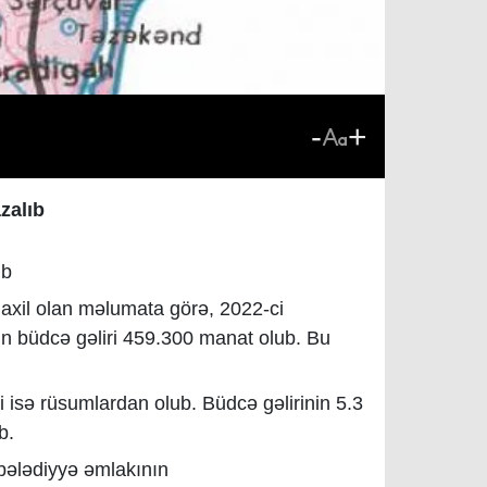
-
+
azalıb
ıb
daxil olan məlumata görə, 2022-ci
in büdcə gəliri 459.300 manat olub. Bu
izi isə rüsumlardan olub. Büdcə gəlirinin 5.3
b.
i bələdiyyə əmlakının