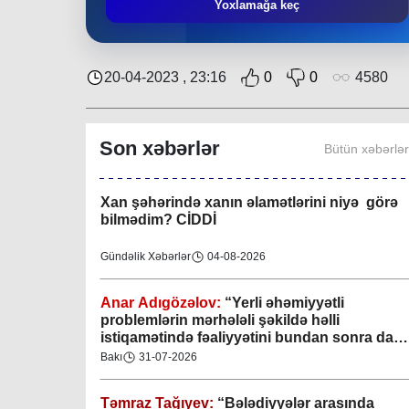
Təmraz Tağıyev:
“Nərimanov bələdiyyəsi
Yoxlamağa keç
bundan sonra da sakinlərin sosial-rifah
halının yaxşılaşdırılmasına öz töhfəsini
verəcəkdir”
Bakı
29-07-2026
20-04-2023 , 23:16
0
0
4580
Keçmişdən gələcəyə - toplaşaq muzeylərə!
Son xəbərlər
Bütün xəbərlə
Elmi-Praktik Məsələlər
07-08-2026
Xan şəhərində xanın əlamətlərini niyə görə
bilmədim? CİDDİ
Gündəlik Xəbərlər
04-08-2026
Anar Adıgözəlov:
“
Yerli əhəmiyyətli
problemlərin mərhələli şəkildə həlli
istiqamətində fəaliyyətini bundan sonra da
davam etdirəcəkdir
”
Bakı
31-07-2026
Təmraz Tağıyev:
“Bələdiyyələr arasında