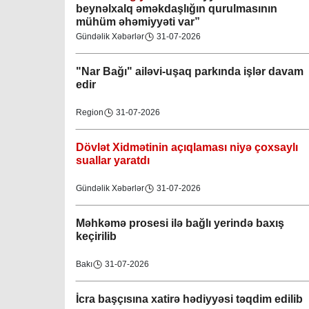
beynəlxalq əməkdaşlığın qurulmasının
mühüm əhəmiyyəti var”
Gündəlik Xəbərlər
31-07-2026
"Nar Bağı" ailəvi-uşaq parkında işlər davam
edir
Region
31-07-2026
Dövlət Xidmətinin açıqlaması niyə çoxsaylı
suallar yaratdı
Gündəlik Xəbərlər
31-07-2026
Məhkəmə prosesi ilə bağlı yerində baxış
keçirilib
Bakı
31-07-2026
İcra başçısına xatirə hədiyyəsi təqdim edilib