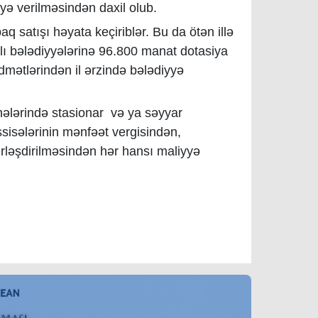
əyə verilməsindən daxil olub.
aq satışı həyata keçiriblər. Bu da ötən illə
lı bələdiyyələrinə 96.800 manat dotasiya
dmətlərindən il ərzində bələdiyyə
ahələrində stasionar və ya səyyar
sisələrinin mənfəət vergisindən,
rləşdirilməsindən hər hansı maliyyə