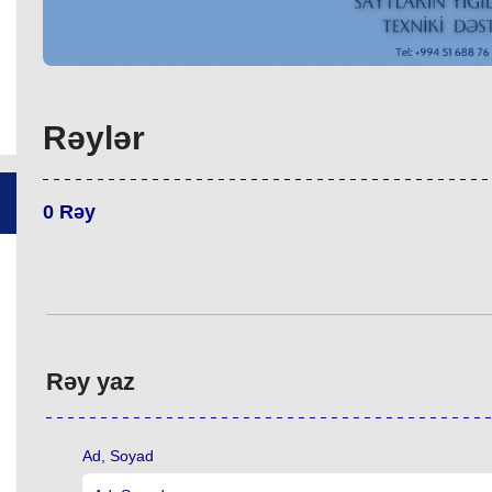
Rəylər
0
Rəy
Rəy yaz
Ad, Soyad