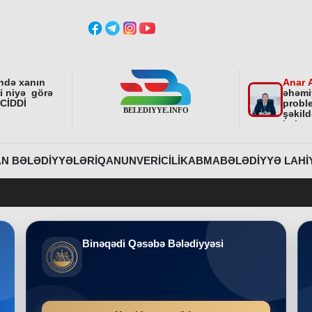
ndə xanın
Anar 
ni niyə görə
əhəmi
 CİDDİ
proble
şəkild
istiq
fəali
sonra
etdirə
N BƏLƏDIYYƏLƏRI
QANUNVERICILIK
ABMA
BƏLƏDIYYƏ LAHI
Beledi
Binəqədi Qəsəbə Bələdiyyəsi