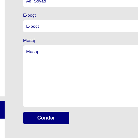
E-poçt
Mesaj
Göndər