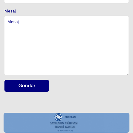
Mesaj
Göndər