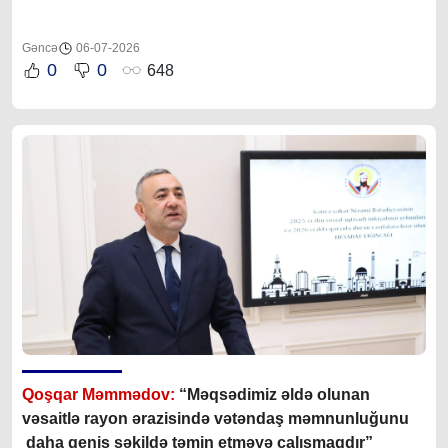
Gəncə
06-07-2026
0
0
648
Qoşqar Məmmədov:
“Məqsədimiz əldə olunan
vəsaitlə rayon ərazisində vətəndaş məmnunluğunu
daha geniş şəkildə təmin etməyə çalışmaqdır”