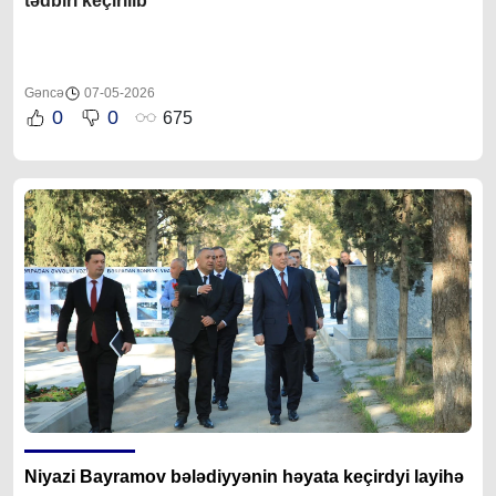
tədbiri keçirilib
Gəncə
07-05-2026
0
0
675
Niyazi Bayramov bələdiyyənin həyata keçirdyi layihə