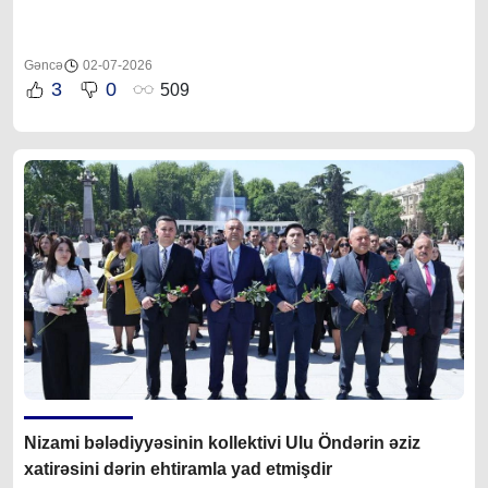
Gəncə
02-07-2026
3
0
509
Nizami bələdiyyəsinin kollektivi Ulu Öndərin əziz
xatirəsini dərin ehtiramla yad etmişdir