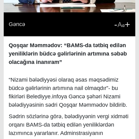
-
+
Gəncə
Qoşqar Məmmədov: “BAMS-da tətbiq edilən
yeniliklərin büdcə gəlirlərinin artımına səbəb
olacağına inanıram”
“Nizami bələdiyyəsi olaraq əsas məqsədimiz
büdcə gəlirlərinin artımına nail olmaqdır”- bu
fikirləri Belediyye.infoya Gəncə şəhəri Nizami
bələdiyyəsinin sədri Qoşqar Məmmədov bildirib.
Sədrin sözlərinə görə, bələdiyyənin vergi xidməti
orqanı BAMS-da tətbiq edilən yeniliklərdən
lazımınca yararlanır. Adminstrasiyanın