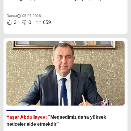
Gəncə
05-07-2026
3
0
659
Yaşar Abdullayev:
“Məqsədimiz daha yüksək
nəticələr əldə etməkdir”