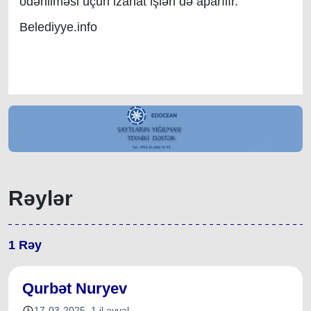
ödənilməsi üçün izahat işləri də aparılır.
Belediyye.info
Rəylər
1
Rəy
Qurbət Nuryev
17-03-2025
,
1 il əvvəl