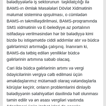
bələdiyyələrlə iş sektorunun təşkilatçılığı ilə
BAMS-ın Əmlak Məsələləri Dövlət Xidmətinin
məlumat sisteminə qoşulması, o cümlədən
BAMS-ın təkmilləşdirilməsi, BAMS-proqramında
SMS xidmətinin və E-belediyye.az portalının
istifadəyə verilməsindən hər bir bələdiyyə kimi
bizdə bu istiqamətdə ciddi addımlar atır və büdcə
gəlirlərimizi artırmağa çalışırıq. İnanıram ki,
BAMS-da tətbiq edilən yeniliklər büdcə
gəlirlərinin artımına səbəb olacaq.
Cari ildə büdcə gəlirlərinin artımı və vergi
ödəyicilərinin vergiyə cəlb edilməsi üçün
əməkdaşlarımız mütəmadi olaraq vətəndaşlarla
körüşlər keçirir, onların problemlərini dinləyib
bələdiyyənin səlahiyətləri daxilində həll olunması
təmin edilir və ən əsası vergiləri vaxtında