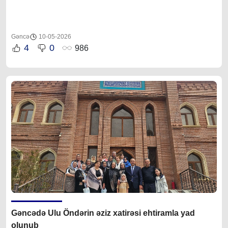
Gəncə
10-05-2026
4
0
986
Gəncədə Ulu Öndərin əziz xatirəsi ehtiramla yad
olunub