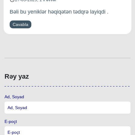
Bəli bu yeniklər həqiqətən tədqrə layiqdi .
Cavabla
Rəy yaz
Ad, Soyad
E-poçt