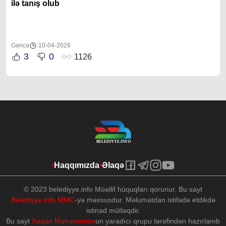
ilə tanış olub
Gəncə
10-04-2026
3
0
1126
Haqqımızda
Əlaqə
© 2023 belediyye.info Müəllif hüquqları qorunur. Bu sayt
Belediyye.info MMC
-yə məxsusdur. Məlumatdan istifadə etdikdə
istinad mütləqdir.
Bu sayt
Xaqan Məhərrəmov
un yaradıcı qrupu tərəfindən hazırlanıb