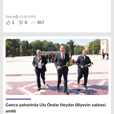
Gəncə
11-05-2026
1
0
857
Gəncə şəhərində Ulu Öndər Heydər Əliyevin xatirəsi
anılıb