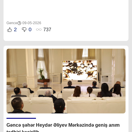
Gəncə
09-05-2026
2
0
737
Gəncə şəhər Heydər Əliyev Mərkəzində geniş anım