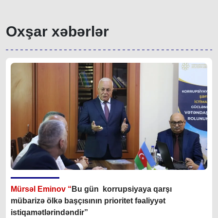
Oxşar xəbərlər
Mürsəl Eminov “
Bu gün korrupsiyaya qarşı
mübarizə ölkə başçısının prioritet fəaliyyət
istiqamətlərindəndir”