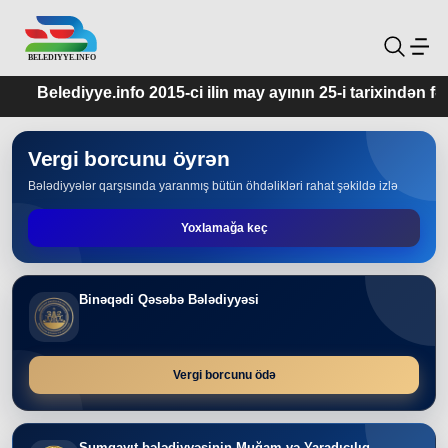
ediyye.info 2015-ci ilin may ayının 25-i tarixindən fəaliyyətdə
Vergi borcunu öyrən
Bələdiyyələr qarşısında yaranmış bütün öhdəlikləri rahat şəkildə izlə
Yoxlamağa keç
Binəqədi Qəsəbə Bələdiyyəsi
Vergi borcunu ödə
Sumqayıt bələdiyyəsinin Muğam və Yaradıcılıq