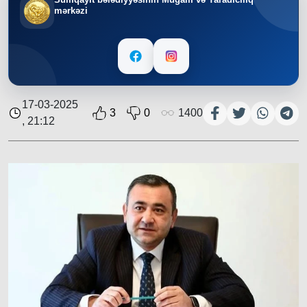
mərkəzi
17-03-2025
3
0
1400
, 21:12