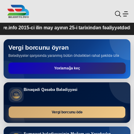
ay ayının 25-i tarixindən fəaliyyətdədir.
Vergi borcunu öyrən
Bələdiyyələr qarşısında yaranmış bütün öhdəlikləri rahat şəkildə izlə
Yoxlamağa keç
Binəqədi Qəsəbə Bələdiyyəsi
Vergi borcunu ödə
Sumqayıt bələdiyyəsinin Muğam və Yaradıcılıq