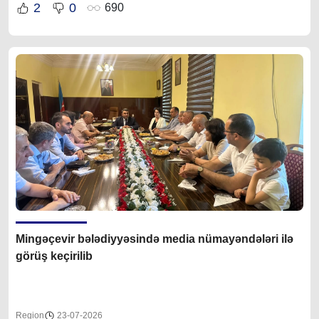
2
0
690
Mingəçevir bələdiyyəsində media nümayəndələri ilə
görüş keçirilib
Region
23-07-2026