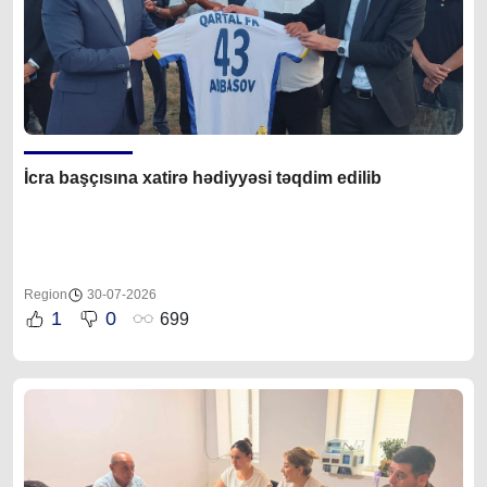
İcra başçısına xatirə hədiyyəsi təqdim edilib
Region
30-07-2026
1
0
699