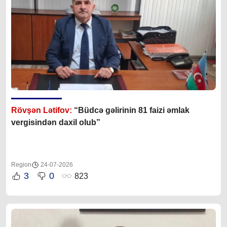
Rövşən Lətifov:
“Büdcə gəlirinin 81 faizi əmlak
vergisindən daxil olub”
Region
24-07-2026
3
0
823