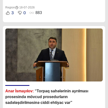
Region
18-07-2026
3
0
883
Anar İsmayılov:
“Torpaq sahələrinin ayrılması
prosesində mövcud prosedurların
sadələşdirilməsinə ciddi ehtiyac var”