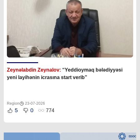
Zeynəlabdin Zeynalov:
“Yeddioymaq bələdiyyəsi
yeni layihənin icrasına start verib”
Region
23-07-2026
5
0
774