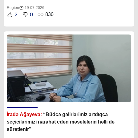
Region
19-07-2026
2
0
830
İradə Ağayeva:
“Büdcə gəlirlərimiz artdıqca
seçicilərimizi narahat edən məsələlərin həlli də
sürətlənir”