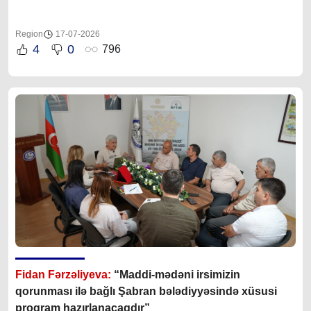
Region
17-07-2026
4
0
796
Fidan Fərzəliyeva:
“Maddi-mədəni irsimizin
qorunması ilə bağlı Şabran bələdiyyəsində xüsusi
proqram hazırlanacaqdır”