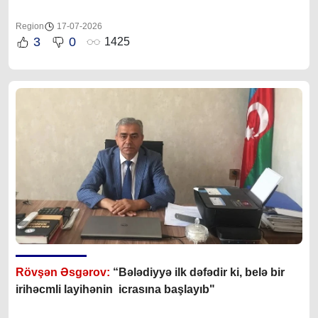
Region
17-07-2026
3
0
1425
Rövşən Əsgərov:
“Bələdiyyə ilk dəfədir ki, belə bir
irihəcmli layihənin icrasına başlayıb"