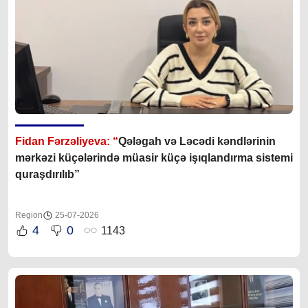
Fidan Fərzəliyeva: “
Qələgah və Ləcədi kəndlərinin
mərkəzi küçələrində müasir küçə işıqlandırma sistemi
quraşdırılıb”
Region
25-07-2026
4
0
1143