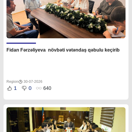
Fidan F
ərzəliyeva növbəti vətəndaş qəbulu keçirib
Region
30-07-2026
1
0
640