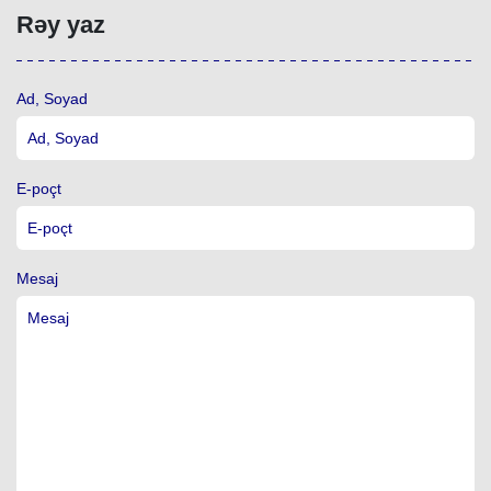
Rəy yaz
Ad, Soyad
E-poçt
Mesaj