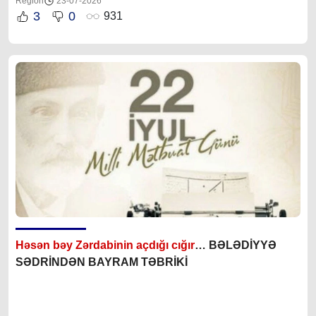
Region
23-07-2026
3
0
931
Həsən bəy Zərdabinin açdığı cığır
… BƏLƏDİYYƏ
SƏDRİNDƏN BAYRAM TƏBRİKİ