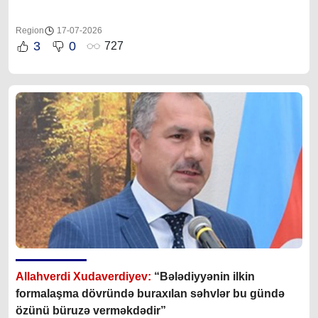
Region
17-07-2026
3
0
727
Allahverdi Xudaverdiyev:
“Bələdiyyənin ilkin
formalaşma dövründə buraxılan səhvlər bu gündə
özünü büruzə verməkdədir”