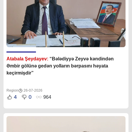
Atabala Şeydayev:
“Bələdiyyə Zeyvə kəndindən
Əmbir gölünə gedən yolların bərpasını həyata
keçirmişdir”
Region
26-07-2026
4
0
964