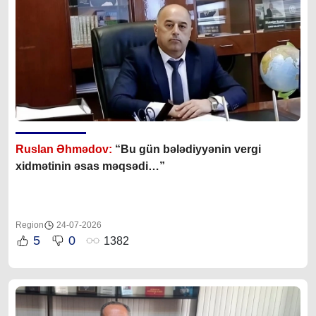
Ruslan Əhmədov:
“Bu gün bələdiyyənin vergi
xidmətinin əsas məqsədi…”
Region
24-07-2026
5
0
1382