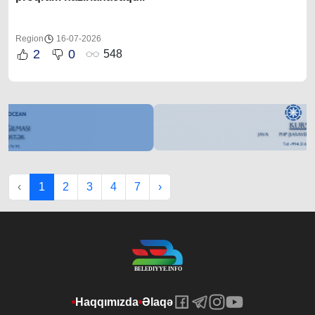
Region
16-07-2026
2
0
548
‹
1
2
3
4
7
›
Haqqımızda
Əlaqə