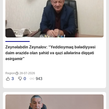
Zeynəlabdin Zeynalov: “Yeddioymaq bələdiyyəsi
daim ərazidə olan şəhid və qazi ailələrinə diqqəti
əsirgəmir”
Region
28-07-2026
3
0
943