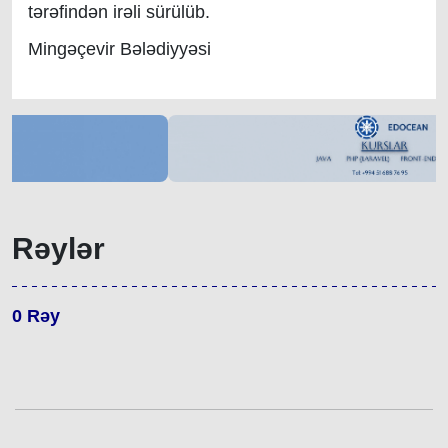
tərəfindən irəli sürülüb.
Mingəçevir Bələdiyyəsi
Rəylər
0
Rəy