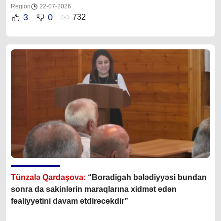
Region
22-07-2026
3
0
732
Tünzalə Qardaşova:
“Boradigah bələdiyyəsi bundan
sonra da sakinlərin maraqlarına xidmət edən
fəaliyyətini davam etdirəcəkdir”