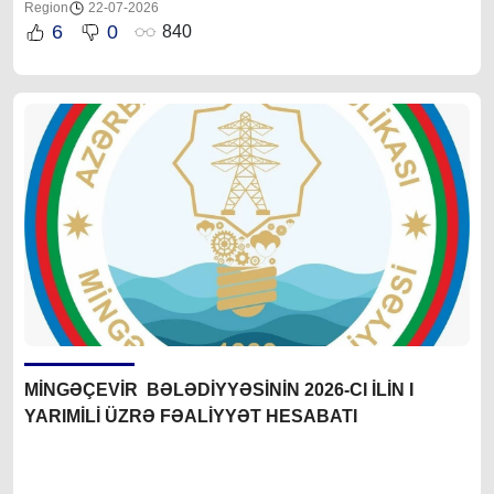
Region
22-07-2026
6
0
840
MİNGƏÇEVİR BƏLƏDİYYƏSİNİN 2026-CI İLİN I
YARIMİLİ ÜZRƏ FƏALİYYƏT HESABATI