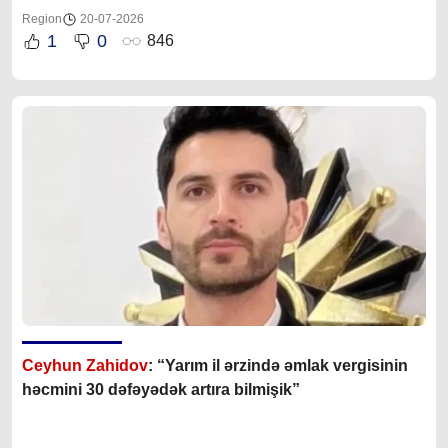
Region
20-07-2026
1
0
846
Ceyhun Zahidov
: “Yarım il ərzində əmlak vergisinin
həcmini 30 dəfəyədək artıra bilmişik”