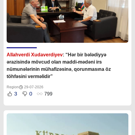
Allahverdi Xudaverdiyev
: “Hər bir bələdiyyə
ərazisində mövcud olan maddi-mədəni irs
nümunələrinin mühafizəsinə, qorunmasına öz
töhfəsini verməlidir”
Region
29-07-2026
3
0
799