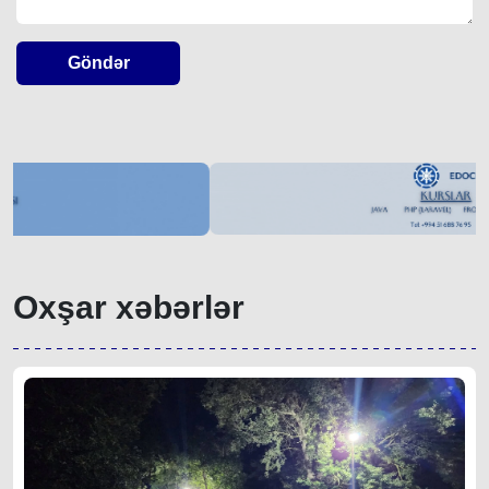
Göndər
Oxşar xəbərlər