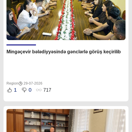
Mingəçevir bələdiyyəsində gənclərlə görüş keçirilib
Region
29-07-2026
1
0
717