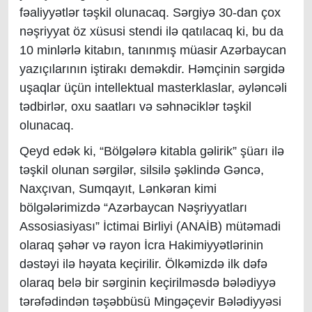
fəaliyyətlər təşkil olunacaq. Sərgiyə 30-dan çox
nəşriyyat öz xüsusi stendi ilə qatılacaq ki, bu da
10 minlərlə kitabın, tanınmış müasir Azərbaycan
yazıçılarının iştirakı deməkdir. Həmçinin sərgidə
uşaqlar üçün intellektual masterklaslar, əyləncəli
tədbirlər, oxu saatları və səhnəciklər təşkil
olunacaq.
Qeyd edək ki, “Bölgələrə kitabla gəlirik” şüarı ilə
təşkil olunan sərgilər, silsilə şəklində Gəncə,
Naxçıvan, Sumqayıt, Lənkəran kimi
bölgələrimizdə “Azərbaycan Nəşriyyatları
Assosiasiyası” İctimai Birliyi (ANAİB) mütəmadi
olaraq şəhər və rayon İcra Hakimiyyətlərinin
dəstəyi ilə həyata keçirilir. Ölkəmizdə ilk dəfə
olaraq belə bir sərginin keçirilməsdə bələdiyyə
tərəfədindən təşəbbüsü Mingəçevir Bələdiyyəsi