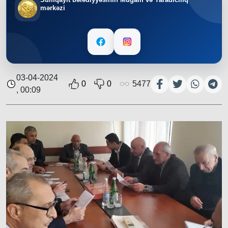
mərkəzi
03-04-2024
0
0
5477
, 00:09