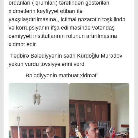
orqanları ( qrumları) tərəfindən göstərilən
xidmətlərin keyfiyyət etibarı ilə
yaxşılaşdırılmasına , ictimai nəzarətin təşkilində
və korrupsiyanın ifşa edilməsində vətəndaş
cəmiyyəti institutlarının rolunun artırılmasına
xidmət edir
Tədbirə Bələdiyyənin sədri Kürdoğlu Muradov
yekun vurdu tövsiyyələrini verdi
Bələdiyyənin mətbuat xidməti