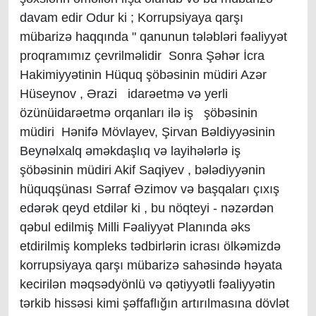
davam edir Odur ki ; Korrupsiyaya qarşı
mübarizə haqqında " qanunun tələbləri fəaliyyət
proqramımız çevrilməlidir Sonra Şəhər İcra
Hakimiyyətinin Hüquq şöbəsinin müdiri Azər
Hüseynov , Ərazi idarəetmə və yerli
özünüidarəetmə orqanları ilə iş şöbəsinin
müdiri Hənifə Mövlayev, Şirvan Bəldiyyəsinin
Beynəlxalq əməkdaşlıq və layihələrlə iş
şöbəsinin müdiri Akif Saqiyev , bələdiyyənin
hüquqşünası Sərraf Əzimov və başqaları çıxış
edərək qeyd etdilər ki , bu nöqteyi - nəzərdən
qəbul edilmiş Milli Fəaliyyət Planında əks
etdirilmiş kompleks tədbirlərin icrası ölkəmizdə
korrupsiyaya qarşı mübarizə sahəsində həyata
kecirilən məqsədyönlü və qətiyyətli fəaliyyətin
tərkib hissəsi kimi şəffaflığın artırılmasına dövlət