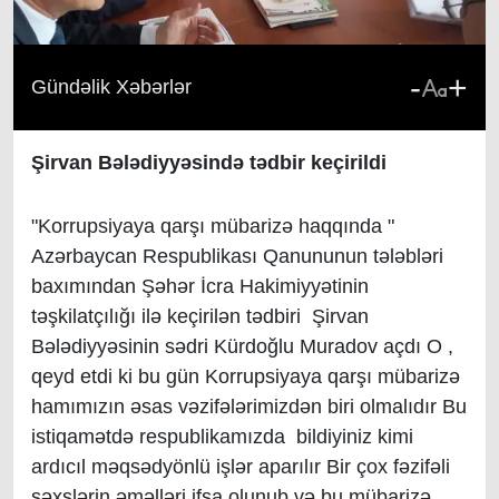
-
+
Gündəlik Xəbərlər
Şirvan Bələdiyyəsində tədbir keçirildi
"Korrupsiyaya qarşı mübarizə haqqında "
Azərbaycan Respublikası Qanununun tələbləri
baxımından Şəhər İcra Hakimiyyətinin
təşkilatçılığı ilə keçirilən tədbiri Şirvan
Bələdiyyəsinin sədri Kürdoğlu Muradov açdı O ,
qeyd etdi ki bu gün Korrupsiyaya qarşı mübarizə
hamımızın əsas vəzifələrimizdən biri olmalıdır Bu
istiqamətdə respublikamızda bildiyiniz kimi
ardıcıl məqsədyönlü işlər aparılır Bir çox fəzifəli
şəxslərin əməlləri ifşa olunub və bu mübarizə