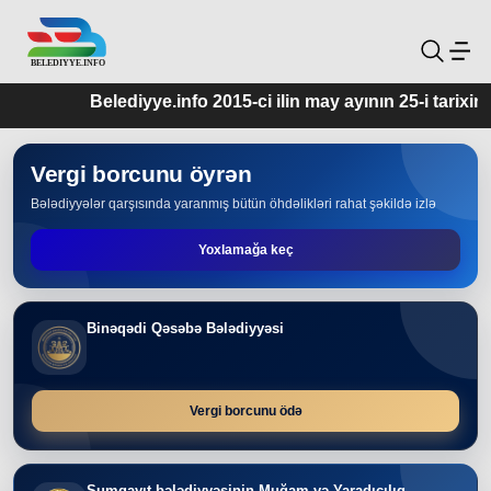
Belediyye.info 2015-ci ilin may ayının 25-i tarixindən f
Vergi borcunu öyrən
Bələdiyyələr qarşısında yaranmış bütün öhdəlikləri rahat şəkildə izlə
Yoxlamağa keç
Binəqədi Qəsəbə Bələdiyyəsi
Vergi borcunu ödə
Sumqayıt bələdiyyəsinin Muğam və Yaradıcılıq