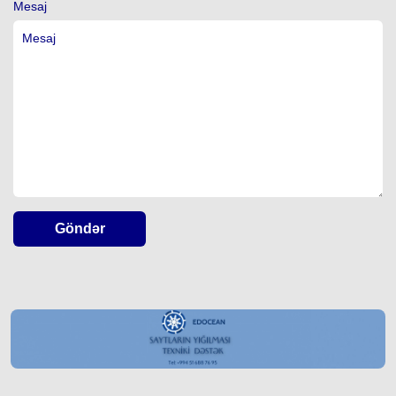
Mesaj
Göndər