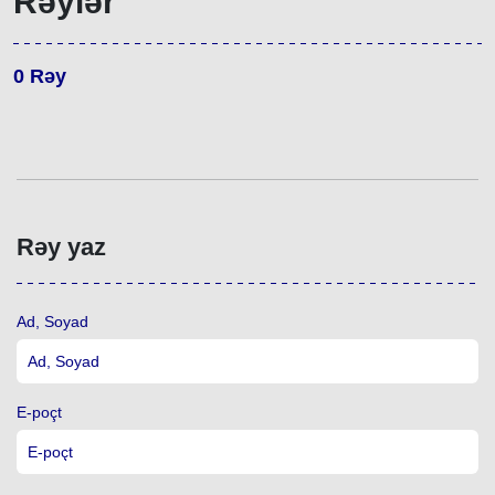
Rəylər
0
Rəy
Rəy yaz
Ad, Soyad
E-poçt