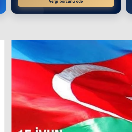
Vergi borcunu ödə
r