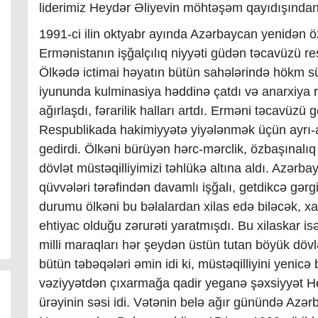
liderimiz Heydər Əliyevin möhtəşəm qayıdışında
1991-ci ilin oktyabr ayında Azərbaycan yenidən öz
Ermənistanın işğalçılıq niyyəti güdən təcavüzü res
Ölkədə ictimai həyatın bütün sahələrində hökm sü
iyununda kulminasiya həddinə çatdı və anarxiya 
ağırlaşdı, fərarilik halları artdı. Erməni təcavüzü
Respublikada hakimiyyətə yiyələnmək üçün ayrı-a
gedirdi. Ölkəni bürüyən hərc-mərclik, özbaşınalı
dövlət müstəqilliyimizi təhlükə altına aldı. Azərba
qüvvələri tərəfindən davamlı işğalı, getdikcə gərgi
durumu ölkəni bu bəlalardan xilas edə biləcək, x
ehtiyac olduğu zərurəti yaratmışdı. Bu xilaskar isə
milli maraqları hər şeydən üstün tutan böyük dövl
bütün təbəqələri əmin idi ki, müstəqilliyini yenic
vəziyyətdən çıxarmağa qadir yeganə şəxsiyyət Hey
ürəyinin səsi idi. Vətənin belə ağır günündə Azərb