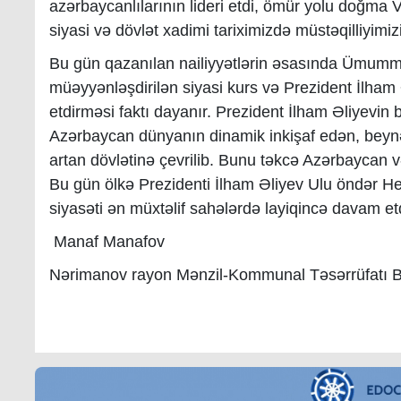
azərbaycanlılarının lideri etdi, ömür yolu doğma
siyasi və dövlət xadimi tariximizdə müstəqilliyim
Bu gün qazanılan nailiyyətlərin əsasında Ümummil
müəyyənləşdirilən siyasi kurs və Prezident İlham
etdirməsi faktı dayanır. Prezident İlham Əliyevin 
Azərbaycan dünyanın dinamik inkişaf edən, bey
artan dövlətinə çevrilib. Bunu təkcə Azərbaycan v
Bu gün ölkə Prezidenti İlham Əliyev Ulu öndər H
siyasəti ən müxtəlif sahələrdə layiqincə davam etd
Manaf Manafov
Nərimanov rayon Mənzil-Kommunal Təsərrüfatı Bir