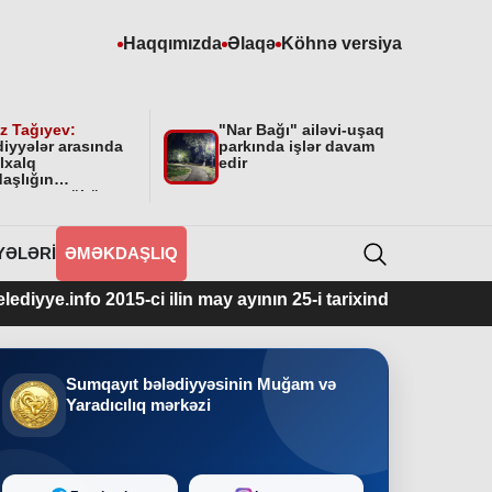
Haqqımızda
Əlaqə
Köhnə versiya
z Tağıyev:
"Nar Bağı" ailəvi-uşaq
diyyələr arasında
parkında işlər davam
lxalq
edir
aşlığın
masının mühüm
yyəti var”
YƏLƏRI
ƏMƏKDAŞLIQ
o 2015-ci ilin may ayının 25-i tarixindən fəaliyyətdədir.
Sumqayıt bələdiyyəsinin Muğam və
Yaradıcılıq mərkəzi