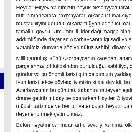
Heydər Əliyev xalqımızın böyük əksəriyyəti tərəfi
bütün maneələrə baxmayaraq ölkədə ictimai-siyasi 
müstəqilliyini qorudu, ölkədə tüğyan edən ictimai-
təməlini qoydu. Ümummilli lider dağılmaqda olan,
addımlığında dayanan Azərbaycanın iqtisadi və siy
Vətənimizi dünyada söz və nüfuz sahibi, dinamik i
Milli Qurtuluş Günü Azərbaycanın xaosdan, anarx
parçalanma təhlükəsindən qurtulduğu, sabitliyə
gündür və bu önəmli tarixi gün xalqımızın yaddaşı
İyun tarixi təkcə dövlətçiliyimizin xilası deyildi,
Azərbaycanın bu gününü, sabahını müəyyənləşdirdi
önünə gətirib müqayisə apararkən Heydər Əliye
müasir tarixində və hər bir vətəndaşın həyatında
dəyərləndirmək çətin olmaz.
Bütün həyatını canından artıq sevdiyi xalqına, öl