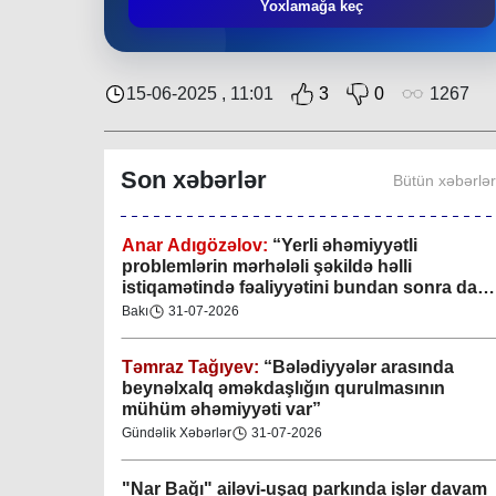
Mingəçevir bələdiyyəsində gənclərlə görüş
Yoxlamağa keç
keçirilib
Region
29-07-2026
15-06-2025 , 11:01
3
0
1267
Xan şəhərində xanın əlamətlərini niyə görə
bilmədim? CİDDİ
Son xəbərlər
Bütün xəbərlə
Gündəlik Xəbərlər
04-08-2026
Anar Adıgözəlov:
“
Yerli əhəmiyyətli
problemlərin mərhələli şəkildə həlli
istiqamətində fəaliyyətini bundan sonra da
davam etdirəcəkdir
”
Bakı
31-07-2026
Təmraz Tağıyev:
“Bələdiyyələr arasında
beynəlxalq əməkdaşlığın qurulmasının
mühüm əhəmiyyəti var”
Gündəlik Xəbərlər
31-07-2026
"Nar Bağı" ailəvi-uşaq parkında işlər davam