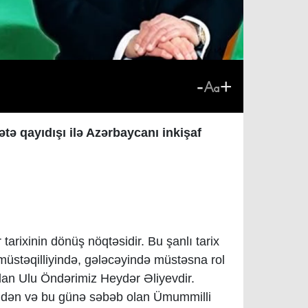
-
+
ə qayıdışı ilə Azərbaycanı inkişaf
arixinin dönüş nöqtəsidir. Bu şanlı tarix
müstəqilliyində, gələcəyində müstəsna rol
lan Ulu Öndərimiz Heydər Əliyevdir.
ündən və bu günə səbəb olan Ümummilli