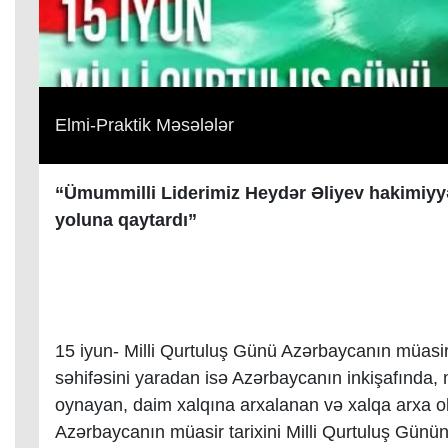
Elmi-Praktik Məsələlər
“Ümummilli Liderimiz Heydər Əliyev hakimiyyət
yoluna qaytardı”
15 iyun- Milli Qurtuluş Günü Azərbaycanın müasir t
səhifəsini yaradan isə Azərbaycanın inkişafında, 
oynayan, daim xalqına arxalanan və xalqa arxa o
Azərbaycanın müasir tarixini Milli Qurtuluş Gün