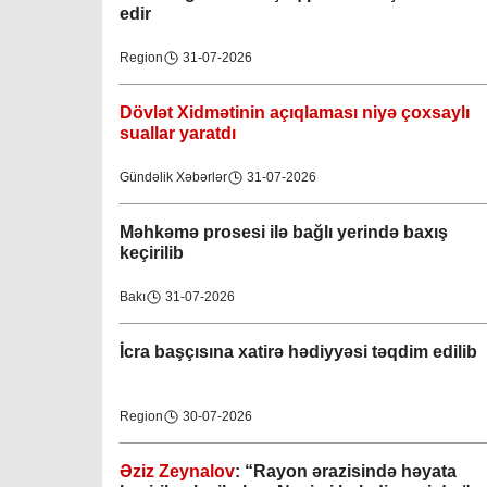
edir
Region
31-07-2026
Dövlət Xidmətinin açıqlaması niyə çoxsaylı
suallar yaratdı
Gündəlik Xəbərlər
31-07-2026
Məhkəmə prosesi ilə bağlı yerində baxış
keçirilib
Bakı
31-07-2026
İcra başçısına xatirə hədiyyəsi təqdim edilib
Region
30-07-2026
Əziz Zeynalov
: “Rayon ərazisində həyata