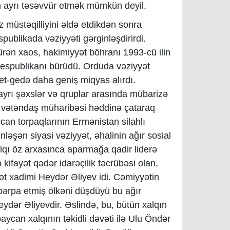
n ayrı təsəvvür etmək mümkün deyil.
 müstəqilliyini əldə etdikdən sonra
publikada vəziyyəti gərginləşdirirdi.
rən xaos, hakimiyyət böhranı 1993-cü ilin
respublikanı bürüdü. Orduda vəziyyət
 get-gedə daha geniş miqyas alırdı.
yrı şəxslər və qruplar arasında mübarizə
q vətəndaş müharibəsi həddinə çataraq
ycan torpaqlarının Ermənistan silahlı
nləşən siyasi vəziyyət, əhalinin ağır sosial
alqı öz arxasınca aparmağa qadir liderə
 kifayət qədər idarəçilik təcrübəsi olan,
ət xadimi Heydər Əliyev idi. Cəmiyyətin
ə bərpa etmiş ölkəni düşdüyü bu ağır
dər Əliyevdir. Əslində, bu, bütün xalqın
aycan xalqının təkidli dəvəti ilə Ulu Öndər