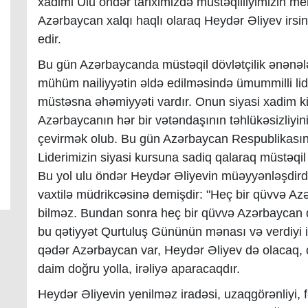
xadimi Ulu öndər tariximizdə müstəqilliyimizin me
Azərbaycan xalqı haqlı olaraq Heydər Əliyev irsini
edir.
Bu gün Azərbaycanda müstəqil dövlətçilik ənənələr
mühüm nailiyyətin əldə edilməsində ümummilli lid
müstəsna əhəmiyyəti vardır. Onun siyasi xadim ki
Azərbaycanın hər bir vətəndaşının təhlükəsizliyin
çevirmək olub. Bu gün Azərbaycan Respublikası
Liderimizin siyasi kursuna sadiq qalaraq müstəqi
Bu yol ulu öndər Heydər Əliyevin müəyyənləşdirdi
vaxtilə müdrikcəsinə demişdir: "Heç bir qüvvə Azə
bilməz. Bundan sonra heç bir qüvvə Azərbaycan d
bu qətiyyət Qurtuluş Gününün mənası və verdiyi ibr
qədər Azərbaycan var, Heydər Əliyev də olacaq, 
daim doğru yolla, irəliyə aparacaqdır.
Heydər Əliyevin yenilməz iradəsi, uzaqgörənliyi,