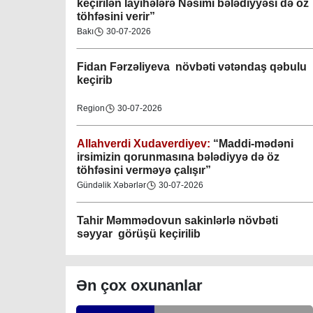
keçirilən layihələrə Nəsimi bələdiyyəsi də öz
töhfəsini verir”
Gəncə şəhəri Nizami bələdiyyəsi
Bakı
30-07-2026
08-04-2023
Fidan F
ərzəliyeva növbəti vətəndaş qəbulu
M.Ə.Rəsuzladə bələdiyyəsi
keçirib
07-04-2023
Region
30-07-2026
Xətai bələdiyyəsi
07-04-2023
Allahverdi Xudaverdiyev:
“Maddi-mədəni
irsimizin qorunmasına bələdiyyə də öz
töhfəsini verməyə çalışır”
Mingəçevir bələdiyyəsi
Gündəlik Xəbərlər
30-07-2026
06-04-2023
Tahir Məmmədovun sakinlərlə növbəti
Nəsimi bələdiyyəsi
səyyar görüşü keçirilib
06-04-2023
Bakı
29-07-2026
Nərimanov bələdiyyəsi
Ən çox oxunanlar
06-04-2023
Elşad Vəliyev:
“Əhalinin təhlükəsizliyinin
təmin olunması və fövqəladə hallara operativ