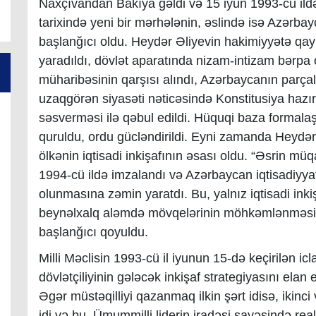
Naxçıvandan Bakıya gəldi və 15 iyun 1993-cü ildə 
tarixində yeni bir mərhələnin, əslində isə Azərbay
başlanğıcı oldu. Heydər Əliyevin hakimiyyətə qayıd
yaradıldı, dövlət aparatında nizam-intizam bərp
müharibəsinin qarşısı alındı, Azərbaycanın parça
uzaqgörən siyasəti nəticəsində Konstitusiya hazı
səsverməsi ilə qəbul edildi. Hüquqi baza formala
quruldu, ordu gücləndirildi. Eyni zamanda Heydər Ə
ölkənin iqtisadi inkişafının əsası oldu. “Əsrin müq
1994-cü ildə imzalandı və Azərbaycan iqtisadiyyat
olunmasına zəmin yaratdı. Bu, yalnız iqtisadi ink
beynəlxalq aləmdə mövqelərinin möhkəmlənməsini
başlanğıcı qoyuldu.
Milli Məclisin 1993-cü il iyunun 15-də keçirilən i
dövlətçiliyinin gələcək inkişaf strategiyasını elan 
Əgər müstəqilliyi qazanmaq ilkin şərt idisə, ikinc
idi və bu, Ümummilli liderin iradəsi sayəsində real