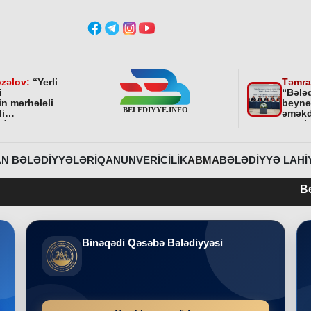
zəlov:
“
Yerli
Təmra
i
“Bələ
in mərhələli
beynə
li
əməkd
ndə
qurul
ni bundan
əhəmi
davam
r
”
N BƏLƏDIYYƏLƏRI
QANUNVERICILIK
ABMA
BƏLƏDIYYƏ LAHI
Belediyye.inf
Binəqədi Qəsəbə Bələdiyyəsi