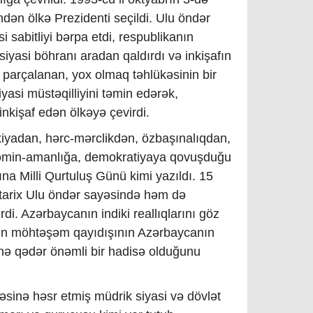
ndən ölkə Prezidenti seçildi. Ulu öndər
sabitliyi bərpa etdi, respublikanın
siyasi böhranı aradan qaldırdı və inkişafın
 parçalanan, yox olmaq təhlükəsinin bir
asi müstəqilliyini təmin edərək,
nkişaf edən ölkəyə çevirdi.
iyadan, hərc-mərclikdən, özbaşınalıqdan,
, əmin-amanlığa, demokratiyaya qovuşduğu
na Milli Qurtuluş Günü kimi yazıldı. 15
 bu tarix Ulu öndər sayəsində həm də
. Azərbaycanın indiki reallıqlarını göz
vin möhtəşəm qayıdışının Azərbaycanın
 nə qədər önəmli bir hadisə olduğunu
kəsinə həsr etmiş müdrik siyasi və dövlət