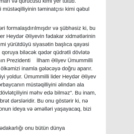
marı və qurucusu kimi yer tutub.
 müstəqilliyinin təminatçısı kimi qəbul
i formalaşdırılmışdır və şübhəsiz ki, bu
er Heydər Əliyevin fədakar xidmətlərinin
mi yürütdüyü siyasətin başlıca qayəsi
i qoruya biləcək qədər qüdrətli dövlətə
nın Prezidenti İlham Əliyev Ümummilli
l ölkəmizi inamla gələcəyə doğru aparır.
yi yoldur. Ümummilli lider Heydər Əliyev
rbaycanın müstəqilliyini əlindən ala
övlətçiliyini məhv edə bilməz". Bu inam,
ət dərsləridir. Bu onu göstərir ki, nə
onun ideya və əməlləri yaşayacaq, bizi
 fədakarlığı onu bütün dünya