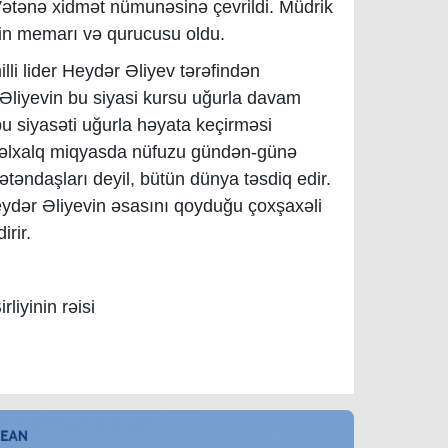
 Vətənə xidmət nümunəsinə çevrildi. Müdrik
izin memarı və qurucusu oldu.
li lider Heydər Əliyev tərəfindən
 Əliyevin bu siyasi kursu uğurla davam
bu siyasəti uğurla həyata keçirməsi
nəlxalq miqyasda nüfuzu gündən-günə
ətəndaşları deyil, bütün dünya təsdiq edir.
eydər Əliyevin əsasını qoyduğu çoxşaxəli
irir.
liyinin rəisi