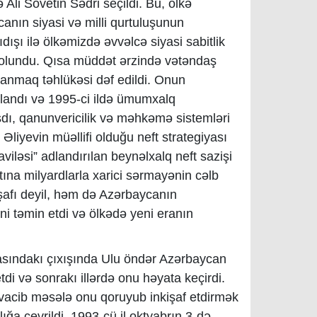
Ali Sovetin Sədri seçildi. Bu, ölkə
canın siyasi və milli qurtuluşunun
ışı ilə ölkəmizdə əvvəlcə siyasi sabitlik
a olundu. Qısa müddət ərzində vətəndaş
lanmaq təhlükəsi dəf edildi. Onun
rlandı və 1995-ci ildə ümumxalq
şdı, qanunvericilik və məhkəmə sistemləri
liyevin müəllifi olduğu neft strategiyası
aviləsi” adlandırılan beynəlxalq neft sazişi
ına milyardlarla xarici sərmayənin cəlb
işafı deyil, həm də Azərbaycanın
 təmin etdi və ölkədə yeni eranın
clasındakı çıxışında Ulu öndər Azərbaycan
etdi və sonrakı illərdə onu həyata keçirdi.
i vacib məsələ onu qoruyub inkişaf etdirmək
lığa çevrildi. 1993-cü il oktyabrın 3-də