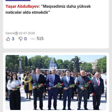
Yaşar Abdullayev:
“Məqsədimiz daha yüksək
nəticələr əldə etməkdir”
Gəncə
02-07-2026
3
0
515