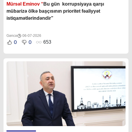
Mürsəl Eminov “
Bu gün korrupsiyaya qarşı
mübarizə ölkə başçısının prioritet fəaliyyət
istiqamətlərindəndir”
Gəncə
06-07-2026
0
0
653