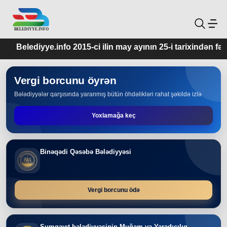
yye.info 2015-ci ilin may ayının 25-i tarixindən fəaliyyətdədir
Vergi borcunu öyrən
Bələdiyyələr qarşısında yaranmış bütün öhdəlikləri rahat şəkildə izlə
Yoxlamağa keç
Binəqədi Qəsəbə Bələdiyyəsi
Vergi borcunu ödə
Sumqayıt bələdiyyəsinin Muğam və Yaradıcılıq