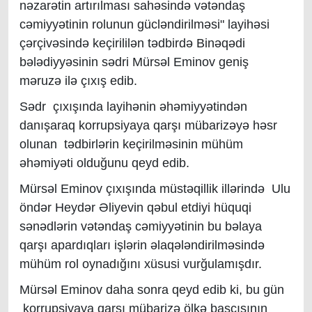
nəzarətin artırılması sahəsində vətəndaş
cəmiyyətinin rolunun gücləndirilməsi" layihəsi
çərçivəsində keçirililən tədbirdə Binəqədi
bələdiyyəsinin sədri Mürsəl Eminov geniş
məruzə ilə çıxış edib.
​Sədr çıxışında layihənin əhəmiyyətindən
danışaraq korrupsiyaya qarşı mübarizəyə həsr
olunan tədbirlərin keçirilməsinin mühüm
əhəmiyəti olduğunu qeyd edib.
Mürsəl Eminov çıxışında müstəqillik illərində Ulu
öndər Heydər Əliyevin qəbul etdiyi hüquqi
sənədlərin vətəndaş cəmiyyətinin bu bəlaya
qarşı apardıqları işlərin əlaqələndirilməsində
mühüm rol oynadığını xüsusi vurğulamışdır.
Mürsəl Eminov daha sonra qeyd edib ki, bu gün
korrupsiyaya qarşı mübarizə ölkə başçısının