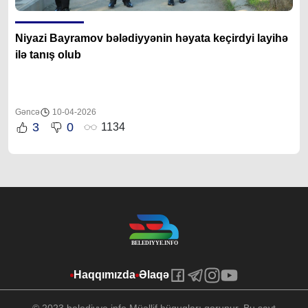
Niyazi Bayramov bələdiyyənin həyata keçirdyi layihə
ilə tanış olub
Gəncə
10-04-2026
3
0
1134
Haqqımızda
Əlaqə