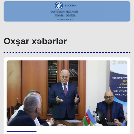
Oxşar xəbərlər