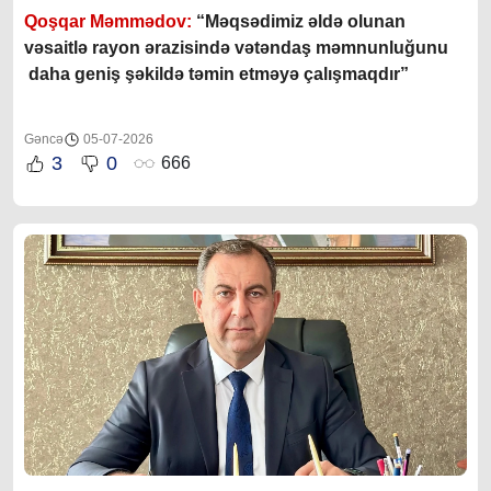
Qoşqar Məmmədov:
“Məqsədimiz əldə olunan
vəsaitlə rayon ərazisində vətəndaş məmnunluğunu
daha geniş şəkildə təmin etməyə çalışmaqdır”
Gəncə
05-07-2026
3
0
666