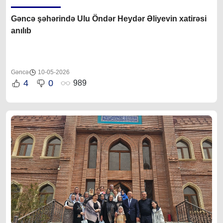
Gəncə şəhərində Ulu Öndər Heydər Əliyevin xatirəsi
anılıb
Gəncə
10-05-2026
4
0
989