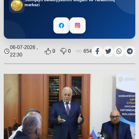
mərkəzi
06-07-2026 ,
0
0
654
22:30