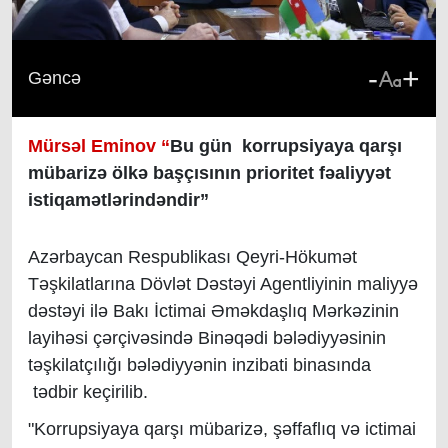
-
+
Gəncə
Mürsəl Eminov “
Bu gün korrupsiyaya qarşı
mübarizə ölkə başçısının prioritet fəaliyyət
istiqamətlərindəndir”
Azərbaycan Respublikası Qeyri-Hökumət
Təşkilatlarına Dövlət Dəstəyi Agentliyinin maliyyə
dəstəyi ilə Bakı İctimai Əməkdaşlıq Mərkəzinin
layihəsi çərçivəsində Binəqədi bələdiyyəsinin
təşkilatçılığı bələdiyyənin inzibati binasında
tədbir keçirilib.
"Korrupsiyaya qarşı mübarizə, şəffaflıq və ictimai