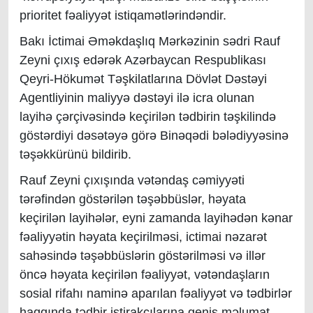
prioritet fəaliyyət istiqamətlərindəndir.
​​Bakı İctimai Əməkdaşlıq Mərkəzinin sədri Rauf
Zeyni çıxış edərək Azərbaycan Respublikası
Qeyri-Hökumət Təşkilatlarına Dövlət Dəstəyi
Agentliyinin maliyyə dəstəyi ilə icra olunan
layihə çərçivəsində keçirilən tədbirin təşkilində
göstərdiyi dəsətəyə görə Binəqədi bələdiyyəsinə
təşəkkürünü bildirib.
Rauf Zeyni çıxışında vətəndaş cəmiyyəti
tərəfindən göstərilən təşəbbüslər, həyata
keçirilən layihələr, eyni zamanda layihədən kənar
fəaliyyətin həyata keçirilməsi, ictimai nəzarət
sahəsində təşəbbüslərin göstərilməsi və illər
öncə həyata keçirilən fəaliyyət, vətəndaşların
sosial rifahı naminə aparılan fəaliyyət və tədbirlər
haqqında tədbir iştirakçılarına geniş məlumat