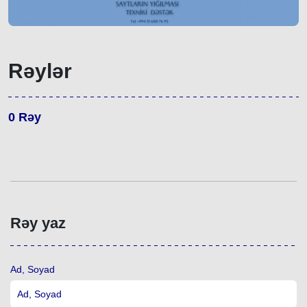
Rəylər
0
Rəy
Rəy yaz
Ad, Soyad