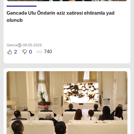
Gəncədə Ulu Öndərin əziz xatirəsi ehtiramla yad
olunub
Gəncə
09-05-2026
2
0
740