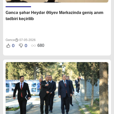
Gəncə şəhər Heydər Əliyev Mərkəzində geniş anım
tədbiri keçirilib
Gəncə
07-05-2026
0
0
680