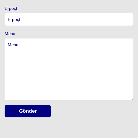
E-poçt
Mesaj
Göndər