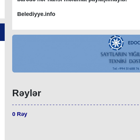
Belediyye.info
Rəylər
0
Rəy