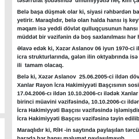
təsərrüfat şöbəsində ümumiyyətlə heç kim çal
Belə başa düşmək olar ki, siyasi rəhbərdən baş
yetirir. Maraqlıdır, belə olan halda hansı iş k
məqam isə yeddi dövlət qulluqçusunun hansı 
müddət bir vəzifənin də boş saxlanılması hər ha
Əlavə edək ki, Xəzər Aslanov 06 iyun 1970-ci 
icra strukturlarında, gələn ilin oktyabrında isə
ili tamam olacaq.
Belə ki, Xəzər Aslanov
25.06.2005-ci ildən dö
Xanlar Rayon İcra Hakimiyyəti Başçısının sosi
17.04.2006-cı ildən 10.10.2006-cı ilədək Xanla
birinci müavini vəzifəsində, 10.10.2006-cı ildə
İcra Hakimiyyəti Başçısı vəzifəsində işləmişdir
İcra Hakimiyyəti Başçısı vəzifəsinə təyin edilib
Maraqlıdır ki, RİH -in saytında paylaşılan tərc
barədə hər hansı məlumat paylaşılmayıb.