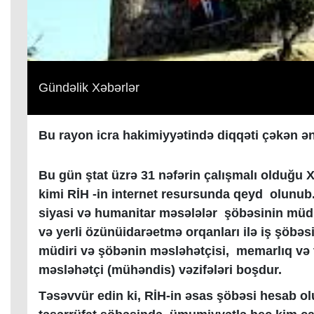
Gündəlik Xəbərlər
Bu rayon icra hakimiyyətində diqqəti çəkən ə
Bu gün ştat üzrə 31 nəfərin çalışmalı olduğu X
kimi RİH -in internet resursunda qeyd olunu
siyasi və humanitar məsələlər şöbəsinin müdi
və yerli özünüidarəetmə orqanları ilə iş şöbəs
müdiri və şöbənin məsləhətçisi, memarlıq və t
məsləhətçi (mühəndis) vəzifələri boşdur.
Təsəvvür edin ki, RİH-in əsas şöbəsi hesab o