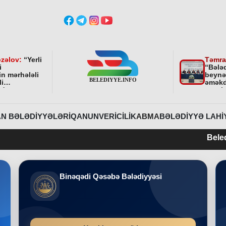
zəlov:
“
Yerli
Təmra
i
“Bələ
in mərhələli
beynə
li
əməkd
ndə
qurul
ni bundan
əhəmi
davam
r
”
N BƏLƏDIYYƏLƏRI
QANUNVERICILIK
ABMA
BƏLƏDIYYƏ LAHI
Belediyye.info 20
Binəqədi Qəsəbə Bələdiyyəsi