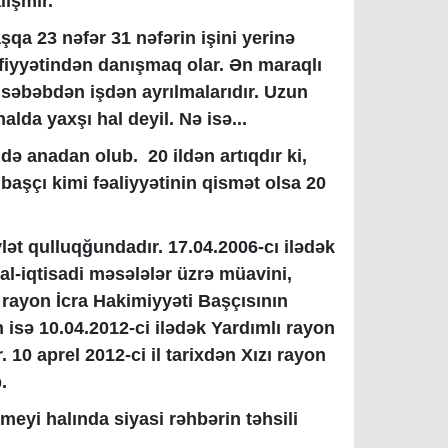
ışmır.
qa 23 nəfər 31 nəfərin işini yerinə
eyfiyyətindən danışmaq olar. Ən maraqlı
səbəbdən işdən ayrılmalarıdır. Uzun
lda yaxşı hal deyil. Nə isə...
ildə anadan olub.
20 ildən artıqdır ki,
 başçı kimi fəaliyyətinin qismət olsa 20
vlət qulluqğundadır. 17.04.2006-cı ilədək
al-iqtisadi məsələlər üzrə müavini,
r rayon İcra Hakimiyyəti Başçısının
n isə 10.04.2012-ci ilədək Yardımlı rayon
.
10 aprel 2012-ci il tarixdən Xızı rayon
.
ümeyi halında siyasi rəhbərin təhsili