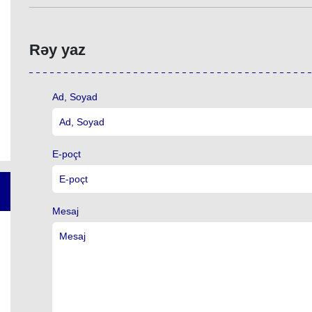
Rəy yaz
Ad, Soyad
E-poçt
Mesaj