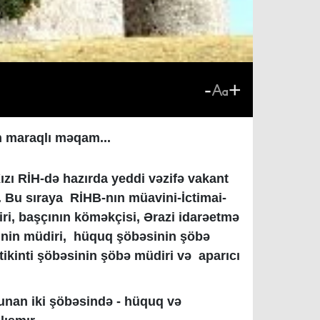
-
+
n maraqlı məqam...
ızı RİH-də hazırda yeddi vəzifə vakant
b. Bu sıraya
RİHB-nın müavini-İctimai-
ri, b
aşçının köməkçisi
,
Ərazi idarəetmə
inin
müdiri, hüquq şöbəsinin şöbə
ikinti şöbəsinin şöbə müdiri və aparıcı
lunan iki şöbəsində - hüquq və