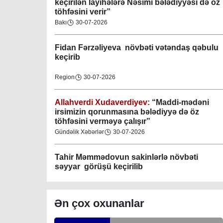
keçirilən layihələrə Nəsimi bələdiyyəsi də öz
töhfəsini verir”
Gəncə şəhəri Nizami bələdiyyəsi
Bakı
30-07-2026
08-04-2023
Fidan F
ərzəliyeva növbəti vətəndaş qəbulu
M.Ə.Rəsuzladə bələdiyyəsi
keçirib
07-04-2023
Region
30-07-2026
Xətai bələdiyyəsi
07-04-2023
Allahverdi Xudaverdiyev:
“Maddi-mədəni
irsimizin qorunmasına bələdiyyə də öz
töhfəsini verməyə çalışır”
Mingəçevir bələdiyyəsi
Gündəlik Xəbərlər
30-07-2026
06-04-2023
Tahir Məmmədovun sakinlərlə növbəti
Nəsimi bələdiyyəsi
səyyar görüşü keçirilib
06-04-2023
Bakı
29-07-2026
Nərimanov bələdiyyəsi
Ən çox oxunanlar
06-04-2023
Elşad Vəliyev:
“Əhalinin təhlükəsizliyinin
təmin olunması və fövqəladə hallara operativ