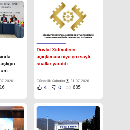
Dövlət Xidmətinin
sında
açıqlaması niyə çoxsaylı
aşlığın
suallar yaratdı
hüm
07-2026
Gündəlik Xəbərlər
31-07-2026
4
0
16
635