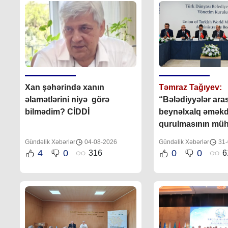
Xan şəhərində xanın
Təmraz Tağıyev:
əlamətlərini niyə görə
“Bələdiyyələr ara
bilmədim? CİDDİ
beynəlxalq əməkd
qurulmasının mü
əhəmiyyəti var”
Gündəlik Xəbərlər
04-08-2026
Gündəlik Xəbərlər
31-
4
0
0
0
316
6