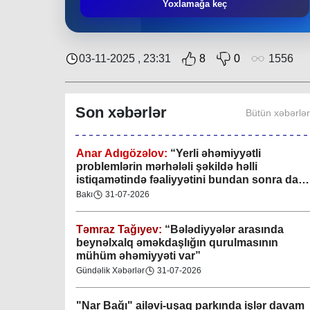
Mingəçevir bələdiyyəsində gənclərlə görüş
Yoxlamağa keç
keçirilib
Region
29-07-2026
03-11-2025 , 23:31
8
0
1556
Xan şəhərində xanın əlamətlərini niyə görə
bilmədim? CİDDİ
Son xəbərlər
Bütün xəbərlə
Gündəlik Xəbərlər
04-08-2026
Anar Adıgözəlov:
“
Yerli əhəmiyyətli
problemlərin mərhələli şəkildə həlli
istiqamətində fəaliyyətini bundan sonra da
davam etdirəcəkdir
”
Bakı
31-07-2026
Təmraz Tağıyev:
“Bələdiyyələr arasında
beynəlxalq əməkdaşlığın qurulmasının
mühüm əhəmiyyəti var”
Gündəlik Xəbərlər
31-07-2026
"Nar Bağı" ailəvi-uşaq parkında işlər davam