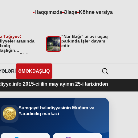
Haqqımızda
Əlaqə
Köhnə versiya
z Tağıyev:
"Nar Bağı" ailəvi-uşaq
diyyələr arasında
parkında işlər davam
lxalq
edir
aşlığın
masının mühüm
yyəti var”
YƏLƏRI
ƏMƏKDAŞLIQ
15-ci ilin may ayının 25-i tarixindən fəaliyyətdədir.
Sumqayıt bələdiyyəsinin Muğam və
Yaradıcılıq mərkəzi