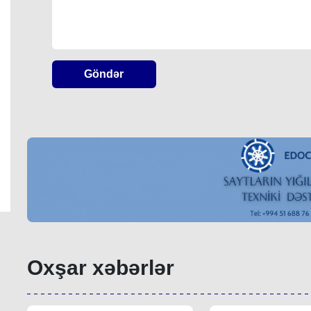
Göndər
Oxşar xəbərlər