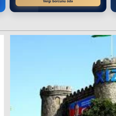
Vergi borcunu ödə
r