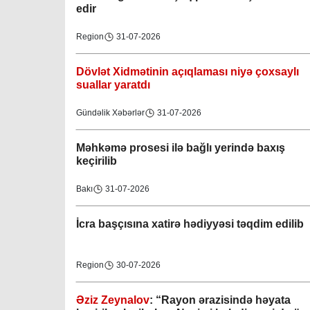
edir
Region
31-07-2026
Dövlət Xidmətinin açıqlaması niyə çoxsaylı
suallar yaratdı
Gündəlik Xəbərlər
31-07-2026
Məhkəmə prosesi ilə bağlı yerində baxış
keçirilib
Bakı
31-07-2026
İcra başçısına xatirə hədiyyəsi təqdim edilib
Region
30-07-2026
Əziz Zeynalov
: “Rayon ərazisində həyata