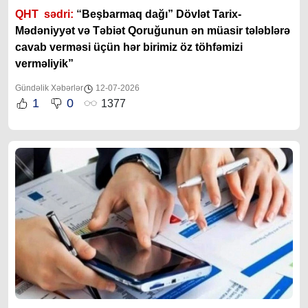
QHT sədri:
“
Beşbarmaq dağı” Dövlət Tarix-
Mədəniyyət və Təbiət Qoruğunun ən müasir tələblərə
cavab verməsi üçün hər birimiz öz töhfəmizi
verməliyik”
Gündəlik Xəbərlər
12-07-2026
1
0
1377