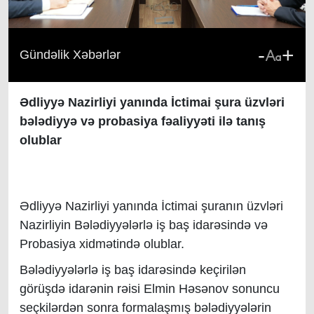
-
+
Gündəlik Xəbərlər
Ədliyyə Nazirliyi yanında İctimai şura üzvləri
bələdiyyə və probasiya fəaliyyəti ilə tanış
olublar
Ədliyyə Nazirliyi yanında İctimai şuranın üzvləri
Nazirliyin Bələdiyyələrlə iş baş idarəsində və
Probasiya xidmətində olublar.
Bələdiyyələrlə iş baş idarəsində keçirilən
görüşdə idarənin rəisi Elmin Həsənov sonuncu
seçkilərdən sonra formalaşmış bələdiyyələrin