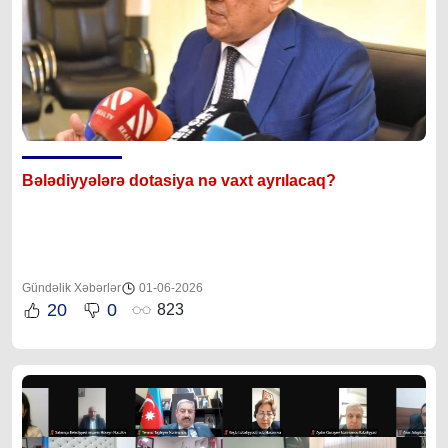
Bələdiyyələrə dotasiya nə vaxt ayrılacaq?
Gündəlik Xəbərlər
01-06-2026
20
0
823