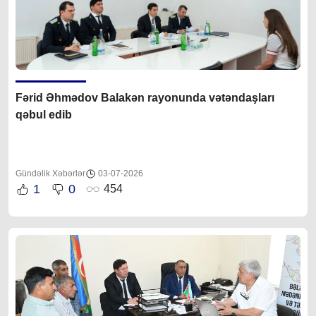
Fərid Əhmədov Balakən rayonunda vətəndaşları
qəbul edib
Gündəlik Xəbərlər
03-07-2026
1
0
454