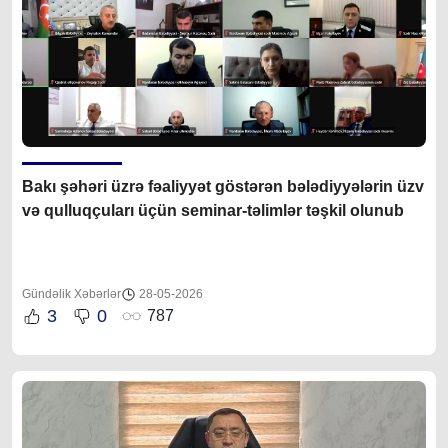
Bakı şəhəri üzrə fəaliyyət göstərən bələdiyyələrin üzv
və qulluqçuları üçün seminar-təlimlər təşkil olunub
Gündəlik Xəbərlər
28-05-2026
3
0
787