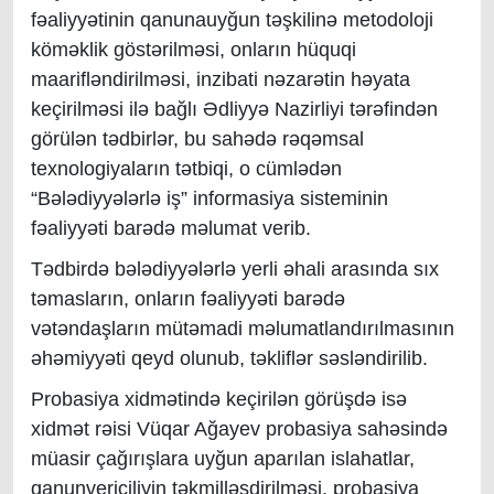
fəaliyyətinin qanunauyğun təşkilinə metodoloji
köməklik göstərilməsi, onların hüquqi
maarifləndirilməsi, inzibati nəzarətin həyata
keçirilməsi ilə bağlı Ədliyyə Nazirliyi tərəfindən
görülən tədbirlər, bu sahədə rəqəmsal
texnologiyaların tətbiqi, o cümlədən
“Bələdiyyələrlə iş” informasiya sisteminin
fəaliyyəti barədə məlumat verib.
Tədbirdə bələdiyyələrlə yerli əhali arasında sıx
təmasların, onların fəaliyyəti barədə
vətəndaşların mütəmadi məlumatlandırılmasının
əhəmiyyəti qeyd olunub, təkliflər səsləndirilib.
Probasiya xidmətində keçirilən görüşdə isə
xidmət rəisi Vüqar Ağayev probasiya sahəsində
müasir çağırışlara uyğun aparılan islahatlar,
qanunvericiliyin təkmilləşdirilməsi, probasiya