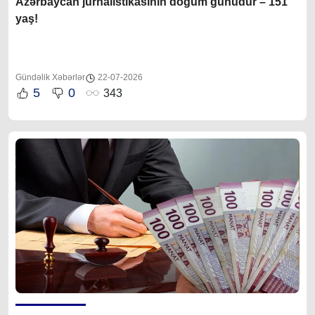
Azərbaycan jurnalistikasının doğum günüdür – 151
yaş!
Gündəlik Xəbərlər
22-07-2026
5
0
343