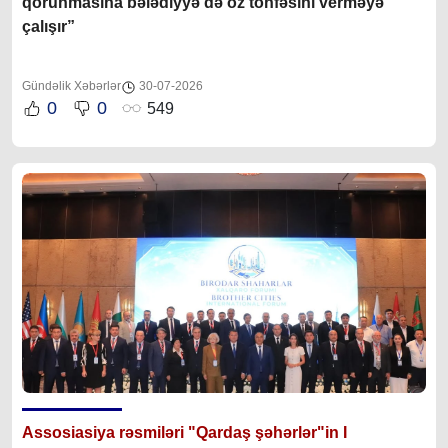
qorunmasına bələdiyyə də öz töhfəsini verməyə
çalışır”
Gündəlik Xəbərlər
30-07-2026
0
0
549
Assosiasiya rəsmiləri "Qardaş şəhərlər"in I