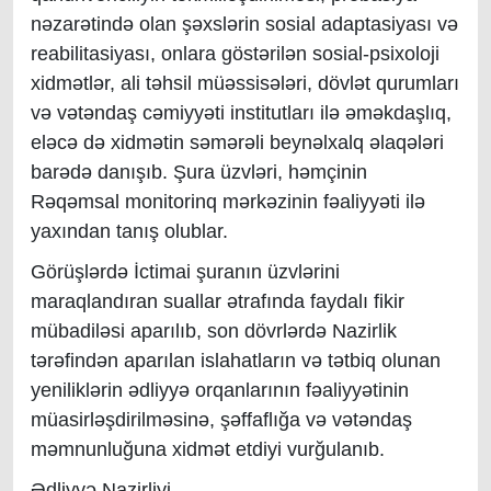
nəzarətində olan şəxslərin sosial adaptasiyası və
reabilitasiyası, onlara göstərilən sosial-psixoloji
xidmətlər, ali təhsil müəssisələri, dövlət qurumları
və vətəndaş cəmiyyəti institutları ilə əməkdaşlıq,
eləcə də xidmətin səmərəli beynəlxalq əlaqələri
barədə danışıb. Şura üzvləri, həmçinin
Rəqəmsal monitorinq mərkəzinin fəaliyyəti ilə
yaxından tanış olublar.
Görüşlərdə İctimai şuranın üzvlərini
maraqlandıran suallar ətrafında faydalı fikir
mübadiləsi aparılıb, son dövrlərdə Nazirlik
tərəfindən aparılan islahatların və tətbiq olunan
yeniliklərin ədliyyə orqanlarının fəaliyyətinin
müasirləşdirilməsinə, şəffaflığa və vətəndaş
məmnunluğuna xidmət etdiyi vurğulanıb.
Ədliyyə Nazirliyi