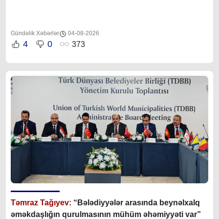
Gündəlik Xəbərlər
04-08-2026
4
0
373
Təmraz Tağıyev:
“Bələdiyyələr arasında beynəlxalq
əməkdaşlığın qurulmasının mühüm əhəmiyyəti var”