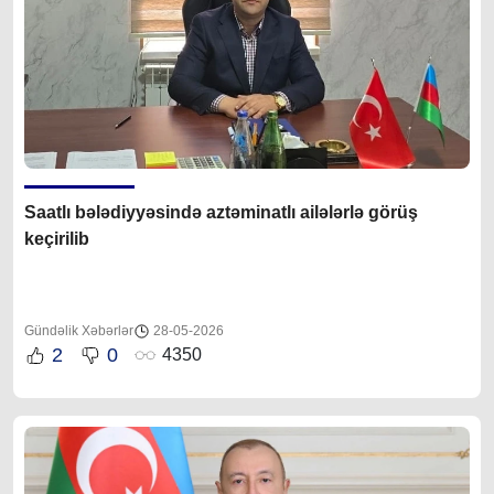
Saatlı bələdiyyəsində aztəminatlı ailələrlə görüş
keçirilib
Gündəlik Xəbərlər
28-05-2026
2
0
4350