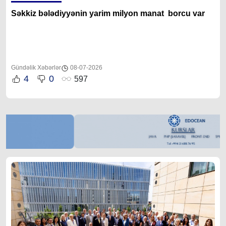
Səkkiz bələdiyyənin yarim milyon manat borcu var
Gündəlik Xəbərlər
08-07-2026
4
0
597