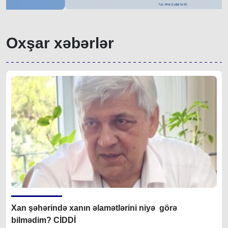
Oxşar xəbərlər
Xan şəhərində xanın əlamətlərini niyə görə
bilmədim? CİDDİ