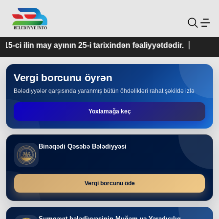
 25-i tarixindən fəaliyyətdədir.
Vergi borcunu öyrən
Bələdiyyələr qarşısında yaranmış bütün öhdəlikləri rahat şəkildə izlə
Yoxlamağa keç
Binəqədi Qəsəbə Bələdiyyəsi
Vergi borcunu ödə
Sumqayıt bələdiyyəsinin Muğam və Yaradıcılıq