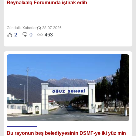
Beynəlxalq Forumunda iştirak edib
Gündəlik Xəbərlər
28-07-2026
2
0
463
Bu rayonun beş bələdiyyəsinin DSMF-yə iki yüz min