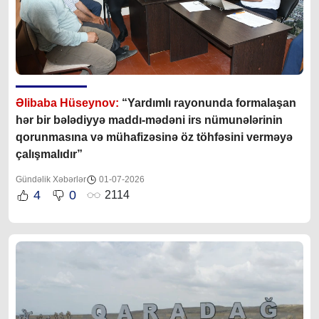
Əlibaba Hüseynov:
“Yardımlı rayonunda formalaşan
hər bir bələdiyyə maddı-mədəni irs nümunələrinin
qorunmasına və mühafizəsinə öz töhfəsini verməyə
çalışmalıdır”
Gündəlik Xəbərlər
01-07-2026
4
0
2114