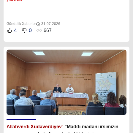
Gündəlik Xəbərlər
31-07-2026
4
0
667
Allahverdi Xudaverdiyev:
“Maddi-mədəni irsimizin