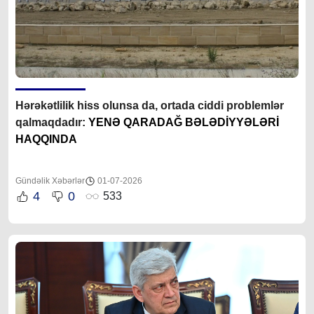
Hərəkətlilik hiss olunsa da, ortada ciddi problemlər
qalmaqdadır:
YENƏ QARADAĞ BƏLƏDİYYƏLƏRİ
HAQQINDA
Gündəlik Xəbərlər
01-07-2026
4
0
533