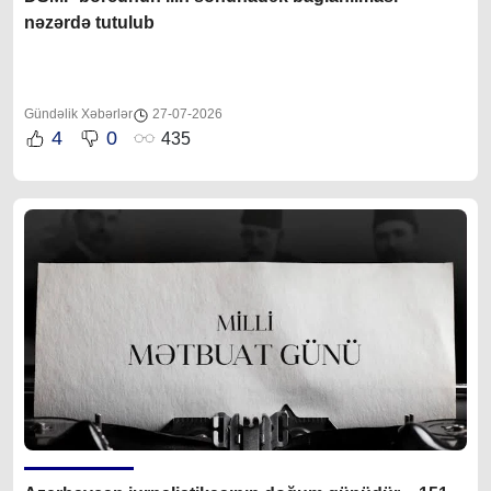
nəzərdə tutulub
Gündəlik Xəbərlər
27-07-2026
4
0
435