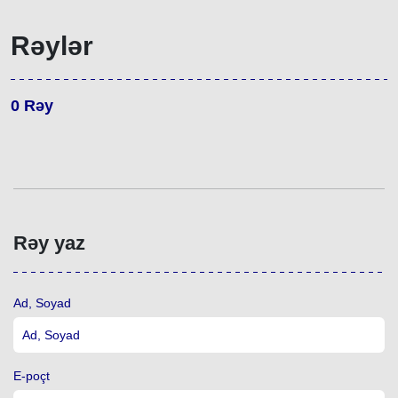
Rəylər
0
Rəy
Rəy yaz
Ad, Soyad
E-poçt