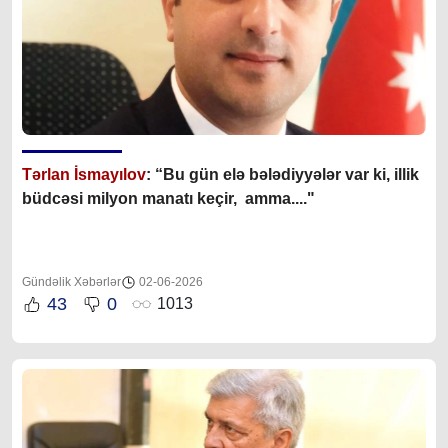
Tərlan İsmayılov
: “B
u gün elə bələdiyyələr var ki, illik
büdcəsi milyon manatı keçir, amma...."
Gündəlik Xəbərlər
02-06-2026
43
0
1013