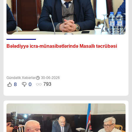
Bələdiyyə icra-münasibətlərində Masallı təcrübəsi
Gündəlik Xəbərlər
30-06-2026
8
0
793