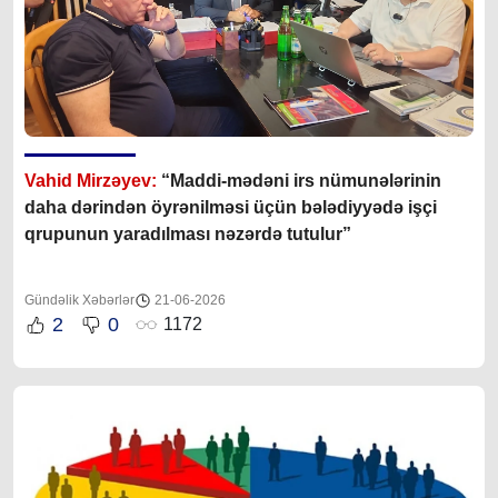
Vahid Mirzəyev:
“Maddi-mədəni irs nümunələrinin
daha dərindən öyrənilməsi üçün bələdiyyədə işçi
qrupunun yaradılması nəzərdə tutulur”
Gündəlik Xəbərlər
21-06-2026
2
0
1172