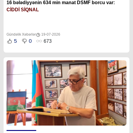
16 bələdiyyənin 634 min manat DSMF borcu var:
CİDDİ SİQNAL
Gündəlik Xəbərlər
19-07-2026
5
0
673