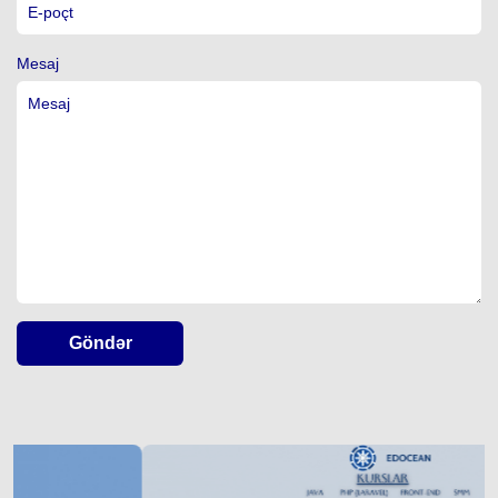
Mesaj
Göndər