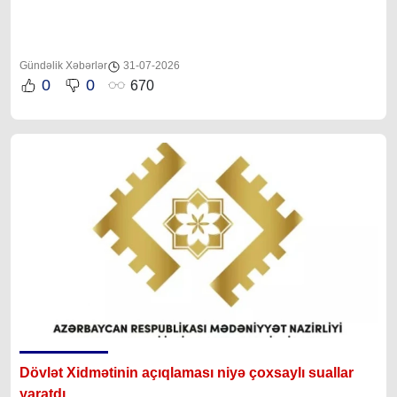
Gündəlik Xəbərlər
31-07-2026
0
0
670
Dövlət Xidmətinin açıqlaması niyə çoxsaylı suallar
yaratdı