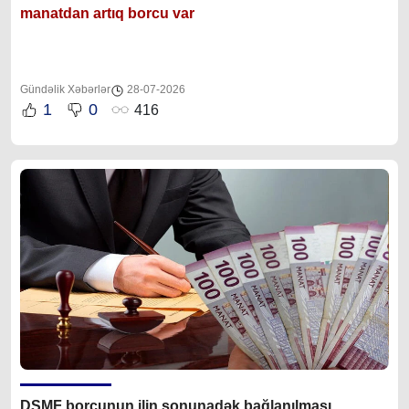
manatdan artıq borcu var
Gündəlik Xəbərlər
28-07-2026
1
0
416
DSMF borcunun ilin sonunadək bağlanılması