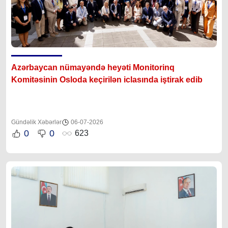
Azərbaycan nümayəndə heyəti Monitorinq
Komitəsinin Osloda keçirilən iclasında iştirak edib
Gündəlik Xəbərlər
06-07-2026
0
0
623