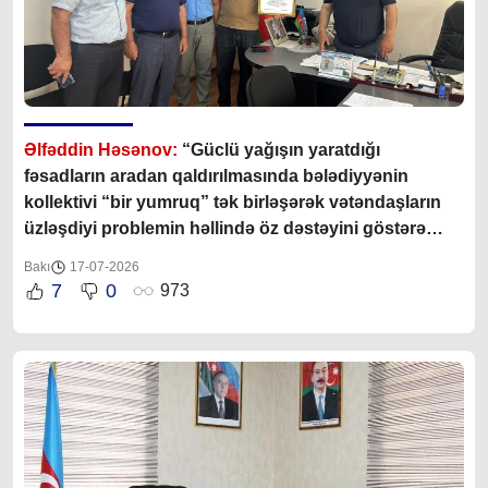
Əlfəddin Həsənov:
“Güclü yağışın yaratdığı
fəsadların aradan qaldırılmasında bələdiyyənin
kollektivi “bir yumruq” tək birləşərək vətəndaşların
üzləşdiyi problemin həllində öz dəstəyini göstərə
bildilər”
Bakı
17-07-2026
7
0
973