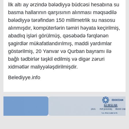
İlk altı ay ərzində bələdiyyə büdcəsi hesabına su
basma hallarının qarşısının alınması məqsədilə
bələdiyyə tərəfindən 150 millimetrlik su nasosu
alınmışdır, kompüterlərin təmiri həyata keçirilmiş,
abadlıq işləri görülmüş, qəsəbədə fərqlənən
şagirdlər mükafatlandırılmış, maddi yardımlar
göstərilmiş, 20 Yanvar və Qurban bayramı ilə
bağlı tədbirlər təşkil edilmiş və digər zəruri
xidmətlər maliyyələşdirilmişdir.
Belediyye.info