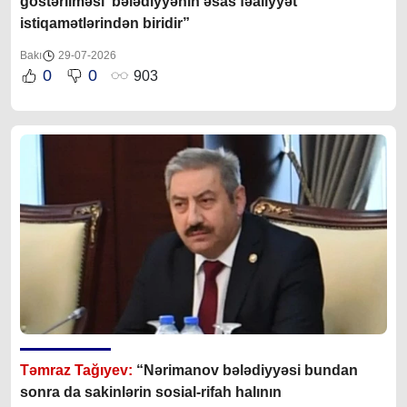
göstərilməsi bələdiyyənin əsas fəaliyyət
istiqamətlərindən biridir”
Bakı
29-07-2026
0
0
903
Təmraz Tağıyev:
“Nərimanov bələdiyyəsi bundan
sonra da sakinlərin sosial-rifah halının