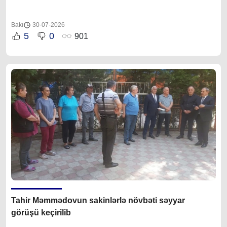
Bakı
30-07-2026
5
0
901
Tahir Məmmədovun sakinlərlə növbəti səyyar
görüşü keçirilib