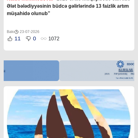
Ələt bələdiyyəsinin büdcə gəlirlərində 13 faizlik artım
müşahidə olunub”
Bakı
23-07-2026
11
0
1072