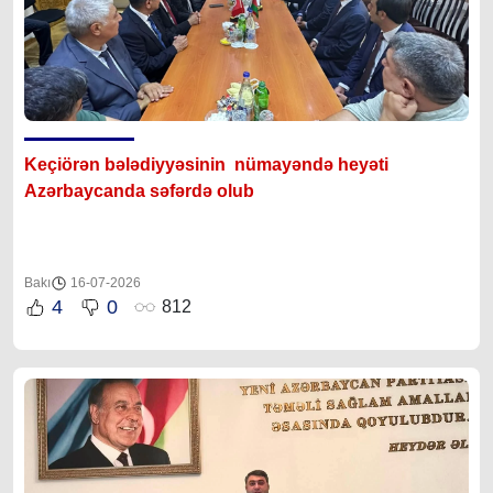
Keçiörən bələdiyyəsinin nümayəndə heyəti
Azərbaycanda səfərdə olub
Bakı
16-07-2026
4
0
812