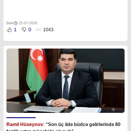
Bakı
25-07-2026
1
0
1043
Ramil Hüseynov:
“Son üç ildə büdcə gəlirlərində 80