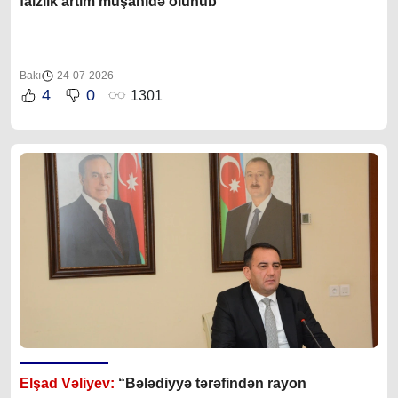
faizlik artım müşahidə olunub”
Bakı
24-07-2026
4
0
1301
Elşad Vəliyev:
“Bələdiyyə tərəfindən rayon