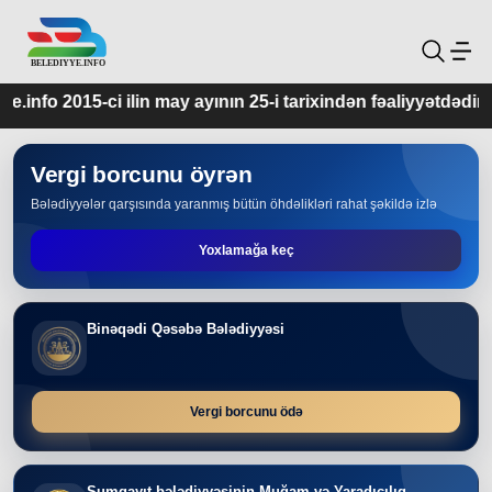
ay ayının 25-i tarixindən fəaliyyətdədir.
Vergi borcunu öyrən
Bələdiyyələr qarşısında yaranmış bütün öhdəlikləri rahat şəkildə izlə
Yoxlamağa keç
Binəqədi Qəsəbə Bələdiyyəsi
Vergi borcunu ödə
Sumqayıt bələdiyyəsinin Muğam və Yaradıcılıq