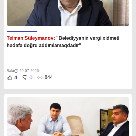
Telman Süleymanov:
“Bələdiyyənin vergi xidməti
hədəfə doğru addımlamaqdadır"
Bakı
20-07-2026
4
0
844