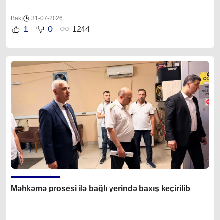
Bakı
31-07-2026
1
0
1244
Məhkəmə prosesi ilə bağlı yerində baxış keçirilib