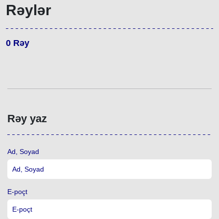
Rəylər
0
Rəy
Rəy yaz
Ad, Soyad
E-poçt