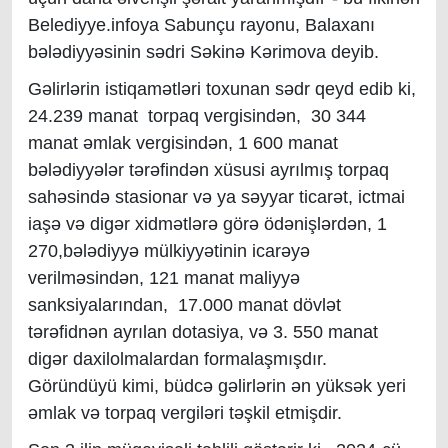
Belediyye.infoya Sabunçu rayonu, Balaxanı
bələdiyyəsinin sədri Səkinə Kərimova deyib.
Gəlirlərin istiqamətləri toxunan sədr qeyd edib ki,
24.239 manat torpaq vergisindən, 30 344
manat əmlak vergisindən, 1 600 manat
bələdiyyələr tərəfindən xüsusi ayrılmış torpaq
sahəsində stasionar və ya səyyar ticarət, ictmai
iaşə və digər xidmətlərə görə ödənişlərdən, 1
270,bələdiyyə mülkiyyətinin icarəyə
verilməsindən, 121 manat maliyyə
sanksiyalarından, 17.000 manat dövlət
tərəfidnən ayrılan dotasiya, və 3. 550 manat
digər daxilolmalardan formalaşmışdır.
Göründüyü kimi, büdcə gəlirlərin ən yüksək yeri
əmlak və torpaq vergiləri təşkil etmişdir.