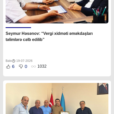
Seymur Həsənov: “Vergi xidməti əməkdaşları
təlimlərə cəlb edilib”
Bakı
19-07-2026
6
0
1032