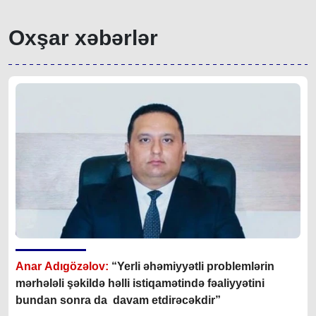
Oxşar xəbərlər
Anar Adıgözəlov:
“
Yerli əhəmiyyətli problemlərin
mərhələli şəkildə həlli istiqamətində fəaliyyətini
bundan sonra da davam etdirəcəkdir
”