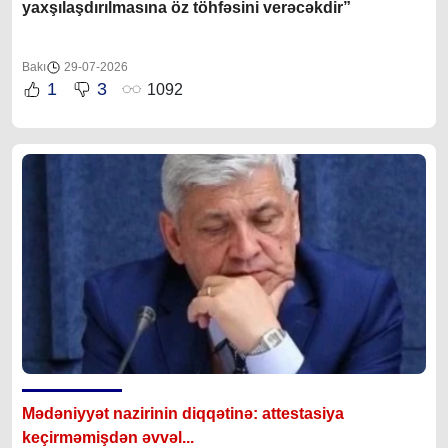
yaxşılaşdırılmasına öz töhfəsini verəcəkdir”
Bakı
29-07-2026
1
3
1092
Mədəniyyət nazirinin diqqətinə: attestasiya
ke
çirməmişdən əvvəl...