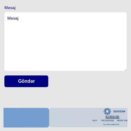
Mesaj
Göndər