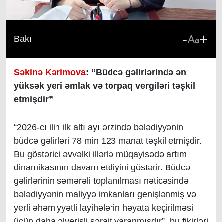
-
+
Bakı
Səkinə Kərimova
: “Büdcə gəlirlərində ən
yüksək yeri əmlak və torpaq vergiləri təşkil
etmişdir”
“2026-cı ilin ilk altı ayı ərzində bələdiyyənin
büdcə gəlirləri 78 min 123 manat təşkil etmişdir.
Bu göstərici əvvəlki illərlə müqayisədə artım
dinamikasının davam etdiyini göstərir. Büdcə
gəlirlərinin səmərəli toplanılması nəticəsində
bələdiyyənin maliyyə imkanları genişlənmiş və
yerli əhəmiyyətli layihələrin həyata keçirilməsi
üçün daha əlverişli şərait yaranmışdır”- bu fikirləri