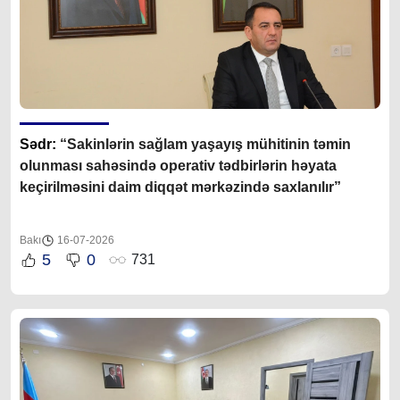
Sədr:
“Sakinlərin sağlam yaşayış mühitinin təmin
olunması sahəsində operativ tədbirlərin həyata
keçirilməsini daim diqqət mərkəzində saxlanılır”
Bakı
16-07-2026
5
0
731