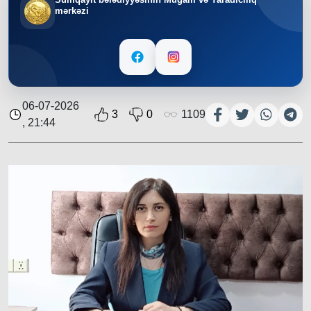
mərkəzi
06-07-2026
3
0
1109
, 21:44