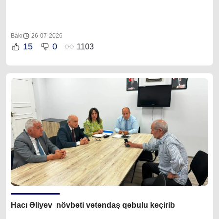
Bakı
26-07-2026
15
0
1103
Hacı Əliyev növbəti vətəndaş qəbulu keçirib