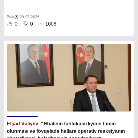
Bakı
29-07-2026
0
0
1008
Elşad Vəliyev:
“Əhalinin təhlükəsizliyinin təmin
olunması və fövqəladə hallara operativ reaksiyanın