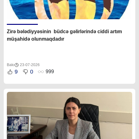
Zirə bələdiyyəsinin büdcə gəlirlərində ciddi artım
müşahidə olunmaqdadır
Bakı
23-07-2026
9
0
999