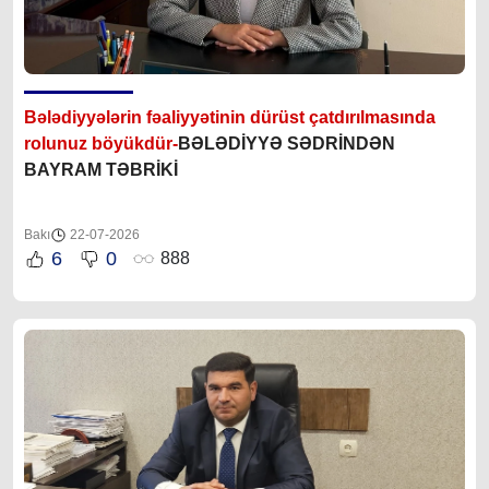
Bələdiyyələrin fəaliyyətinin dürüst çatdırılmasında
rolunuz böyükdür-
BƏLƏDİYYƏ SƏDRİNDƏN
BAYRAM TƏBRİKİ
Bakı
22-07-2026
6
0
888