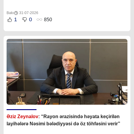
Bakı
31-07-2026
1
0
850
Əziz Zeynalov
: “Rayon ərazisində həyata keçirilən
layihələrə Nəsimi bələdiyyəsi də öz töhfəsini verir”