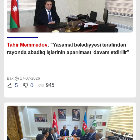
Tahir Məmmədov
: “Yasamal bələdiyyəsi tərəfindən
rayonda abadlıq işlərinin aparılması davam etdirilir”
Bakı
17-07-2026
5
0
945