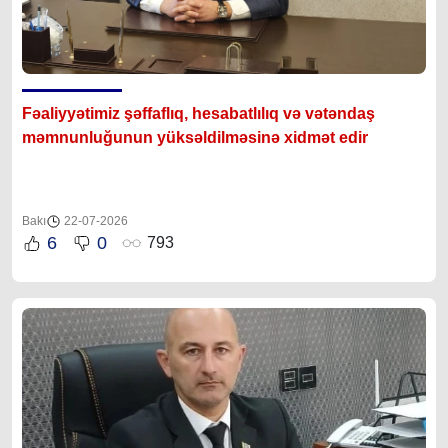
Fəaliyyətimiz şəffaflıq, hesabatlılıq və vətəndaş
məmnunluğunun yüksəldilməsinə xidmət edir
Bakı
22-07-2026
6
0
793