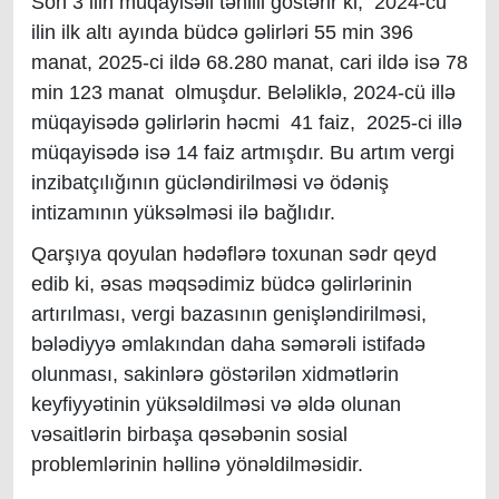
Son 3 ilin müqayisəli təhlili göstərir ki, 2024-cü
ilin ilk altı ayında büdcə gəlirləri 55 min 396
manat, 2025-ci ildə 68.280 manat, cari ildə isə 78
min 123 manat olmuşdur. Beləliklə, 2024-cü illə
müqayisədə gəlirlərin həcmi 41 faiz, 2025-ci illə
müqayisədə isə 14 faiz artmışdır. Bu artım vergi
inzibatçılığının gücləndirilməsi və ödəniş
intizamının yüksəlməsi ilə bağlıdır.
Qarşıya qoyulan hədəflərə toxunan sədr qeyd
edib ki, əsas məqsədimiz büdcə gəlirlərinin
artırılması, vergi bazasının genişləndirilməsi,
bələdiyyə əmlakından daha səmərəli istifadə
olunması, sakinlərə göstərilən xidmətlərin
keyfiyyətinin yüksəldilməsi və əldə olunan
vəsaitlərin birbaşa qəsəbənin sosial
problemlərinin həllinə yönəldilməsidir.