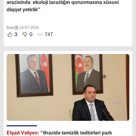
ərazisində ekoloji tarazlığın qorunmasına xüsusi
diqqət yetirilir”
Bakı
24-07-2026
3
0
747
Elşad Vəliyev:
“Ərazidə təmizlik tədbirləri park