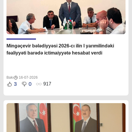
Mingəçevir bələdiyyəsi 2026-cı ilin I yarımilindəki
fəaliyyəti barədə ictimaiyyətə hesabat verdi
Bakı
16-07-2026
3
0
917