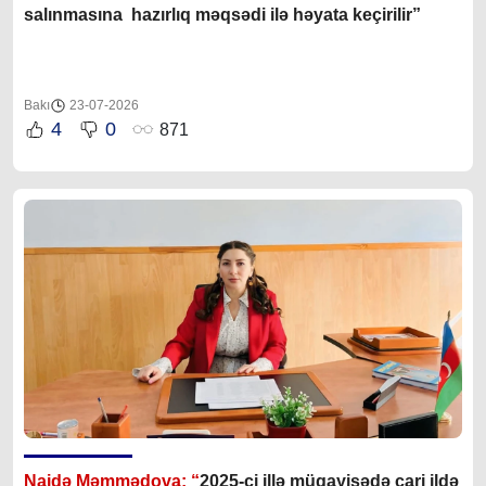
salınmasına hazırlıq məqsədi ilə həyata keçirilir”
Bakı
23-07-2026
4
0
871
Naidə Məmmədova: “
2025-ci illə müqayisədə cari ildə