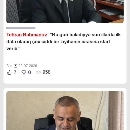
Tehran Rəhmanov
: “Bu gün bələdiyyə son illərdə ilk
dəfə olaraq çox ciddi bir layihənin icrasına start
verib”
Bakı
20-07-2026
7
0
958