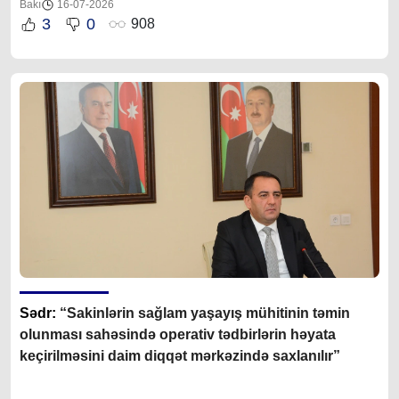
Bakı
16-07-2026
3
0
908
Sədr:
“Sakinlərin sağlam yaşayış mühitinin təmin
olunması sahəsində operativ tədbirlərin həyata
keçirilməsini daim diqqət mərkəzində saxlanılır”