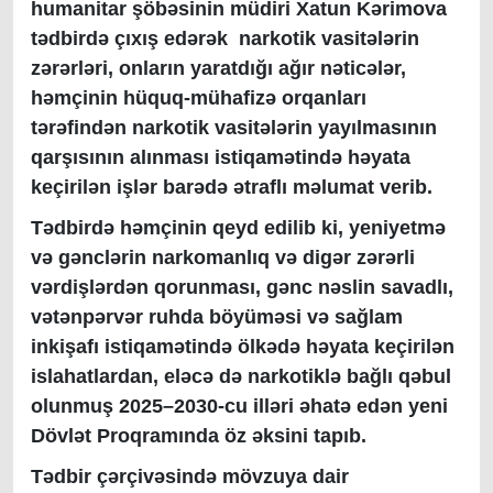
humanitar şöbəsinin müdiri Xatun Kərimova
tədbirdə çıxış edərək narkotik vasitələrin
zərərləri, onların yaratdığı ağır nəticələr,
həmçinin hüquq-mühafizə orqanları
tərəfindən narkotik vasitələrin yayılmasının
qarşısının alınması istiqamətində həyata
keçirilən işlər barədə ətraflı məlumat verib.
Tədbirdə həmçinin qeyd edilib ki, yeniyetmə
və gənclərin narkomanlıq və digər zərərli
vərdişlərdən qorunması, gənc nəslin savadlı,
vətənpərvər ruhda böyüməsi və sağlam
inkişafı istiqamətində ölkədə həyata keçirilən
islahatlardan, eləcə də narkotiklə bağlı qəbul
olunmuş 2025–2030-cu illəri əhatə edən yeni
Dövlət Proqramında öz əksini tapıb.
Tədbir çərçivəsində mövzuya dair