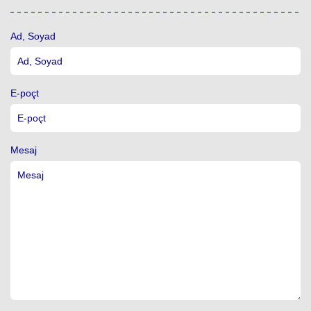
Ad, Soyad
E-poçt
Mesaj