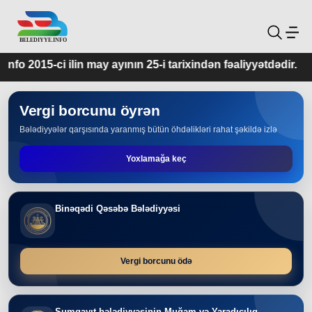
ayının 25-i tarixindən fəaliyyətdədir.
Vergi borcunu öyrən
Bələdiyyələr qarşısında yaranmış bütün öhdəlikləri rahat şəkildə izlə
Yoxlamağa keç
Binəqədi Qəsəbə Bələdiyyəsi
Vergi borcunu ödə
Sumqayıt bələdiyyəsinin Muğam və Yaradıcılıq