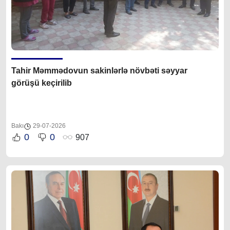
Tahir Məmmədovun sakinlərlə növbəti səyyar
görüşü keçirilib
Bakı
29-07-2026
0
0
907