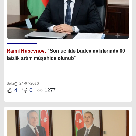
Ramil Hüseynov:
“Son üç ildə büdcə gəlirlərində 80
faizlik artım müşahidə olunub”
Bakı
24-07-2026
4
0
1277