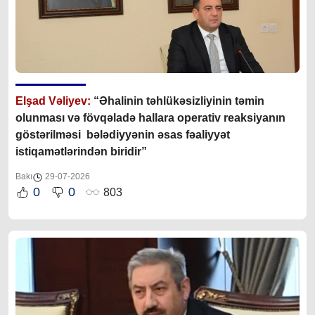
Elşad Vəliyev:
“Əhalinin təhlükəsizliyinin təmin
olunması və fövqəladə hallara operativ reaksiyanın
göstərilməsi bələdiyyənin əsas fəaliyyət
istiqamətlərindən biridir”
Bakı
29-07-2026
0
0
803