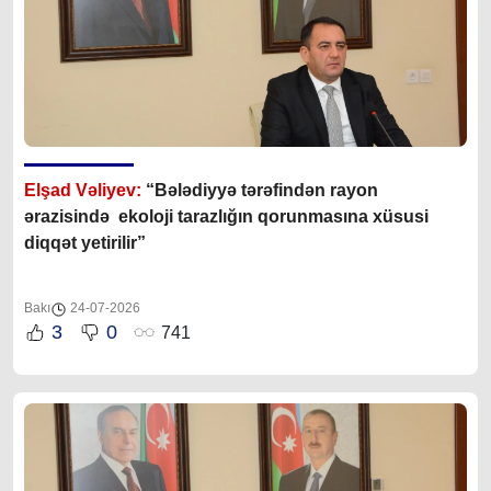
Elşad Vəliyev:
“Bələdiyyə tərəfindən rayon
ərazisində ekoloji tarazlığın qorunmasına xüsusi
diqqət yetirilir”
Bakı
24-07-2026
3
0
741