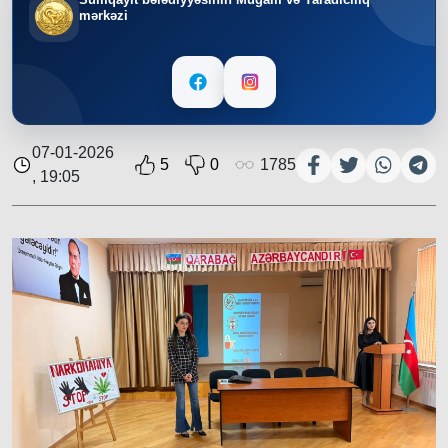
mərkəzi
07-01-2026
5
0
1785
, 19:05