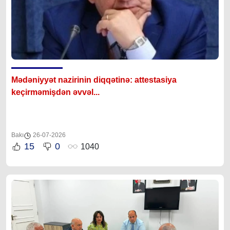
Mədəniyyət nazirinin diqqətinə: attestasiya
ke
çirməmişdən əvvəl...
Bakı
26-07-2026
15
0
1040