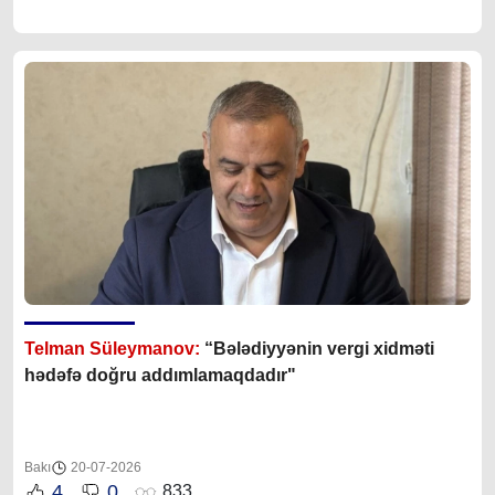
Telman Süleymanov:
“Bələdiyyənin vergi xidməti
hədəfə doğru addımlamaqdadır"
Bakı
20-07-2026
4
0
833