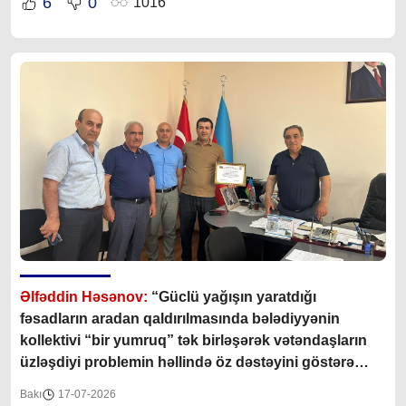
6
0
1016
Əlfəddin Həsənov:
“Güclü yağışın yaratdığı
fəsadların aradan qaldırılmasında bələdiyyənin
kollektivi “bir yumruq” tək birləşərək vətəndaşların
üzləşdiyi problemin həllində öz dəstəyini göstərə
bildilər”
Bakı
17-07-2026