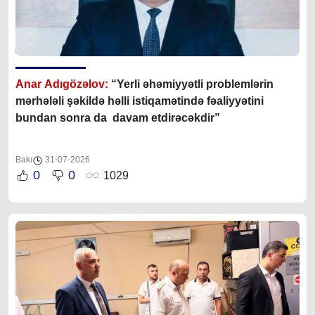
Anar Adıgözəlov:
“
Yerli əhəmiyyətli problemlərin
mərhələli şəkildə həlli istiqamətində fəaliyyətini
bundan sonra da davam etdirəcəkdir
”
Bakı
31-07-2026
0
0
1029