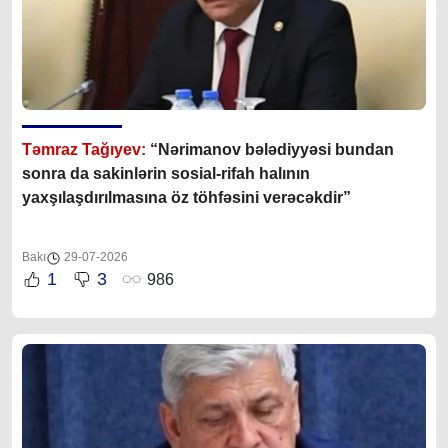
Təmraz Tağıyev:
“Nərimanov bələdiyyəsi bundan
sonra da sakinlərin sosial-rifah halının
yaxşılaşdırılmasına öz töhfəsini verəcəkdir”
Bakı
29-07-2026
1
3
986