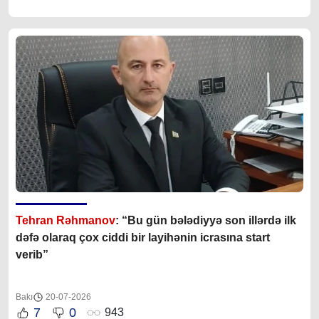
Tehran Rəhmanov
: “Bu gün bələdiyyə son illərdə ilk
dəfə olaraq çox ciddi bir layihənin icrasına start
verib”
Bakı
20-07-2026
7
0
943