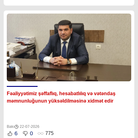
Fəaliyyətimiz şəffaflıq, hesabatlılıq və vətəndaş
məmnunluğunun yüksəldilməsinə xidmət edir
Bakı
22-07-2026
6
0
775