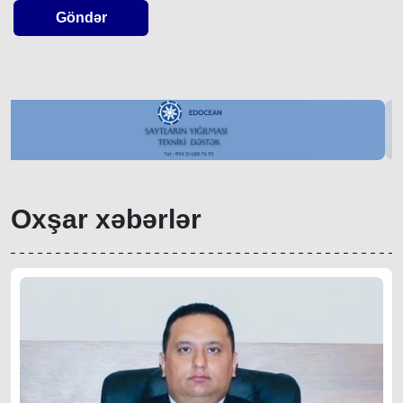
Göndər
Oxşar xəbərlər