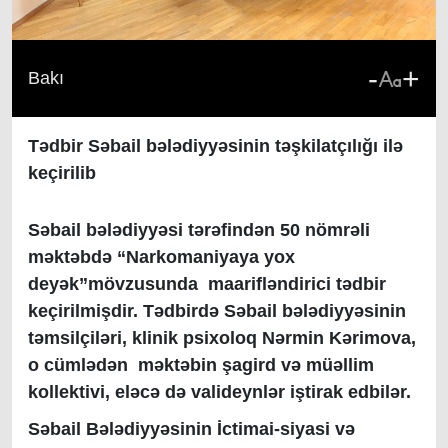
-
+
Bakı
Tədbir Səbail bələdiyyəsinin təşkilatçılığı ilə
keçirilib
Səbail bələdiyyəsi tərəfindən 50 nömrəli
məktəbdə “Narkomaniyaya yox
deyək”mövzusunda maarifləndirici tədbir
keçirilmişdir. Tədbirdə Səbail bələdiyyəsinin
təmsilçiləri, klinik psixoloq Nərmin Kərimova,
o cümlədən məktəbin şagird və müəllim
kollektivi, eləcə də valideynlər iştirak edbilər.
Səbail Bələdiyyəsinin İctimai-siyasi və