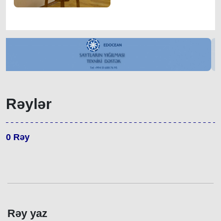
Rəylər
0
Rəy
Rəy yaz