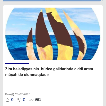
Zirə bələdiyyəsinin büdcə gəlirlərində ciddi artım
müşahidə olunmaqdadır
Bakı
23-07-2026
9
0
981