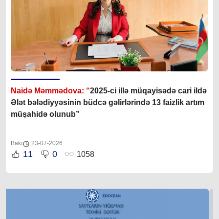
Naidə Məmmədova: “
2025-ci illə müqayisədə cari ildə
Ələt bələdiyyəsinin büdcə gəlirlərində 13 faizlik artım
müşahidə olunub”
Bakı
23-07-2026
11
0
1058