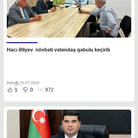
Hacı Əliyev növbəti vətəndaş qəbulu keçirib
Bakı
25-07-2026
1
0
972