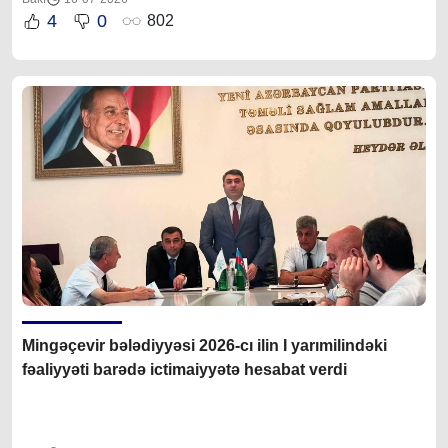
4
0
802
Mingəçevir bələdiyyəsi 2026-cı ilin I yarımilindəki
fəaliyyəti barədə ictimaiyyətə hesabat verdi