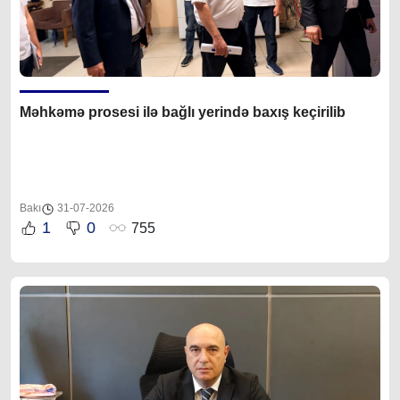
Məhkəmə prosesi ilə bağlı yerində baxış keçirilib
Bakı
31-07-2026
1
0
755