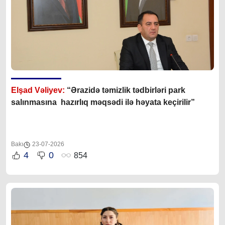
Elşad Vəliyev:
“Ərazidə təmizlik tədbirləri park
salınmasına hazırlıq məqsədi ilə həyata keçirilir”
Bakı
23-07-2026
4
0
854