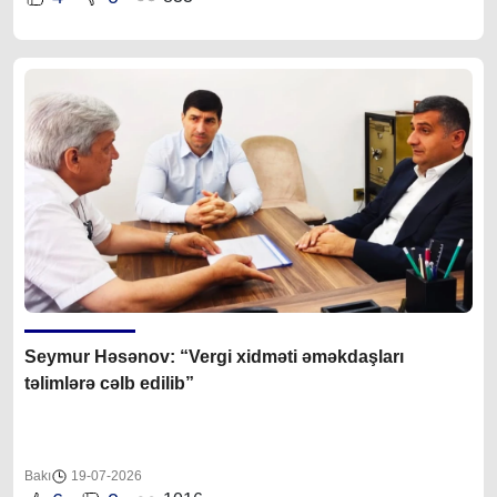
Seymur Həsənov: “Vergi xidməti əməkdaşları
təlimlərə cəlb edilib”
Bakı
19-07-2026