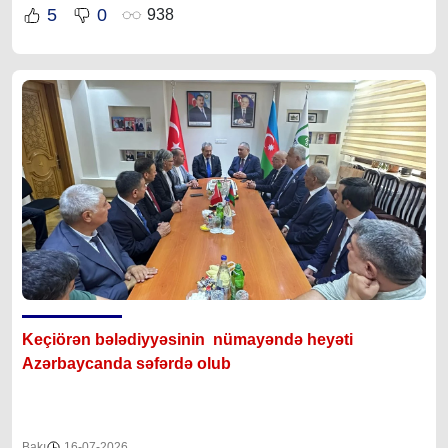
5
0
938
Keçiörən bələdiyyəsinin nümayəndə heyəti
Azərbaycanda səfərdə olub
Bakı
16-07-2026