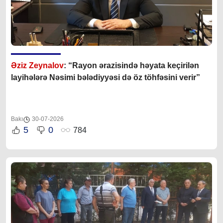
Əziz Zeynalov
: “Rayon ərazisində həyata keçirilən
layihələrə Nəsimi bələdiyyəsi də öz töhfəsini verir”
Bakı
30-07-2026
5
0
784