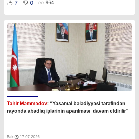
7
0
964
Tahir Məmmədov
: “Yasamal bələdiyyəsi tərəfindən
rayonda abadlıq işlərinin aparılması davam etdirilir”
Bakı
17-07-2026